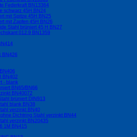
kte Federkraft BN13364
ppe schwarz 45H BN24
ert mit Spitze 45H BN25
ert mit Zapfen 45H BN26
ide Stahl brüniert 45 H BN27
sechskant 012.9 BN1359
 BN414
nk BN426
l BN406
hl BN402
t - blank
üniert BN65/BN66
rzinkt BN40072
tahl brüniert DIN913
tahl blank BN38
tahl verzinkt BN40
hne Dichtring Stahl verzinkt BN44
tahl verzinkt BN20435
.6 1M BN415