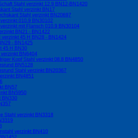
Schaft Stahl verzinkt 12.9 BN12-BN1420
kant Stahl verzinkt BN17
echskant Stahl verzinkt BN20697
 verzinkt 010.9 BN30102
verzinkt mit Flansch 010.9 BN30104
erzinkt BN21 - BN1422
l verzinkt 45 H BN28 - BN1424
H BN29 - BN1425
kt 45 H BN30
 verzinkt BN6404
riger Kopf Stahl verzinkt 08.8 BN4850
chsrund BN5128
hsrund Stahl verzinkt BN20367
verzinkt BN4851
56
nkt BN57
zinkt BN5950
kt BN330
BN357
e Stahl verzinkt BN3318
BN3319
8
nstahl verzinkt BN410
t BN1452