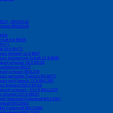
54217 - BN54216
erzinkt BN54209
BN54
chaft 8.8 BN55
 BN71
aft 10.9 BN72
arz brüniert 12.9 BN7
arz brüniert mit Schaft 12.9 BN8
hskant schwarz 08.8 BN16
sselführung BN15
skant schwarz BN1206
warz gerippter Flansch BN3873
warz mit Flansch 12.9 BN1392
rz brüniert 010.9 BN19
Flansch schwarz ~010.9 BN11252
 brüniert 010.9 BN20
lebt Standard-Federkraft BN13367
erkraft BN13365
rkte Federkraft BN13366
rd-Federkraft BN13363