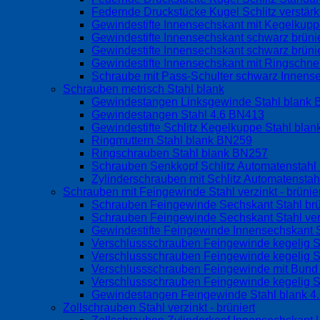
Federnde Druckstücke Kugel Schlitz verstär
Gewindestifte Innensechskant mit Kegelku
Gewindestifte Innensechskant schwarz brüni
Gewindestifte Innensechskant schwarz brüni
Gewindestifte Innensechskant mit Ringschne
Schraube mit Pass-Schulter schwarz Innen
Schrauben metrisch Stahl blank
Gewindestangen Linksgewinde Stahl blank
Gewindestangen Stahl 4.6 BN413
Gewindestifte Schlitz Kegelkuppe Stahl bla
Ringmuttern Stahl blank BN259
Ringschrauben Stahl blank BN257
Schrauben Senkkopf Schlitz Automatenstah
Zylinderschrauben mit Schlitz Automatensta
Schrauben mit Feingewinde Stahl verzinkt - brünier
Schrauben Feingewinde Sechskant Stahl br
Schrauben Feingewinde Sechskant Stahl ve
Gewindestifte Feingewinde Innensechskant S
Verschlussschrauben Feingewinde kegelig S
Verschlussschrauben Feingewinde kegelig S
Verschlussschrauben Feingewinde mit Bund o
Verschlussschrauben Feingewinde kegelig S
Gewindestangen Feingewinde Stahl blank 4
Zollschrauben Stahl verzinkt - brüniert