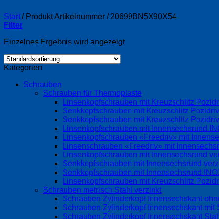
Start
/
Produkt Artikelnummer
/
20699BN5X90X54
Filter
Einzelnes Ergebnis wird angezeigt
Kategorien
Schrauben
Schrauben für Thermoplaste
Linsenkopfschrauben mit Kreuzschlitz Pozi
Senkkopfschrauben mit Kreuzschlitz Pozidri
Senkkopfschrauben mit Kreuzschlitz Pozidr
Linsenkopfschrauben mit Innensechsrund 
Linsenkopfschrauben «Freedriv» mit Innense
Linsenschrauben «Freedriv» mit Innensechsr
Linsenkopfschrauben mit Innensechsrund ve
Senkkopfschrauben mit Innensechsrund ver
Senkkopfschrauben mit Innensechsrund IN
Linsenkopfschrauben mit Kreuzschlitz Pozid
Schrauben metrisch Stahl verzinkt
Schrauben Zylinderkopf Innensechskant ohne
Schrauben Zylinderkopf Innensechskant mit S
Schrauben Zylinderkopf Innensechskant Stah