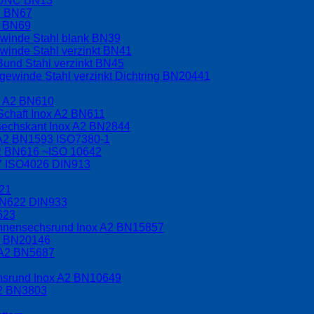
t UNC BN13
C BN67
F BN69
ewinde Stahl blank BN39
winde Stahl verzinkt BN41
Bund Stahl verzinkt BN45
ewinde Stahl verzinkt Dichtring BN20441
x A2 BN610
Schaft Inox A2 BN611
nsechskant Inox A2 BN2844
 A2 BN1593 ISO7380-1
A2 BN616 ~ISO 10642
17 ISO4026 DIN913
621
BN622 DIN933
623
 Innensechsrund Inox A2 BN15857
A2 BN20146
 A2 BN5687
chsrund Inox A2 BN10649
A2 BN3803