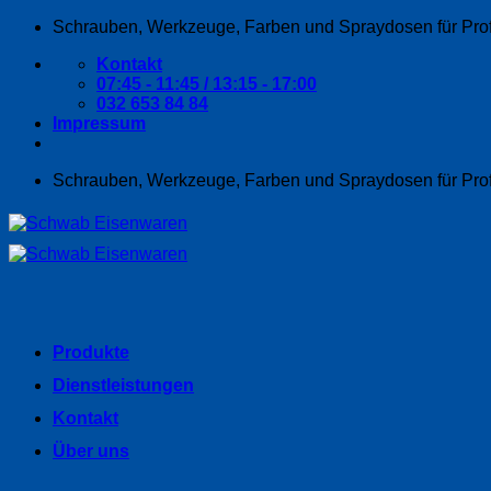
Zum
Schrauben, Werkzeuge, Farben und Spraydosen für Pro
Inhalt
Kontakt
springen
07:45 - 11:45 / 13:15 - 17:00
032 653 84 84
Impressum
Schrauben, Werkzeuge, Farben und Spraydosen für Pro
Produkte
Dienstleistungen
Kontakt
Über uns