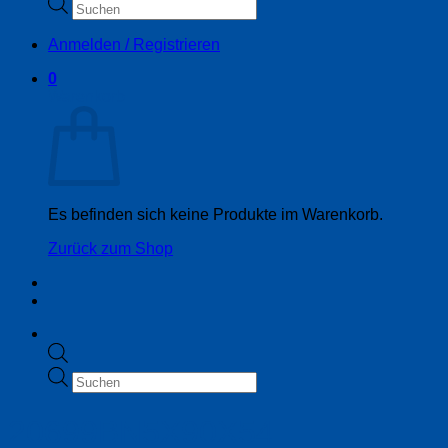
Products
search
Anmelden / Registrieren
0
Warenkorb
Es befinden sich keine Produkte im Warenkorb.
Zurück zum Shop
Products
search
20699BN5X90X54