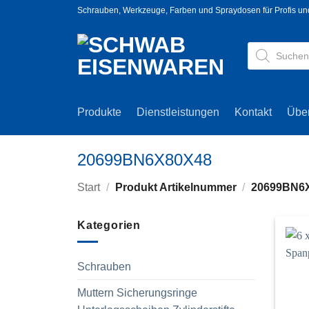
Zum
Schrauben, Werkzeuge, Farben und Spraydosen für Profis u
Inhalt
springen
Products
search
Produkte
Dienstleistungen
Kontakt
Übe
20699BN6X80X48
Start
/
Produkt Artikelnummer
/
20699BN6
Kategorien
Schrauben
Muttern Sicherungsringe