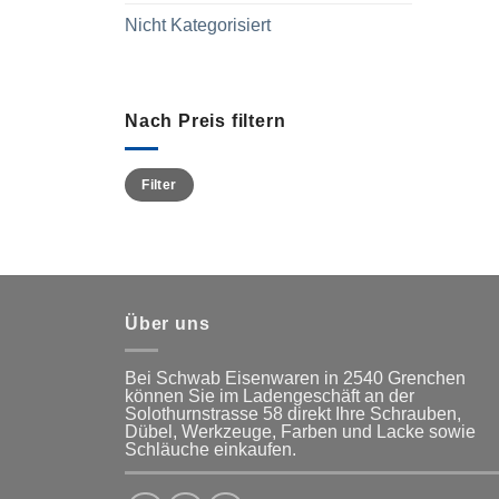
Nicht Kategorisiert
Nach Preis filtern
Min.
Max.
Filter
Preis
Preis
Über uns
Bei Schwab Eisenwaren in 2540 Grenchen
können Sie im Ladengeschäft an der
Solothurnstrasse 58
direkt Ihre Schrauben,
Dübel, Werkzeuge, Farben und Lacke
sowie
Schläuche einkaufen.