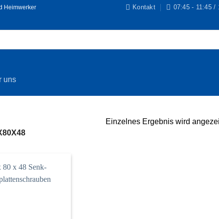
Kontakt
07:45 - 11:45 /
nd Heimwerker
r uns
Einzelnes Ergebnis wird angezei
X80X48
Zur
Wunschliste
hinzufügen