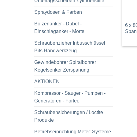
Unterlagsscheiben Zylinderstifte
Spraydosen & Farben
Bolzenanker - Dübel -
6 x 8
Span
Einschlaganker - Mörtel
Schraubenzieher Inbusschlüssel
Bits Handwerkzeug
Gewindebohrer Spiralbohrer
Kegelsenker Zerspanung
AKTIONEN
Kompressor - Sauger - Pumpen -
Generatoren - Fortec
Schraubensicherungen / Loctite
Produkte
Betriebseinrichtung Metec Systeme