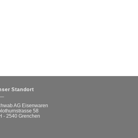
nser Standort
hwab AG Eisenwaren
lothurnstrasse 58
 - 2540 Grenchen