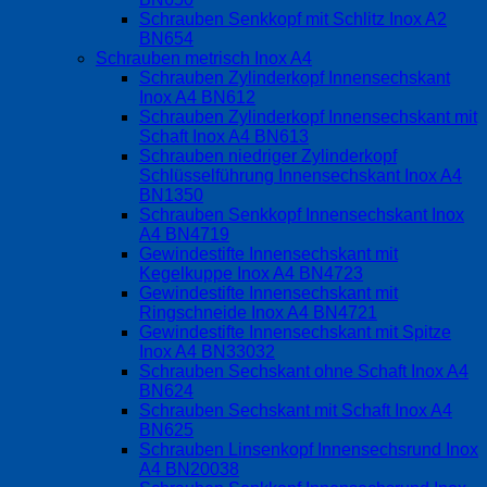
Schrauben Senkkopf mit Schlitz Inox A2
BN654
Schrauben metrisch Inox A4
Schrauben Zylinderkopf Innensechskant
Inox A4 BN612
Schrauben Zylinderkopf Innensechskant mit
Schaft Inox A4 BN613
Schrauben niedriger Zylinderkopf
Schlüsselführung Innensechskant Inox A4
BN1350
Schrauben Senkkopf Innensechskant Inox
A4 BN4719
Gewindestifte Innensechskant mit
Kegelkuppe Inox A4 BN4723
Gewindestifte Innensechskant mit
Ringschneide Inox A4 BN4721
Gewindestifte Innensechskant mit Spitze
Inox A4 BN33032
Schrauben Sechskant ohne Schaft Inox A4
BN624
Schrauben Sechskant mit Schaft Inox A4
BN625
Schrauben Linsenkopf Innensechsrund Inox
A4 BN20038