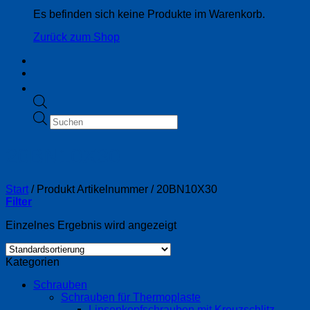
Es befinden sich keine Produkte im Warenkorb.
Zurück zum Shop
Products
search
20BN10X30
Start
/
Produkt Artikelnummer
/
20BN10X30
Filter
Einzelnes Ergebnis wird angezeigt
Kategorien
Schrauben
Schrauben für Thermoplaste
Linsenkopfschrauben mit Kreuzschlitz