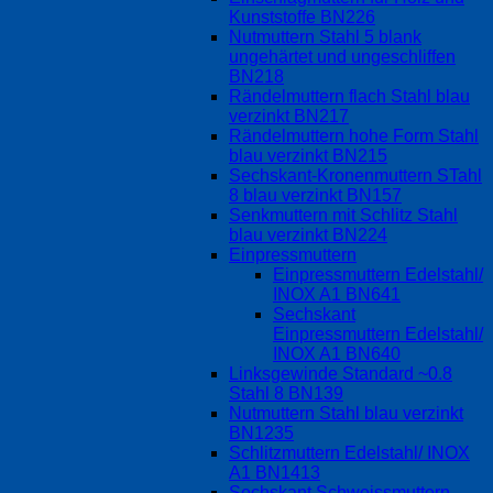
Kunststoffe BN226
Nutmuttern Stahl 5 blank
ungehärtet und ungeschliffen
BN218
Rändelmuttern flach Stahl blau
verzinkt BN217
Rändelmuttern hohe Form Stahl
blau verzinkt BN215
Sechskant-Kronenmuttern STahl
8 blau verzinkt BN157
Senkmuttern mit Schlitz Stahl
blau verzinkt BN224
Einpressmuttern
Einpressmuttern Edelstahl/
INOX A1 BN641
Sechskant
Einpressmuttern Edelstahl/
INOX A1 BN640
Linksgewinde Standard ~0.8
Stahl 8 BN139
Nutmuttern Stahl blau verzinkt
BN1235
Schlitzmuttern Edelstahl/ INOX
A1 BN1413
Sechskant Schweissmuttern