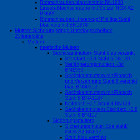
Bohrschrauben blau verzinkt BN1880
Linsen-Blechschraube mit Spitze INOX A2
BN695
Bohrschrauben Linsenkopf Phillips Stahl
blau verzinkt BN1878
Muttern Sicherungsringe Unterlagsscheiben
Zylinderstifte
Muttern
metrische Muttern
Sechskantmuttern Stahl blau verzinkt
Standard ~0.8 Stahl 6 BN109
Verlängerungsmuttern ~3d
BN1933
Sechskantmuttern mit Flansch
und Verzahnung Stahl 8 verzinkt
blau BN30312
Sechskantmuttern mit Flansch
Stahl 8 BN41187
halbhoch ~0.5 Stahl 4 BN124
Sechskantmuttern Standard ~0.8
Stahl 8 BN117
Sicherungsmuttern
Sicherungsmutter Edelstahl/
INOX A2 BN637
Stahl blau verzinkt