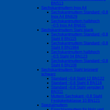
BN513
Sechskantmuttern Inox A4
Sechskantmuttern Standard ~0.8
Inox A4 BN629
Sechskantmuttern halbhoch
~0.5 Inox A4 BN631
Sechskantmuttern Stahl blank
Sechskantmuttern Standard ~0.8
Stahl 8 BN115
Sechskantmuttern Standard ~0.8
Stahl 8 BN1984
Sechskantmuttern halbhoch
~0.5 Stahl 04 BN123
Sechskantmuttern Standard ~0.8
Stahl 6 BN108
Sechskantmuttern Stahl brüniert/
schwarz
Standard ~0.8 Stahl 12 BN122
Standard ~0.8 Stahl 8 BN116
Standard ~0.8 Stahl vergütet 8
BN311
Muttern Sechskant ~0.8 Stahl
Festigkeitsklasse 10 BN121
Spezialmuttern
Einschlagmuttern für Holz und