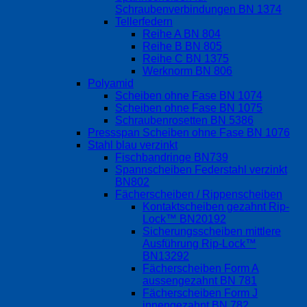
Schraubenverbindungen BN 1374
Tellerfedern
Reihe A BN 804
Reihe B BN 805
Reihe C BN 1375
Werknorm BN 806
Polyamid
Scheiben ohne Fase BN 1074
Scheiben ohne Fase BN 1075
Schraubenrosetten BN 5386
Pressspan Scheiben ohne Fase BN 1076
Stahl blau verzinkt
Fischbandringe BN739
Spannscheiben Federstahl verzinkt
BN802
Fächerscheiben / Rippenscheiben
Kontaktscheiben gezahnt Rip-
Lock™ BN20192
Sicherungsscheiben mittlere
Ausführung Rip-Lock™
BN13292
Fächerscheiben Form A
aussengezahnt BN 781
Fächerscheiben Form J
innengezahnt BN 782