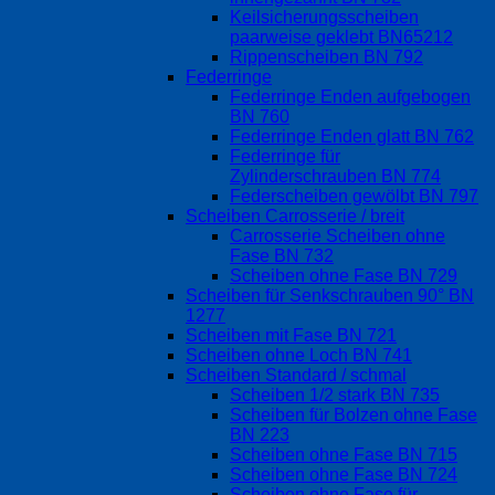
Keilsicherungsscheiben
paarweise geklebt BN65212
Rippenscheiben BN 792
Federringe
Federringe Enden aufgebogen
BN 760
Federringe Enden glatt BN 762
Federringe für
Zylinderschrauben BN 774
Federscheiben gewölbt BN 797
Scheiben Carrosserie / breit
Carrosserie Scheiben ohne
Fase BN 732
Scheiben ohne Fase BN 729
Scheiben für Senkschrauben 90° BN
1277
Scheiben mit Fase BN 721
Scheiben ohne Loch BN 741
Scheiben Standard / schmal
Scheiben 1/2 stark BN 735
Scheiben für Bolzen ohne Fase
BN 223
Scheiben ohne Fase BN 715
Scheiben ohne Fase BN 724
Scheiben ohne Fase für