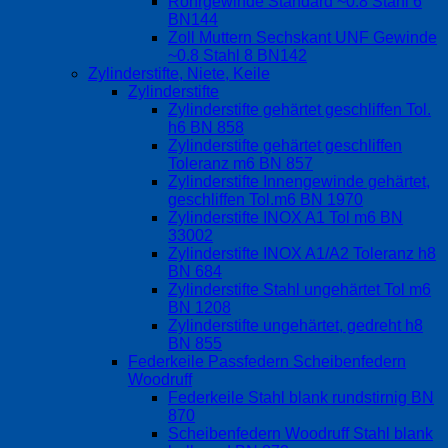
Rohrgewinde Standard ~0.8 Stahl 6
BN144
Zoll Muttern Sechskant UNF Gewinde
~0.8 Stahl 8 BN142
Zylinderstifte, Niete, Keile
Zylinderstifte
Zylinderstifte gehärtet geschliffen Tol.
h6 BN 858
Zylinderstifte gehärtet geschliffen
Toleranz m6 BN 857
Zylinderstifte Innengewinde gehärtet,
geschliffen Tol.m6 BN 1970
Zylinderstifte INOX A1 Tol m6 BN
33002
Zylinderstifte INOX A1/A2 Toleranz h8
BN 684
Zylinderstifte Stahl ungehärtet Tol m6
BN 1208
Zylinderstifte ungehärtet, gedreht h8
BN 855
Federkeile Passfedern Scheibenfedern
Woodruff
Federkeile Stahl blank rundstirnig BN
870
Scheibenfedern Woodruff Stahl blank