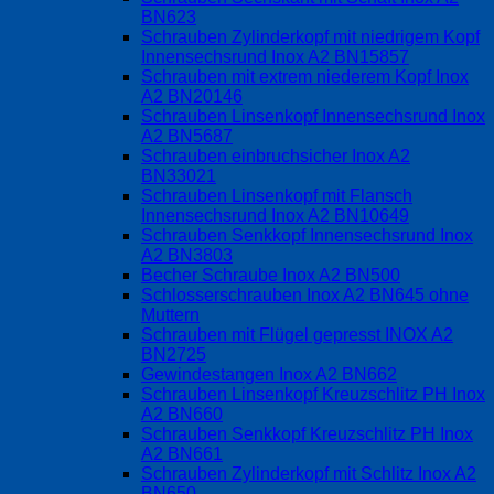
BN623
Schrauben Zylinderkopf mit niedrigem Kopf
Innensechsrund Inox A2 BN15857
Schrauben mit extrem niederem Kopf Inox
A2 BN20146
Schrauben Linsenkopf Innensechsrund Inox
A2 BN5687
Schrauben einbruchsicher Inox A2
BN33021
Schrauben Linsenkopf mit Flansch
Innensechsrund Inox A2 BN10649
Schrauben Senkkopf Innensechsrund Inox
A2 BN3803
Becher Schraube Inox A2 BN500
Schlosserschrauben Inox A2 BN645 ohne
Muttern
Schrauben mit Flügel gepresst INOX A2
BN2725
Gewindestangen Inox A2 BN662
Schrauben Linsenkopf Kreuzschlitz PH Inox
A2 BN660
Schrauben Senkkopf Kreuzschlitz PH Inox
A2 BN661
Schrauben Zylinderkopf mit Schlitz Inox A2
BN650