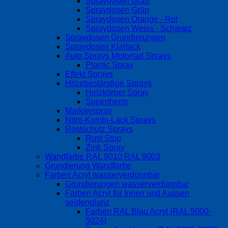
Spraydosen Grau
Spraydosen Grün
Spraydosen Orange - Rot
Spraydosen Weiss - Schwarz
Spraydosen Grundierungen
Spraydosen Klarlack
Auto Sprays Motorrad Sprays
Plastic Spray
Effekt Sprays
Hitzebeständige Sprays
Heizkörper Spray
Supertherm
Markierspray
Nitro-Kombi-Lack Sprays
Rostschutz Sprays
Rust Stop
Zink Spray
Wandfarbe RAL 9010 RAL 9003
Grundierung Wandfarbe
Farben Acryl wasserverdünnbar
Grundierungen wasserverdünnbar
Farben Acryl für Innen und Aussen
seidenglanz
Farben RAL Blau Acryl (RAL 5000-
5024)