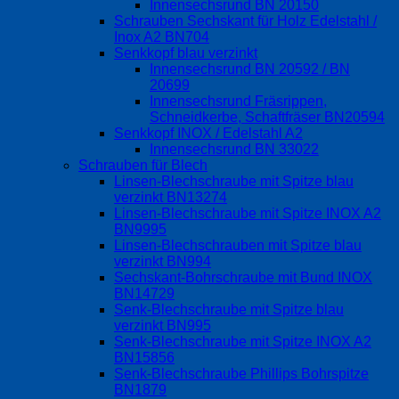
Innensechsrund BN 20150
Schrauben Sechskant für Holz Edelstahl /
Inox A2 BN704
Senkkopf blau verzinkt
Innensechsrund BN 20592 / BN
20699
Innensechsrund Fräsrippen,
Schneidkerbe, Schaftfräser BN20594
Senkkopf INOX / Edelstahl A2
Innensechsrund BN 33022
Schrauben für Blech
Linsen-Blechschraube mit Spitze blau
verzinkt BN13274
Linsen-Blechschraube mit Spitze INOX A2
BN9995
Linsen-Blechschrauben mit Spitze blau
verzinkt BN994
Sechskant-Bohrschraube mit Bund INOX
BN14729
Senk-Blechschraube mit Spitze blau
verzinkt BN995
Senk-Blechschraube mit Spitze INOX A2
BN15856
Senk-Blechschraube Phillips Bohrspitze
BN1879