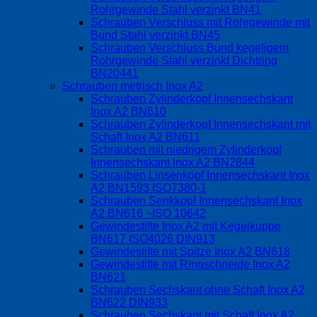
Rohrgewinde Stahl verzinkt BN41
Schrauben Verschluss mit Rohrgewinde mit
Bund Stahl verzinkt BN45
Schrauben Verschluss Bund kegeligem
Rohrgewinde Stahl verzinkt Dichtring
BN20441
Schrauben metrisch Inox A2
Schrauben Zylinderkopf Innensechskant
Inox A2 BN610
Schrauben Zylinderkopf Innensechskant mit
Schaft Inox A2 BN611
Schrauben mit niedrigem Zylinderkopf
Innensechskant Inox A2 BN2844
Schrauben Linsenkopf Innensechskant Inox
A2 BN1593 ISO7380-1
Schrauben Senkkopf Innensechskant Inox
A2 BN616 ~ISO 10642
Gewindestifte Inox A2 mit Kegelkuppe
BN617 ISO4026 DIN913
Gewindestifte mit Spitze Inox A2 BN618
Gewindestifte mit Ringschneide Inox A2
BN621
Schrauben Sechskant ohne Schaft Inox A2
BN622 DIN933
Schrauben Sechskant mit Schaft Inox A2