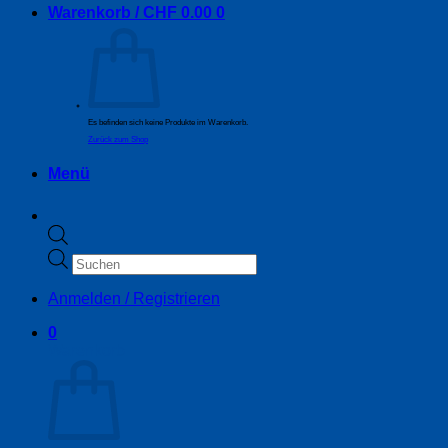
Warenkorb /
CHF
0.00
0
Es befinden sich keine Produkte im Warenkorb.
Zurück zum Shop
Menü
Products
search
Anmelden / Registrieren
0
Warenkorb