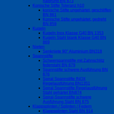
halbrund BN 873
Konische Stifte Toleranz h10
konische Stifte ungehärtet, geschliffen
BN 861
Konische Stifte ungehärtet, gedreht
BN 859
Kugeln
Kugeln Inox Klasse G40 BN 1353
Kugeln Stahl blank Klasse G40 BN
869
Nieten
Senkniete 90° Aluminium BN318
Spannstifte
Schwerspannstifte mit Zahnschlitz
federstahl BN 879
Spannstifte schwere Ausführung BN
876
Spiral Spannstifte INOX
Regelausführung BN1351
Spiral Spannstifte Regelausführung
Stahl gehärtet BN874
Spiral-Spannstifte schwere
Ausführung Stahl BN 875
Klappsplinten / Splinten / Federn
Klappsplinten Stahl BN 914