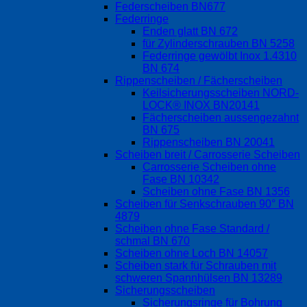
Federscheiben BN677
Federringe
Enden glatt BN 672
für Zylinderschrauben BN 5258
Federringe gewölbt Inox 1.4310
BN 674
Rippenscheiben / Fächerscheiben
Keilsicherungsscheiben NORD-
LOCK® INOX BN20141
Fächerscheiben aussengezahnt
BN 675
Rippenscheiben BN 20041
Scheiben breit / Carrosserie Scheiben
Carrosserie Scheiben ohne
Fase BN 10342
Scheiben ohne Fase BN 1356
Scheiben für Senkschrauben 90° BN
4879
Scheiben ohne Fase Standard /
schmal BN 670
Scheiben ohne Loch BN 14057
Scheiben stark für Schrauben mit
schweren Spannhülsen BN 13289
Sicherungsscheiben
Sicherungsringe für Bohrung