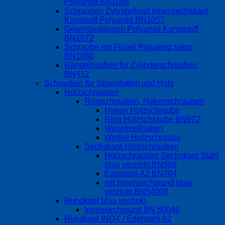
Polyamid BN1066
Schrauben Zylinderkopf Innensechskant
Kunstsoff Polyamid BN1057
Gewindestangen Polyamid Kunststoff
BN1072
Schraube mit Flügel Polyamid natur
BN1060
Rändelhauben für Zylinderschrauben
BN412
Schrauben für Spanplatten und Holz
Holzschrauben
Ringschrauben, Hakenschrauben
Haken Holzschraube
Ring Holzschraube BN972
Waschseilhaken
Winkel Holzschraube
Sechskant-Holzschrauben
Holzschrauben Sechskant Stahl
blau verzinkt BN968
Edelstahl A2 BN704
mit Innensechsrund blau
verzinkt BN54008
Rundkopf blau verzinkt
Innensechsrund BN 50046
Rundkopf INOX / Edelstahl A2