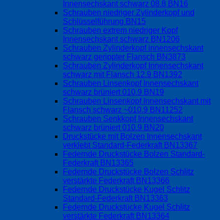
Innensechskant schwarz 08.8 BN16
Schrauben niedriger Zylinderkopf und
Schlüsselführung BN15
Schrauben extrem niedriger Kopf
Innensechskant schwarz BN1206
Schrauben Zylinderkopf innensechskant
schwarz gerippter Flansch BN3873
Schrauben Zylinderkopf Innensechskant
schwarz mit Flansch 12.9 BN1392
Schrauben Linsenkopf Innensechskant
schwarz brüniert 010.9 BN19
Schrauben Linsenkopf Innensechskant mit
Flansch schwarz ~010.9 BN11252
Schrauben Senkkopf Innensechskant
schwarz brüniert 010.9 BN20
Druckstücke mit Bolzen Innensechskant
verklebt Standard-Federkraft BN13367
Federnde Druckstücke Bolzen Standard-
Federkraft BN13365
Federnde Druckstücke Bolzen Schlitz
verstärkte Federkraft BN13366
Federnde Druckstücke Kugel Schlitz
Standard-Federkraft BN13363
Federnde Druckstücke Kugel Schlitz
verstärkte Federkraft BN13364