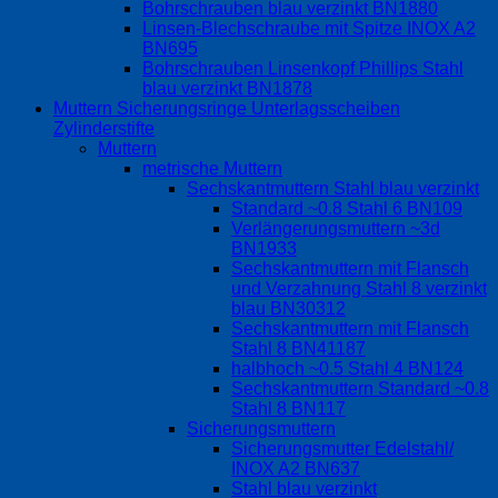
Bohrschrauben blau verzinkt BN1880
Linsen-Blechschraube mit Spitze INOX A2
BN695
Bohrschrauben Linsenkopf Phillips Stahl
blau verzinkt BN1878
Muttern Sicherungsringe Unterlagsscheiben
Zylinderstifte
Muttern
metrische Muttern
Sechskantmuttern Stahl blau verzinkt
Standard ~0.8 Stahl 6 BN109
Verlängerungsmuttern ~3d
BN1933
Sechskantmuttern mit Flansch
und Verzahnung Stahl 8 verzinkt
blau BN30312
Sechskantmuttern mit Flansch
Stahl 8 BN41187
halbhoch ~0.5 Stahl 4 BN124
Sechskantmuttern Standard ~0.8
Stahl 8 BN117
Sicherungsmuttern
Sicherungsmutter Edelstahl/
INOX A2 BN637
Stahl blau verzinkt