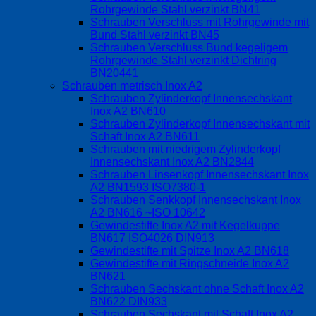
Rohrgewinde Stahl verzinkt BN41
Schrauben Verschluss mit Rohrgewinde mit
Bund Stahl verzinkt BN45
Schrauben Verschluss Bund kegeligem
Rohrgewinde Stahl verzinkt Dichtring
BN20441
Schrauben metrisch Inox A2
Schrauben Zylinderkopf Innensechskant
Inox A2 BN610
Schrauben Zylinderkopf Innensechskant mit
Schaft Inox A2 BN611
Schrauben mit niedrigem Zylinderkopf
Innensechskant Inox A2 BN2844
Schrauben Linsenkopf Innensechskant Inox
A2 BN1593 ISO7380-1
Schrauben Senkkopf Innensechskant Inox
A2 BN616 ~ISO 10642
Gewindestifte Inox A2 mit Kegelkuppe
BN617 ISO4026 DIN913
Gewindestifte mit Spitze Inox A2 BN618
Gewindestifte mit Ringschneide Inox A2
BN621
Schrauben Sechskant ohne Schaft Inox A2
BN622 DIN933
Schrauben Sechskant mit Schaft Inox A2