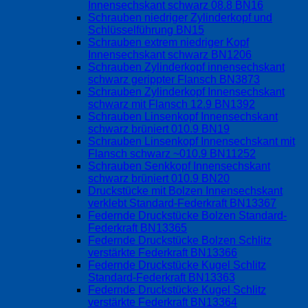
Innensechskant schwarz 08.8 BN16
Schrauben niedriger Zylinderkopf und
Schlüsselführung BN15
Schrauben extrem niedriger Kopf
Innensechskant schwarz BN1206
Schrauben Zylinderkopf innensechskant
schwarz gerippter Flansch BN3873
Schrauben Zylinderkopf Innensechskant
schwarz mit Flansch 12.9 BN1392
Schrauben Linsenkopf Innensechskant
schwarz brüniert 010.9 BN19
Schrauben Linsenkopf Innensechskant mit
Flansch schwarz ~010.9 BN11252
Schrauben Senkkopf Innensechskant
schwarz brüniert 010.9 BN20
Druckstücke mit Bolzen Innensechskant
verklebt Standard-Federkraft BN13367
Federnde Druckstücke Bolzen Standard-
Federkraft BN13365
Federnde Druckstücke Bolzen Schlitz
verstärkte Federkraft BN13366
Federnde Druckstücke Kugel Schlitz
Standard-Federkraft BN13363
Federnde Druckstücke Kugel Schlitz
verstärkte Federkraft BN13364