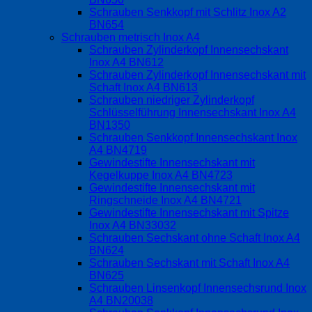
Schrauben Senkkopf mit Schlitz Inox A2
BN654
Schrauben metrisch Inox A4
Schrauben Zylinderkopf Innensechskant
Inox A4 BN612
Schrauben Zylinderkopf Innensechskant mit
Schaft Inox A4 BN613
Schrauben niedriger Zylinderkopf
Schlüsselführung Innensechskant Inox A4
BN1350
Schrauben Senkkopf Innensechskant Inox
A4 BN4719
Gewindestifte Innensechskant mit
Kegelkuppe Inox A4 BN4723
Gewindestifte Innensechskant mit
Ringschneide Inox A4 BN4721
Gewindestifte Innensechskant mit Spitze
Inox A4 BN33032
Schrauben Sechskant ohne Schaft Inox A4
BN624
Schrauben Sechskant mit Schaft Inox A4
BN625
Schrauben Linsenkopf Innensechsrund Inox
A4 BN20038