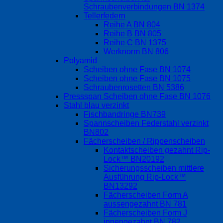
Schraubenverbindungen BN 1374
Tellerfedern
Reihe A BN 804
Reihe B BN 805
Reihe C BN 1375
Werknorm BN 806
Polyamid
Scheiben ohne Fase BN 1074
Scheiben ohne Fase BN 1075
Schraubenrosetten BN 5386
Pressspan Scheiben ohne Fase BN 1076
Stahl blau verzinkt
Fischbandringe BN739
Spannscheiben Federstahl verzinkt
BN802
Fächerscheiben / Rippenscheiben
Kontaktscheiben gezahnt Rip-
Lock™ BN20192
Sicherungsscheiben mittlere
Ausführung Rip-Lock™
BN13292
Fächerscheiben Form A
aussengezahnt BN 781
Fächerscheiben Form J
innengezahnt BN 782