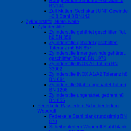
Rohrgewinde Standard ~0.8 Stahl 6
BN144
Zoll Muttern Sechskant UNF Gewinde
~0.8 Stahl 8 BN142
Zylinderstifte, Niete, Keile
Zylinderstifte
Zylinderstifte gehärtet geschliffen Tol.
h6 BN 858
Zylinderstifte gehärtet geschliffen
Toleranz m6 BN 857
Zylinderstifte Innengewinde gehärtet,
geschliffen Tol.m6 BN 1970
Zylinderstifte INOX A1 Tol m6 BN
33002
Zylinderstifte INOX A1/A2 Toleranz h8
BN 684
Zylinderstifte Stahl ungehärtet Tol m6
BN 1208
Zylinderstifte ungehärtet, gedreht h8
BN 855
Federkeile Passfedern Scheibenfedern
Woodruff
Federkeile Stahl blank rundstirnig BN
870
Scheibenfedern Woodruff Stahl blank