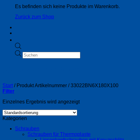
Es befinden sich keine Produkte im Warenkorb.
Zurück zum Shop
Products
search
33022BN6X180X100
Start
/
Produkt Artikelnummer
/
33022BN6X180X100
Filter
Einzelnes Ergebnis wird angezeigt
Kategorien
Schrauben
Schrauben für Thermoplaste
Linsenkopfschrauben mit Kreuzschlitz