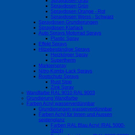
Spraydosen Grau
Spraydosen Grün
Spraydosen Orange - Rot
Spraydosen Weiss - Schwarz
Spraydosen Grundierungen
Spraydosen Klarlack
Auto Sprays Motorrad Sprays
Plastic Spray
Effekt Sprays
Hitzebeständige Sprays
Heizkörper Spray
Supertherm
Markierspray
Nitro-Kombi-Lack Sprays
Rostschutz Sprays
Rust Stop
Zink Spray
Wandfarbe RAL 9010 RAL 9003
Grundierung Wandfarbe
Farben Acryl wasserverdünnbar
Grundierungen wasserverdünnbar
Farben Acryl für Innen und Aussen
seidenglanz
Farben RAL Blau Acryl (RAL 5000-
5024)