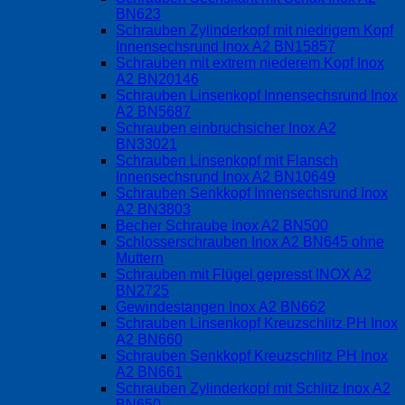
BN623
Schrauben Zylinderkopf mit niedrigem Kopf
Innensechsrund Inox A2 BN15857
Schrauben mit extrem niederem Kopf Inox
A2 BN20146
Schrauben Linsenkopf Innensechsrund Inox
A2 BN5687
Schrauben einbruchsicher Inox A2
BN33021
Schrauben Linsenkopf mit Flansch
Innensechsrund Inox A2 BN10649
Schrauben Senkkopf Innensechsrund Inox
A2 BN3803
Becher Schraube Inox A2 BN500
Schlosserschrauben Inox A2 BN645 ohne
Muttern
Schrauben mit Flügel gepresst INOX A2
BN2725
Gewindestangen Inox A2 BN662
Schrauben Linsenkopf Kreuzschlitz PH Inox
A2 BN660
Schrauben Senkkopf Kreuzschlitz PH Inox
A2 BN661
Schrauben Zylinderkopf mit Schlitz Inox A2
BN650