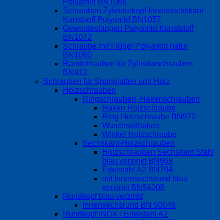
Polyamid BN1066
Schrauben Zylinderkopf Innensechskant
Kunstsoff Polyamid BN1057
Gewindestangen Polyamid Kunststoff
BN1072
Schraube mit Flügel Polyamid natur
BN1060
Rändelhauben für Zylinderschrauben
BN412
Schrauben für Spanplatten und Holz
Holzschrauben
Ringschrauben, Hakenschrauben
Haken Holzschraube
Ring Holzschraube BN972
Waschseilhaken
Winkel Holzschraube
Sechskant-Holzschrauben
Holzschrauben Sechskant Stahl
blau verzinkt BN968
Edelstahl A2 BN704
mit Innensechsrund blau
verzinkt BN54008
Rundkopf blau verzinkt
Innensechsrund BN 50046
Rundkopf INOX / Edelstahl A2