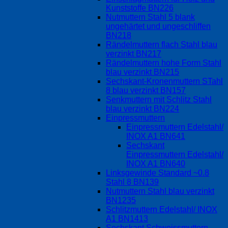
Kunststoffe BN226
Nutmuttern Stahl 5 blank
ungehärtet und ungeschliffen
BN218
Rändelmuttern flach Stahl blau
verzinkt BN217
Rändelmuttern hohe Form Stahl
blau verzinkt BN215
Sechskant-Kronenmuttern STahl
8 blau verzinkt BN157
Senkmuttern mit Schlitz Stahl
blau verzinkt BN224
Einpressmuttern
Einpressmuttern Edelstahl/
INOX A1 BN641
Sechskant
Einpressmuttern Edelstahl/
INOX A1 BN640
Linksgewinde Standard ~0.8
Stahl 8 BN139
Nutmuttern Stahl blau verzinkt
BN1235
Schlitzmuttern Edelstahl/ INOX
A1 BN1413
Sechskant Schweissmuttern