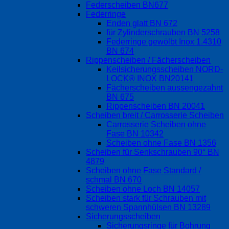
Federscheiben BN677
Federringe
Enden glatt BN 672
für Zylinderschrauben BN 5258
Federringe gewölbt Inox 1.4310
BN 674
Rippenscheiben / Fächerscheiben
Keilsicherungsscheiben NORD-
LOCK® INOX BN20141
Fächerscheiben aussengezahnt
BN 675
Rippenscheiben BN 20041
Scheiben breit / Carrosserie Scheiben
Carrosserie Scheiben ohne
Fase BN 10342
Scheiben ohne Fase BN 1356
Scheiben für Senkschrauben 90° BN
4879
Scheiben ohne Fase Standard /
schmal BN 670
Scheiben ohne Loch BN 14057
Scheiben stark für Schrauben mit
schweren Spannhülsen BN 13289
Sicherungsscheiben
Sicherungsringe für Bohrung