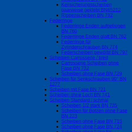
Keilsicherungsscheiben
paarweise geklebt BN65212
Rippenscheiben BN 792
Federringe
Federringe Enden aufgebogen
BN 760
Federringe Enden glatt BN 762
Federringe für
Zylinderschrauben BN 774
Federscheiben gewölbt BN 797
Scheiben Carrosserie / breit
Carrosserie Scheiben ohne
Fase BN 732
Scheiben ohne Fase BN 729
Scheiben für Senkschrauben 90° BN
1277
Scheiben mit Fase BN 721
Scheiben ohne Loch BN 741
Scheiben Standard / schmal
Scheiben 1/2 stark BN 735
Scheiben für Bolzen ohne Fase
BN 223
Scheiben ohne Fase BN 715
Scheiben ohne Fase BN 724
Scheiben ohne Fase für