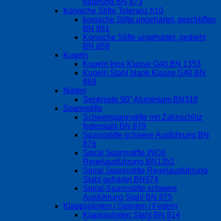
halbrund BN 873
Konische Stifte Toleranz h10
konische Stifte ungehärtet, geschliffen
BN 861
Konische Stifte ungehärtet, gedreht
BN 859
Kugeln
Kugeln Inox Klasse G40 BN 1353
Kugeln Stahl blank Klasse G40 BN
869
Nieten
Senkniete 90° Aluminium BN318
Spannstifte
Schwerspannstifte mit Zahnschlitz
federstahl BN 879
Spannstifte schwere Ausführung BN
876
Spiral Spannstifte INOX
Regelausführung BN1351
Spiral Spannstifte Regelausführung
Stahl gehärtet BN874
Spiral-Spannstifte schwere
Ausführung Stahl BN 875
Klappsplinten / Splinten / Federn
Klappsplinten Stahl BN 914