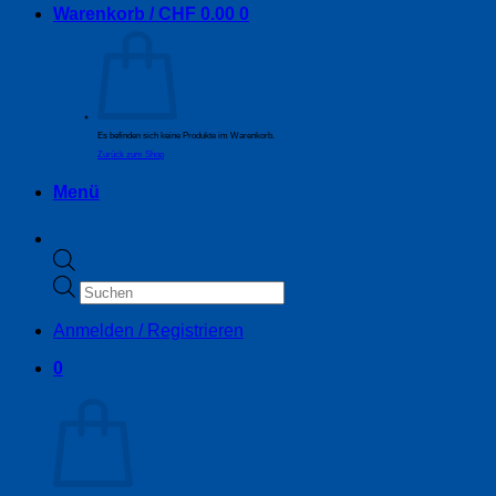
Warenkorb /
CHF
0.00
0
Es befinden sich keine Produkte im Warenkorb.
Zurück zum Shop
Menü
Products
search
Anmelden / Registrieren
0
Warenkorb