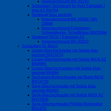
Innensechsrund BN 20150
Schrauben Sechskant für Holz Edelstahl /
Inox A2 BN704
Senkkopf blau verzinkt
Innensechsrund BN 20592 / BN
20699
Innensechsrund Fräsrippen,
Schneidkerbe, Schaftfräser BN20594
Senkkopf INOX / Edelstahl A2
Innensechsrund BN 33022
Schrauben für Blech
Linsen-Blechschraube mit Spitze blau
verzinkt BN13274
Linsen-Blechschraube mit Spitze INOX A2
BN9995
Linsen-Blechschrauben mit Spitze blau
verzinkt BN994
Sechskant-Bohrschraube mit Bund INOX
BN14729
Senk-Blechschraube mit Spitze blau
verzinkt BN995
Senk-Blechschraube mit Spitze INOX A2
BN15856
Senk-Blechschraube Phillips Bohrspitze
BN1879