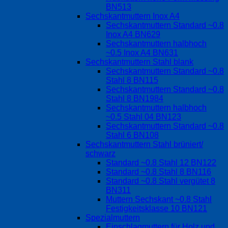
BN513
Sechskantmuttern Inox A4
Sechskantmuttern Standard ~0.8
Inox A4 BN629
Sechskantmuttern halbhoch
~0.5 Inox A4 BN631
Sechskantmuttern Stahl blank
Sechskantmuttern Standard ~0.8
Stahl 8 BN115
Sechskantmuttern Standard ~0.8
Stahl 8 BN1984
Sechskantmuttern halbhoch
~0.5 Stahl 04 BN123
Sechskantmuttern Standard ~0.8
Stahl 6 BN108
Sechskantmuttern Stahl brüniert/
schwarz
Standard ~0.8 Stahl 12 BN122
Standard ~0.8 Stahl 8 BN116
Standard ~0.8 Stahl vergütet 8
BN311
Muttern Sechskant ~0.8 Stahl
Festigkeitsklasse 10 BN121
Spezialmuttern
Einschlagmuttern für Holz und