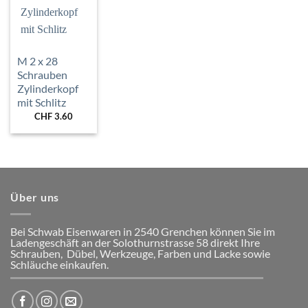
Wunschliste
hinzufügen
M 2 x 28
Schrauben
Zylinderkopf
mit Schlitz
CHF
3.60
Über uns
Bei Schwab Eisenwaren in 2540 Grenchen
können Sie im
Ladengeschäft an der Solothurnstrasse 58
direkt Ihre
Schrauben, Dübel, Werkzeuge, Farben und Lacke
sowie
Schläuche einkaufen.