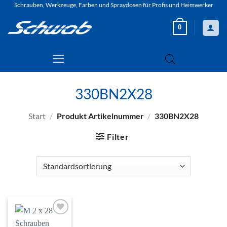
Zum
Schrauben, Werkzeuge, Farben und Spraydosen für Profis und Heimwerker
Inhalt
0
springen
330BN2X28
Start
/
Produkt Artikelnummer
/
330BN2X28
Filter
Zur