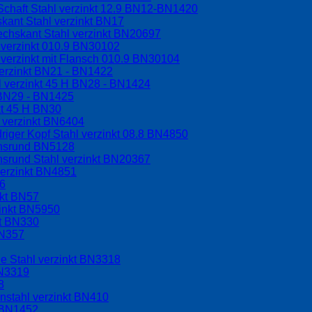
Schaft Stahl verzinkt 12.9 BN12-BN1420
kant Stahl verzinkt BN17
echskant Stahl verzinkt BN20697
 verzinkt 010.9 BN30102
verzinkt mit Flansch 010.9 BN30104
erzinkt BN21 - BN1422
l verzinkt 45 H BN28 - BN1424
H BN29 - BN1425
kt 45 H BN30
 verzinkt BN6404
riger Kopf Stahl verzinkt 08.8 BN4850
chsrund BN5128
hsrund Stahl verzinkt BN20367
verzinkt BN4851
56
nkt BN57
zinkt BN5950
kt BN330
BN357
e Stahl verzinkt BN3318
BN3319
8
nstahl verzinkt BN410
t BN1452