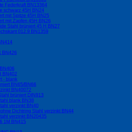
kte Federkraft BN13364
ppe schwarz 45H BN24
ert mit Spitze 45H BN25
ert mit Zapfen 45H BN26
ide Stahl brüniert 45 H BN27
sechskant 012.9 BN1359
 BN414
nk BN426
l BN406
hl BN402
t - blank
üniert BN65/BN66
rzinkt BN40072
tahl brüniert DIN913
tahl blank BN38
tahl verzinkt BN40
hne Dichtring Stahl verzinkt BN44
tahl verzinkt BN20435
.6 1M BN415