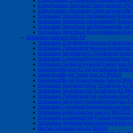
Zollschrauben Zylinderkopf Innensechskan
Zollschrauben Sechskant Stahl verzinkt UN
Zollschrauben Sechskant Stahl verzinkt UN
Schrauben Verschluss mit kegeligem Rohrg
Schrauben Verschluss mit kegeligem Rohrge
Schrauben Verschluss mit Rohrgewinde mit 
Schrauben Verschluss Bund kegeligem Rohrg
Schrauben metrisch Inox A2
Schrauben Zylinderkopf Innensechskant Ino
Schrauben Zylinderkopf Innensechskant mit 
Schrauben mit niedrigem Zylinderkopf Inne
Schrauben Linsenkopf Innensechskant Inox
Schrauben Senkkopf Innensechskant Inox 
Gewindestifte Inox A2 mit Kegelkuppe BN6
Gewindestifte mit Spitze Inox A2 BN618
Gewindestifte mit Ringschneide Inox A2 BN
Schrauben Sechskant ohne Schaft Inox A2 
Schrauben Sechskant mit Schaft Inox A2 BN
Schrauben Zylinderkopf mit niedrigem Kopf
Schrauben mit extrem niederem Kopf Inox 
Schrauben Linsenkopf Innensechsrund Inox
Schrauben einbruchsicher Inox A2 BN33021
Schrauben Linsenkopf mit Flansch Innense
Schrauben Senkkopf Innensechsrund Inox 
Becher Schraube Inox A2 BN500