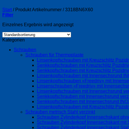
Start
/
Produkt Artikelnummer
/
3318BN6X60
Filter
Einzelnes Ergebnis wird angezeigt
Kategorien
Schrauben
Schrauben für Thermoplaste
Linsenkopfschrauben mit Kreuzschlitz Pozi
Senkkopfschrauben mit Kreuzschlitz Pozidri
Senkkopfschrauben mit Kreuzschlitz Pozidr
Linsenkopfschrauben mit Innensechsrund 
Linsenkopfschrauben «Freedriv» mit Innense
Linsenschrauben «Freedriv» mit Innensechsr
Linsenkopfschrauben mit Innensechsrund ve
Senkkopfschrauben mit Innensechsrund ver
Senkkopfschrauben mit Innensechsrund IN
Linsenkopfschrauben mit Kreuzschlitz Pozid
Schrauben metrisch Stahl verzinkt
Schrauben Zylinderkopf Innensechskant ohne
Schrauben Zylinderkopf Innensechskant mit S
Schrauben Zylinderkopf Innensechskant Stah