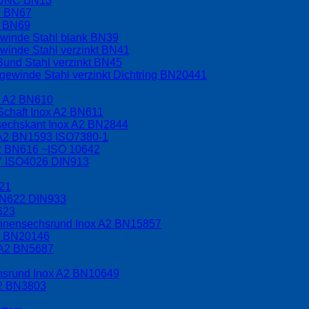
t UNC BN13
C BN67
F BN69
ewinde Stahl blank BN39
winde Stahl verzinkt BN41
Bund Stahl verzinkt BN45
ewinde Stahl verzinkt Dichtring BN20441
x A2 BN610
Schaft Inox A2 BN611
nsechskant Inox A2 BN2844
 A2 BN1593 ISO7380-1
A2 BN616 ~ISO 10642
17 ISO4026 DIN913
621
BN622 DIN933
623
 Innensechsrund Inox A2 BN15857
A2 BN20146
 A2 BN5687
chsrund Inox A2 BN10649
A2 BN3803