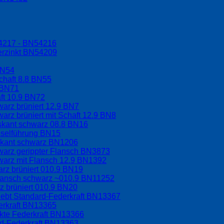
54217 - BN54216
erzinkt BN54209
BN54
chaft 8.8 BN55
 BN71
aft 10.9 BN72
arz brüniert 12.9 BN7
arz brüniert mit Schaft 12.9 BN8
hskant schwarz 08.8 BN16
sselführung BN15
skant schwarz BN1206
warz gerippter Flansch BN3873
warz mit Flansch 12.9 BN1392
rz brüniert 010.9 BN19
Flansch schwarz ~010.9 BN11252
 brüniert 010.9 BN20
lebt Standard-Federkraft BN13367
erkraft BN13365
rkte Federkraft BN13366
rd-Federkraft BN13363