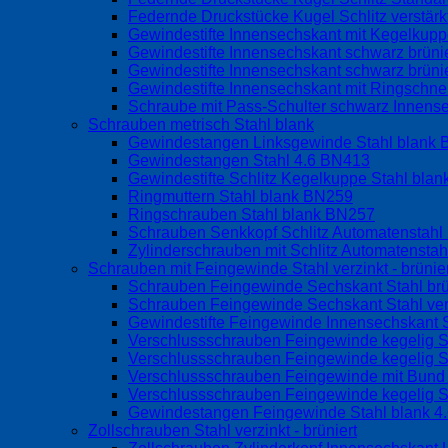
Federnde Druckstücke Kugel Schlitz verstär
Gewindestifte Innensechskant mit Kegelku
Gewindestifte Innensechskant schwarz brüni
Gewindestifte Innensechskant schwarz brüni
Gewindestifte Innensechskant mit Ringschne
Schraube mit Pass-Schulter schwarz Innen
Schrauben metrisch Stahl blank
Gewindestangen Linksgewinde Stahl blank
Gewindestangen Stahl 4.6 BN413
Gewindestifte Schlitz Kegelkuppe Stahl bla
Ringmuttern Stahl blank BN259
Ringschrauben Stahl blank BN257
Schrauben Senkkopf Schlitz Automatenstah
Zylinderschrauben mit Schlitz Automatensta
Schrauben mit Feingewinde Stahl verzinkt - brünier
Schrauben Feingewinde Sechskant Stahl br
Schrauben Feingewinde Sechskant Stahl ve
Gewindestifte Feingewinde Innensechskant S
Verschlussschrauben Feingewinde kegelig S
Verschlussschrauben Feingewinde kegelig S
Verschlussschrauben Feingewinde mit Bund o
Verschlussschrauben Feingewinde kegelig S
Gewindestangen Feingewinde Stahl blank 4
Zollschrauben Stahl verzinkt - brüniert