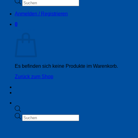
Products
search
Anmelden / Registrieren
0
Warenkorb
Es befinden sich keine Produkte im Warenkorb.
Zurück zum Shop
Products
search
3318BN6X60