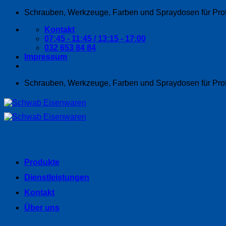
Zum
Schrauben, Werkzeuge, Farben und Spraydosen für Pro
Inhalt
Kontakt
springen
07:45 - 11:45 / 13:15 - 17:00
032 653 84 84
Impressum
Schrauben, Werkzeuge, Farben und Spraydosen für Pro
Produkte
Dienstleistungen
Kontakt
Über uns