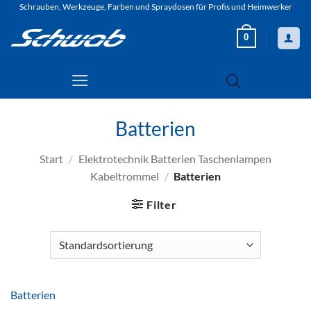
Zum
Schrauben, Werkzeuge, Farben und Spraydosen für Profis und Heimwerker
Inhalt
0
springen
Batterien
Start
/
Elektrotechnik Batterien Taschenlampen
Kabeltrommel
/
Batterien
Filter
Batterien