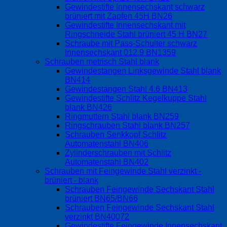
Gewindestifte Innensechskant schwarz
brüniert mit Zapfen 45H BN26
Gewindestifte Innensechskant mit
Ringschneide Stahl brüniert 45 H BN27
Schraube mit Pass-Schulter schwarz
Innensechskant 012.9 BN1359
Schrauben metrisch Stahl blank
Gewindestangen Linksgewinde Stahl blank
BN414
Gewindestangen Stahl 4.6 BN413
Gewindestifte Schlitz Kegelkuppe Stahl
blank BN426
Ringmuttern Stahl blank BN259
Ringschrauben Stahl blank BN257
Schrauben Senkkopf Schlitz
Automatenstahl BN406
Zylinderschrauben mit Schlitz
Automatenstahl BN402
Schrauben mit Feingewinde Stahl verzinkt -
brüniert - blank
Schrauben Feingewinde Sechskant Stahl
brüniert BN65/BN66
Schrauben Feingewinde Sechskant Stahl
verzinkt BN40072
Gewindestifte Feingewinde Innensechskant