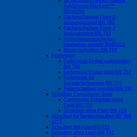
Sicherungsscheiben mittlere
Ausführung Rip-Lock™
BN13292
Fächerscheiben Form A
aussengezahnt BN 781
Fächerscheiben Form J
innengezahnt BN 782
Keilsicherungsscheiben
paarweise geklebt BN65212
Rippenscheiben BN 792
Federringe
Federringe Enden aufgebogen
BN 760
Federringe Enden glatt BN 762
Federringe für
Zylinderschrauben BN 774
Federscheiben gewölbt BN 797
Scheiben Carrosserie / breit
Carrosserie Scheiben ohne
Fase BN 732
Scheiben ohne Fase BN 729
Scheiben für Senkschrauben 90° BN
1277
Scheiben mit Fase BN 721
Scheiben ohne Loch BN 741