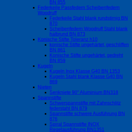
BN 855
Federkeile Passfedern Scheibenfedern
Woodruff
Federkeile Stahl blank rundstirnig BN
870
Scheibenfedern Woodruff Stahl blank
halbrund BN 873
Konische Stifte Toleranz h10
konische Stifte ungehärtet, geschliffen
BN 861
Konische Stifte ungehärtet, gedreht
BN 859
Kugeln
Kugeln Inox Klasse G40 BN 1353
Kugeln Stahl blank Klasse G40 BN
869
Nieten
Senkniete 90° Aluminium BN318
Spannstifte
Schwerspannstifte mit Zahnschlitz
federstahl BN 879
Spannstifte schwere Ausführung BN
876
Spiral Spannstifte INOX
Regelausführung BN1351