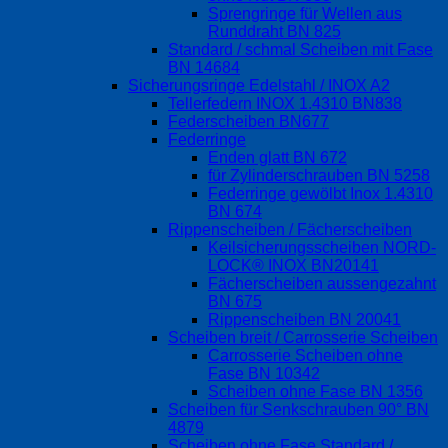
Sprengringe für Wellen aus
Runddraht BN 825
Standard / schmal Scheiben mit Fase
BN 14684
Sicherungsringe Edelstahl / INOX A2
Tellerfedern INOX 1.4310 BN838
Federscheiben BN677
Federringe
Enden glatt BN 672
für Zylinderschrauben BN 5258
Federringe gewölbt Inox 1.4310
BN 674
Rippenscheiben / Fächerscheiben
Keilsicherungsscheiben NORD-
LOCK® INOX BN20141
Fächerscheiben aussengezahnt
BN 675
Rippenscheiben BN 20041
Scheiben breit / Carrosserie Scheiben
Carrosserie Scheiben ohne
Fase BN 10342
Scheiben ohne Fase BN 1356
Scheiben für Senkschrauben 90° BN
4879
Scheiben ohne Fase Standard /