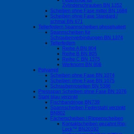
Zylinderschrauben BN 1352
Scheiben ohne Fase mittel BN 1684
Scheiben ohne Fase Standard /
schmal BN 671
Tellerfedern Spannscheiben phosphatiert
Spannscheiben für
Schraubenverbindungen BN 1374
Tellerfedern
Reihe A BN 804
Reihe B BN 805
Reihe C BN 1375
Werknorm BN 806
Polyamid
Scheiben ohne Fase BN 1074
Scheiben ohne Fase BN 1075
Schraubenrosetten BN 5386
Pressspan Scheiben ohne Fase BN 1076
Stahl blau verzinkt
Fischbandringe BN739
Spannscheiben Federstahl verzinkt
BN802
Fächerscheiben / Rippenscheiben
Kontaktscheiben gezahnt Rip-
Lock™ BN20192