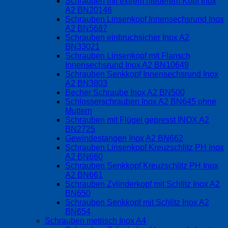
Schrauben mit extrem niederem Kopf Inox
A2 BN20146
Schrauben Linsenkopf Innensechsrund Inox
A2 BN5687
Schrauben einbruchsicher Inox A2
BN33021
Schrauben Linsenkopf mit Flansch
Innensechsrund Inox A2 BN10649
Schrauben Senkkopf Innensechsrund Inox
A2 BN3803
Becher Schraube Inox A2 BN500
Schlosserschrauben Inox A2 BN645 ohne
Muttern
Schrauben mit Flügel gepresst INOX A2
BN2725
Gewindestangen Inox A2 BN662
Schrauben Linsenkopf Kreuzschlitz PH Inox
A2 BN660
Schrauben Senkkopf Kreuzschlitz PH Inox
A2 BN661
Schrauben Zylinderkopf mit Schlitz Inox A2
BN650
Schrauben Senkkopf mit Schlitz Inox A2
BN654
Schrauben metrisch Inox A4