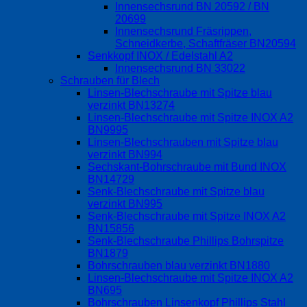
Innensechsrund BN 20592 / BN
20699
Innensechsrund Fräsrippen,
Schneidkerbe, Schaftfräser BN20594
Senkkopf INOX / Edelstahl A2
Innensechsrund BN 33022
Schrauben für Blech
Linsen-Blechschraube mit Spitze blau
verzinkt BN13274
Linsen-Blechschraube mit Spitze INOX A2
BN9995
Linsen-Blechschrauben mit Spitze blau
verzinkt BN994
Sechskant-Bohrschraube mit Bund INOX
BN14729
Senk-Blechschraube mit Spitze blau
verzinkt BN995
Senk-Blechschraube mit Spitze INOX A2
BN15856
Senk-Blechschraube Phillips Bohrspitze
BN1879
Bohrschrauben blau verzinkt BN1880
Linsen-Blechschraube mit Spitze INOX A2
BN695
Bohrschrauben Linsenkopf Phillips Stahl