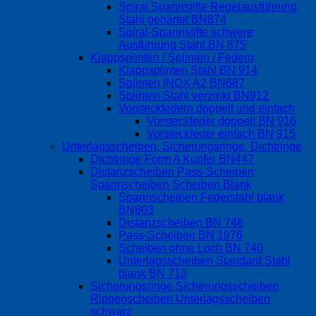
Spiral Spannstifte Regelausführung
Stahl gehärtet BN874
Spiral-Spannstifte schwere
Ausführung Stahl BN 875
Klappsplinten / Splinten / Federn
Klappsplinten Stahl BN 914
Splinten INOX A2 BN687
Splinten Stahl verzinkt BN912
Vorsteckfedern doppelt und einfach
Vorsteckfeder doppelt BN 916
Vorsteckfeder einfach BN 915
Unterlagsscheiben, Sicherungsringe, Dichtringe
Dichtringe Form A Kupfer BN447
Distanzscheiben Pass-Scheiben
Spannscheiben Scheiben Blank
Spannscheiben Federstahl blank
BN803
Distanzscheiben BN 748
Pass-Scheiben BN 1976
Scheiben ohne Loch BN 740
Unterlagsscheiben Standard Stahl
blank BN 713
Sicherungsringe Sicherungsscheiben
Rippenscheiben Unterlagsscheiben
schwarz