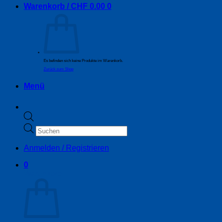
Warenkorb /
CHF
0.00
0
Es befinden sich keine Produkte im Warenkorb.
Zurück zum Shop
Menü
Products
search
Anmelden / Registrieren
0
Warenkorb