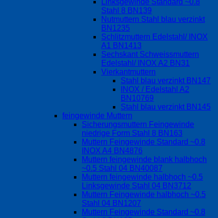
Linksgewinde Standard ~0.8
Stahl 8 BN139
Nutmuttern Stahl blau verzinkt
BN1235
Schlitzmuttern Edelstahl/ INOX
A1 BN1413
Sechskant Schweissmuttern
Edelstahl/ INOX A2 BN31
Vierkantmuttern
Stahl blau verzinkt BN147
INOX / Edelstahl A2
BN10769
Stahl blau verzinkt BN145
feingewinde Muttern
Sicherungsmuttern Feingewinde
niedrige Form Stahl 8 BN163
Muttern Feingewinde Standard ~0.8
INOX A4 BN4876
Muttern feingewinde blank halbhoch
~0.5 Stahl 04 BN40087
Muttern feingewinde halbhoch ~0.5
Linksgewinde Stahl 04 BN3712
Muttern Feingewinde halbhoch ~0.5
Stahl 04 BN1207
Muttern Feingewinde Standard ~0.8