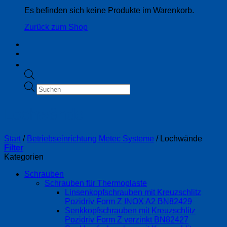
Es befinden sich keine Produkte im Warenkorb.
Zurück zum Shop
Products
search
Lochwände
Start
/
Betriebseinrichtung Metec Systeme
/
Lochwände
Filter
Kategorien
Schrauben
Schrauben für Thermoplaste
Linsenkopfschrauben mit Kreuzschlitz
Pozidriv Form Z INOX A2 BN82429
Senkkopfschrauben mit Kreuzschlitz
Pozidriv Form Z verzinkt BN82427