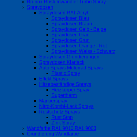
Brunox Rostumwandler Turbo Spray
Spraydosen
Spraydosen RAL Acryl
Spraydosen Blau
Spraydosen Braun
Spraydosen Gelb - Beige
Spraydosen Grau
Spraydosen Grün
Spraydosen Orange - Rot
Spraydosen Weiss - Schwarz
Spraydosen Grundierungen
Spraydosen Klarlack
Auto Sprays Motorrad Sprays
Plastic Spray
Effekt Sprays
Hitzebeständige Sprays
Heizkörper Spray
Supertherm
Markierspray
Nitro-Kombi-Lack Sprays
Rostschutz Sprays
Rust Stop
Zink Spray
Wandfarbe RAL 9010 RAL 9003
Grundierung Wandfarbe