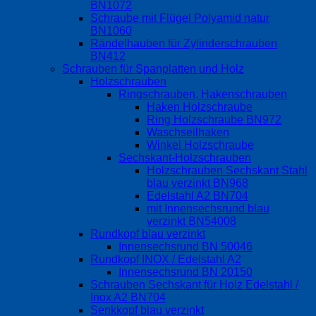
BN1072
Schraube mit Flügel Polyamid natur
BN1060
Rändelhauben für Zylinderschrauben
BN412
Schrauben für Spanplatten und Holz
Holzschrauben
Ringschrauben, Hakenschrauben
Haken Holzschraube
Ring Holzschraube BN972
Waschseilhaken
Winkel Holzschraube
Sechskant-Holzschrauben
Holzschrauben Sechskant Stahl
blau verzinkt BN968
Edelstahl A2 BN704
mit Innensechsrund blau
verzinkt BN54008
Rundkopf blau verzinkt
Innensechsrund BN 50046
Rundkopf INOX / Edelstahl A2
Innensechsrund BN 20150
Schrauben Sechskant für Holz Edelstahl /
Inox A2 BN704
Senkkopf blau verzinkt