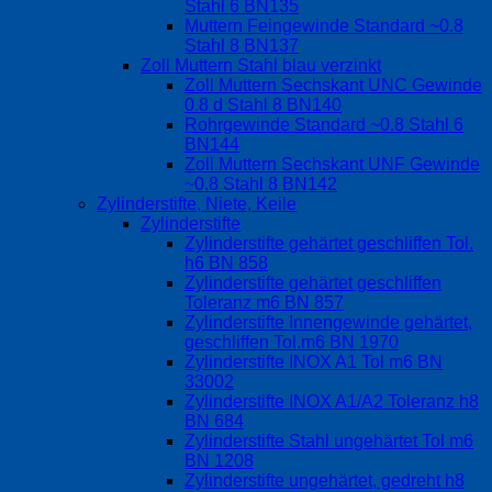
Stahl 6 BN135
Muttern Feingewinde Standard ~0.8
Stahl 8 BN137
Zoll Muttern Stahl blau verzinkt
Zoll Muttern Sechskant UNC Gewinde
0.8 d Stahl 8 BN140
Rohrgewinde Standard ~0.8 Stahl 6
BN144
Zoll Muttern Sechskant UNF Gewinde
~0.8 Stahl 8 BN142
Zylinderstifte, Niete, Keile
Zylinderstifte
Zylinderstifte gehärtet geschliffen Tol.
h6 BN 858
Zylinderstifte gehärtet geschliffen
Toleranz m6 BN 857
Zylinderstifte Innengewinde gehärtet,
geschliffen Tol.m6 BN 1970
Zylinderstifte INOX A1 Tol m6 BN
33002
Zylinderstifte INOX A1/A2 Toleranz h8
BN 684
Zylinderstifte Stahl ungehärtet Tol m6
BN 1208
Zylinderstifte ungehärtet, gedreht h8