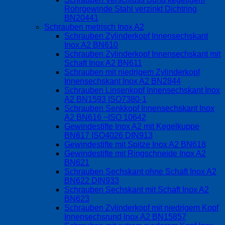
Rohrgewinde Stahl verzinkt Dichtring
BN20441
Schrauben metrisch Inox A2
Schrauben Zylinderkopf Innensechskant
Inox A2 BN610
Schrauben Zylinderkopf Innensechskant mit
Schaft Inox A2 BN611
Schrauben mit niedrigem Zylinderkopf
Innensechskant Inox A2 BN2844
Schrauben Linsenkopf Innensechskant Inox
A2 BN1593 ISO7380-1
Schrauben Senkkopf Innensechskant Inox
A2 BN616 ~ISO 10642
Gewindestifte Inox A2 mit Kegelkuppe
BN617 ISO4026 DIN913
Gewindestifte mit Spitze Inox A2 BN618
Gewindestifte mit Ringschneide Inox A2
BN621
Schrauben Sechskant ohne Schaft Inox A2
BN622 DIN933
Schrauben Sechskant mit Schaft Inox A2
BN623
Schrauben Zylinderkopf mit niedrigem Kopf
Innensechsrund Inox A2 BN15857