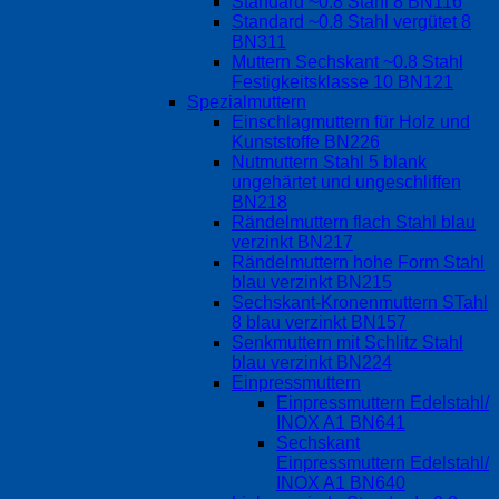
Standard ~0.8 Stahl 8 BN116
Standard ~0.8 Stahl vergütet 8
BN311
Muttern Sechskant ~0.8 Stahl
Festigkeitsklasse 10 BN121
Spezialmuttern
Einschlagmuttern für Holz und
Kunststoffe BN226
Nutmuttern Stahl 5 blank
ungehärtet und ungeschliffen
BN218
Rändelmuttern flach Stahl blau
verzinkt BN217
Rändelmuttern hohe Form Stahl
blau verzinkt BN215
Sechskant-Kronenmuttern STahl
8 blau verzinkt BN157
Senkmuttern mit Schlitz Stahl
blau verzinkt BN224
Einpressmuttern
Einpressmuttern Edelstahl/
INOX A1 BN641
Sechskant
Einpressmuttern Edelstahl/
INOX A1 BN640