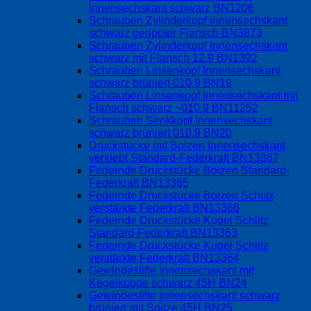
Innensechskant schwarz BN1206
Schrauben Zylinderkopf innensechskant
schwarz gerippter Flansch BN3873
Schrauben Zylinderkopf Innensechskant
schwarz mit Flansch 12.9 BN1392
Schrauben Linsenkopf Innensechskant
schwarz brüniert 010.9 BN19
Schrauben Linsenkopf Innensechskant mit
Flansch schwarz ~010.9 BN11252
Schrauben Senkkopf Innensechskant
schwarz brüniert 010.9 BN20
Druckstücke mit Bolzen Innensechskant
verklebt Standard-Federkraft BN13367
Federnde Druckstücke Bolzen Standard-
Federkraft BN13365
Federnde Druckstücke Bolzen Schlitz
verstärkte Federkraft BN13366
Federnde Druckstücke Kugel Schlitz
Standard-Federkraft BN13363
Federnde Druckstücke Kugel Schlitz
verstärkte Federkraft BN13364
Gewindestifte Innensechskant mit
Kegelkuppe schwarz 45H BN24
Gewindestifte Innensechskant schwarz
brüniert mit Spitze 45H BN25