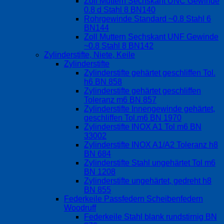
Zoll Muttern Sechskant UNC Gewinde
0.8 d Stahl 8 BN140
Rohrgewinde Standard ~0.8 Stahl 6
BN144
Zoll Muttern Sechskant UNF Gewinde
~0.8 Stahl 8 BN142
Zylinderstifte, Niete, Keile
Zylinderstifte
Zylinderstifte gehärtet geschliffen Tol.
h6 BN 858
Zylinderstifte gehärtet geschliffen
Toleranz m6 BN 857
Zylinderstifte Innengewinde gehärtet,
geschliffen Tol.m6 BN 1970
Zylinderstifte INOX A1 Tol m6 BN
33002
Zylinderstifte INOX A1/A2 Toleranz h8
BN 684
Zylinderstifte Stahl ungehärtet Tol m6
BN 1208
Zylinderstifte ungehärtet, gedreht h8
BN 855
Federkeile Passfedern Scheibenfedern
Woodruff
Federkeile Stahl blank rundstirnig BN