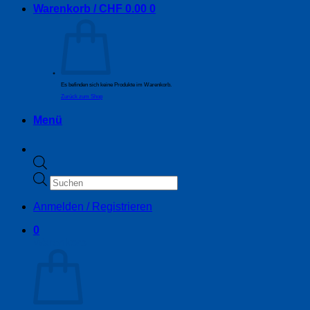
Warenkorb /
CHF
0.00
0
Es befinden sich keine Produkte im Warenkorb.
Zurück zum Shop
Menü
Products
search
Anmelden / Registrieren
0
Warenkorb