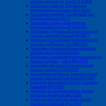
schwarz brüniert mit Schaft 12.9 BN8
Schrauben niedriger Zylinderkopf
Innensechskant schwarz 08.8 BN16
Schrauben niedriger Zylinderkopf und
Schlüsselführung BN15
Schrauben extrem niedriger Kopf
Innensechskant schwarz BN1206
Schrauben Zylinderkopf innensechskant
schwarz gerippter Flansch BN3873
Schrauben Zylinderkopf Innensechskant
schwarz mit Flansch 12.9 BN1392
Schrauben Linsenkopf Innensechskant
schwarz brüniert 010.9 BN19
Schrauben Linsenkopf Innensechskant mit
Flansch schwarz ~010.9 BN11252
Schrauben Senkkopf Innensechskant
schwarz brüniert 010.9 BN20
Druckstücke mit Bolzen Innensechskant
verklebt Standard-Federkraft BN13367
Federnde Druckstücke Bolzen Standard-
Federkraft BN13365
Federnde Druckstücke Bolzen Schlitz
verstärkte Federkraft BN13366
Federnde Druckstücke Kugel Schlitz
Standard-Federkraft BN13363