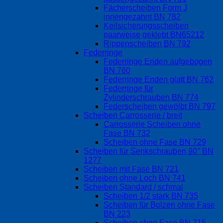
Fächerscheiben Form J
innengezahnt BN 782
Keilsicherungsscheiben
paarweise geklebt BN65212
Rippenscheiben BN 792
Federringe
Federringe Enden aufgebogen
BN 760
Federringe Enden glatt BN 762
Federringe für
Zylinderschrauben BN 774
Federscheiben gewölbt BN 797
Scheiben Carrosserie / breit
Carrosserie Scheiben ohne
Fase BN 732
Scheiben ohne Fase BN 729
Scheiben für Senkschrauben 90° BN
1277
Scheiben mit Fase BN 721
Scheiben ohne Loch BN 741
Scheiben Standard / schmal
Scheiben 1/2 stark BN 735
Scheiben für Bolzen ohne Fase
BN 223
Scheiben ohne Fase BN 715