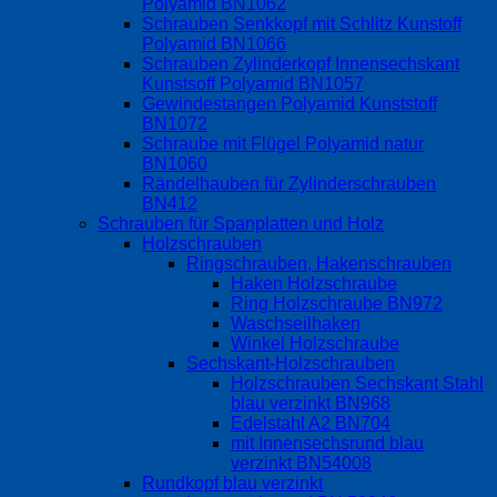
Polyamid BN1062
Schrauben Senkkopf mit Schlitz Kunstoff
Polyamid BN1066
Schrauben Zylinderkopf Innensechskant
Kunstsoff Polyamid BN1057
Gewindestangen Polyamid Kunststoff
BN1072
Schraube mit Flügel Polyamid natur
BN1060
Rändelhauben für Zylinderschrauben
BN412
Schrauben für Spanplatten und Holz
Holzschrauben
Ringschrauben, Hakenschrauben
Haken Holzschraube
Ring Holzschraube BN972
Waschseilhaken
Winkel Holzschraube
Sechskant-Holzschrauben
Holzschrauben Sechskant Stahl
blau verzinkt BN968
Edelstahl A2 BN704
mit Innensechsrund blau
verzinkt BN54008
Rundkopf blau verzinkt