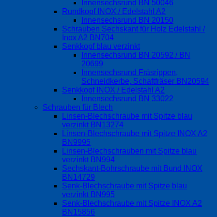
Innensechsrund BN 50046
Rundkopf INOX / Edelstahl A2
Innensechsrund BN 20150
Schrauben Sechskant für Holz Edelstahl /
Inox A2 BN704
Senkkopf blau verzinkt
Innensechsrund BN 20592 / BN
20699
Innensechsrund Fräsrippen,
Schneidkerbe, Schaftfräser BN20594
Senkkopf INOX / Edelstahl A2
Innensechsrund BN 33022
Schrauben für Blech
Linsen-Blechschraube mit Spitze blau
verzinkt BN13274
Linsen-Blechschraube mit Spitze INOX A2
BN9995
Linsen-Blechschrauben mit Spitze blau
verzinkt BN994
Sechskant-Bohrschraube mit Bund INOX
BN14729
Senk-Blechschraube mit Spitze blau
verzinkt BN995
Senk-Blechschraube mit Spitze INOX A2
BN15856