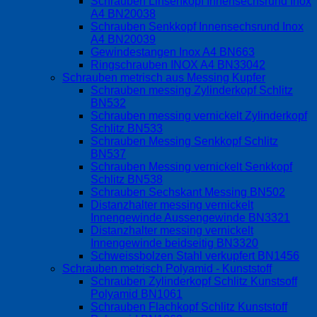
Schrauben Linsenkopf Innensechsrund Inox
A4 BN20038
Schrauben Senkkopf Innensechsrund Inox
A4 BN20039
Gewindestangen Inox A4 BN663
Ringschrauben INOX A4 BN33042
Schrauben metrisch aus Messing Kupfer
Schrauben messing Zylinderkopf Schlitz
BN532
Schrauben messing vernickelt Zylinderkopf
Schlitz BN533
Schrauben Messing Senkkopf Schlitz
BN537
Schrauben Messing vernickelt Senkkopf
Schlitz BN538
Schrauben Sechskant Messing BN502
Distanzhalter messing vernickelt
Innengewinde Aussengewinde BN3321
Distanzhalter messing vernickelt
Innengewinde beidseitig BN3320
Schweissbolzen Stahl verkupfert BN1456
Schrauben metrisch Polyamid - Kunststoff
Schrauben Zylinderkopf Schlitz Kunstsoff
Polyamid BN1061
Schrauben Flachkopf Schlitz Kunststoff