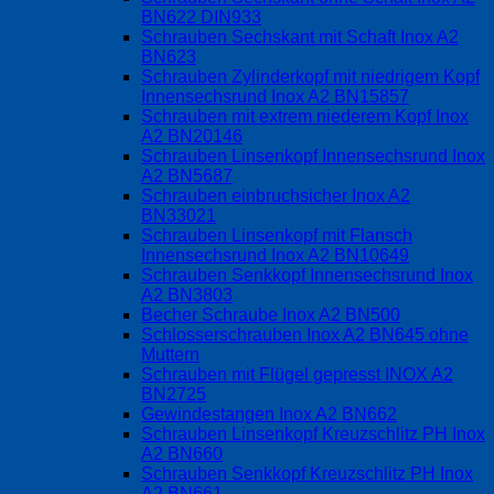
BN622 DIN933
Schrauben Sechskant mit Schaft Inox A2
BN623
Schrauben Zylinderkopf mit niedrigem Kopf
Innensechsrund Inox A2 BN15857
Schrauben mit extrem niederem Kopf Inox
A2 BN20146
Schrauben Linsenkopf Innensechsrund Inox
A2 BN5687
Schrauben einbruchsicher Inox A2
BN33021
Schrauben Linsenkopf mit Flansch
Innensechsrund Inox A2 BN10649
Schrauben Senkkopf Innensechsrund Inox
A2 BN3803
Becher Schraube Inox A2 BN500
Schlosserschrauben Inox A2 BN645 ohne
Muttern
Schrauben mit Flügel gepresst INOX A2
BN2725
Gewindestangen Inox A2 BN662
Schrauben Linsenkopf Kreuzschlitz PH Inox
A2 BN660
Schrauben Senkkopf Kreuzschlitz PH Inox
A2 BN661