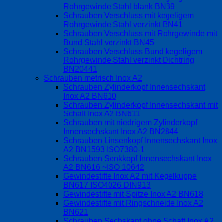
Rohrgewinde Stahl blank BN39
Schrauben Verschluss mit kegeligem
Rohrgewinde Stahl verzinkt BN41
Schrauben Verschluss mit Rohrgewinde mit
Bund Stahl verzinkt BN45
Schrauben Verschluss Bund kegeligem
Rohrgewinde Stahl verzinkt Dichtring
BN20441
Schrauben metrisch Inox A2
Schrauben Zylinderkopf Innensechskant
Inox A2 BN610
Schrauben Zylinderkopf Innensechskant mit
Schaft Inox A2 BN611
Schrauben mit niedrigem Zylinderkopf
Innensechskant Inox A2 BN2844
Schrauben Linsenkopf Innensechskant Inox
A2 BN1593 ISO7380-1
Schrauben Senkkopf Innensechskant Inox
A2 BN616 ~ISO 10642
Gewindestifte Inox A2 mit Kegelkuppe
BN617 ISO4026 DIN913
Gewindestifte mit Spitze Inox A2 BN618
Gewindestifte mit Ringschneide Inox A2
BN621
Schrauben Sechskant ohne Schaft Inox A2