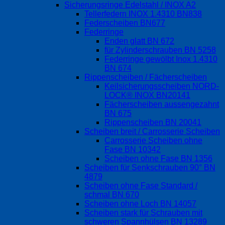
Sicherungsringe Edelstahl / INOX A2
Tellerfedern INOX 1.4310 BN838
Federscheiben BN677
Federringe
Enden glatt BN 672
für Zylinderschrauben BN 5258
Federringe gewölbt Inox 1.4310
BN 674
Rippenscheiben / Fächerscheiben
Keilsicherungsscheiben NORD-
LOCK® INOX BN20141
Fächerscheiben aussengezahnt
BN 675
Rippenscheiben BN 20041
Scheiben breit / Carrosserie Scheiben
Carrosserie Scheiben ohne
Fase BN 10342
Scheiben ohne Fase BN 1356
Scheiben für Senkschrauben 90° BN
4879
Scheiben ohne Fase Standard /
schmal BN 670
Scheiben ohne Loch BN 14057
Scheiben stark für Schrauben mit
schweren Spannhülsen BN 13289