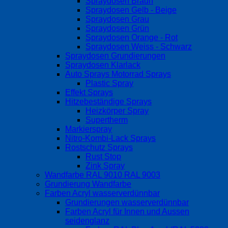
Spraydosen Braun
Spraydosen Gelb - Beige
Spraydosen Grau
Spraydosen Grün
Spraydosen Orange - Rot
Spraydosen Weiss - Schwarz
Spraydosen Grundierungen
Spraydosen Klarlack
Auto Sprays Motorrad Sprays
Plastic Spray
Effekt Sprays
Hitzebeständige Sprays
Heizkörper Spray
Supertherm
Markierspray
Nitro-Kombi-Lack Sprays
Rostschutz Sprays
Rust Stop
Zink Spray
Wandfarbe RAL 9010 RAL 9003
Grundierung Wandfarbe
Farben Acryl wasserverdünnbar
Grundierungen wasserverdünnbar
Farben Acryl für Innen und Aussen
seidenglanz