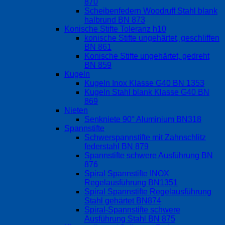
870
Scheibenfedern Woodruff Stahl blank
halbrund BN 873
Konische Stifte Toleranz h10
konische Stifte ungehärtet, geschliffen
BN 861
Konische Stifte ungehärtet, gedreht
BN 859
Kugeln
Kugeln Inox Klasse G40 BN 1353
Kugeln Stahl blank Klasse G40 BN
869
Nieten
Senkniete 90° Aluminium BN318
Spannstifte
Schwerspannstifte mit Zahnschlitz
federstahl BN 879
Spannstifte schwere Ausführung BN
876
Spiral Spannstifte INOX
Regelausführung BN1351
Spiral Spannstifte Regelausführung
Stahl gehärtet BN874
Spiral-Spannstifte schwere
Ausführung Stahl BN 875