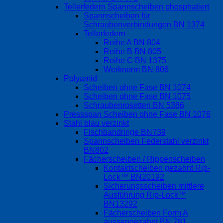
Tellerfedern Spannscheiben phosphatiert
Spannscheiben für
Schraubenverbindungen BN 1374
Tellerfedern
Reihe A BN 804
Reihe B BN 805
Reihe C BN 1375
Werknorm BN 806
Polyamid
Scheiben ohne Fase BN 1074
Scheiben ohne Fase BN 1075
Schraubenrosetten BN 5386
Pressspan Scheiben ohne Fase BN 1076
Stahl blau verzinkt
Fischbandringe BN739
Spannscheiben Federstahl verzinkt
BN802
Fächerscheiben / Rippenscheiben
Kontaktscheiben gezahnt Rip-
Lock™ BN20192
Sicherungsscheiben mittlere
Ausführung Rip-Lock™
BN13292
Fächerscheiben Form A
aussengezahnt BN 781