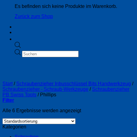
Es befinden sich keine Produkte im Warenkorb.
Zurück zum Shop
Products
search
Phillips
Start
/
Schraubenzieher Inbusschlüssel Bits Handwerkzeug
/
Schraubenzieher - Schraub-Werkzeuge
/
Schraubenzieher
PB Swiss Tools
/
Phillips
Filter
Alle 6 Ergebnisse werden angezeigt
Kategorien
Schrauben