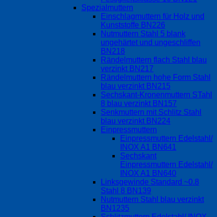
Spezialmuttern
Einschlagmuttern für Holz und
Kunststoffe BN226
Nutmuttern Stahl 5 blank
ungehärtet und ungeschliffen
BN218
Rändelmuttern flach Stahl blau
verzinkt BN217
Rändelmuttern hohe Form Stahl
blau verzinkt BN215
Sechskant-Kronenmuttern STahl
8 blau verzinkt BN157
Senkmuttern mit Schlitz Stahl
blau verzinkt BN224
Einpressmuttern
Einpressmuttern Edelstahl/
INOX A1 BN641
Sechskant
Einpressmuttern Edelstahl/
INOX A1 BN640
Linksgewinde Standard ~0.8
Stahl 8 BN139
Nutmuttern Stahl blau verzinkt
BN1235
Schlitzmuttern Edelstahl/ INOX