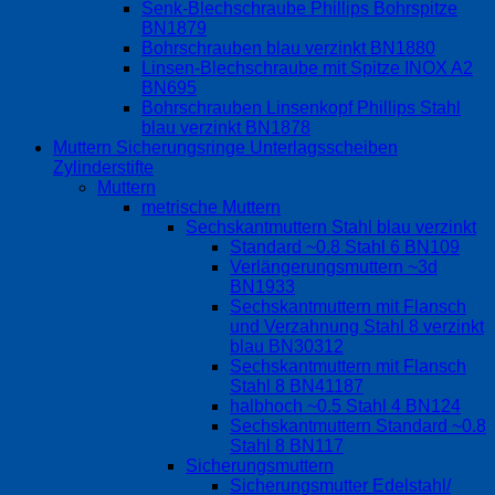
Senk-Blechschraube Phillips Bohrspitze
BN1879
Bohrschrauben blau verzinkt BN1880
Linsen-Blechschraube mit Spitze INOX A2
BN695
Bohrschrauben Linsenkopf Phillips Stahl
blau verzinkt BN1878
Muttern Sicherungsringe Unterlagsscheiben
Zylinderstifte
Muttern
metrische Muttern
Sechskantmuttern Stahl blau verzinkt
Standard ~0.8 Stahl 6 BN109
Verlängerungsmuttern ~3d
BN1933
Sechskantmuttern mit Flansch
und Verzahnung Stahl 8 verzinkt
blau BN30312
Sechskantmuttern mit Flansch
Stahl 8 BN41187
halbhoch ~0.5 Stahl 4 BN124
Sechskantmuttern Standard ~0.8
Stahl 8 BN117
Sicherungsmuttern
Sicherungsmutter Edelstahl/