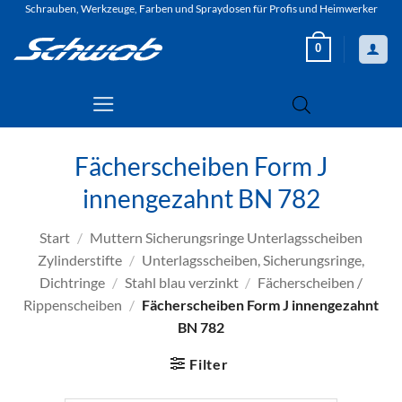
Zum
Schrauben, Werkzeuge, Farben und Spraydosen für Profis und Heimwerker
Inhalt
0
springen
Fächerscheiben Form J
innengezahnt BN 782
Start
/
Muttern Sicherungsringe Unterlagsscheiben
Zylinderstifte
/
Unterlagsscheiben, Sicherungsringe,
Dichtringe
/
Stahl blau verzinkt
/
Fächerscheiben /
Rippenscheiben
/
Fächerscheiben Form J innengezahnt
BN 782
Filter