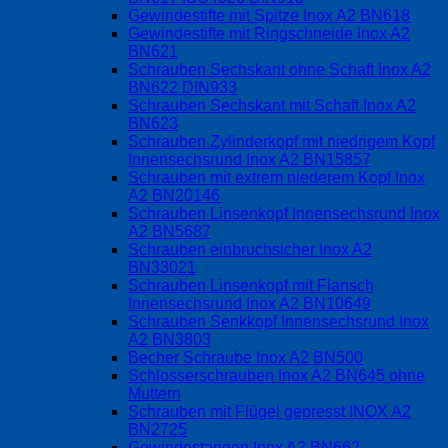
Gewindestifte mit Spitze Inox A2 BN618
Gewindestifte mit Ringschneide Inox A2
BN621
Schrauben Sechskant ohne Schaft Inox A2
BN622 DIN933
Schrauben Sechskant mit Schaft Inox A2
BN623
Schrauben Zylinderkopf mit niedrigem Kopf
Innensechsrund Inox A2 BN15857
Schrauben mit extrem niederem Kopf Inox
A2 BN20146
Schrauben Linsenkopf Innensechsrund Inox
A2 BN5687
Schrauben einbruchsicher Inox A2
BN33021
Schrauben Linsenkopf mit Flansch
Innensechsrund Inox A2 BN10649
Schrauben Senkkopf Innensechsrund Inox
A2 BN3803
Becher Schraube Inox A2 BN500
Schlosserschrauben Inox A2 BN645 ohne
Muttern
Schrauben mit Flügel gepresst INOX A2
BN2725
Gewindestangen Inox A2 BN662