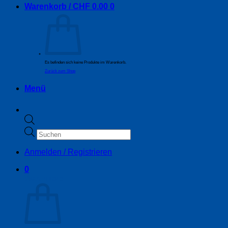
Warenkorb /
CHF
0.00
0
Es befinden sich keine Produkte im Warenkorb.
Zurück zum Shop
Menü
Products
search
Anmelden / Registrieren
0
Warenkorb