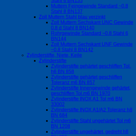
Stahl 6 BN135
Muttern Feingewinde Standard ~0.8
Stahl 8 BN137
Zoll Muttern Stahl blau verzinkt
Zoll Muttern Sechskant UNC Gewinde
0.8 d Stahl 8 BN140
Rohrgewinde Standard ~0.8 Stahl 6
BN144
Zoll Muttern Sechskant UNF Gewinde
~0.8 Stahl 8 BN142
Zylinderstifte, Niete, Keile
Zylinderstifte
Zylinderstifte gehärtet geschliffen Tol.
h6 BN 858
Zylinderstifte gehärtet geschliffen
Toleranz m6 BN 857
Zylinderstifte Innengewinde gehärtet,
geschliffen Tol.m6 BN 1970
Zylinderstifte INOX A1 Tol m6 BN
33002
Zylinderstifte INOX A1/A2 Toleranz h8
BN 684
Zylinderstifte Stahl ungehärtet Tol m6
BN 1208
Zylinderstifte ungehärtet, gedreht h8