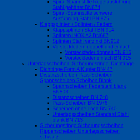
Spiral Spannstifte Regelausführung
Stahl gehärtet BN874
Spiral-Spannstifte schwere
Ausführung Stahl BN 875
Klappsplinten / Splinten / Federn
Klappsplinten Stahl BN 914
Splinten INOX A2 BN687
Splinten Stahl verzinkt BN912
Vorsteckfedern doppelt und einfach
Vorsteckfeder doppelt BN 916
Vorsteckfeder einfach BN 915
Unterlagsscheiben, Sicherungsringe, Dichtringe
Dichtringe Form A Kupfer BN447
Distanzscheiben Pass-Scheiben
Spannscheiben Scheiben Blank
Spannscheiben Federstahl blank
BN803
Distanzscheiben BN 748
Pass-Scheiben BN 1976
Scheiben ohne Loch BN 740
Unterlagsscheiben Standard Stahl
blank BN 713
Sicherungsringe Sicherungsscheiben
Rippenscheiben Unterlagsscheiben
schwarz