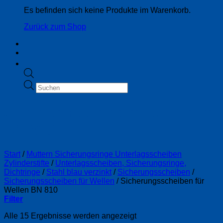
Es befinden sich keine Produkte im Warenkorb.
Zurück zum Shop
Products
search
Sicherungsscheiben für Wellen
BN 810
Start
/
Muttern Sicherungsringe Unterlagsscheiben
Zylinderstifte
/
Unterlagsscheiben, Sicherungsringe,
Dichtringe
/
Stahl blau verzinkt
/
Sicherungsscheiben
/
Sicherungsscheiben für Wellen
/
Sicherungsscheiben für
Wellen BN 810
Filter
Alle 15 Ergebnisse werden angezeigt