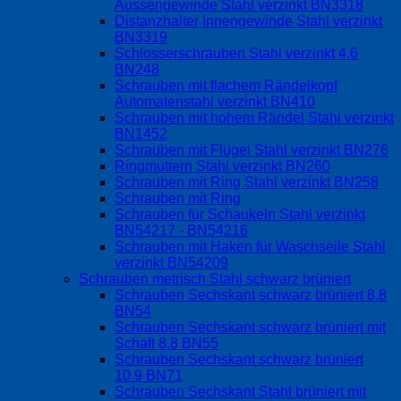
Aussengewinde Stahl verzinkt BN3318
Distanzhalter Innengewinde Stahl verzinkt
BN3319
Schlosserschrauben Stahl verzinkt 4.6
BN248
Schrauben mit flachem Rändelkopf
Automatenstahl verzinkt BN410
Schrauben mit hohem Rändel Stahl verzinkt
BN1452
Schrauben mit Flügel Stahl verzinkt BN276
Ringmuttern Stahl verzinkt BN260
Schrauben mit Ring Stahl verzinkt BN258
Schrauben mit Ring
Schrauben für Schaukeln Stahl verzinkt
BN54217 - BN54216
Schrauben mit Haken für Waschseile Stahl
verzinkt BN54209
Schrauben metrisch Stahl schwarz brüniert
Schrauben Sechskant schwarz brüniert 8.8
BN54
Schrauben Sechskant schwarz brüniert mit
Schaft 8.8 BN55
Schrauben Sechskant schwarz brüniert
10.9 BN71
Schrauben Sechskant Stahl brüniert mit