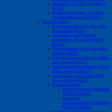
Standard ~0.8 Stahl vergütet 8
BN311
Muttern Sechskant ~0.8 Stahl
Festigkeitsklasse 10 BN121
Spezialmuttern
Einschlagmuttern für Holz und
Kunststoffe BN226
Nutmuttern Stahl 5 blank
ungehärtet und ungeschliffen
BN218
Rändelmuttern flach Stahl blau
verzinkt BN217
Rändelmuttern hohe Form Stahl
blau verzinkt BN215
Sechskant-Kronenmuttern STahl
8 blau verzinkt BN157
Senkmuttern mit Schlitz Stahl
blau verzinkt BN224
Einpressmuttern
Einpressmuttern Edelstahl/
INOX A1 BN641
Sechskant
Einpressmuttern Edelstahl/
INOX A1 BN640
Linksgewinde Standard ~0.8