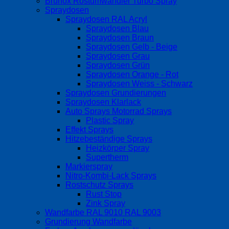
Brunox Rostumwandler Turbo Spray
Spraydosen
Spraydosen RAL Acryl
Spraydosen Blau
Spraydosen Braun
Spraydosen Gelb - Beige
Spraydosen Grau
Spraydosen Grün
Spraydosen Orange - Rot
Spraydosen Weiss - Schwarz
Spraydosen Grundierungen
Spraydosen Klarlack
Auto Sprays Motorrad Sprays
Plastic Spray
Effekt Sprays
Hitzebeständige Sprays
Heizkörper Spray
Supertherm
Markierspray
Nitro-Kombi-Lack Sprays
Rostschutz Sprays
Rust Stop
Zink Spray
Wandfarbe RAL 9010 RAL 9003
Grundierung Wandfarbe