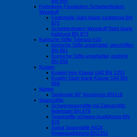
BN 855
Federkeile Passfedern Scheibenfedern
Woodruff
Federkeile Stahl blank rundstirnig BN
870
Scheibenfedern Woodruff Stahl blank
halbrund BN 873
Konische Stifte Toleranz h10
konische Stifte ungehärtet, geschliffen
BN 861
Konische Stifte ungehärtet, gedreht
BN 859
Kugeln
Kugeln Inox Klasse G40 BN 1353
Kugeln Stahl blank Klasse G40 BN
869
Nieten
Senkniete 90° Aluminium BN318
Spannstifte
Schwerspannstifte mit Zahnschlitz
federstahl BN 879
Spannstifte schwere Ausführung BN
876
Spiral Spannstifte INOX
Regelausführung BN1351