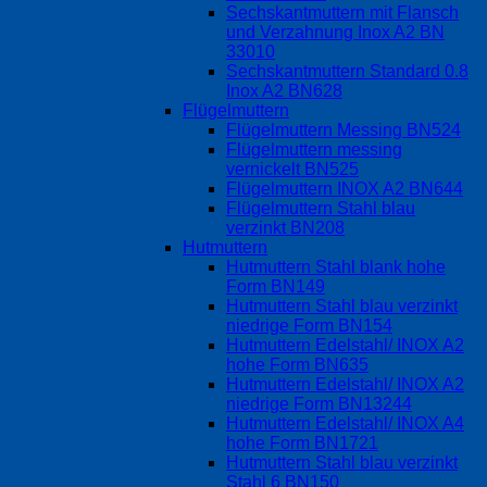
Sechskantmuttern mit Flansch
und Verzahnung Inox A2 BN
33010
Sechskantmuttern Standard 0.8
Inox A2 BN628
Flügelmuttern
Flügelmuttern Messing BN524
Flügelmuttern messing
vernickelt BN525
Flügelmuttern INOX A2 BN644
Flügelmuttern Stahl blau
verzinkt BN208
Hutmuttern
Hutmuttern Stahl blank hohe
Form BN149
Hutmuttern Stahl blau verzinkt
niedrige Form BN154
Hutmuttern Edelstahl/ INOX A2
hohe Form BN635
Hutmuttern Edelstahl/ INOX A2
niedrige Form BN13244
Hutmuttern Edelstahl/ INOX A4
hohe Form BN1721
Hutmuttern Stahl blau verzinkt
Stahl 6 BN150