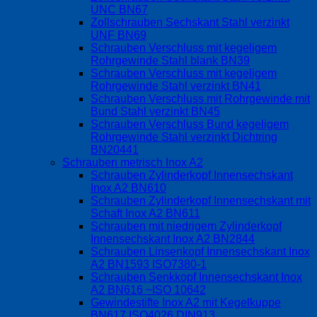
UNC BN67
Zollschrauben Sechskant Stahl verzinkt
UNF BN69
Schrauben Verschluss mit kegeligem
Rohrgewinde Stahl blank BN39
Schrauben Verschluss mit kegeligem
Rohrgewinde Stahl verzinkt BN41
Schrauben Verschluss mit Rohrgewinde mit
Bund Stahl verzinkt BN45
Schrauben Verschluss Bund kegeligem
Rohrgewinde Stahl verzinkt Dichtring
BN20441
Schrauben metrisch Inox A2
Schrauben Zylinderkopf Innensechskant
Inox A2 BN610
Schrauben Zylinderkopf Innensechskant mit
Schaft Inox A2 BN611
Schrauben mit niedrigem Zylinderkopf
Innensechskant Inox A2 BN2844
Schrauben Linsenkopf Innensechskant Inox
A2 BN1593 ISO7380-1
Schrauben Senkkopf Innensechskant Inox
A2 BN616 ~ISO 10642
Gewindestifte Inox A2 mit Kegelkuppe
BN617 ISO4026 DIN913