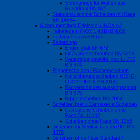
Sprengringe für Wellen aus
Runddraht BN 825
Standard / schmal Scheiben mit Fase
BN 14684
Sicherungsringe Edelstahl / INOX A2
Tellerfedern INOX 1.4310 BN838
Federscheiben BN677
Federringe
Enden glatt BN 672
für Zylinderschrauben BN 5258
Federringe gewölbt Inox 1.4310
BN 674
Rippenscheiben / Fächerscheiben
Keilsicherungsscheiben NORD-
LOCK® INOX BN20141
Fächerscheiben aussengezahnt
BN 675
Rippenscheiben BN 20041
Scheiben breit / Carrosserie Scheiben
Carrosserie Scheiben ohne
Fase BN 10342
Scheiben ohne Fase BN 1356
Scheiben für Senkschrauben 90° BN
4879
Scheiben ohne Fase Standard /