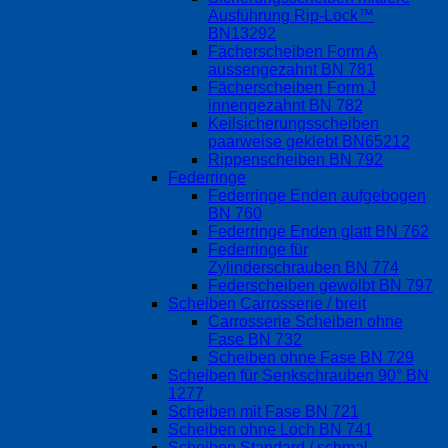
Ausführung Rip-Lock™
BN13292
Fächerscheiben Form A
aussengezahnt BN 781
Fächerscheiben Form J
innengezahnt BN 782
Keilsicherungsscheiben
paarweise geklebt BN65212
Rippenscheiben BN 792
Federringe
Federringe Enden aufgebogen
BN 760
Federringe Enden glatt BN 762
Federringe für
Zylinderschrauben BN 774
Federscheiben gewölbt BN 797
Scheiben Carrosserie / breit
Carrosserie Scheiben ohne
Fase BN 732
Scheiben ohne Fase BN 729
Scheiben für Senkschrauben 90° BN
1277
Scheiben mit Fase BN 721
Scheiben ohne Loch BN 741
Scheiben Standard / schmal