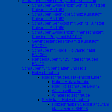
Schrauben metrisch Polyamid - Kunststoff
Schrauben Zylinderkopf Schlitz Kunstsoff
Polyamid BN1061
Schrauben Flachkopf Schlitz Kunststoff
Polyamid BN1062
Schrauben Senkkopf mit Schlitz Kunstoff
Polyamid BN1066
Schrauben Zylinderkopf Innensechskant
Kunstsoff Polyamid BN1057
Gewindestangen Polyamid Kunststoff
BN1072
Schraube mit Flügel Polyamid natur
BN1060
Rändelhauben für Zylinderschrauben
BN412
Schrauben für Spanplatten und Holz
Holzschrauben
Ringschrauben, Hakenschrauben
Haken Holzschraube
Ring Holzschraube BN972
Waschseilhaken
Winkel Holzschraube
Sechskant-Holzschrauben
Holzschrauben Sechskant Stahl
blau verzinkt BN968