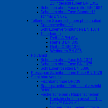
Zylinderschrauben BN 1352
Scheiben ohne Fase mittel BN 1684
Scheiben ohne Fase Standard /
schmal BN 671
Tellerfedern Spannscheiben phosphatiert
Spannscheiben für
Schraubenverbindungen BN 1374
Tellerfedern
Reihe A BN 804
Reihe B BN 805
Reihe C BN 1375
Werknorm BN 806
Polyamid
Scheiben ohne Fase BN 1074
Scheiben ohne Fase BN 1075
Schraubenrosetten BN 5386
Pressspan Scheiben ohne Fase BN 1076
Stahl blau verzinkt
Fischbandringe BN739
Spannscheiben Federstahl verzinkt
BN802
Fächerscheiben / Rippenscheiben
Kontaktscheiben gezahnt Rip-
Lock™ BN20192
Sicherungsscheiben mittlere