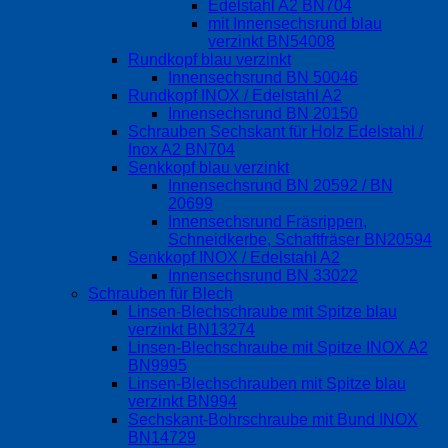
Edelstahl A2 BN704
mit Innensechsrund blau
verzinkt BN54008
Rundkopf blau verzinkt
Innensechsrund BN 50046
Rundkopf INOX / Edelstahl A2
Innensechsrund BN 20150
Schrauben Sechskant für Holz Edelstahl /
Inox A2 BN704
Senkkopf blau verzinkt
Innensechsrund BN 20592 / BN
20699
Innensechsrund Fräsrippen,
Schneidkerbe, Schaftfräser BN20594
Senkkopf INOX / Edelstahl A2
Innensechsrund BN 33022
Schrauben für Blech
Linsen-Blechschraube mit Spitze blau
verzinkt BN13274
Linsen-Blechschraube mit Spitze INOX A2
BN9995
Linsen-Blechschrauben mit Spitze blau
verzinkt BN994
Sechskant-Bohrschraube mit Bund INOX
BN14729