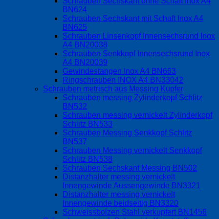
Schrauben Sechskant ohne Schaft Inox A4
BN624
Schrauben Sechskant mit Schaft Inox A4
BN625
Schrauben Linsenkopf Innensechsrund Inox
A4 BN20038
Schrauben Senkkopf Innensechsrund Inox
A4 BN20039
Gewindestangen Inox A4 BN663
Ringschrauben INOX A4 BN33042
Schrauben metrisch aus Messing Kupfer
Schrauben messing Zylinderkopf Schlitz
BN532
Schrauben messing vernickelt Zylinderkopf
Schlitz BN533
Schrauben Messing Senkkopf Schlitz
BN537
Schrauben Messing vernickelt Senkkopf
Schlitz BN538
Schrauben Sechskant Messing BN502
Distanzhalter messing vernickelt
Innengewinde Aussengewinde BN3321
Distanzhalter messing vernickelt
Innengewinde beidseitig BN3320
Schweissbolzen Stahl verkupfert BN1456