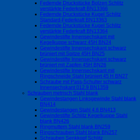
Federnde Druckstücke Bolzen Schlitz
verstärkte Federkraft BN13366
Federnde Druckstücke Kugel Schlitz
Standard-Federkraft BN13363
Federnde Druckstücke Kugel Schlitz
verstärkte Federkraft BN13364
Gewindestifte Innensechskant mit
Kegelkuppe schwarz 45H BN24
Gewindestifte Innensechskant schwarz
brüniert mit Spitze 45H BN25
Gewindestifte Innensechskant schwarz
brüniert mit Zapfen 45H BN26
Gewindestifte Innensechskant mit
Ringschneide Stahl brüniert 45 H BN27
Schraube mit Pass-Schulter schwarz
Innensechskant 012.9 BN1359
Schrauben metrisch Stahl blank
Gewindestangen Linksgewinde Stahl blank
BN414
Gewindestangen Stahl 4.6 BN413
Gewindestifte Schlitz Kegelkuppe Stahl
blank BN426
Ringmuttern Stahl blank BN259
Ringschrauben Stahl blank BN257
Schrauben Senkkopf Schlitz