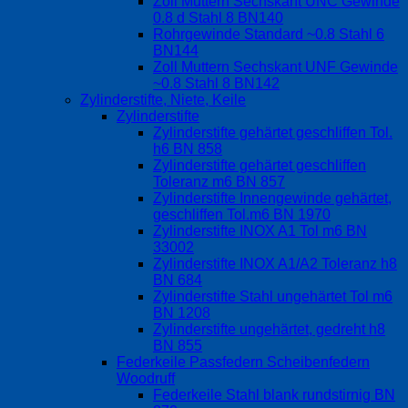
Zoll Muttern Sechskant UNC Gewinde
0.8 d Stahl 8 BN140
Rohrgewinde Standard ~0.8 Stahl 6
BN144
Zoll Muttern Sechskant UNF Gewinde
~0.8 Stahl 8 BN142
Zylinderstifte, Niete, Keile
Zylinderstifte
Zylinderstifte gehärtet geschliffen Tol.
h6 BN 858
Zylinderstifte gehärtet geschliffen
Toleranz m6 BN 857
Zylinderstifte Innengewinde gehärtet,
geschliffen Tol.m6 BN 1970
Zylinderstifte INOX A1 Tol m6 BN
33002
Zylinderstifte INOX A1/A2 Toleranz h8
BN 684
Zylinderstifte Stahl ungehärtet Tol m6
BN 1208
Zylinderstifte ungehärtet, gedreht h8
BN 855
Federkeile Passfedern Scheibenfedern
Woodruff
Federkeile Stahl blank rundstirnig BN