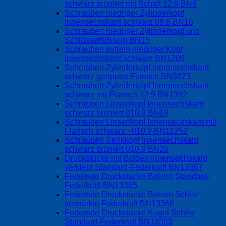
schwarz brüniert mit Schaft 12.9 BN8
Schrauben niedriger Zylinderkopf
Innensechskant schwarz 08.8 BN16
Schrauben niedriger Zylinderkopf und
Schlüsselführung BN15
Schrauben extrem niedriger Kopf
Innensechskant schwarz BN1206
Schrauben Zylinderkopf innensechskant
schwarz gerippter Flansch BN3873
Schrauben Zylinderkopf Innensechskant
schwarz mit Flansch 12.9 BN1392
Schrauben Linsenkopf Innensechskant
schwarz brüniert 010.9 BN19
Schrauben Linsenkopf Innensechskant mit
Flansch schwarz ~010.9 BN11252
Schrauben Senkkopf Innensechskant
schwarz brüniert 010.9 BN20
Druckstücke mit Bolzen Innensechskant
verklebt Standard-Federkraft BN13367
Federnde Druckstücke Bolzen Standard-
Federkraft BN13365
Federnde Druckstücke Bolzen Schlitz
verstärkte Federkraft BN13366
Federnde Druckstücke Kugel Schlitz
Standard-Federkraft BN13363