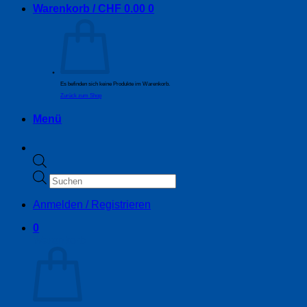
Warenkorb /
CHF
0.00
0
Es befinden sich keine Produkte im Warenkorb.
Zurück zum Shop
Menü
Products
search
Anmelden / Registrieren
0
Warenkorb