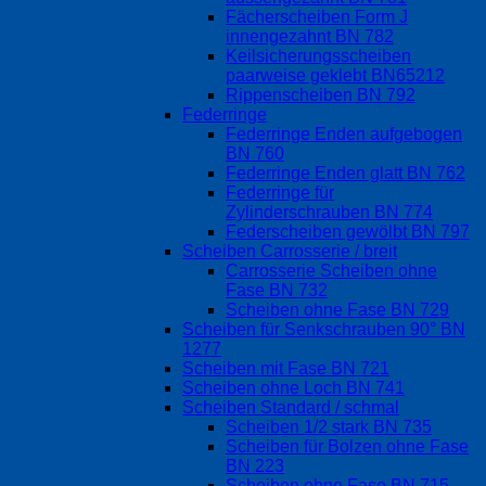
Fächerscheiben Form J
innengezahnt BN 782
Keilsicherungsscheiben
paarweise geklebt BN65212
Rippenscheiben BN 792
Federringe
Federringe Enden aufgebogen
BN 760
Federringe Enden glatt BN 762
Federringe für
Zylinderschrauben BN 774
Federscheiben gewölbt BN 797
Scheiben Carrosserie / breit
Carrosserie Scheiben ohne
Fase BN 732
Scheiben ohne Fase BN 729
Scheiben für Senkschrauben 90° BN
1277
Scheiben mit Fase BN 721
Scheiben ohne Loch BN 741
Scheiben Standard / schmal
Scheiben 1/2 stark BN 735
Scheiben für Bolzen ohne Fase
BN 223
Scheiben ohne Fase BN 715