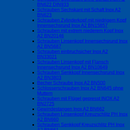
BN622 DIN933
Schrauben Sechskant mit Schaft Inox A2
BN623
Schrauben Zylinderkopf mit niedrigem Kopf
Innensechsrund Inox A2 BN15857
Schrauben mit extrem niederem Kopf Inox
A2 BN20146
Schrauben Linsenkopf Innensechsrund Inox
A2 BN5687
Schrauben einbruchsicher Inox A2
BN33021
Schrauben Linsenkopf mit Flansch
Innensechsrund Inox A2 BN10649
Schrauben Senkkopf Innensechsrund Inox
A2 BN3803
Becher Schraube Inox A2 BN500
Schlosserschrauben Inox A2 BN645 ohne
Muttern
Schrauben mit Flügel gepresst INOX A2
BN2725
Gewindestangen Inox A2 BN662
Schrauben Linsenkopf Kreuzschlitz PH Inox
A2 BN660
Schrauben Senkkopf Kreuzschlitz PH Inox
A2 BN661