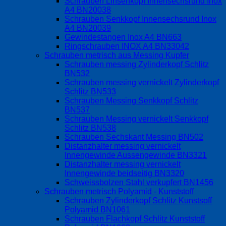
Schrauben Linsenkopf Innensechsrund Inox
A4 BN20038
Schrauben Senkkopf Innensechsrund Inox
A4 BN20039
Gewindestangen Inox A4 BN663
Ringschrauben INOX A4 BN33042
Schrauben metrisch aus Messing Kupfer
Schrauben messing Zylinderkopf Schlitz
BN532
Schrauben messing vernickelt Zylinderkopf
Schlitz BN533
Schrauben Messing Senkkopf Schlitz
BN537
Schrauben Messing vernickelt Senkkopf
Schlitz BN538
Schrauben Sechskant Messing BN502
Distanzhalter messing vernickelt
Innengewinde Aussengewinde BN3321
Distanzhalter messing vernickelt
Innengewinde beidseitig BN3320
Schweissbolzen Stahl verkupfert BN1456
Schrauben metrisch Polyamid - Kunststoff
Schrauben Zylinderkopf Schlitz Kunstsoff
Polyamid BN1061
Schrauben Flachkopf Schlitz Kunststoff