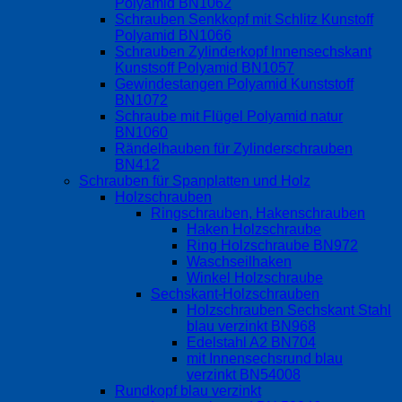
Polyamid BN1062
Schrauben Senkkopf mit Schlitz Kunstoff
Polyamid BN1066
Schrauben Zylinderkopf Innensechskant
Kunstsoff Polyamid BN1057
Gewindestangen Polyamid Kunststoff
BN1072
Schraube mit Flügel Polyamid natur
BN1060
Rändelhauben für Zylinderschrauben
BN412
Schrauben für Spanplatten und Holz
Holzschrauben
Ringschrauben, Hakenschrauben
Haken Holzschraube
Ring Holzschraube BN972
Waschseilhaken
Winkel Holzschraube
Sechskant-Holzschrauben
Holzschrauben Sechskant Stahl
blau verzinkt BN968
Edelstahl A2 BN704
mit Innensechsrund blau
verzinkt BN54008
Rundkopf blau verzinkt