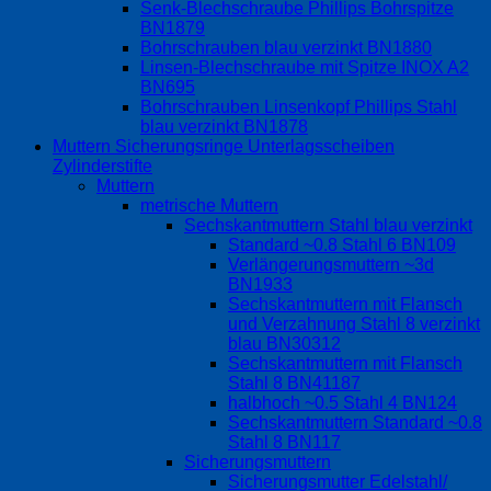
Senk-Blechschraube Phillips Bohrspitze
BN1879
Bohrschrauben blau verzinkt BN1880
Linsen-Blechschraube mit Spitze INOX A2
BN695
Bohrschrauben Linsenkopf Phillips Stahl
blau verzinkt BN1878
Muttern Sicherungsringe Unterlagsscheiben
Zylinderstifte
Muttern
metrische Muttern
Sechskantmuttern Stahl blau verzinkt
Standard ~0.8 Stahl 6 BN109
Verlängerungsmuttern ~3d
BN1933
Sechskantmuttern mit Flansch
und Verzahnung Stahl 8 verzinkt
blau BN30312
Sechskantmuttern mit Flansch
Stahl 8 BN41187
halbhoch ~0.5 Stahl 4 BN124
Sechskantmuttern Standard ~0.8
Stahl 8 BN117
Sicherungsmuttern
Sicherungsmutter Edelstahl/