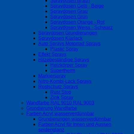
Spraydosen Braun
Spraydosen Gelb - Beige
Spraydosen Grau
Spraydosen Grün
Spraydosen Orange - Rot
Spraydosen Weiss - Schwarz
Spraydosen Grundierungen
Spraydosen Klarlack
Auto Sprays Motorrad Sprays
Plastic Spray
Effekt Sprays
Hitzebeständige Sprays
Heizkörper Spray
Supertherm
Markierspray
Nitro-Kombi-Lack Sprays
Rostschutz Sprays
Rust Stop
Zink Spray
Wandfarbe RAL 9010 RAL 9003
Grundierung Wandfarbe
Farben Acryl wasserverdünnbar
Grundierungen wasserverdünnbar
Farben Acryl für Innen und Aussen
seidenglanz