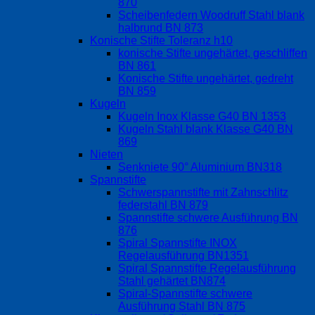
870
Scheibenfedern Woodruff Stahl blank
halbrund BN 873
Konische Stifte Toleranz h10
konische Stifte ungehärtet, geschliffen
BN 861
Konische Stifte ungehärtet, gedreht
BN 859
Kugeln
Kugeln Inox Klasse G40 BN 1353
Kugeln Stahl blank Klasse G40 BN
869
Nieten
Senkniete 90° Aluminium BN318
Spannstifte
Schwerspannstifte mit Zahnschlitz
federstahl BN 879
Spannstifte schwere Ausführung BN
876
Spiral Spannstifte INOX
Regelausführung BN1351
Spiral Spannstifte Regelausführung
Stahl gehärtet BN874
Spiral-Spannstifte schwere
Ausführung Stahl BN 875