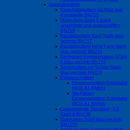
Spezialmuttern
Einschlagmuttern für Holz und
Kunststoffe BN226
Nutmuttern Stahl 5 blank
ungehärtet und ungeschliffen
BN218
Rändelmuttern flach Stahl blau
verzinkt BN217
Rändelmuttern hohe Form Stahl
blau verzinkt BN215
Sechskant-Kronenmuttern STahl
8 blau verzinkt BN157
Senkmuttern mit Schlitz Stahl
blau verzinkt BN224
Einpressmuttern
Einpressmuttern Edelstahl/
INOX A1 BN641
Sechskant
Einpressmuttern Edelstahl/
INOX A1 BN640
Linksgewinde Standard ~0.8
Stahl 8 BN139
Nutmuttern Stahl blau verzinkt
BN1235
Schlitzmuttern Edelstahl/ INOX