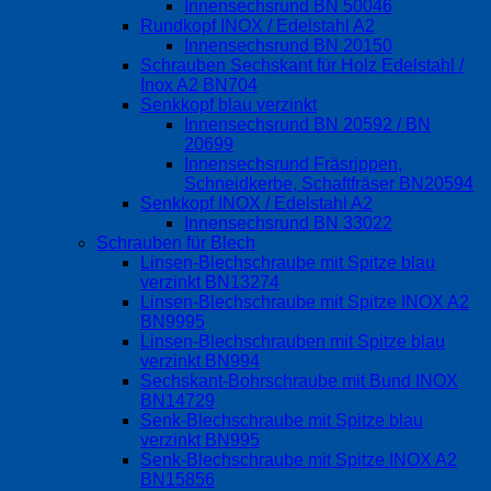
Innensechsrund BN 50046
Rundkopf INOX / Edelstahl A2
Innensechsrund BN 20150
Schrauben Sechskant für Holz Edelstahl /
Inox A2 BN704
Senkkopf blau verzinkt
Innensechsrund BN 20592 / BN
20699
Innensechsrund Fräsrippen,
Schneidkerbe, Schaftfräser BN20594
Senkkopf INOX / Edelstahl A2
Innensechsrund BN 33022
Schrauben für Blech
Linsen-Blechschraube mit Spitze blau
verzinkt BN13274
Linsen-Blechschraube mit Spitze INOX A2
BN9995
Linsen-Blechschrauben mit Spitze blau
verzinkt BN994
Sechskant-Bohrschraube mit Bund INOX
BN14729
Senk-Blechschraube mit Spitze blau
verzinkt BN995
Senk-Blechschraube mit Spitze INOX A2
BN15856