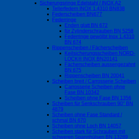
Sicherungsringe Edelstahl / INOX A2
Tellerfedern INOX 1.4310 BN838
Federscheiben BN677
Federringe
Enden glatt BN 672
für Zylinderschrauben BN 5258
Federringe gewölbt Inox 1.4310
BN 674
Rippenscheiben / Fächerscheiben
Keilsicherungsscheiben NORD-
LOCK® INOX BN20141
Fächerscheiben aussengezahnt
BN 675
Rippenscheiben BN 20041
Scheiben breit / Carrosserie Scheiben
Carrosserie Scheiben ohne
Fase BN 10342
Scheiben ohne Fase BN 1356
Scheiben für Senkschrauben 90° BN
4879
Scheiben ohne Fase Standard /
schmal BN 670
Scheiben ohne Loch BN 14057
Scheiben stark für Schrauben mit
schweren Spannhülsen BN 13289