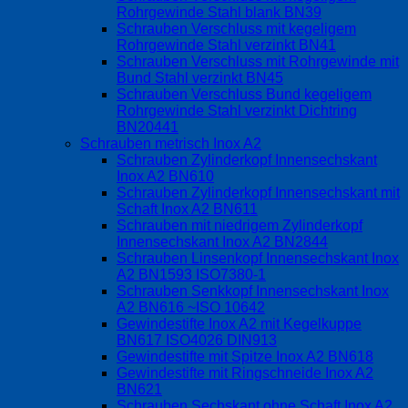
Rohrgewinde Stahl blank BN39
Schrauben Verschluss mit kegeligem
Rohrgewinde Stahl verzinkt BN41
Schrauben Verschluss mit Rohrgewinde mit
Bund Stahl verzinkt BN45
Schrauben Verschluss Bund kegeligem
Rohrgewinde Stahl verzinkt Dichtring
BN20441
Schrauben metrisch Inox A2
Schrauben Zylinderkopf Innensechskant
Inox A2 BN610
Schrauben Zylinderkopf Innensechskant mit
Schaft Inox A2 BN611
Schrauben mit niedrigem Zylinderkopf
Innensechskant Inox A2 BN2844
Schrauben Linsenkopf Innensechskant Inox
A2 BN1593 ISO7380-1
Schrauben Senkkopf Innensechskant Inox
A2 BN616 ~ISO 10642
Gewindestifte Inox A2 mit Kegelkuppe
BN617 ISO4026 DIN913
Gewindestifte mit Spitze Inox A2 BN618
Gewindestifte mit Ringschneide Inox A2
BN621
Schrauben Sechskant ohne Schaft Inox A2