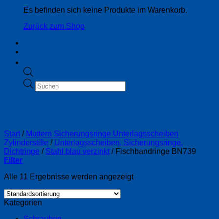
Es befinden sich keine Produkte im Warenkorb.
Zurück zum Shop
Products
search
Fischbandringe BN739
Start
/
Muttern Sicherungsringe Unterlagsscheiben
Zylinderstifte
/
Unterlagsscheiben, Sicherungsringe,
Dichtringe
/
Stahl blau verzinkt
/
Fischbandringe BN739
Filter
Alle 11 Ergebnisse werden angezeigt
Kategorien
Schrauben