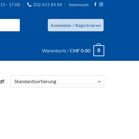
:15 - 17:00
032 653 84 84
Impressum
Anmelden / Registrieren
Warenkorb /
CHF
0.00
0
igt