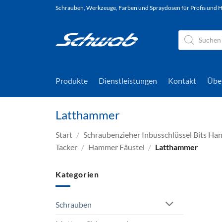
Zum
Schrauben, Werkzeuge, Farben und Spraydosen für Profis und
Inhalt
springen
Products
search
Produkte
Dienstleistungen
Kontakt
Übe
Latthammer
Start
/
Schraubenzieher Inbusschlüssel Bits H
Tacker
/
Hammer Fäustel
/
Latthammer
Kategorien
Schrauben