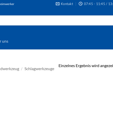
Kontakt
07:45 - 11:45 / 13
 Heimwerker
r uns
Einzelnes Ergebnis wird angeze
andwerkzeug
/
Schlagwerkzeuge