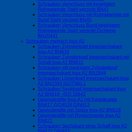
Schrauben Verschluss mit kegeligem
Rohrgewinde Stahl verzinkt BN41
Schrauben Verschluss mit Rohrgewinde mit
Bund Stahl verzinkt BN45
Schrauben Verschluss Bund kegeligem
Rohrgewinde Stahl verzinkt Dichtring
BN20441
Schrauben metrisch Inox A2
Schrauben Zylinderkopf Innensechskant
Inox A2 BN610
Schrauben Zylinderkopf Innensechskant mit
Schaft Inox A2 BN611
Schrauben mit niedrigem Zylinderkopf
Innensechskant Inox A2 BN2844
Schrauben Linsenkopf Innensechskant Inox
A2 BN1593 ISO7380-1
Schrauben Senkkopf Innensechskant Inox
A2 BN616 ~ISO 10642
Gewindestifte Inox A2 mit Kegelkuppe
BN617 ISO4026 DIN913
Gewindestifte mit Spitze Inox A2 BN618
Gewindestifte mit Ringschneide Inox A2
BN621
Schrauben Sechskant ohne Schaft Inox A2
BN622 DIN933