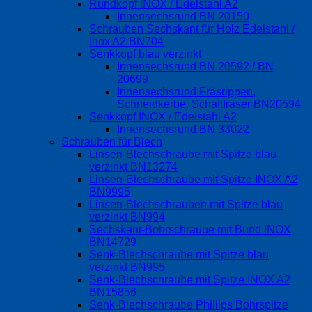
Rundkopf INOX / Edelstahl A2
Innensechsrund BN 20150
Schrauben Sechskant für Holz Edelstahl /
Inox A2 BN704
Senkkopf blau verzinkt
Innensechsrund BN 20592 / BN
20699
Innensechsrund Fräsrippen,
Schneidkerbe, Schaftfräser BN20594
Senkkopf INOX / Edelstahl A2
Innensechsrund BN 33022
Schrauben für Blech
Linsen-Blechschraube mit Spitze blau
verzinkt BN13274
Linsen-Blechschraube mit Spitze INOX A2
BN9995
Linsen-Blechschrauben mit Spitze blau
verzinkt BN994
Sechskant-Bohrschraube mit Bund INOX
BN14729
Senk-Blechschraube mit Spitze blau
verzinkt BN995
Senk-Blechschraube mit Spitze INOX A2
BN15856
Senk-Blechschraube Phillips Bohrspitze