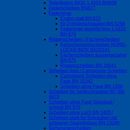
Tellerfedern INOX 1.4310 BN838
Federscheiben BN677
Federringe
Enden glatt BN 672
für Zylinderschrauben BN 5258
Federringe gewölbt Inox 1.4310
BN 674
Rippenscheiben / Fächerscheiben
Keilsicherungsscheiben NORD-
LOCK® INOX BN20141
Fächerscheiben aussengezahnt
BN 675
Rippenscheiben BN 20041
Scheiben breit / Carrosserie Scheiben
Carrosserie Scheiben ohne
Fase BN 10342
Scheiben ohne Fase BN 1356
Scheiben für Senkschrauben 90° BN
4879
Scheiben ohne Fase Standard /
schmal BN 670
Scheiben ohne Loch BN 14057
Scheiben stark für Schrauben mit
schweren Spannhülsen BN 13289
Sicherungsscheiben