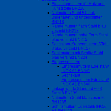
Einschlagmuttern für Holz und
Kunststoffe BN226
Nutmuttern Stahl 5 blank
ungehärtet und ungeschliffen
BN218
Rändelmuttern flach Stahl blau
verzinkt BN217
Rändelmuttern hohe Form Stahl
blau verzinkt BN215
Sechskant-Kronenmuttern STahl
8 blau verzinkt BN157
Senkmuttern mit Schlitz Stahl
blau verzinkt BN224
Einpressmuttern
Einpressmuttern Edelstahl/
INOX A1 BN641
Sechskant
Einpressmuttern Edelstahl/
INOX A1 BN640
Linksgewinde Standard ~0.8
Stahl 8 BN139
Nutmuttern Stahl blau verzinkt
BN1235
Schlitzmuttern Edelstahl/ INOX
A1 BN1413