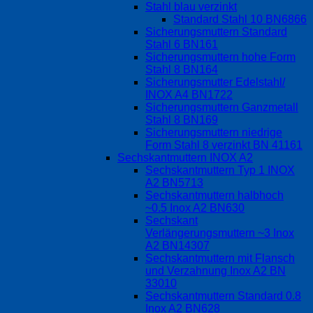
Stahl blau verzinkt
Standard Stahl 10 BN6866
Sicherungsmuttern Standard
Stahl 6 BN161
Sicherungsmuttern hohe Form
Stahl 8 BN164
Sicherungsmutter Edelstahl/
INOX A4 BN1722
Sicherungsmuttern Ganzmetall
Stahl 8 BN169
Sicherungsmuttern niedrige
Form Stahl 8 verzinkt BN 41161
Sechskantmuttern INOX A2
Sechskantmuttern Typ 1 INOX
A2 BN5713
Sechskantmuttern halbhoch
~0.5 Inox A2 BN630
Sechskant
Verlängerungsmuttern ~3 Inox
A2 BN14307
Sechskantmuttern mit Flansch
und Verzahnung Inox A2 BN
33010
Sechskantmuttern Standard 0.8
Inox A2 BN628