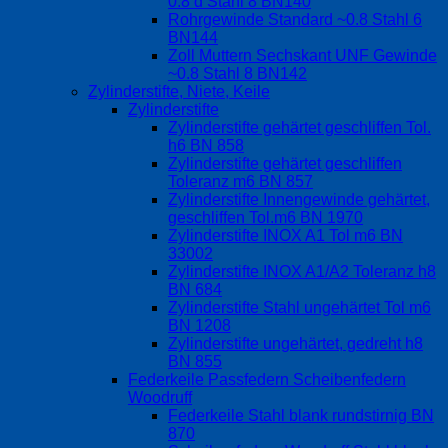
0.8 d Stahl 8 BN140
Rohrgewinde Standard ~0.8 Stahl 6
BN144
Zoll Muttern Sechskant UNF Gewinde
~0.8 Stahl 8 BN142
Zylinderstifte, Niete, Keile
Zylinderstifte
Zylinderstifte gehärtet geschliffen Tol.
h6 BN 858
Zylinderstifte gehärtet geschliffen
Toleranz m6 BN 857
Zylinderstifte Innengewinde gehärtet,
geschliffen Tol.m6 BN 1970
Zylinderstifte INOX A1 Tol m6 BN
33002
Zylinderstifte INOX A1/A2 Toleranz h8
BN 684
Zylinderstifte Stahl ungehärtet Tol m6
BN 1208
Zylinderstifte ungehärtet, gedreht h8
BN 855
Federkeile Passfedern Scheibenfedern
Woodruff
Federkeile Stahl blank rundstirnig BN
870