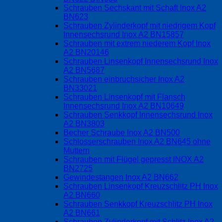
Schrauben Sechskant mit Schaft Inox A2
BN623
Schrauben Zylinderkopf mit niedrigem Kopf
Innensechsrund Inox A2 BN15857
Schrauben mit extrem niederem Kopf Inox
A2 BN20146
Schrauben Linsenkopf Innensechsrund Inox
A2 BN5687
Schrauben einbruchsicher Inox A2
BN33021
Schrauben Linsenkopf mit Flansch
Innensechsrund Inox A2 BN10649
Schrauben Senkkopf Innensechsrund Inox
A2 BN3803
Becher Schraube Inox A2 BN500
Schlosserschrauben Inox A2 BN645 ohne
Muttern
Schrauben mit Flügel gepresst INOX A2
BN2725
Gewindestangen Inox A2 BN662
Schrauben Linsenkopf Kreuzschlitz PH Inox
A2 BN660
Schrauben Senkkopf Kreuzschlitz PH Inox
A2 BN661
Schrauben Zylinderkopf mit Schlitz Inox A2