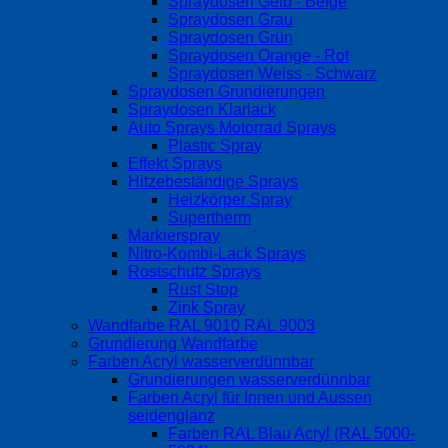
Spraydosen Gelb - Beige
Spraydosen Grau
Spraydosen Grün
Spraydosen Orange - Rot
Spraydosen Weiss - Schwarz
Spraydosen Grundierungen
Spraydosen Klarlack
Auto Sprays Motorrad Sprays
Plastic Spray
Effekt Sprays
Hitzebeständige Sprays
Heizkörper Spray
Supertherm
Markierspray
Nitro-Kombi-Lack Sprays
Rostschutz Sprays
Rust Stop
Zink Spray
Wandfarbe RAL 9010 RAL 9003
Grundierung Wandfarbe
Farben Acryl wasserverdünnbar
Grundierungen wasserverdünnbar
Farben Acryl für Innen und Aussen
seidenglanz
Farben RAL Blau Acryl (RAL 5000-