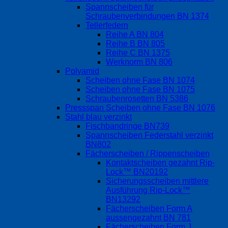
Spannscheiben für
Schraubenverbindungen BN 1374
Tellerfedern
Reihe A BN 804
Reihe B BN 805
Reihe C BN 1375
Werknorm BN 806
Polyamid
Scheiben ohne Fase BN 1074
Scheiben ohne Fase BN 1075
Schraubenrosetten BN 5386
Pressspan Scheiben ohne Fase BN 1076
Stahl blau verzinkt
Fischbandringe BN739
Spannscheiben Federstahl verzinkt
BN802
Fächerscheiben / Rippenscheiben
Kontaktscheiben gezahnt Rip-
Lock™ BN20192
Sicherungsscheiben mittlere
Ausführung Rip-Lock™
BN13292
Fächerscheiben Form A
aussengezahnt BN 781
Fächerscheiben Form J