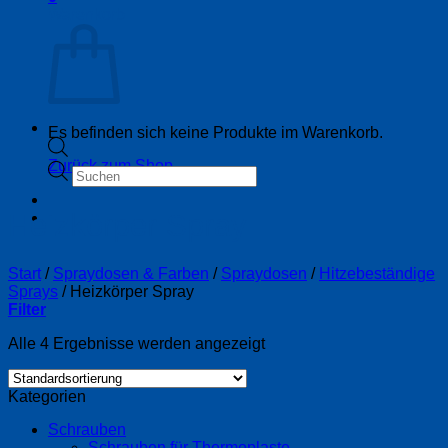
Warenkorb
Es befinden sich keine Produkte im Warenkorb.
Zurück zum Shop
Products
search
Heizkörper Spray
Start
/
Spraydosen & Farben
/
Spraydosen
/
Hitzebeständige
Sprays
/
Heizkörper Spray
Filter
Alle 4 Ergebnisse werden angezeigt
Kategorien
Schrauben
Schrauben für Thermoplaste