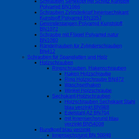
Schrauben Senkkopf mit Schlitz Kunstoff
Polyamid BN1066
Schrauben Zylinderkopf Innensechskant
Kunstsoff Polyamid BN1057
Gewindestangen Polyamid Kunststoff
BN1072
Schraube mit Flügel Polyamid natur
BN1060
Rändelhauben für Zylinderschrauben
BN412
Schrauben für Spanplatten und Holz
Holzschrauben
Ringschrauben, Hakenschrauben
Haken Holzschraube
Ring Holzschraube BN972
Waschseilhaken
Winkel Holzschraube
Sechskant-Holzschrauben
Holzschrauben Sechskant Stahl
blau verzinkt BN968
Edelstahl A2 BN704
mit Innensechsrund blau
verzinkt BN54008
Rundkopf blau verzinkt
Innensechsrund BN 50046