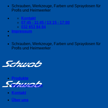
Zum
Schrauben, Werkzeuge, Farben und Spraydosen für
Inhalt
Profis und Heimwerker
springen
Kontakt
07:45 - 11:45 / 13:15 - 17:00
032 653 84 84
Impressum
Schrauben, Werkzeuge, Farben und Spraydosen für
Profis und Heimwerker
Produkte
Dienstleistungen
Kontakt
Über uns