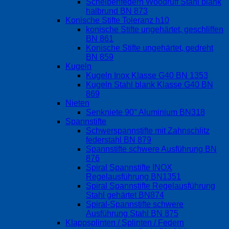
Scheibenfedern Woodruff Stahl blank
halbrund BN 873
Konische Stifte Toleranz h10
konische Stifte ungehärtet, geschliffen
BN 861
Konische Stifte ungehärtet, gedreht
BN 859
Kugeln
Kugeln Inox Klasse G40 BN 1353
Kugeln Stahl blank Klasse G40 BN
869
Nieten
Senkniete 90° Aluminium BN318
Spannstifte
Schwerspannstifte mit Zahnschlitz
federstahl BN 879
Spannstifte schwere Ausführung BN
876
Spiral Spannstifte INOX
Regelausführung BN1351
Spiral Spannstifte Regelausführung
Stahl gehärtet BN874
Spiral-Spannstifte schwere
Ausführung Stahl BN 875
Klappsplinten / Splinten / Federn