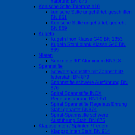
halbrund BN 873
Konische Stifte Toleranz h10
konische Stifte ungehärtet, geschliffen
BN 861
Konische Stifte ungehärtet, gedreht
BN 859
Kugeln
Kugeln Inox Klasse G40 BN 1353
Kugeln Stahl blank Klasse G40 BN
869
Nieten
Senkniete 90° Aluminium BN318
Spannstifte
Schwerspannstifte mit Zahnschlitz
federstahl BN 879
Spannstifte schwere Ausführung BN
876
Spiral Spannstifte INOX
Regelausführung BN1351
Spiral Spannstifte Regelausführung
Stahl gehärtet BN874
Spiral-Spannstifte schwere
Ausführung Stahl BN 875
Klappsplinten / Splinten / Federn
Klappsplinten Stahl BN 914