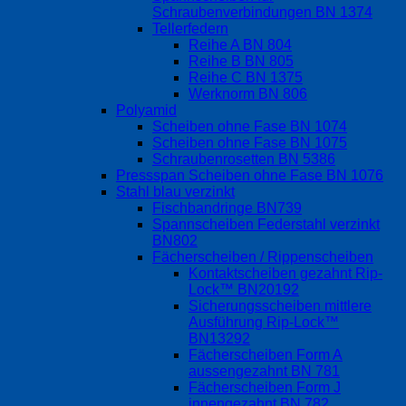
Schraubenverbindungen BN 1374
Tellerfedern
Reihe A BN 804
Reihe B BN 805
Reihe C BN 1375
Werknorm BN 806
Polyamid
Scheiben ohne Fase BN 1074
Scheiben ohne Fase BN 1075
Schraubenrosetten BN 5386
Pressspan Scheiben ohne Fase BN 1076
Stahl blau verzinkt
Fischbandringe BN739
Spannscheiben Federstahl verzinkt
BN802
Fächerscheiben / Rippenscheiben
Kontaktscheiben gezahnt Rip-
Lock™ BN20192
Sicherungsscheiben mittlere
Ausführung Rip-Lock™
BN13292
Fächerscheiben Form A
aussengezahnt BN 781
Fächerscheiben Form J
innengezahnt BN 782