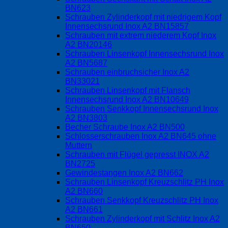
BN623
Schrauben Zylinderkopf mit niedrigem Kopf
Innensechsrund Inox A2 BN15857
Schrauben mit extrem niederem Kopf Inox
A2 BN20146
Schrauben Linsenkopf Innensechsrund Inox
A2 BN5687
Schrauben einbruchsicher Inox A2
BN33021
Schrauben Linsenkopf mit Flansch
Innensechsrund Inox A2 BN10649
Schrauben Senkkopf Innensechsrund Inox
A2 BN3803
Becher Schraube Inox A2 BN500
Schlosserschrauben Inox A2 BN645 ohne
Muttern
Schrauben mit Flügel gepresst INOX A2
BN2725
Gewindestangen Inox A2 BN662
Schrauben Linsenkopf Kreuzschlitz PH Inox
A2 BN660
Schrauben Senkkopf Kreuzschlitz PH Inox
A2 BN661
Schrauben Zylinderkopf mit Schlitz Inox A2
BN650