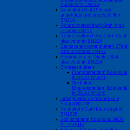
Kunststoffe BN226
Nutmuttern Stahl 5 blank
ungehärtet und ungeschliffen
BN218
Rändelmuttern flach Stahl blau
verzinkt BN217
Rändelmuttern hohe Form Stahl
blau verzinkt BN215
Sechskant-Kronenmuttern STahl
8 blau verzinkt BN157
Senkmuttern mit Schlitz Stahl
blau verzinkt BN224
Einpressmuttern
Einpressmuttern Edelstahl/
INOX A1 BN641
Sechskant
Einpressmuttern Edelstahl/
INOX A1 BN640
Linksgewinde Standard ~0.8
Stahl 8 BN139
Nutmuttern Stahl blau verzinkt
BN1235
Schlitzmuttern Edelstahl/ INOX
A1 BN1413
Sechskant Schweissmuttern