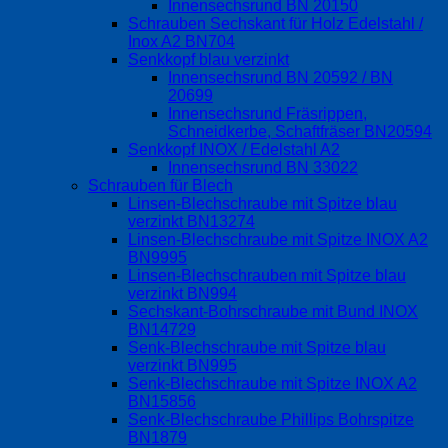
Innensechsrund BN 20150
Schrauben Sechskant für Holz Edelstahl /
Inox A2 BN704
Senkkopf blau verzinkt
Innensechsrund BN 20592 / BN
20699
Innensechsrund Fräsrippen,
Schneidkerbe, Schaftfräser BN20594
Senkkopf INOX / Edelstahl A2
Innensechsrund BN 33022
Schrauben für Blech
Linsen-Blechschraube mit Spitze blau
verzinkt BN13274
Linsen-Blechschraube mit Spitze INOX A2
BN9995
Linsen-Blechschrauben mit Spitze blau
verzinkt BN994
Sechskant-Bohrschraube mit Bund INOX
BN14729
Senk-Blechschraube mit Spitze blau
verzinkt BN995
Senk-Blechschraube mit Spitze INOX A2
BN15856
Senk-Blechschraube Phillips Bohrspitze
BN1879