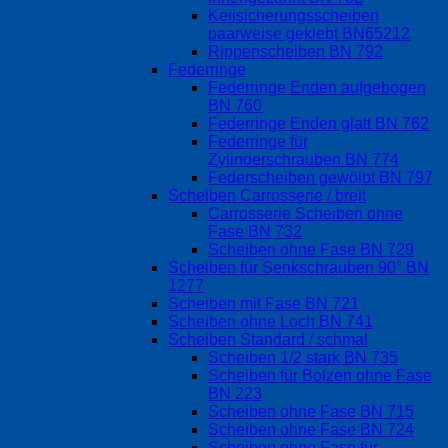
Keilsicherungsscheiben
paarweise geklebt BN65212
Rippenscheiben BN 792
Federringe
Federringe Enden aufgebogen
BN 760
Federringe Enden glatt BN 762
Federringe für
Zylinderschrauben BN 774
Federscheiben gewölbt BN 797
Scheiben Carrosserie / breit
Carrosserie Scheiben ohne
Fase BN 732
Scheiben ohne Fase BN 729
Scheiben für Senkschrauben 90° BN
1277
Scheiben mit Fase BN 721
Scheiben ohne Loch BN 741
Scheiben Standard / schmal
Scheiben 1/2 stark BN 735
Scheiben für Bolzen ohne Fase
BN 223
Scheiben ohne Fase BN 715
Scheiben ohne Fase BN 724
Scheiben ohne Fase für