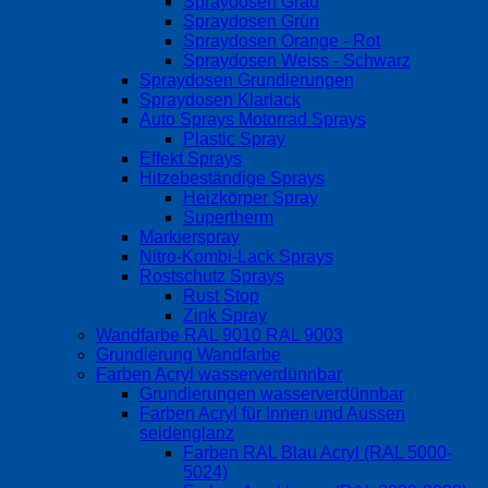
Spraydosen Grau
Spraydosen Grün
Spraydosen Orange - Rot
Spraydosen Weiss - Schwarz
Spraydosen Grundierungen
Spraydosen Klarlack
Auto Sprays Motorrad Sprays
Plastic Spray
Effekt Sprays
Hitzebeständige Sprays
Heizkörper Spray
Supertherm
Markierspray
Nitro-Kombi-Lack Sprays
Rostschutz Sprays
Rust Stop
Zink Spray
Wandfarbe RAL 9010 RAL 9003
Grundierung Wandfarbe
Farben Acryl wasserverdünnbar
Grundierungen wasserverdünnbar
Farben Acryl für Innen und Aussen
seidenglanz
Farben RAL Blau Acryl (RAL 5000-
5024)