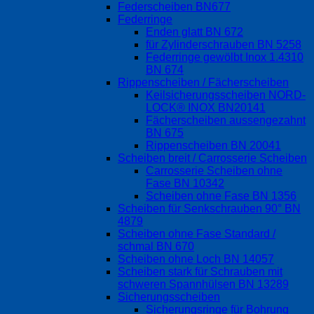
Federscheiben BN677
Federringe
Enden glatt BN 672
für Zylinderschrauben BN 5258
Federringe gewölbt Inox 1.4310
BN 674
Rippenscheiben / Fächerscheiben
Keilsicherungsscheiben NORD-
LOCK® INOX BN20141
Fächerscheiben aussengezahnt
BN 675
Rippenscheiben BN 20041
Scheiben breit / Carrosserie Scheiben
Carrosserie Scheiben ohne
Fase BN 10342
Scheiben ohne Fase BN 1356
Scheiben für Senkschrauben 90° BN
4879
Scheiben ohne Fase Standard /
schmal BN 670
Scheiben ohne Loch BN 14057
Scheiben stark für Schrauben mit
schweren Spannhülsen BN 13289
Sicherungsscheiben
Sicherungsringe für Bohrung