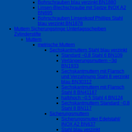
Bohrschrauben blau verzinkt BN1880
Linsen-Blechschraube mit Spitze INOX A2
BN695
Bohrschrauben Linsenkopf Phillips Stahl
blau verzinkt BN1878
Muttern Sicherungsringe Unterlagsscheiben
Zylinderstifte
Muttern
metrische Muttern
Sechskantmuttern Stahl blau verzinkt
Standard ~0.8 Stahl 6 BN109
Verlängerungsmuttern ~3d
BN1933
Sechskantmuttern mit Flansch
und Verzahnung Stahl 8 verzinkt
blau BN30312
Sechskantmuttern mit Flansch
Stahl 8 BN41187
halbhoch ~0.5 Stahl 4 BN124
Sechskantmuttern Standard ~0.8
Stahl 8 BN117
Sicherungsmuttern
Sicherungsmutter Edelstahl/
INOX A2 BN637
Stahl blau verzinkt