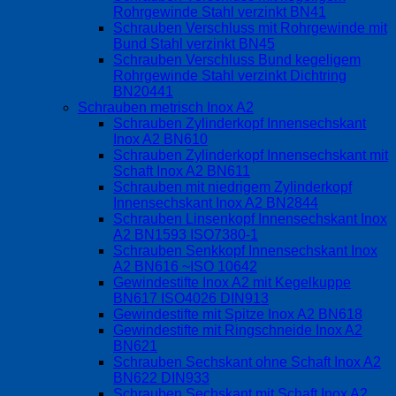
Rohrgewinde Stahl verzinkt BN41
Schrauben Verschluss mit Rohrgewinde mit
Bund Stahl verzinkt BN45
Schrauben Verschluss Bund kegeligem
Rohrgewinde Stahl verzinkt Dichtring
BN20441
Schrauben metrisch Inox A2
Schrauben Zylinderkopf Innensechskant
Inox A2 BN610
Schrauben Zylinderkopf Innensechskant mit
Schaft Inox A2 BN611
Schrauben mit niedrigem Zylinderkopf
Innensechskant Inox A2 BN2844
Schrauben Linsenkopf Innensechskant Inox
A2 BN1593 ISO7380-1
Schrauben Senkkopf Innensechskant Inox
A2 BN616 ~ISO 10642
Gewindestifte Inox A2 mit Kegelkuppe
BN617 ISO4026 DIN913
Gewindestifte mit Spitze Inox A2 BN618
Gewindestifte mit Ringschneide Inox A2
BN621
Schrauben Sechskant ohne Schaft Inox A2
BN622 DIN933
Schrauben Sechskant mit Schaft Inox A2