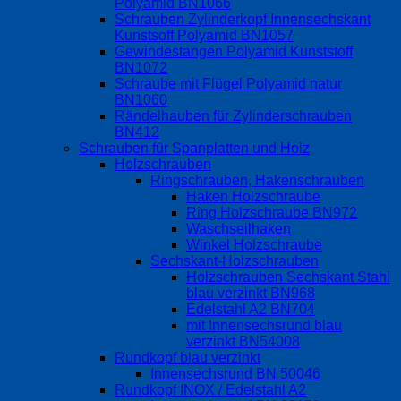
Polyamid BN1066
Schrauben Zylinderkopf Innensechskant
Kunstsoff Polyamid BN1057
Gewindestangen Polyamid Kunststoff
BN1072
Schraube mit Flügel Polyamid natur
BN1060
Rändelhauben für Zylinderschrauben
BN412
Schrauben für Spanplatten und Holz
Holzschrauben
Ringschrauben, Hakenschrauben
Haken Holzschraube
Ring Holzschraube BN972
Waschseilhaken
Winkel Holzschraube
Sechskant-Holzschrauben
Holzschrauben Sechskant Stahl
blau verzinkt BN968
Edelstahl A2 BN704
mit Innensechsrund blau
verzinkt BN54008
Rundkopf blau verzinkt
Innensechsrund BN 50046
Rundkopf INOX / Edelstahl A2