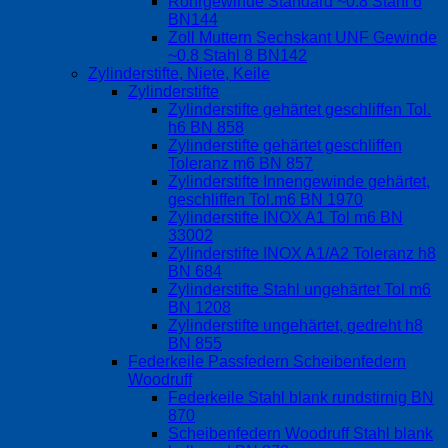
Rohrgewinde Standard ~0.8 Stahl 6
BN144
Zoll Muttern Sechskant UNF Gewinde
~0.8 Stahl 8 BN142
Zylinderstifte, Niete, Keile
Zylinderstifte
Zylinderstifte gehärtet geschliffen Tol.
h6 BN 858
Zylinderstifte gehärtet geschliffen
Toleranz m6 BN 857
Zylinderstifte Innengewinde gehärtet,
geschliffen Tol.m6 BN 1970
Zylinderstifte INOX A1 Tol m6 BN
33002
Zylinderstifte INOX A1/A2 Toleranz h8
BN 684
Zylinderstifte Stahl ungehärtet Tol m6
BN 1208
Zylinderstifte ungehärtet, gedreht h8
BN 855
Federkeile Passfedern Scheibenfedern
Woodruff
Federkeile Stahl blank rundstirnig BN
870
Scheibenfedern Woodruff Stahl blank