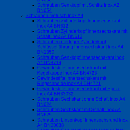
Schrauben Senkkopf mit Schlitz Inox A2
BN654
Schrauben metrisch Inox A4
Schrauben Zylinderkopf Innensechskant
Inox A4 BN612
Schrauben Zylinderkopf Innensechskant mit
Schaft Inox A4 BN613
Schrauben niedriger Zylinderkopf
Schlüsselführung Innensechskant Inox A4
BN1350
Schrauben Senkkopf Innensechskant Inox
A4 BN4719
Gewindestifte Innensechskant mit
Kegelkuppe Inox A4 BN4723
Gewindestifte Innensechskant mit
Ringschneide Inox A4 BN4721
Gewindestifte Innensechskant mit Spitze
Inox A4 BN33032
Schrauben Sechskant ohne Schaft Inox A4
BN624
Schrauben Sechskant mit Schaft Inox A4
BN625
Schrauben Linsenkopf Innensechsrund Inox
A4 BN20038