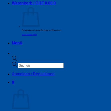
Warenkorb /
CHF
0.00
0
Es befinden sich keine Produkte im Warenkorb.
Zurück zum Shop
Menü
Products
search
Anmelden / Registrieren
0
Warenkorb