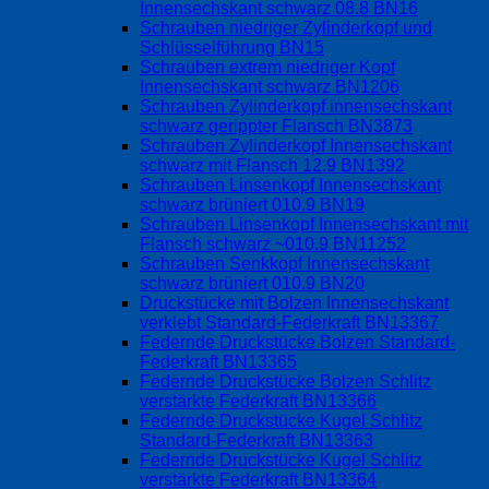
Innensechskant schwarz 08.8 BN16
Schrauben niedriger Zylinderkopf und
Schlüsselführung BN15
Schrauben extrem niedriger Kopf
Innensechskant schwarz BN1206
Schrauben Zylinderkopf innensechskant
schwarz gerippter Flansch BN3873
Schrauben Zylinderkopf Innensechskant
schwarz mit Flansch 12.9 BN1392
Schrauben Linsenkopf Innensechskant
schwarz brüniert 010.9 BN19
Schrauben Linsenkopf Innensechskant mit
Flansch schwarz ~010.9 BN11252
Schrauben Senkkopf Innensechskant
schwarz brüniert 010.9 BN20
Druckstücke mit Bolzen Innensechskant
verklebt Standard-Federkraft BN13367
Federnde Druckstücke Bolzen Standard-
Federkraft BN13365
Federnde Druckstücke Bolzen Schlitz
verstärkte Federkraft BN13366
Federnde Druckstücke Kugel Schlitz
Standard-Federkraft BN13363
Federnde Druckstücke Kugel Schlitz
verstärkte Federkraft BN13364