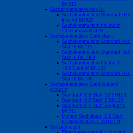
BN513
Sechskantmuttern Inox A4
Sechskantmuttern Standard ~0.8
Inox A4 BN629
Sechskantmuttern halbhoch
~0.5 Inox A4 BN631
Sechskantmuttern Stahl blank
Sechskantmuttern Standard ~0.8
Stahl 8 BN115
Sechskantmuttern Standard ~0.8
Stahl 8 BN1984
Sechskantmuttern halbhoch
~0.5 Stahl 04 BN123
Sechskantmuttern Standard ~0.8
Stahl 6 BN108
Sechskantmuttern Stahl brüniert/
schwarz
Standard ~0.8 Stahl 12 BN122
Standard ~0.8 Stahl 8 BN116
Standard ~0.8 Stahl vergütet 8
BN311
Muttern Sechskant ~0.8 Stahl
Festigkeitsklasse 10 BN121
Spezialmuttern
Einschlagmuttern für Holz und