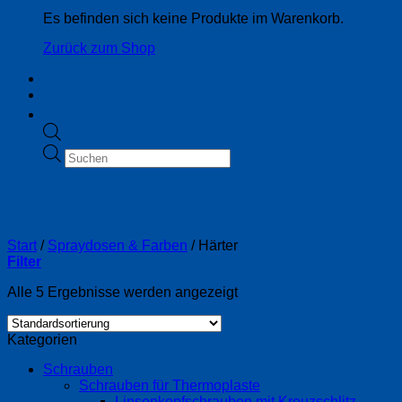
Es befinden sich keine Produkte im Warenkorb.
Zurück zum Shop
Products
search
Härter
Start
/
Spraydosen & Farben
/
Härter
Filter
Alle 5 Ergebnisse werden angezeigt
Kategorien
Schrauben
Schrauben für Thermoplaste
Linsenkopfschrauben mit Kreuzschlitz