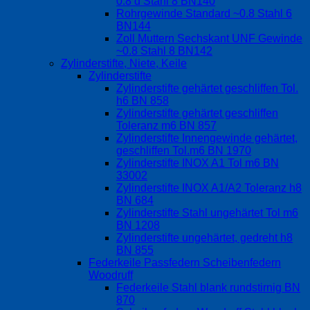
0.8 d Stahl 8 BN140
Rohrgewinde Standard ~0.8 Stahl 6
BN144
Zoll Muttern Sechskant UNF Gewinde
~0.8 Stahl 8 BN142
Zylinderstifte, Niete, Keile
Zylinderstifte
Zylinderstifte gehärtet geschliffen Tol.
h6 BN 858
Zylinderstifte gehärtet geschliffen
Toleranz m6 BN 857
Zylinderstifte Innengewinde gehärtet,
geschliffen Tol.m6 BN 1970
Zylinderstifte INOX A1 Tol m6 BN
33002
Zylinderstifte INOX A1/A2 Toleranz h8
BN 684
Zylinderstifte Stahl ungehärtet Tol m6
BN 1208
Zylinderstifte ungehärtet, gedreht h8
BN 855
Federkeile Passfedern Scheibenfedern
Woodruff
Federkeile Stahl blank rundstirnig BN
870