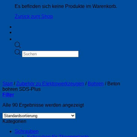
Es befinden sich keine Produkte im Warenkorb.
Zurück zum Shop
Products
search
Beton bohren SDS-Plus
Start
/
Zubehör zu Elektrowerkzeugen
/
Bohren
/
Beton
bohren SDS-Plus
Filter
Alle 90 Ergebnisse werden angezeigt
Kategorien
Schrauben
Schrauben für Thermoplaste