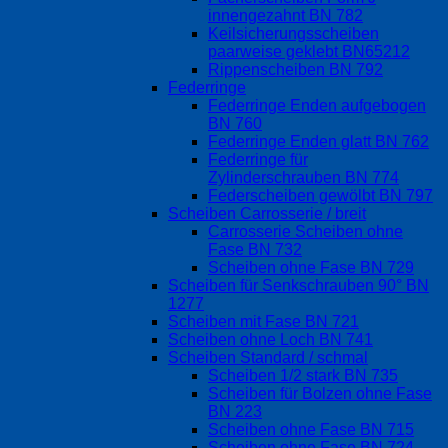
innengezahnt BN 782
Keilsicherungsscheiben
paarweise geklebt BN65212
Rippenscheiben BN 792
Federringe
Federringe Enden aufgebogen
BN 760
Federringe Enden glatt BN 762
Federringe für
Zylinderschrauben BN 774
Federscheiben gewölbt BN 797
Scheiben Carrosserie / breit
Carrosserie Scheiben ohne
Fase BN 732
Scheiben ohne Fase BN 729
Scheiben für Senkschrauben 90° BN
1277
Scheiben mit Fase BN 721
Scheiben ohne Loch BN 741
Scheiben Standard / schmal
Scheiben 1/2 stark BN 735
Scheiben für Bolzen ohne Fase
BN 223
Scheiben ohne Fase BN 715
Scheiben ohne Fase BN 724