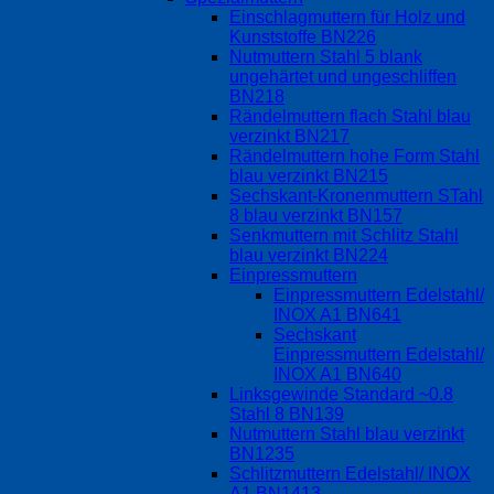
Einschlagmuttern für Holz und
Kunststoffe BN226
Nutmuttern Stahl 5 blank
ungehärtet und ungeschliffen
BN218
Rändelmuttern flach Stahl blau
verzinkt BN217
Rändelmuttern hohe Form Stahl
blau verzinkt BN215
Sechskant-Kronenmuttern STahl
8 blau verzinkt BN157
Senkmuttern mit Schlitz Stahl
blau verzinkt BN224
Einpressmuttern
Einpressmuttern Edelstahl/
INOX A1 BN641
Sechskant
Einpressmuttern Edelstahl/
INOX A1 BN640
Linksgewinde Standard ~0.8
Stahl 8 BN139
Nutmuttern Stahl blau verzinkt
BN1235
Schlitzmuttern Edelstahl/ INOX
A1 BN1413