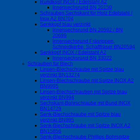
Rundkopf INOX / Edelstahl A2
Innensechsrund BN 20150
Schrauben Sechskant für Holz Edelstahl /
Inox A2 BN704
Senkkopf blau verzinkt
Innensechsrund BN 20592 / BN
20699
Innensechsrund Fräsrippen,
Schneidkerbe, Schaftfräser BN20594
Senkkopf INOX / Edelstahl A2
Innensechsrund BN 33022
Schrauben für Blech
Linsen-Blechschraube mit Spitze blau
verzinkt BN13274
Linsen-Blechschraube mit Spitze INOX A2
BN9995
Linsen-Blechschrauben mit Spitze blau
verzinkt BN994
Sechskant-Bohrschraube mit Bund INOX
BN14729
Senk-Blechschraube mit Spitze blau
verzinkt BN995
Senk-Blechschraube mit Spitze INOX A2
BN15856
Senk-Blechschraube Phillips Bohrspitze