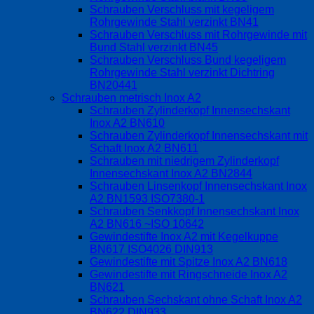
Schrauben Verschluss mit kegeligem
Rohrgewinde Stahl verzinkt BN41
Schrauben Verschluss mit Rohrgewinde mit
Bund Stahl verzinkt BN45
Schrauben Verschluss Bund kegeligem
Rohrgewinde Stahl verzinkt Dichtring
BN20441
Schrauben metrisch Inox A2
Schrauben Zylinderkopf Innensechskant
Inox A2 BN610
Schrauben Zylinderkopf Innensechskant mit
Schaft Inox A2 BN611
Schrauben mit niedrigem Zylinderkopf
Innensechskant Inox A2 BN2844
Schrauben Linsenkopf Innensechskant Inox
A2 BN1593 ISO7380-1
Schrauben Senkkopf Innensechskant Inox
A2 BN616 ~ISO 10642
Gewindestifte Inox A2 mit Kegelkuppe
BN617 ISO4026 DIN913
Gewindestifte mit Spitze Inox A2 BN618
Gewindestifte mit Ringschneide Inox A2
BN621
Schrauben Sechskant ohne Schaft Inox A2
BN622 DIN933