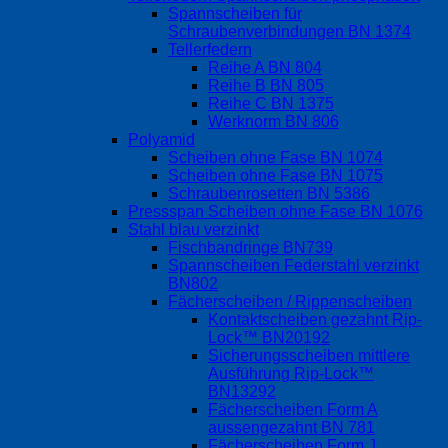
Spannscheiben für
Schraubenverbindungen BN 1374
Tellerfedern
Reihe A BN 804
Reihe B BN 805
Reihe C BN 1375
Werknorm BN 806
Polyamid
Scheiben ohne Fase BN 1074
Scheiben ohne Fase BN 1075
Schraubenrosetten BN 5386
Pressspan Scheiben ohne Fase BN 1076
Stahl blau verzinkt
Fischbandringe BN739
Spannscheiben Federstahl verzinkt
BN802
Fächerscheiben / Rippenscheiben
Kontaktscheiben gezahnt Rip-
Lock™ BN20192
Sicherungsscheiben mittlere
Ausführung Rip-Lock™
BN13292
Fächerscheiben Form A
aussengezahnt BN 781
Fächerscheiben Form J