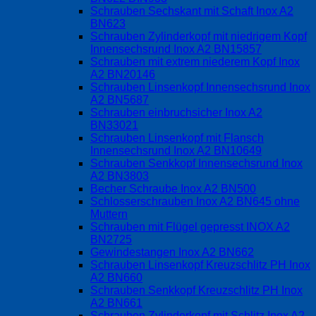
Schrauben Sechskant mit Schaft Inox A2
BN623
Schrauben Zylinderkopf mit niedrigem Kopf
Innensechsrund Inox A2 BN15857
Schrauben mit extrem niederem Kopf Inox
A2 BN20146
Schrauben Linsenkopf Innensechsrund Inox
A2 BN5687
Schrauben einbruchsicher Inox A2
BN33021
Schrauben Linsenkopf mit Flansch
Innensechsrund Inox A2 BN10649
Schrauben Senkkopf Innensechsrund Inox
A2 BN3803
Becher Schraube Inox A2 BN500
Schlosserschrauben Inox A2 BN645 ohne
Muttern
Schrauben mit Flügel gepresst INOX A2
BN2725
Gewindestangen Inox A2 BN662
Schrauben Linsenkopf Kreuzschlitz PH Inox
A2 BN660
Schrauben Senkkopf Kreuzschlitz PH Inox
A2 BN661
Schrauben Zylinderkopf mit Schlitz Inox A2