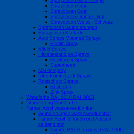
Spraydosen Gelb - Beige
Spraydosen Grau
Spraydosen Grün
Spraydosen Orange - Rot
Spraydosen Weiss - Schwarz
Spraydosen Grundierungen
Spraydosen Klarlack
Auto Sprays Motorrad Sprays
Plastic Spray
Effekt Sprays
Hitzebeständige Sprays
Heizkörper Spray
Supertherm
Markierspray
Nitro-Kombi-Lack Sprays
Rostschutz Sprays
Rust Stop
Zink Spray
Wandfarbe RAL 9010 RAL 9003
Grundierung Wandfarbe
Farben Acryl wasserverdünnbar
Grundierungen wasserverdünnbar
Farben Acryl für Innen und Aussen
seidenglanz
Farben RAL Blau Acryl (RAL 5000-