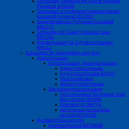
Schrauben Senkkopf mit Schlitz Kunstoff
Polyamid BN1066
Schrauben Zylinderkopf Innensechskant
Kunstsoff Polyamid BN1057
Gewindestangen Polyamid Kunststoff
BN1072
Schraube mit Flügel Polyamid natur
BN1060
Rändelhauben für Zylinderschrauben
BN412
Schrauben für Spanplatten und Holz
Holzschrauben
Ringschrauben, Hakenschrauben
Haken Holzschraube
Ring Holzschraube BN972
Waschseilhaken
Winkel Holzschraube
Sechskant-Holzschrauben
Holzschrauben Sechskant Stahl
blau verzinkt BN968
Edelstahl A2 BN704
mit Innensechsrund blau
verzinkt BN54008
Rundkopf blau verzinkt
Innensechsrund BN 50046