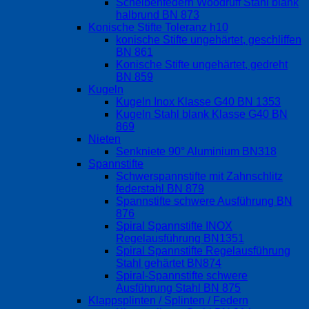
Scheibenfedern Woodruff Stahl blank
halbrund BN 873
Konische Stifte Toleranz h10
konische Stifte ungehärtet, geschliffen
BN 861
Konische Stifte ungehärtet, gedreht
BN 859
Kugeln
Kugeln Inox Klasse G40 BN 1353
Kugeln Stahl blank Klasse G40 BN
869
Nieten
Senkniete 90° Aluminium BN318
Spannstifte
Schwerspannstifte mit Zahnschlitz
federstahl BN 879
Spannstifte schwere Ausführung BN
876
Spiral Spannstifte INOX
Regelausführung BN1351
Spiral Spannstifte Regelausführung
Stahl gehärtet BN874
Spiral-Spannstifte schwere
Ausführung Stahl BN 875
Klappsplinten / Splinten / Federn