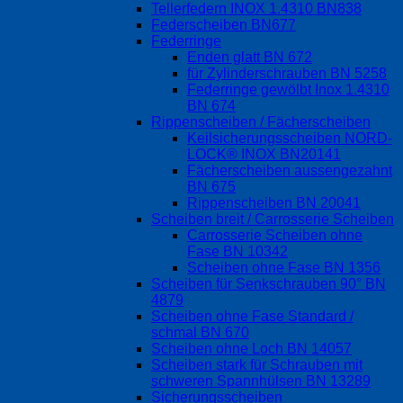
Tellerfedern INOX 1.4310 BN838
Federscheiben BN677
Federringe
Enden glatt BN 672
für Zylinderschrauben BN 5258
Federringe gewölbt Inox 1.4310
BN 674
Rippenscheiben / Fächerscheiben
Keilsicherungsscheiben NORD-
LOCK® INOX BN20141
Fächerscheiben aussengezahnt
BN 675
Rippenscheiben BN 20041
Scheiben breit / Carrosserie Scheiben
Carrosserie Scheiben ohne
Fase BN 10342
Scheiben ohne Fase BN 1356
Scheiben für Senkschrauben 90° BN
4879
Scheiben ohne Fase Standard /
schmal BN 670
Scheiben ohne Loch BN 14057
Scheiben stark für Schrauben mit
schweren Spannhülsen BN 13289
Sicherungsscheiben