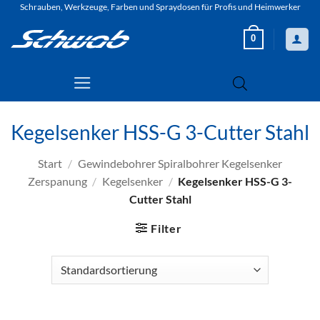
Zum
Schrauben, Werkzeuge, Farben und Spraydosen für Profis und Heimwerker
Inhalt
0
springen
Kegelsenker HSS-G 3-Cutter Stahl
Start
/
Gewindebohrer Spiralbohrer Kegelsenker
Zerspanung
/
Kegelsenker
/
Kegelsenker HSS-G 3-
Cutter Stahl
Filter