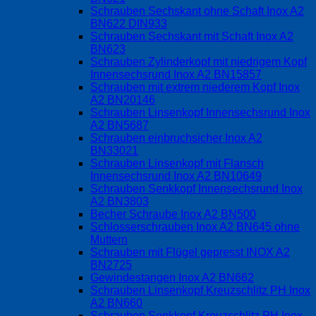
Schrauben Sechskant ohne Schaft Inox A2
BN622 DIN933
Schrauben Sechskant mit Schaft Inox A2
BN623
Schrauben Zylinderkopf mit niedrigem Kopf
Innensechsrund Inox A2 BN15857
Schrauben mit extrem niederem Kopf Inox
A2 BN20146
Schrauben Linsenkopf Innensechsrund Inox
A2 BN5687
Schrauben einbruchsicher Inox A2
BN33021
Schrauben Linsenkopf mit Flansch
Innensechsrund Inox A2 BN10649
Schrauben Senkkopf Innensechsrund Inox
A2 BN3803
Becher Schraube Inox A2 BN500
Schlosserschrauben Inox A2 BN645 ohne
Muttern
Schrauben mit Flügel gepresst INOX A2
BN2725
Gewindestangen Inox A2 BN662
Schrauben Linsenkopf Kreuzschlitz PH Inox
A2 BN660
Schrauben Senkkopf Kreuzschlitz PH Inox