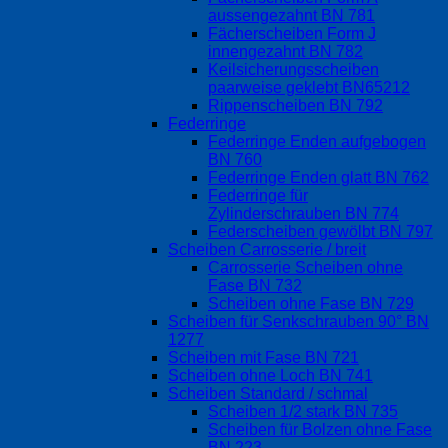
aussengezahnt BN 781
Fächerscheiben Form J
innengezahnt BN 782
Keilsicherungsscheiben
paarweise geklebt BN65212
Rippenscheiben BN 792
Federringe
Federringe Enden aufgebogen
BN 760
Federringe Enden glatt BN 762
Federringe für
Zylinderschrauben BN 774
Federscheiben gewölbt BN 797
Scheiben Carrosserie / breit
Carrosserie Scheiben ohne
Fase BN 732
Scheiben ohne Fase BN 729
Scheiben für Senkschrauben 90° BN
1277
Scheiben mit Fase BN 721
Scheiben ohne Loch BN 741
Scheiben Standard / schmal
Scheiben 1/2 stark BN 735
Scheiben für Bolzen ohne Fase
BN 223