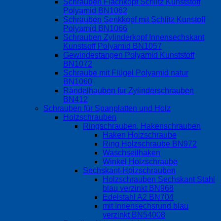
Schrauben Flachkopf Schlitz Kunststoff
Polyamid BN1062
Schrauben Senkkopf mit Schlitz Kunstoff
Polyamid BN1066
Schrauben Zylinderkopf Innensechskant
Kunstsoff Polyamid BN1057
Gewindestangen Polyamid Kunststoff
BN1072
Schraube mit Flügel Polyamid natur
BN1060
Rändelhauben für Zylinderschrauben
BN412
Schrauben für Spanplatten und Holz
Holzschrauben
Ringschrauben, Hakenschrauben
Haken Holzschraube
Ring Holzschraube BN972
Waschseilhaken
Winkel Holzschraube
Sechskant-Holzschrauben
Holzschrauben Sechskant Stahl
blau verzinkt BN968
Edelstahl A2 BN704
mit Innensechsrund blau
verzinkt BN54008