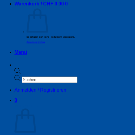
Warenkorb /
CHF
0.00
0
Es befinden sich keine Produkte im Warenkorb.
Zurück zum Shop
Menü
Products
search
Anmelden / Registrieren
0
Warenkorb