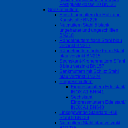
Festigkeitsklasse 10 BN121
Spezialmuttern
Einschlagmuttern für Holz und
Kunststoffe BN226
Nutmuttern Stahl 5 blank
ungehärtet und ungeschliffen
BN218
Rändelmuttern flach Stahl blau
verzinkt BN217
Rändelmuttern hohe Form Stahl
blau verzinkt BN215
Sechskant-Kronenmuttern STahl
8 blau verzinkt BN157
Senkmuttern mit Schlitz Stahl
blau verzinkt BN224
Einpressmuttern
Einpressmuttern Edelstahl/
INOX A1 BN641
Sechskant
Einpressmuttern Edelstahl/
INOX A1 BN640
Linksgewinde Standard ~0.8
Stahl 8 BN139
Nutmuttern Stahl blau verzinkt
BN1235