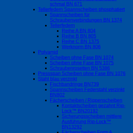
schmal BN 671
Tellerfedern Spannscheiben phosphatiert
Spannscheiben für
Schraubenverbindungen BN 1374
Tellerfedern
Reihe A BN 804
Reihe B BN 805
Reihe C BN 1375
Werknorm BN 806
Polyamid
Scheiben ohne Fase BN 1074
Scheiben ohne Fase BN 1075
Schraubenrosetten BN 5386
Pressspan Scheiben ohne Fase BN 1076
Stahl blau verzinkt
Fischbandringe BN739
Spannscheiben Federstahl verzinkt
BN802
Fächerscheiben / Rippenscheiben
Kontaktscheiben gezahnt Rip-
Lock™ BN20192
Sicherungsscheiben mittlere
Ausführung Rip-Lock™
BN13292
Fächerscheiben Form A