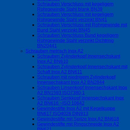
Schrauben Verschluss mit kegeligem
Rohrgewinde Stahl blank BN39
Schrauben Verschluss mit kegeligem
Rohrgewinde Stahl verzinkt BN41
Schrauben Verschluss mit Rohrgewinde mit
Bund Stahl verzinkt BN45
Schrauben Verschluss Bund kegeligem
Rohrgewinde Stahl verzinkt Dichtring
BN20441
Schrauben metrisch Inox A2
Schrauben Zylinderkopf Innensechskant
Inox A2 BN610
Schrauben Zylinderkopf Innensechskant mit
Schaft Inox A2 BN611
Schrauben mit niedrigem Zylinderkopf
Innensechskant Inox A2 BN2844
Schrauben Linsenkopf Innensechskant Inox
A2 BN1593 ISO7380-1
Schrauben Senkkopf Innensechskant Inox
A2 BN616 ~ISO 10642
Gewindestifte Inox A2 mit Kegelkuppe
BN617 ISO4026 DIN913
Gewindestifte mit Spitze Inox A2 BN618
Gewindestifte mit Ringschneide Inox A2
BN621