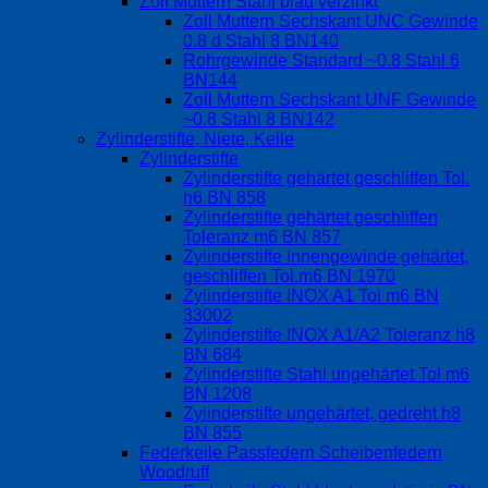
Zoll Muttern Stahl blau verzinkt
Zoll Muttern Sechskant UNC Gewinde
0.8 d Stahl 8 BN140
Rohrgewinde Standard ~0.8 Stahl 6
BN144
Zoll Muttern Sechskant UNF Gewinde
~0.8 Stahl 8 BN142
Zylinderstifte, Niete, Keile
Zylinderstifte
Zylinderstifte gehärtet geschliffen Tol.
h6 BN 858
Zylinderstifte gehärtet geschliffen
Toleranz m6 BN 857
Zylinderstifte Innengewinde gehärtet,
geschliffen Tol.m6 BN 1970
Zylinderstifte INOX A1 Tol m6 BN
33002
Zylinderstifte INOX A1/A2 Toleranz h8
BN 684
Zylinderstifte Stahl ungehärtet Tol m6
BN 1208
Zylinderstifte ungehärtet, gedreht h8
BN 855
Federkeile Passfedern Scheibenfedern
Woodruff