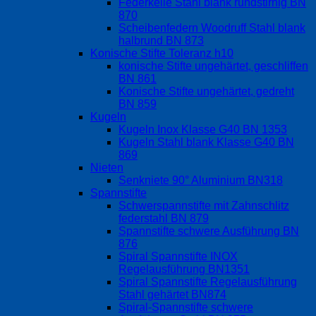
Federkeile Stahl blank rundstirnig BN
870
Scheibenfedern Woodruff Stahl blank
halbrund BN 873
Konische Stifte Toleranz h10
konische Stifte ungehärtet, geschliffen
BN 861
Konische Stifte ungehärtet, gedreht
BN 859
Kugeln
Kugeln Inox Klasse G40 BN 1353
Kugeln Stahl blank Klasse G40 BN
869
Nieten
Senkniete 90° Aluminium BN318
Spannstifte
Schwerspannstifte mit Zahnschlitz
federstahl BN 879
Spannstifte schwere Ausführung BN
876
Spiral Spannstifte INOX
Regelausführung BN1351
Spiral Spannstifte Regelausführung
Stahl gehärtet BN874
Spiral-Spannstifte schwere