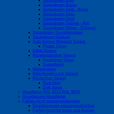
Spraydosen Blau
Spraydosen Braun
Spraydosen Gelb - Beige
Spraydosen Grau
Spraydosen Grün
Spraydosen Orange - Rot
Spraydosen Weiss - Schwarz
Spraydosen Grundierungen
Spraydosen Klarlack
Auto Sprays Motorrad Sprays
Plastic Spray
Effekt Sprays
Hitzebeständige Sprays
Heizkörper Spray
Supertherm
Markierspray
Nitro-Kombi-Lack Sprays
Rostschutz Sprays
Rust Stop
Zink Spray
Wandfarbe RAL 9010 RAL 9003
Grundierung Wandfarbe
Farben Acryl wasserverdünnbar
Grundierungen wasserverdünnbar
Farben Acryl für Innen und Aussen