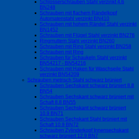
Schlosserschrauben Stahl verzinkt 4.6
BN248
Schrauben mit flachem Rändelkopf
Automatenstahl verzinkt BN410
Schrauben mit hohem Rändel Stahl verzinkt
BN1452
Schrauben mit Flügel Stahl verzinkt BN276
Ringmuttern Stahl verzinkt BN260
Schrauben mit Ring Stahl verzinkt BN258
Schrauben mit Ring
Schrauben für Schaukeln Stahl verzinkt
BN54217 - BN54216
Schrauben mit Haken für Waschseile Stahl
verzinkt BN54209
Schrauben metrisch Stahl schwarz brüniert
Schrauben Sechskant schwarz brüniert 8.8
BN54
Schrauben Sechskant schwarz brüniert mit
Schaft 8.8 BN55
Schrauben Sechskant schwarz brüniert
10.9 BN71
Schrauben Sechskant Stahl brüniert mit
Schaft 10.9 BN72
Schrauben Zylinderkopf Innensechskant
schwarz brüniert 12.9 BN7