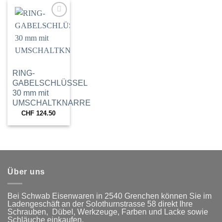
Zur
Wunschliste
hinzufügen
RING-
GABELSCHLÜSSEL
30 mm mit
UMSCHALTKNARRE
CHF
124.50
Über uns
Bei Schwab Eisenwaren in 2540 Grenchen
können Sie im
Ladengeschäft an der Solothurnstrasse 58
direkt Ihre
Schrauben, Dübel, Werkzeuge, Farben und Lacke
sowie
Schläuche einkaufen.