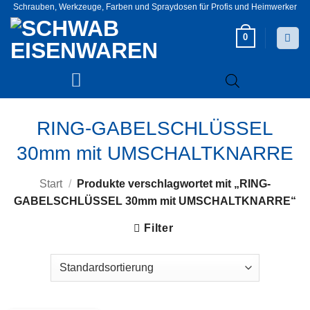
Zum
Schrauben, Werkzeuge, Farben und Spraydosen für Profis und Heimwerker
Inhalt
0
springen
RING-GABELSCHLÜSSEL
30mm mit UMSCHALTKNARRE
Start
/
Produkte verschlagwortet mit „RING-
GABELSCHLÜSSEL 30mm mit UMSCHALTKNARRE“
Filter