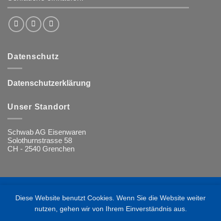
Datenschutz
Datenschutzerklärung
Unser Standort
Schwab AG Eisenwaren
Solothurnstrasse 58
CH - 2540 Grenchen
Visa
MasterCard
PayPal
Twint
Rechung
Diese Website benutzt Cookies. Wenn Sie die Website weiter
nutzen, gehen wir von Ihrem Einverständnis aus.
Schrauben
Schraubenzieher Inbusschlüssel Bits Handwerkzeug
Spraydosen & Farben