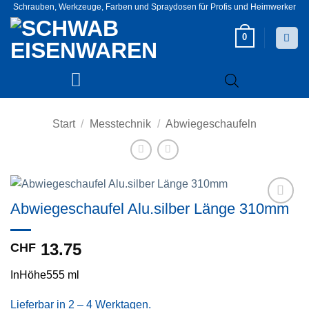
Zum
Schrauben, Werkzeuge, Farben und Spraydosen für Profis und Heimwerker
Inhalt
0
springen
Start
/
Messtechnik
/
Abwiegeschaufeln
Abwiegeschaufel Alu.silber Länge 310mm
Zur
Wunschliste
hinzufügen
CHF
13.75
InHöhe555 ml
Lieferbar in 2 – 4 Werktagen.