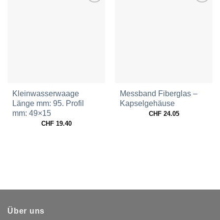
Zur
Zur
Wunschliste
Wunschliste
hinzufügen
hinzufügen
Kleinwasserwaage
Messband Fiberglas –
Länge mm: 95. Profil
Kapselgehäuse
mm: 49×15
CHF
24.05
CHF
19.40
Über uns