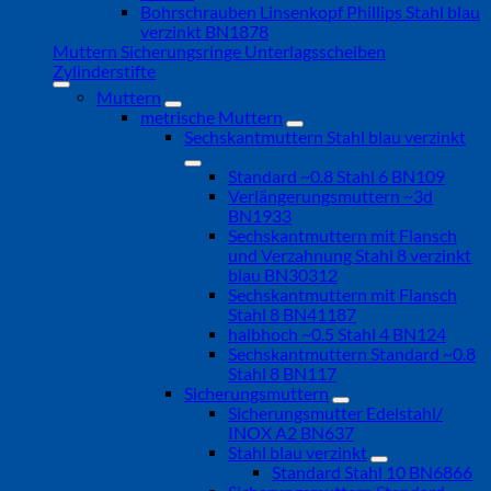
Bohrschrauben Linsenkopf Phillips Stahl blau
verzinkt BN1878
Muttern Sicherungsringe Unterlagsscheiben
Zylinderstifte
Muttern
metrische Muttern
Sechskantmuttern Stahl blau verzinkt
Standard ~0.8 Stahl 6 BN109
Verlängerungsmuttern ~3d
BN1933
Sechskantmuttern mit Flansch
und Verzahnung Stahl 8 verzinkt
blau BN30312
Sechskantmuttern mit Flansch
Stahl 8 BN41187
halbhoch ~0.5 Stahl 4 BN124
Sechskantmuttern Standard ~0.8
Stahl 8 BN117
Sicherungsmuttern
Sicherungsmutter Edelstahl/
INOX A2 BN637
Stahl blau verzinkt
Standard Stahl 10 BN6866