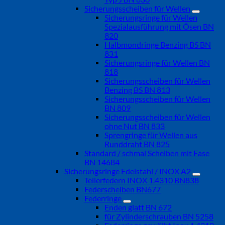
Sicherungsscheiben für Wellen
Sicherungsringe für Wellen
Spezialausführung mit Ösen BN
820
Halbmondringe Benzing BS BN
831
Sicherungsringe für Wellen BN
818
Sicherungsscheiben für Wellen
Benzing BS BN 813
Sicherungsscheiben für Wellen
BN 809
Sicherungsscheiben für Wellen
ohne Nut BN 833
Sprengringe für Wellen aus
Runddraht BN 825
Standard / schmal Scheiben mit Fase
BN 14684
Sicherungsringe Edelstahl / INOX A2
Tellerfedern INOX 1.4310 BN838
Federscheiben BN677
Federringe
Enden glatt BN 672
für Zylinderschrauben BN 5258