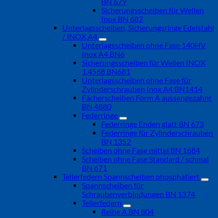
BN 679
Sicherungsscheiben für Wellen
Inox BN 682
Unterlagsscheiben, Sicherungsringe Edelstahl
/ INOX A4
Unterlagsscheiben ohne Fase 140HV
Inox A4 BN6
Sicherungsscheiben für Wellen INOX
1.4568 BN681
Unterlagsscheiben ohne Fase für
Zylinderschrauben Inox A4 BN1414
Fächerscheiben Form A aussengezahnt
BN 4880
Federringe
Federringe Enden glatt BN 673
Federringe für Zylinderschrauben
BN 1352
Scheiben ohne Fase mittel BN 1684
Scheiben ohne Fase Standard / schmal
BN 671
Tellerfedern Spannscheiben phosphatiert
Spannscheiben für
Schraubenverbindungen BN 1374
Tellerfedern
Reihe A BN 804