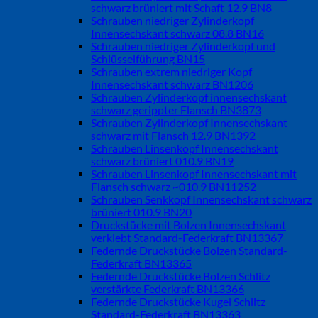
schwarz brüniert mit Schaft 12.9 BN8
Schrauben niedriger Zylinderkopf
Innensechskant schwarz 08.8 BN16
Schrauben niedriger Zylinderkopf und
Schlüsselführung BN15
Schrauben extrem niedriger Kopf
Innensechskant schwarz BN1206
Schrauben Zylinderkopf innensechskant
schwarz gerippter Flansch BN3873
Schrauben Zylinderkopf Innensechskant
schwarz mit Flansch 12.9 BN1392
Schrauben Linsenkopf Innensechskant
schwarz brüniert 010.9 BN19
Schrauben Linsenkopf Innensechskant mit
Flansch schwarz ~010.9 BN11252
Schrauben Senkkopf Innensechskant schwarz
brüniert 010.9 BN20
Druckstücke mit Bolzen Innensechskant
verklebt Standard-Federkraft BN13367
Federnde Druckstücke Bolzen Standard-
Federkraft BN13365
Federnde Druckstücke Bolzen Schlitz
verstärkte Federkraft BN13366
Federnde Druckstücke Kugel Schlitz
Standard-Federkraft BN13363