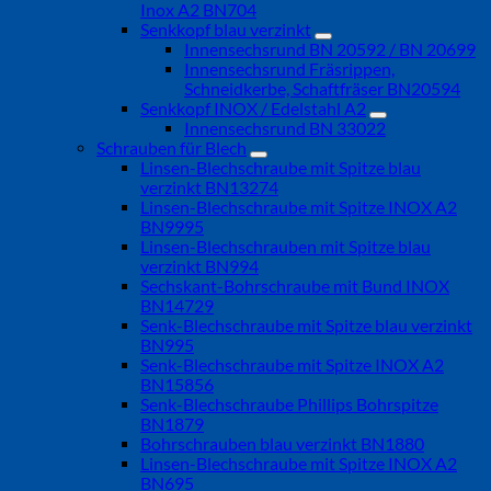
Inox A2 BN704
Senkkopf blau verzinkt
Innensechsrund BN 20592 / BN 20699
Innensechsrund Fräsrippen,
Schneidkerbe, Schaftfräser BN20594
Senkkopf INOX / Edelstahl A2
Innensechsrund BN 33022
Schrauben für Blech
Linsen-Blechschraube mit Spitze blau
verzinkt BN13274
Linsen-Blechschraube mit Spitze INOX A2
BN9995
Linsen-Blechschrauben mit Spitze blau
verzinkt BN994
Sechskant-Bohrschraube mit Bund INOX
BN14729
Senk-Blechschraube mit Spitze blau verzinkt
BN995
Senk-Blechschraube mit Spitze INOX A2
BN15856
Senk-Blechschraube Phillips Bohrspitze
BN1879
Bohrschrauben blau verzinkt BN1880
Linsen-Blechschraube mit Spitze INOX A2
BN695