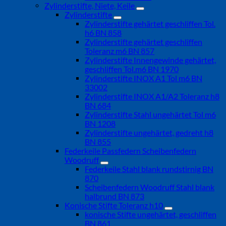
Zylinderstifte, Niete, Keile
Zylinderstifte
Zylinderstifte gehärtet geschliffen Tol.
h6 BN 858
Zylinderstifte gehärtet geschliffen
Toleranz m6 BN 857
Zylinderstifte Innengewinde gehärtet,
geschliffen Tol.m6 BN 1970
Zylinderstifte INOX A1 Tol m6 BN
33002
Zylinderstifte INOX A1/A2 Toleranz h8
BN 684
Zylinderstifte Stahl ungehärtet Tol m6
BN 1208
Zylinderstifte ungehärtet, gedreht h8
BN 855
Federkeile Passfedern Scheibenfedern
Woodruff
Federkeile Stahl blank rundstirnig BN
870
Scheibenfedern Woodruff Stahl blank
halbrund BN 873
Konische Stifte Toleranz h10
konische Stifte ungehärtet, geschliffen
BN 861