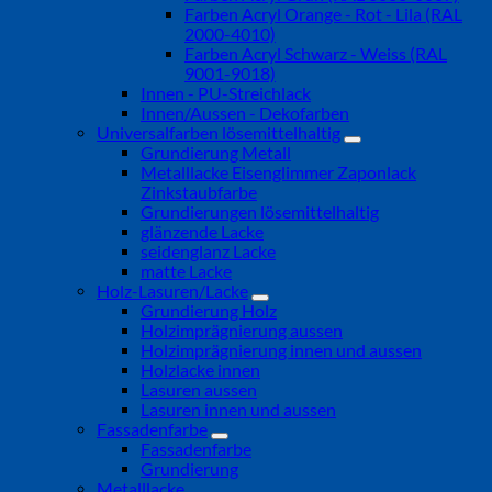
Farben Acryl Orange - Rot - Lila (RAL
2000-4010)
Farben Acryl Schwarz - Weiss (RAL
9001-9018)
Innen - PU-Streichlack
Innen/Aussen - Dekofarben
Universalfarben lösemittelhaltig
Grundierung Metall
Metalllacke Eisenglimmer Zaponlack
Zinkstaubfarbe
Grundierungen lösemittelhaltig
glänzende Lacke
seidenglanz Lacke
matte Lacke
Holz-Lasuren/Lacke
Grundierung Holz
Holzimprägnierung aussen
Holzimprägnierung innen und aussen
Holzlacke innen
Lasuren aussen
Lasuren innen und aussen
Fassadenfarbe
Fassadenfarbe
Grundierung
Metalllacke