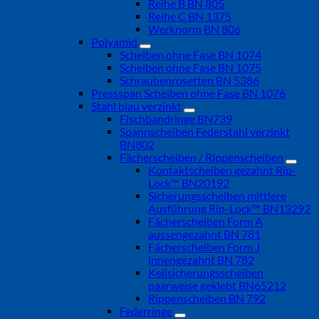
Reihe B BN 805
Reihe C BN 1375
Werknorm BN 806
Polyamid
Scheiben ohne Fase BN 1074
Scheiben ohne Fase BN 1075
Schraubenrosetten BN 5386
Pressspan Scheiben ohne Fase BN 1076
Stahl blau verzinkt
Fischbandringe BN739
Spannscheiben Federstahl verzinkt
BN802
Fächerscheiben / Rippenscheiben
Kontaktscheiben gezahnt Rip-
Lock™ BN20192
Sicherungsscheiben mittlere
Ausführung Rip-Lock™ BN13292
Fächerscheiben Form A
aussengezahnt BN 781
Fächerscheiben Form J
innengezahnt BN 782
Keilsicherungsscheiben
paarweise geklebt BN65212
Rippenscheiben BN 792
Federringe