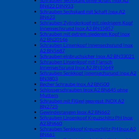
Schrauben Sechskant ohne Schaft Inox A2
BN622 DIN933
Schrauben Sechskant mit Schaft Inox A2
BN623
Schrauben Zylinderkopf mit niedrigem Kopf
Innensechsrund Inox A2 BN15857
Schrauben mit extrem niederem Kopf Inox
A2 BN20146
Schrauben Linsenkopf Innensechsrund Inox
A2 BN5687
Schrauben einbruchsicher Inox A2 BN33021
Schrauben Linsenkopf mit Flansch
Innensechsrund Inox A2 BN10649
Schrauben Senkkopf Innensechsrund Inox A2
BN3803
Becher Schraube Inox A2 BN500
Schlosserschrauben Inox A2 BN645 ohne
Muttern
Schrauben mit Flügel gepresst INOX A2
BN2725
Gewindestangen Inox A2 BN662
Schrauben Linsenkopf Kreuzschlitz PH Inox
A2 BN660
Schrauben Senkkopf Kreuzschlitz PH Inox A2
BN661