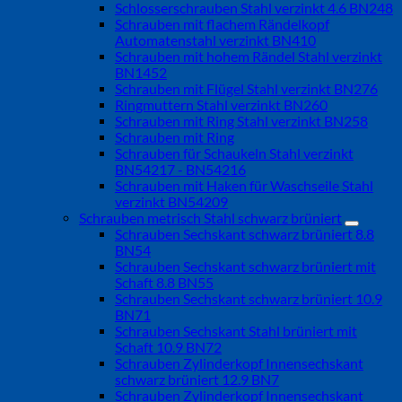
Schlosserschrauben Stahl verzinkt 4.6 BN248
Schrauben mit flachem Rändelkopf
Automatenstahl verzinkt BN410
Schrauben mit hohem Rändel Stahl verzinkt
BN1452
Schrauben mit Flügel Stahl verzinkt BN276
Ringmuttern Stahl verzinkt BN260
Schrauben mit Ring Stahl verzinkt BN258
Schrauben mit Ring
Schrauben für Schaukeln Stahl verzinkt
BN54217 - BN54216
Schrauben mit Haken für Waschseile Stahl
verzinkt BN54209
Schrauben metrisch Stahl schwarz brüniert
Schrauben Sechskant schwarz brüniert 8.8
BN54
Schrauben Sechskant schwarz brüniert mit
Schaft 8.8 BN55
Schrauben Sechskant schwarz brüniert 10.9
BN71
Schrauben Sechskant Stahl brüniert mit
Schaft 10.9 BN72
Schrauben Zylinderkopf Innensechskant
schwarz brüniert 12.9 BN7
Schrauben Zylinderkopf Innensechskant