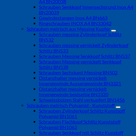
A4 BN20038
Schrauben Senkkopf Innensechsrund Inox A4
BN20039
Gewindestangen Inox A4 BN663
Ringschrauben INOX A4 BN33042
Schrauben metrisch aus Messing Kupfer
Schrauben messing Zylinderkopf Schlitz
BN532
Schrauben messing vernickelt Zylinderkopf
Schlitz BN533
Schrauben Messing Senkkopf Schlitz BN537
Schrauben Messing vernickelt Senkkopf
Schlitz BN538
Schrauben Sechskant Messing BN502
Distanzhalter messing vernickelt
Innengewinde Aussengewinde BN3321
Distanzhalter messing vernickelt
Innengewinde beidseitig BN3320
Schweissbolzen Stahl verkupfert BN1456
Schrauben metrisch Polyamid - Kunststoff
Schrauben Zylinderkopf Schlitz Kunstsoff
Polyamid BN1061
Schrauben Flachkopf Schlitz Kunststoff
Polyamid BN1062
Schrauben Senkkopf mit Schlitz Kunstoff