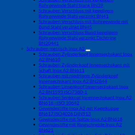
Rohrgewinde Stahl blank BN39
Schrauben Verschluss mit kegeligem
Rohrgewinde Stahl verzinkt BN41
Schrauben Verschluss mit Rohrgewinde mit
Bund Stahl verzinkt BN45
Schrauben Verschluss Bund kegeligem
Rohrgewinde Stahl verzinkt Dichtring
BN20441
Schrauben metrisch Inox A2
Schrauben Zylinderkopf Innensechskant Inox
A2 BN610
Schrauben Zylinderkopf Innensechskant mit
Schaft Inox A2 BN611
Schrauben mit niedrigem Zylinderkopf
Innensechskant Inox A2 BN2844
Schrauben Linsenkopf Innensechskant Inox
A2 BN1593 ISO7380-1
Schrauben Senkkopf Innensechskant Inox A2
BN616 ~ISO 10642
Gewindestifte Inox A2 mit Kegelkuppe
BN617 ISO4026 DIN913
Gewindestifte mit Spitze Inox A2 BN618
Gewindestifte mit Ringschneide Inox A2
BN621