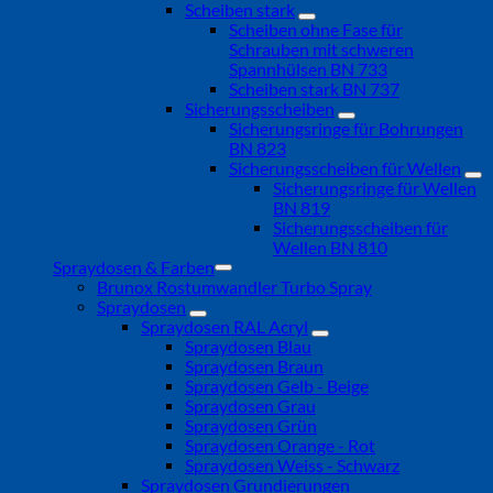
Scheiben stark
Scheiben ohne Fase für
Schrauben mit schweren
Spannhülsen BN 733
Scheiben stark BN 737
Sicherungsscheiben
Sicherungsringe für Bohrungen
BN 823
Sicherungsscheiben für Wellen
Sicherungsringe für Wellen
BN 819
Sicherungsscheiben für
Wellen BN 810
Spraydosen & Farben
Brunox Rostumwandler Turbo Spray
Spraydosen
Spraydosen RAL Acryl
Spraydosen Blau
Spraydosen Braun
Spraydosen Gelb - Beige
Spraydosen Grau
Spraydosen Grün
Spraydosen Orange - Rot
Spraydosen Weiss - Schwarz
Spraydosen Grundierungen