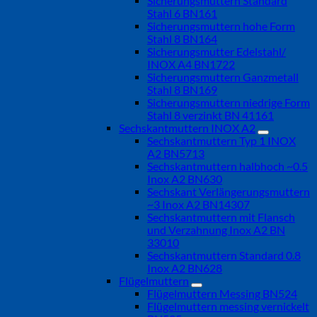
Sicherungsmuttern Standard
Stahl 6 BN161
Sicherungsmuttern hohe Form
Stahl 8 BN164
Sicherungsmutter Edelstahl/
INOX A4 BN1722
Sicherungsmuttern Ganzmetall
Stahl 8 BN169
Sicherungsmuttern niedrige Form
Stahl 8 verzinkt BN 41161
Sechskantmuttern INOX A2
Sechskantmuttern Typ 1 INOX
A2 BN5713
Sechskantmuttern halbhoch ~0.5
Inox A2 BN630
Sechskant Verlängerungsmuttern
~3 Inox A2 BN14307
Sechskantmuttern mit Flansch
und Verzahnung Inox A2 BN
33010
Sechskantmuttern Standard 0.8
Inox A2 BN628
Flügelmuttern
Flügelmuttern Messing BN524
Flügelmuttern messing vernickelt