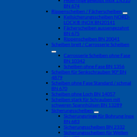
Federringe gewölbt Inox 1.4310
BN 674
Rippenscheiben / Fächerscheiben
Keilsicherungsscheiben NORD-
LOCK® INOX BN20141
Fächerscheiben aussengezahnt
BN 675
Rippenscheiben BN 20041
Scheiben breit / Carrosserie Scheiben
Carrosserie Scheiben ohne Fase
BN 10342
Scheiben ohne Fase BN 1356
Scheiben für Senkschrauben 90° BN
4879
Scheiben ohne Fase Standard / schmal
BN 670
Scheiben ohne Loch BN 14057
Scheiben stark für Schrauben mit
schweren Spannhülsen BN 13289
Sicherungsscheiben
Sicherungsringe für Bohrung Inox
BN 683
Sicherungsscheiben BN 2332
Sicherungsscheiben für Wellen