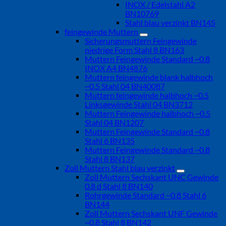
INOX / Edelstahl A2
BN10769
Stahl blau verzinkt BN145
feingewinde Muttern
Sicherungsmuttern Feingewinde
niedrige Form Stahl 8 BN163
Muttern Feingewinde Standard ~0.8
INOX A4 BN4876
Muttern feingewinde blank halbhoch
~0.5 Stahl 04 BN40087
Muttern feingewinde halbhoch ~0.5
Linksgewinde Stahl 04 BN3712
Muttern Feingewinde halbhoch ~0.5
Stahl 04 BN1207
Muttern Feingewinde Standard ~0.8
Stahl 6 BN135
Muttern Feingewinde Standard ~0.8
Stahl 8 BN137
Zoll Muttern Stahl blau verzinkt
Zoll Muttern Sechskant UNC Gewinde
0.8 d Stahl 8 BN140
Rohrgewinde Standard ~0.8 Stahl 6
BN144
Zoll Muttern Sechskant UNF Gewinde
~0.8 Stahl 8 BN142