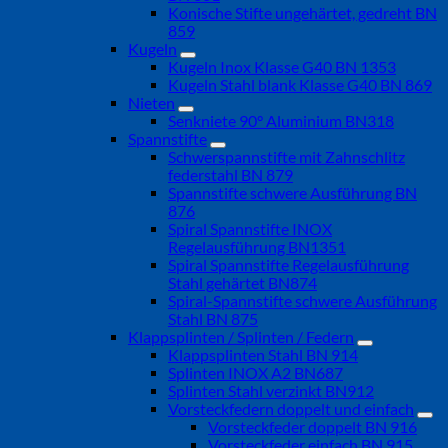
Konische Stifte ungehärtet, gedreht BN
859
Kugeln
Kugeln Inox Klasse G40 BN 1353
Kugeln Stahl blank Klasse G40 BN 869
Nieten
Senkniete 90° Aluminium BN318
Spannstifte
Schwerspannstifte mit Zahnschlitz
federstahl BN 879
Spannstifte schwere Ausführung BN
876
Spiral Spannstifte INOX
Regelausführung BN1351
Spiral Spannstifte Regelausführung
Stahl gehärtet BN874
Spiral-Spannstifte schwere Ausführung
Stahl BN 875
Klappsplinten / Splinten / Federn
Klappsplinten Stahl BN 914
Splinten INOX A2 BN687
Splinten Stahl verzinkt BN912
Vorsteckfedern doppelt und einfach
Vorsteckfeder doppelt BN 916
Vorsteckfeder einfach BN 915