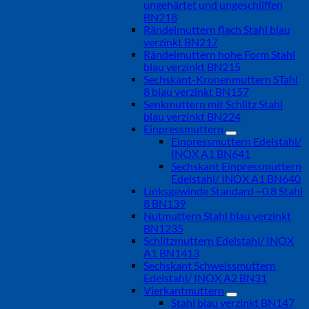
ungehärtet und ungeschliffen
BN218
Rändelmuttern flach Stahl blau
verzinkt BN217
Rändelmuttern hohe Form Stahl
blau verzinkt BN215
Sechskant-Kronenmuttern STahl
8 blau verzinkt BN157
Senkmuttern mit Schlitz Stahl
blau verzinkt BN224
Einpressmuttern
Einpressmuttern Edelstahl/
INOX A1 BN641
Sechskant Einpressmuttern
Edelstahl/ INOX A1 BN640
Linksgewinde Standard ~0.8 Stahl
8 BN139
Nutmuttern Stahl blau verzinkt
BN1235
Schlitzmuttern Edelstahl/ INOX
A1 BN1413
Sechskant Schweissmuttern
Edelstahl/ INOX A2 BN31
Vierkantmuttern
Stahl blau verzinkt BN147