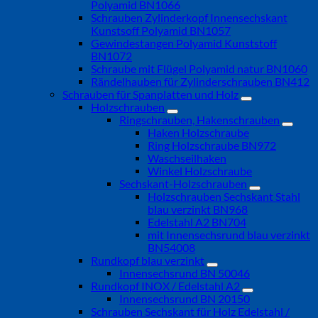
Polyamid BN1066
Schrauben Zylinderkopf Innensechskant
Kunstsoff Polyamid BN1057
Gewindestangen Polyamid Kunststoff
BN1072
Schraube mit Flügel Polyamid natur BN1060
Rändelhauben für Zylinderschrauben BN412
Schrauben für Spanplatten und Holz
Holzschrauben
Ringschrauben, Hakenschrauben
Haken Holzschraube
Ring Holzschraube BN972
Waschseilhaken
Winkel Holzschraube
Sechskant-Holzschrauben
Holzschrauben Sechskant Stahl
blau verzinkt BN968
Edelstahl A2 BN704
mit Innensechsrund blau verzinkt
BN54008
Rundkopf blau verzinkt
Innensechsrund BN 50046
Rundkopf INOX / Edelstahl A2
Innensechsrund BN 20150
Schrauben Sechskant für Holz Edelstahl /