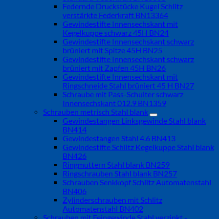
Federnde Druckstücke Kugel Schlitz
verstärkte Federkraft BN13364
Gewindestifte Innensechskant mit
Kegelkuppe schwarz 45H BN24
Gewindestifte Innensechskant schwarz
brüniert mit Spitze 45H BN25
Gewindestifte Innensechskant schwarz
brüniert mit Zapfen 45H BN26
Gewindestifte Innensechskant mit
Ringschneide Stahl brüniert 45 H BN27
Schraube mit Pass-Schulter schwarz
Innensechskant 012.9 BN1359
Schrauben metrisch Stahl blank
Gewindestangen Linksgewinde Stahl blank
BN414
Gewindestangen Stahl 4.6 BN413
Gewindestifte Schlitz Kegelkuppe Stahl blank
BN426
Ringmuttern Stahl blank BN259
Ringschrauben Stahl blank BN257
Schrauben Senkkopf Schlitz Automatenstahl
BN406
Zylinderschrauben mit Schlitz
Automatenstahl BN402
Schrauben mit Feingewinde Stahl verzinkt -