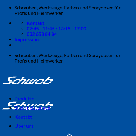
Zum
Schrauben, Werkzeuge, Farben und Spraydosen für
Inhalt
Profis und Heimwerker
springen
Kontakt
07:45 - 11:45 / 13:15 - 17:00
032 653 84 84
Impressum
Schrauben, Werkzeuge, Farben und Spraydosen für
Profis und Heimwerker
Produkte
Dienstleistungen
Kontakt
Über uns