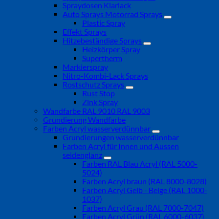
Spraydosen Klarlack
Auto Sprays Motorrad Sprays
Plastic Spray
Effekt Sprays
Hitzebeständige Sprays
Heizkörper Spray
Supertherm
Markierspray
Nitro-Kombi-Lack Sprays
Rostschutz Sprays
Rust Stop
Zink Spray
Wandfarbe RAL 9010 RAL 9003
Grundierung Wandfarbe
Farben Acryl wasserverdünnbar
Grundierungen wasserverdünnbar
Farben Acryl für Innen und Aussen
seidenglanz
Farben RAL Blau Acryl (RAL 5000-
5024)
Farben Acryl braun (RAL 8000-8028)
Farben Acryl Gelb - Beige (RAL 1000-
1037)
Farben Acryl Grau (RAL 7000-7047)
Farben Acryl Grün (RAL 6000-6037)