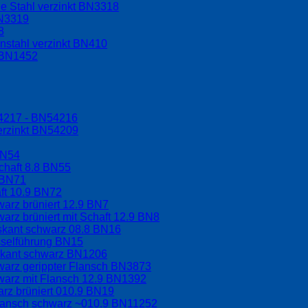
e Stahl verzinkt BN3318
BN3319
8
nstahl verzinkt BN410
t BN1452
54217 - BN54216
erzinkt BN54209
BN54
chaft 8.8 BN55
 BN71
aft 10.9 BN72
arz brüniert 12.9 BN7
arz brüniert mit Schaft 12.9 BN8
hskant schwarz 08.8 BN16
sselführung BN15
skant schwarz BN1206
warz gerippter Flansch BN3873
warz mit Flansch 12.9 BN1392
rz brüniert 010.9 BN19
Flansch schwarz ~010.9 BN11252