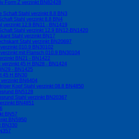
riv Form Z verzinkt BN82428
 Schaft Stahl verzinkt 8.8 BN3
chaft Stahl verzinkt 8.8 BN4
l verzinkt 12.9 BN11 - BN1419
Schaft Stahl verzinkt 12.9 BN12-BN1420
kant Stahl verzinkt BN17
echskant Stahl verzinkt BN20697
 verzinkt 010.9 BN30102
verzinkt mit Flansch 010.9 BN30104
erzinkt BN21 - BN1422
l verzinkt 45 H BN28 - BN1424
H BN29 - BN1425
kt 45 H BN30
 verzinkt BN6404
riger Kopf Stahl verzinkt 08.8 BN4850
chsrund BN5128
hsrund Stahl verzinkt BN20367
verzinkt BN4851
56
nkt BN57
zinkt BN5950
kt BN330
BN357