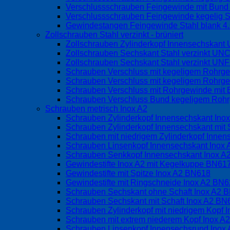
Verschlussschrauben Feingewinde mit Bund o
Verschlussschrauben Feingewinde kegelig S
Gewindestangen Feingewinde Stahl blank 4
Zollschrauben Stahl verzinkt - brüniert
Zollschrauben Zylinderkopf Innensechskan
Zollschrauben Sechskant Stahl verzinkt UN
Zollschrauben Sechskant Stahl verzinkt UN
Schrauben Verschluss mit kegeligem Rohrg
Schrauben Verschluss mit kegeligem Rohrge
Schrauben Verschluss mit Rohrgewinde mit 
Schrauben Verschluss Bund kegeligem Rohrg
Schrauben metrisch Inox A2
Schrauben Zylinderkopf Innensechskant Ino
Schrauben Zylinderkopf Innensechskant mit 
Schrauben mit niedrigem Zylinderkopf Inne
Schrauben Linsenkopf Innensechskant Inox
Schrauben Senkkopf Innensechskant Inox 
Gewindestifte Inox A2 mit Kegelkuppe BN6
Gewindestifte mit Spitze Inox A2 BN618
Gewindestifte mit Ringschneide Inox A2 BN
Schrauben Sechskant ohne Schaft Inox A2 
Schrauben Sechskant mit Schaft Inox A2 BN
Schrauben Zylinderkopf mit niedrigem Kopf
Schrauben mit extrem niederem Kopf Inox 
Schrauben Linsenkopf Innensechsrund Inox