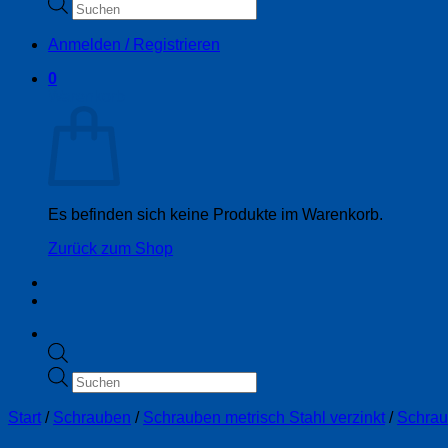
Products
search
Anmelden / Registrieren
0
Warenkorb
Es befinden sich keine Produkte im Warenkorb.
Zurück zum Shop
Products
search
Start
/
Schrauben
/
Schrauben metrisch Stahl verzinkt
/
Schrau