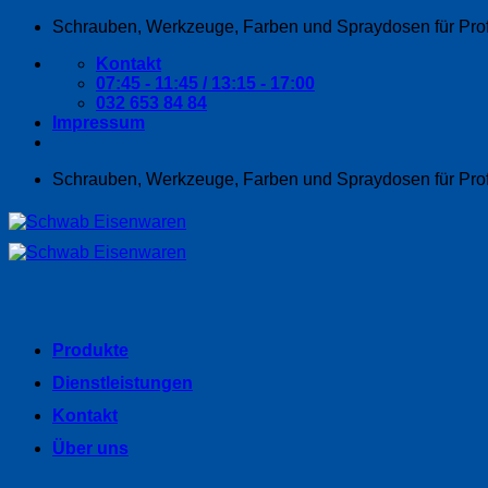
Zum
Schrauben, Werkzeuge, Farben und Spraydosen für Pro
Inhalt
Kontakt
springen
07:45 - 11:45 / 13:15 - 17:00
032 653 84 84
Impressum
Schrauben, Werkzeuge, Farben und Spraydosen für Pro
Produkte
Dienstleistungen
Kontakt
Über uns