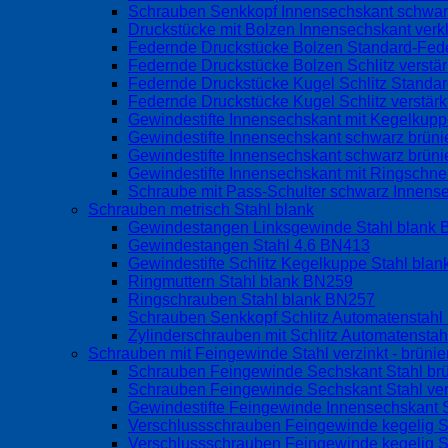
Schrauben Senkkopf Innensechskant schwarz
Druckstücke mit Bolzen Innensechskant verk
Federnde Druckstücke Bolzen Standard-Fed
Federnde Druckstücke Bolzen Schlitz verstä
Federnde Druckstücke Kugel Schlitz Standa
Federnde Druckstücke Kugel Schlitz verstär
Gewindestifte Innensechskant mit Kegelku
Gewindestifte Innensechskant schwarz brüni
Gewindestifte Innensechskant schwarz brüni
Gewindestifte Innensechskant mit Ringschne
Schraube mit Pass-Schulter schwarz Innen
Schrauben metrisch Stahl blank
Gewindestangen Linksgewinde Stahl blank
Gewindestangen Stahl 4.6 BN413
Gewindestifte Schlitz Kegelkuppe Stahl bla
Ringmuttern Stahl blank BN259
Ringschrauben Stahl blank BN257
Schrauben Senkkopf Schlitz Automatenstah
Zylinderschrauben mit Schlitz Automatensta
Schrauben mit Feingewinde Stahl verzinkt - brünier
Schrauben Feingewinde Sechskant Stahl br
Schrauben Feingewinde Sechskant Stahl ve
Gewindestifte Feingewinde Innensechskant S
Verschlussschrauben Feingewinde kegelig S
Verschlussschrauben Feingewinde kegelig S