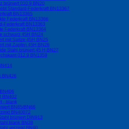
 brüniert 010.9 BN20
lebt Standard-Federkraft BN13367
erkraft BN13365
rkte Federkraft BN13366
rd-Federkraft BN13363
kte Federkraft BN13364
ppe schwarz 45H BN24
ert mit Spitze 45H BN25
ert mit Zapfen 45H BN26
ide Stahl brüniert 45 H BN27
sechskant 012.9 BN1359
 BN414
nk BN426
l BN406
hl BN402
t - blank
üniert BN65/BN66
rzinkt BN40072
tahl brüniert DIN913
tahl blank BN38
tahl verzinkt BN40