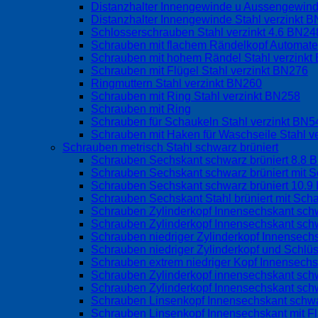
Distanzhalter Innengewinde u Aussengewind
Distanzhalter Innengewinde Stahl verzinkt 
Schlosserschrauben Stahl verzinkt 4.6 BN24
Schrauben mit flachem Rändelkopf Automate
Schrauben mit hohem Rändel Stahl verzink
Schrauben mit Flügel Stahl verzinkt BN276
Ringmuttern Stahl verzinkt BN260
Schrauben mit Ring Stahl verzinkt BN258
Schrauben mit Ring
Schrauben für Schaukeln Stahl verzinkt BN
Schrauben mit Haken für Waschseile Stahl v
Schrauben metrisch Stahl schwarz brüniert
Schrauben Sechskant schwarz brüniert 8.8 
Schrauben Sechskant schwarz brüniert mit S
Schrauben Sechskant schwarz brüniert 10.9
Schrauben Sechskant Stahl brüniert mit Sch
Schrauben Zylinderkopf Innensechskant schw
Schrauben Zylinderkopf Innensechskant schw
Schrauben niedriger Zylinderkopf Innensec
Schrauben niedriger Zylinderkopf und Schlü
Schrauben extrem niedriger Kopf Innensech
Schrauben Zylinderkopf innensechskant sch
Schrauben Zylinderkopf Innensechskant sch
Schrauben Linsenkopf Innensechskant schwa
Schrauben Linsenkopf Innensechskant mit 