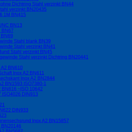
hne Dichtring Stahl verzinkt BN44
tahl verzinkt BN20435
.6 1M BN415
t UNC BN13
C BN67
F BN69
ewinde Stahl blank BN39
winde Stahl verzinkt BN41
Bund Stahl verzinkt BN45
ewinde Stahl verzinkt Dichtring BN20441
x A2 BN610
Schaft Inox A2 BN611
nsechskant Inox A2 BN2844
 A2 BN1593 ISO7380-1
A2 BN616 ~ISO 10642
17 ISO4026 DIN913
621
BN622 DIN933
623
 Innensechsrund Inox A2 BN15857
A2 BN20146
 A2 BN5687