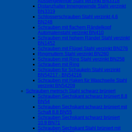
Aussengewinde Stahl verzinkt BN3318
Distanzhalter Innengewinde Stahl verzinkt
BN3319
Schlosserschrauben Stahl verzinkt 4.6
BN248
Schrauben mit flachem Rändelkopf
Automatenstahl verzinkt BN410
Schrauben mit hohem Rändel Stahl verzinkt
BN1452
Schrauben mit Flügel Stahl verzinkt BN276
Ringmuttern Stahl verzinkt BN260
Schrauben mit Ring Stahl verzinkt BN258
Schrauben mit Ring
Schrauben für Schaukeln Stahl verzinkt
BN54217 - BN54216
Schrauben mit Haken für Waschseile Stahl
verzinkt BN54209
Schrauben metrisch Stahl schwarz brüniert
Schrauben Sechskant schwarz brüniert 8.8
BN54
Schrauben Sechskant schwarz brüniert mit
Schaft 8.8 BN55
Schrauben Sechskant schwarz brüniert
10.9 BN71
Schrauben Sechskant Stahl brüniert mit