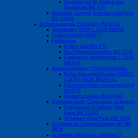
Sprengringe für Wellen aus
Runddraht BN 825
Standard / schmal Scheiben mit Fase
BN 14684
Sicherungsringe Edelstahl / INOX A2
Tellerfedern INOX 1.4310 BN838
Federscheiben BN677
Federringe
Enden glatt BN 672
für Zylinderschrauben BN 5258
Federringe gewölbt Inox 1.4310
BN 674
Rippenscheiben / Fächerscheiben
Keilsicherungsscheiben NORD-
LOCK® INOX BN20141
Fächerscheiben aussengezahnt
BN 675
Rippenscheiben BN 20041
Scheiben breit / Carrosserie Scheiben
Carrosserie Scheiben ohne
Fase BN 10342
Scheiben ohne Fase BN 1356
Scheiben für Senkschrauben 90° BN
4879
Scheiben ohne Fase Standard /