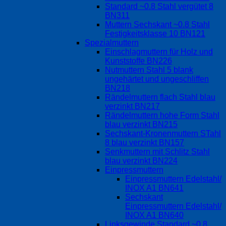
Standard ~0.8 Stahl vergütet 8
BN311
Muttern Sechskant ~0.8 Stahl
Festigkeitsklasse 10 BN121
Spezialmuttern
Einschlagmuttern für Holz und
Kunststoffe BN226
Nutmuttern Stahl 5 blank
ungehärtet und ungeschliffen
BN218
Rändelmuttern flach Stahl blau
verzinkt BN217
Rändelmuttern hohe Form Stahl
blau verzinkt BN215
Sechskant-Kronenmuttern STahl
8 blau verzinkt BN157
Senkmuttern mit Schlitz Stahl
blau verzinkt BN224
Einpressmuttern
Einpressmuttern Edelstahl/
INOX A1 BN641
Sechskant
Einpressmuttern Edelstahl/
INOX A1 BN640
Linksgewinde Standard ~0.8