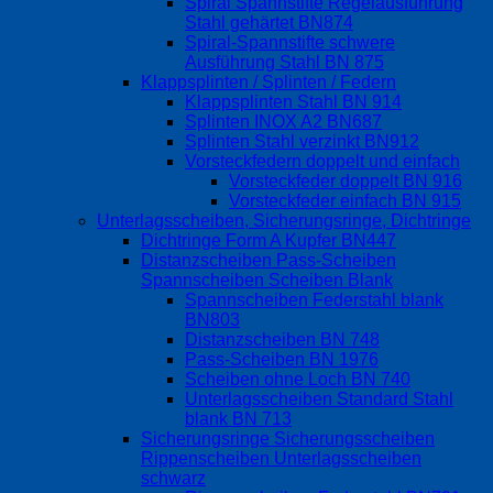
Spiral Spannstifte Regelausführung
Stahl gehärtet BN874
Spiral-Spannstifte schwere
Ausführung Stahl BN 875
Klappsplinten / Splinten / Federn
Klappsplinten Stahl BN 914
Splinten INOX A2 BN687
Splinten Stahl verzinkt BN912
Vorsteckfedern doppelt und einfach
Vorsteckfeder doppelt BN 916
Vorsteckfeder einfach BN 915
Unterlagsscheiben, Sicherungsringe, Dichtringe
Dichtringe Form A Kupfer BN447
Distanzscheiben Pass-Scheiben
Spannscheiben Scheiben Blank
Spannscheiben Federstahl blank
BN803
Distanzscheiben BN 748
Pass-Scheiben BN 1976
Scheiben ohne Loch BN 740
Unterlagsscheiben Standard Stahl
blank BN 713
Sicherungsringe Sicherungsscheiben
Rippenscheiben Unterlagsscheiben
schwarz