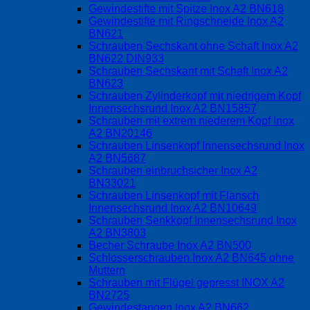
Gewindestifte mit Spitze Inox A2 BN618
Gewindestifte mit Ringschneide Inox A2
BN621
Schrauben Sechskant ohne Schaft Inox A2
BN622 DIN933
Schrauben Sechskant mit Schaft Inox A2
BN623
Schrauben Zylinderkopf mit niedrigem Kopf
Innensechsrund Inox A2 BN15857
Schrauben mit extrem niederem Kopf Inox
A2 BN20146
Schrauben Linsenkopf Innensechsrund Inox
A2 BN5687
Schrauben einbruchsicher Inox A2
BN33021
Schrauben Linsenkopf mit Flansch
Innensechsrund Inox A2 BN10649
Schrauben Senkkopf Innensechsrund Inox
A2 BN3803
Becher Schraube Inox A2 BN500
Schlosserschrauben Inox A2 BN645 ohne
Muttern
Schrauben mit Flügel gepresst INOX A2
BN2725
Gewindestangen Inox A2 BN662