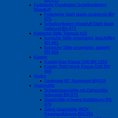
BN 855
Federkeile Passfedern Scheibenfedern
Woodruff
Federkeile Stahl blank rundstirnig BN
870
Scheibenfedern Woodruff Stahl blank
halbrund BN 873
Konische Stifte Toleranz h10
konische Stifte ungehärtet, geschliffen
BN 861
Konische Stifte ungehärtet, gedreht
BN 859
Kugeln
Kugeln Inox Klasse G40 BN 1353
Kugeln Stahl blank Klasse G40 BN
869
Nieten
Senkniete 90° Aluminium BN318
Spannstifte
Schwerspannstifte mit Zahnschlitz
federstahl BN 879
Spannstifte schwere Ausführung BN
876
Spiral Spannstifte INOX
Regelausführung BN1351