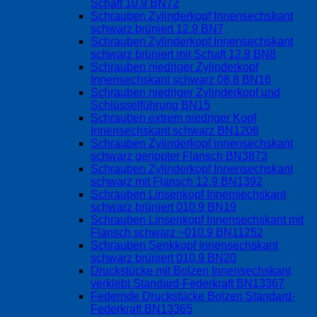
Schaft 10.9 BN72
Schrauben Zylinderkopf Innensechskant
schwarz brüniert 12.9 BN7
Schrauben Zylinderkopf Innensechskant
schwarz brüniert mit Schaft 12.9 BN8
Schrauben niedriger Zylinderkopf
Innensechskant schwarz 08.8 BN16
Schrauben niedriger Zylinderkopf und
Schlüsselführung BN15
Schrauben extrem niedriger Kopf
Innensechskant schwarz BN1206
Schrauben Zylinderkopf innensechskant
schwarz gerippter Flansch BN3873
Schrauben Zylinderkopf Innensechskant
schwarz mit Flansch 12.9 BN1392
Schrauben Linsenkopf Innensechskant
schwarz brüniert 010.9 BN19
Schrauben Linsenkopf Innensechskant mit
Flansch schwarz ~010.9 BN11252
Schrauben Senkkopf Innensechskant
schwarz brüniert 010.9 BN20
Druckstücke mit Bolzen Innensechskant
verklebt Standard-Federkraft BN13367
Federnde Druckstücke Bolzen Standard-
Federkraft BN13365