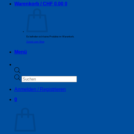
Warenkorb /
CHF
0.00
0
Es befinden sich keine Produkte im Warenkorb.
Zurück zum Shop
Menü
Products
search
Anmelden / Registrieren
0
Warenkorb