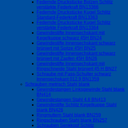
Federnde Druckstücke Bolzen Schlitz
verstärkte Federkraft BN13366
Federnde Druckstücke Kugel Schlitz
Standard-Federkraft BN13363
Federnde Druckstücke Kugel Schlitz
verstärkte Federkraft BN13364
Gewindestifte Innensechskant mit
Kegelkuppe schwarz 45H BN24
Gewindestifte Innensechskant schwarz
brüniert mit Spitze 45H BN25
Gewindestifte Innensechskant schwarz
brüniert mit Zapfen 45H BN26
Gewindestifte Innensechskant mit
Ringschneide Stahl brüniert 45 H BN27
Schraube mit Pass-Schulter schwarz
Innensechskant 012.9 BN1359
Schrauben metrisch Stahl blank
Gewindestangen Linksgewinde Stahl blank
BN414
Gewindestangen Stahl 4.6 BN413
Gewindestifte Schlitz Kegelkuppe Stahl
blank BN426
Ringmuttern Stahl blank BN259
Ringschrauben Stahl blank BN257
Schrauben Senkkopf Schlitz