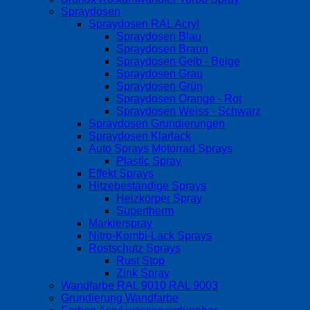
Spraydosen
Spraydosen RAL Acryl
Spraydosen Blau
Spraydosen Braun
Spraydosen Gelb - Beige
Spraydosen Grau
Spraydosen Grün
Spraydosen Orange - Rot
Spraydosen Weiss - Schwarz
Spraydosen Grundierungen
Spraydosen Klarlack
Auto Sprays Motorrad Sprays
Plastic Spray
Effekt Sprays
Hitzebeständige Sprays
Heizkörper Spray
Supertherm
Markierspray
Nitro-Kombi-Lack Sprays
Rostschutz Sprays
Rust Stop
Zink Spray
Wandfarbe RAL 9010 RAL 9003
Grundierung Wandfarbe