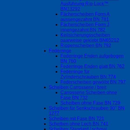
Ausführung Rip-Lock™
BN13292
Fächerscheiben Form A
aussengezahnt BN 781
Fächerscheiben Form J
innengezahnt BN 782
Keilsicherungsscheiben
paarweise geklebt BN65212
Rippenscheiben BN 792
Federringe
Federringe Enden aufgebogen
BN 760
Federringe Enden glatt BN 762
Federringe für
Zylinderschrauben BN 774
Federscheiben gewölbt BN 797
Scheiben Carrosserie / breit
Carrosserie Scheiben ohne
Fase BN 732
Scheiben ohne Fase BN 729
Scheiben für Senkschrauben 90° BN
1277
Scheiben mit Fase BN 721
Scheiben ohne Loch BN 741
Scheiben Standard / schmal