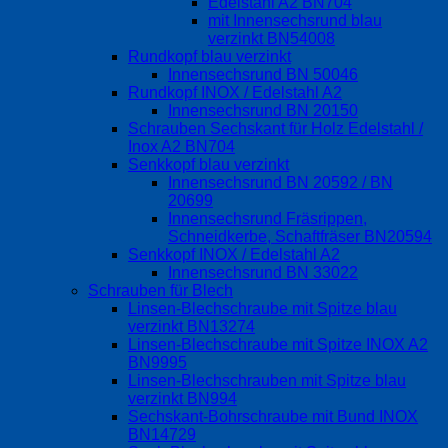
Edelstahl A2 BN704
mit Innensechsrund blau
verzinkt BN54008
Rundkopf blau verzinkt
Innensechsrund BN 50046
Rundkopf INOX / Edelstahl A2
Innensechsrund BN 20150
Schrauben Sechskant für Holz Edelstahl /
Inox A2 BN704
Senkkopf blau verzinkt
Innensechsrund BN 20592 / BN
20699
Innensechsrund Fräsrippen,
Schneidkerbe, Schaftfräser BN20594
Senkkopf INOX / Edelstahl A2
Innensechsrund BN 33022
Schrauben für Blech
Linsen-Blechschraube mit Spitze blau
verzinkt BN13274
Linsen-Blechschraube mit Spitze INOX A2
BN9995
Linsen-Blechschrauben mit Spitze blau
verzinkt BN994
Sechskant-Bohrschraube mit Bund INOX
BN14729