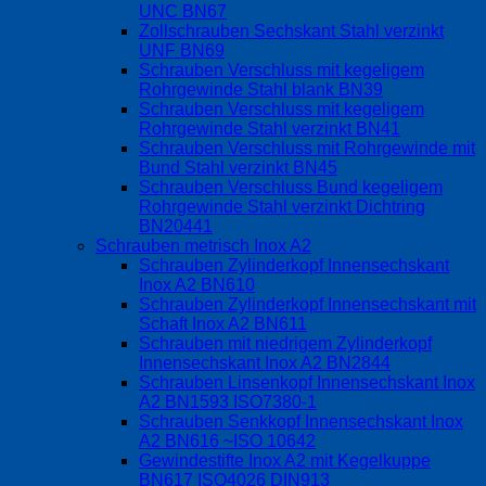
UNC BN67
Zollschrauben Sechskant Stahl verzinkt
UNF BN69
Schrauben Verschluss mit kegeligem
Rohrgewinde Stahl blank BN39
Schrauben Verschluss mit kegeligem
Rohrgewinde Stahl verzinkt BN41
Schrauben Verschluss mit Rohrgewinde mit
Bund Stahl verzinkt BN45
Schrauben Verschluss Bund kegeligem
Rohrgewinde Stahl verzinkt Dichtring
BN20441
Schrauben metrisch Inox A2
Schrauben Zylinderkopf Innensechskant
Inox A2 BN610
Schrauben Zylinderkopf Innensechskant mit
Schaft Inox A2 BN611
Schrauben mit niedrigem Zylinderkopf
Innensechskant Inox A2 BN2844
Schrauben Linsenkopf Innensechskant Inox
A2 BN1593 ISO7380-1
Schrauben Senkkopf Innensechskant Inox
A2 BN616 ~ISO 10642
Gewindestifte Inox A2 mit Kegelkuppe
BN617 ISO4026 DIN913