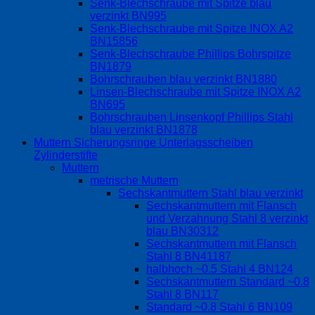
Senk-Blechschraube mit Spitze blau
verzinkt BN995
Senk-Blechschraube mit Spitze INOX A2
BN15856
Senk-Blechschraube Phillips Bohrspitze
BN1879
Bohrschrauben blau verzinkt BN1880
Linsen-Blechschraube mit Spitze INOX A2
BN695
Bohrschrauben Linsenkopf Phillips Stahl
blau verzinkt BN1878
Muttern Sicherungsringe Unterlagsscheiben
Zylinderstifte
Muttern
metrische Muttern
Sechskantmuttern Stahl blau verzinkt
Sechskantmuttern mit Flansch
und Verzahnung Stahl 8 verzinkt
blau BN30312
Sechskantmuttern mit Flansch
Stahl 8 BN41187
halbhoch ~0.5 Stahl 4 BN124
Sechskantmuttern Standard ~0.8
Stahl 8 BN117
Standard ~0.8 Stahl 6 BN109