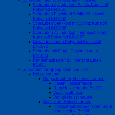
Schrauben metrisch Polyamid - Kunststoff
Schrauben Zylinderkopf Schlitz Kunstsoff
Polyamid BN1061
Schrauben Flachkopf Schlitz Kunststoff
Polyamid BN1062
Schrauben Senkkopf mit Schlitz Kunstoff
Polyamid BN1066
Schrauben Zylinderkopf Innensechskant
Kunstsoff Polyamid BN1057
Gewindestangen Polyamid Kunststoff
BN1072
Schraube mit Flügel Polyamid natur
BN1060
Rändelhauben für Zylinderschrauben
BN412
Schrauben für Spanplatten und Holz
Holzschrauben
Ringschrauben, Hakenschrauben
Haken Holzschraube
Ring Holzschraube BN972
Waschseilhaken
Winkel Holzschraube
Sechskant-Holzschrauben
Holzschrauben Sechskant Stahl
blau verzinkt BN968