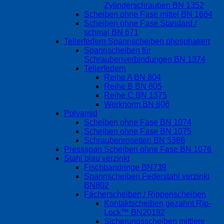
Zylinderschrauben BN 1352
Scheiben ohne Fase mittel BN 1684
Scheiben ohne Fase Standard /
schmal BN 671
Tellerfedern Spannscheiben phosphatiert
Spannscheiben für
Schraubenverbindungen BN 1374
Tellerfedern
Reihe A BN 804
Reihe B BN 805
Reihe C BN 1375
Werknorm BN 806
Polyamid
Scheiben ohne Fase BN 1074
Scheiben ohne Fase BN 1075
Schraubenrosetten BN 5386
Pressspan Scheiben ohne Fase BN 1076
Stahl blau verzinkt
Fischbandringe BN739
Spannscheiben Federstahl verzinkt
BN802
Fächerscheiben / Rippenscheiben
Kontaktscheiben gezahnt Rip-
Lock™ BN20192
Sicherungsscheiben mittlere