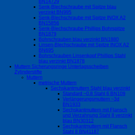
BN14729
Senk-Blechschraube mit Spitze blau
verzinkt BN995
Senk-Blechschraube mit Spitze INOX A2
BN15856
Senk-Blechschraube Phillips Bohrspitze
BN1879
Bohrschrauben blau verzinkt BN1880
Linsen-Blechschraube mit Spitze INOX A2
BN695
Bohrschrauben Linsenkopf Phillips Stahl
blau verzinkt BN1878
Muttern Sicherungsringe Unterlagsscheiben
Zylinderstifte
Muttern
metrische Muttern
Sechskantmuttern Stahl blau verzinkt
Standard ~0.8 Stahl 6 BN109
Verlängerungsmuttern ~3d
BN1933
Sechskantmuttern mit Flansch
und Verzahnung Stahl 8 verzinkt
blau BN30312
Sechskantmuttern mit Flansch
Stahl 8 BN41187