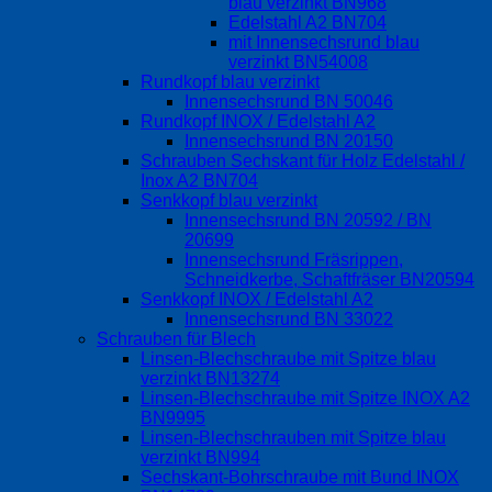
blau verzinkt BN968
Edelstahl A2 BN704
mit Innensechsrund blau
verzinkt BN54008
Rundkopf blau verzinkt
Innensechsrund BN 50046
Rundkopf INOX / Edelstahl A2
Innensechsrund BN 20150
Schrauben Sechskant für Holz Edelstahl /
Inox A2 BN704
Senkkopf blau verzinkt
Innensechsrund BN 20592 / BN
20699
Innensechsrund Fräsrippen,
Schneidkerbe, Schaftfräser BN20594
Senkkopf INOX / Edelstahl A2
Innensechsrund BN 33022
Schrauben für Blech
Linsen-Blechschraube mit Spitze blau
verzinkt BN13274
Linsen-Blechschraube mit Spitze INOX A2
BN9995
Linsen-Blechschrauben mit Spitze blau
verzinkt BN994
Sechskant-Bohrschraube mit Bund INOX