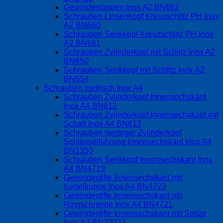
Gewindestangen Inox A2 BN662
Schrauben Linsenkopf Kreuzschlitz PH Inox
A2 BN660
Schrauben Senkkopf Kreuzschlitz PH Inox
A2 BN661
Schrauben Zylinderkopf mit Schlitz Inox A2
BN650
Schrauben Senkkopf mit Schlitz Inox A2
BN654
Schrauben metrisch Inox A4
Schrauben Zylinderkopf Innensechskant
Inox A4 BN612
Schrauben Zylinderkopf Innensechskant mit
Schaft Inox A4 BN613
Schrauben niedriger Zylinderkopf
Schlüsselführung Innensechskant Inox A4
BN1350
Schrauben Senkkopf Innensechskant Inox
A4 BN4719
Gewindestifte Innensechskant mit
Kegelkuppe Inox A4 BN4723
Gewindestifte Innensechskant mit
Ringschneide Inox A4 BN4721
Gewindestifte Innensechskant mit Spitze
Inox A4 BN33032