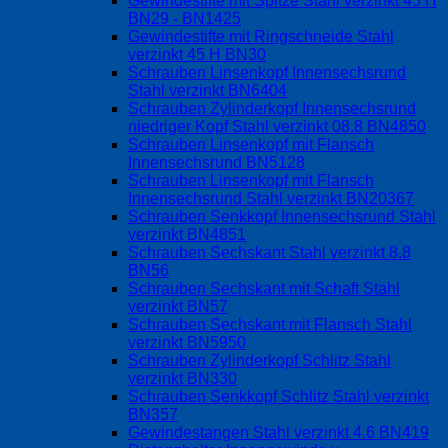
Gewindestifte mit Spitze Stahl verzinkt 45 H
BN29 - BN1425
Gewindestifte mit Ringschneide Stahl
verzinkt 45 H BN30
Schrauben Linsenkopf Innensechsrund
Stahl verzinkt BN6404
Schrauben Zylinderkopf Innensechsrund
niedriger Kopf Stahl verzinkt 08.8 BN4850
Schrauben Linsenkopf mit Flansch
Innensechsrund BN5128
Schrauben Linsenkopf mit Flansch
Innensechsrund Stahl verzinkt BN20367
Schrauben Senkkopf Innensechsrund Stahl
verzinkt BN4851
Schrauben Sechskant Stahl verzinkt 8.8
BN56
Schrauben Sechskant mit Schaft Stahl
verzinkt BN57
Schrauben Sechskant mit Flansch Stahl
verzinkt BN5950
Schrauben Zylinderkopf Schlitz Stahl
verzinkt BN330
Schrauben Senkkopf Schlitz Stahl verzinkt
BN357
Gewindestangen Stahl verzinkt 4.6 BN419