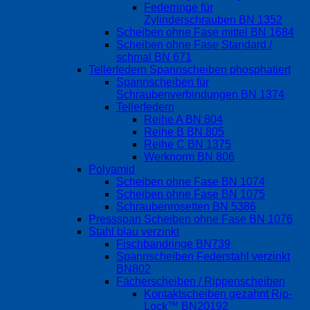
Federringe für
Zylinderschrauben BN 1352
Scheiben ohne Fase mittel BN 1684
Scheiben ohne Fase Standard /
schmal BN 671
Tellerfedern Spannscheiben phosphatiert
Spannscheiben für
Schraubenverbindungen BN 1374
Tellerfedern
Reihe A BN 804
Reihe B BN 805
Reihe C BN 1375
Werknorm BN 806
Polyamid
Scheiben ohne Fase BN 1074
Scheiben ohne Fase BN 1075
Schraubenrosetten BN 5386
Pressspan Scheiben ohne Fase BN 1076
Stahl blau verzinkt
Fischbandringe BN739
Spannscheiben Federstahl verzinkt
BN802
Fächerscheiben / Rippenscheiben
Kontaktscheiben gezahnt Rip-
Lock™ BN20192