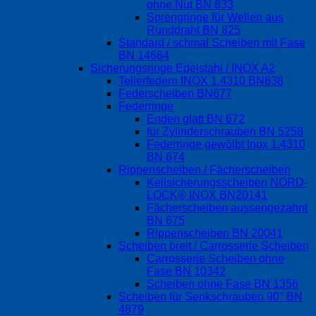
ohne Nut BN 833
Sprengringe für Wellen aus
Runddraht BN 825
Standard / schmal Scheiben mit Fase
BN 14684
Sicherungsringe Edelstahl / INOX A2
Tellerfedern INOX 1.4310 BN838
Federscheiben BN677
Federringe
Enden glatt BN 672
für Zylinderschrauben BN 5258
Federringe gewölbt Inox 1.4310
BN 674
Rippenscheiben / Fächerscheiben
Keilsicherungsscheiben NORD-
LOCK® INOX BN20141
Fächerscheiben aussengezahnt
BN 675
Rippenscheiben BN 20041
Scheiben breit / Carrosserie Scheiben
Carrosserie Scheiben ohne
Fase BN 10342
Scheiben ohne Fase BN 1356
Scheiben für Senkschrauben 90° BN
4879