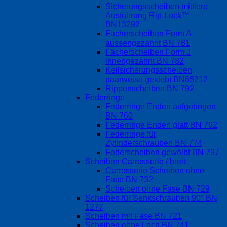
Sicherungsscheiben mittlere
Ausführung Rip-Lock™
BN13292
Fächerscheiben Form A
aussengezahnt BN 781
Fächerscheiben Form J
innengezahnt BN 782
Keilsicherungsscheiben
paarweise geklebt BN65212
Rippenscheiben BN 792
Federringe
Federringe Enden aufgebogen
BN 760
Federringe Enden glatt BN 762
Federringe für
Zylinderschrauben BN 774
Federscheiben gewölbt BN 797
Scheiben Carrosserie / breit
Carrosserie Scheiben ohne
Fase BN 732
Scheiben ohne Fase BN 729
Scheiben für Senkschrauben 90° BN
1277
Scheiben mit Fase BN 721
Scheiben ohne Loch BN 741