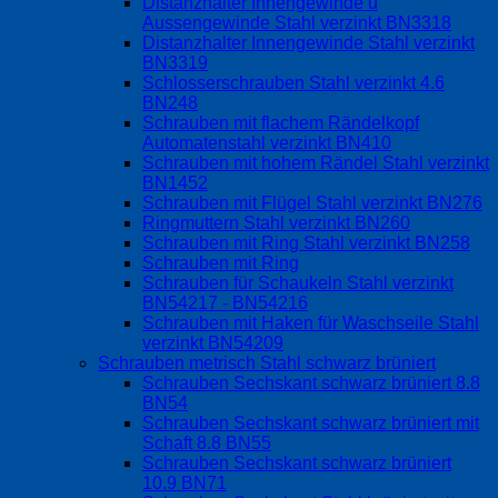
Distanzhalter Innengewinde u
Aussengewinde Stahl verzinkt BN3318
Distanzhalter Innengewinde Stahl verzinkt
BN3319
Schlosserschrauben Stahl verzinkt 4.6
BN248
Schrauben mit flachem Rändelkopf
Automatenstahl verzinkt BN410
Schrauben mit hohem Rändel Stahl verzinkt
BN1452
Schrauben mit Flügel Stahl verzinkt BN276
Ringmuttern Stahl verzinkt BN260
Schrauben mit Ring Stahl verzinkt BN258
Schrauben mit Ring
Schrauben für Schaukeln Stahl verzinkt
BN54217 - BN54216
Schrauben mit Haken für Waschseile Stahl
verzinkt BN54209
Schrauben metrisch Stahl schwarz brüniert
Schrauben Sechskant schwarz brüniert 8.8
BN54
Schrauben Sechskant schwarz brüniert mit
Schaft 8.8 BN55
Schrauben Sechskant schwarz brüniert
10.9 BN71