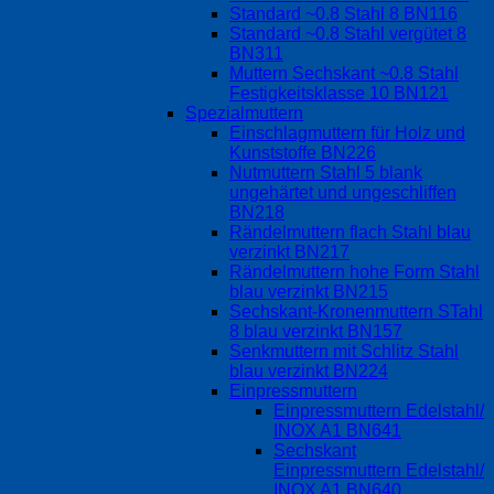
Standard ~0.8 Stahl 8 BN116
Standard ~0.8 Stahl vergütet 8
BN311
Muttern Sechskant ~0.8 Stahl
Festigkeitsklasse 10 BN121
Spezialmuttern
Einschlagmuttern für Holz und
Kunststoffe BN226
Nutmuttern Stahl 5 blank
ungehärtet und ungeschliffen
BN218
Rändelmuttern flach Stahl blau
verzinkt BN217
Rändelmuttern hohe Form Stahl
blau verzinkt BN215
Sechskant-Kronenmuttern STahl
8 blau verzinkt BN157
Senkmuttern mit Schlitz Stahl
blau verzinkt BN224
Einpressmuttern
Einpressmuttern Edelstahl/
INOX A1 BN641
Sechskant
Einpressmuttern Edelstahl/
INOX A1 BN640