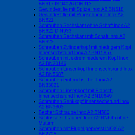
BN617 ISO4026 DIN913
Gewindestifte mit Spitze Inox A2 BN618
Gewindestifte mit Ringschneide Inox A2
BN621
Schrauben Sechskant ohne Schaft Inox A2
BN622 DIN933
Schrauben Sechskant mit Schaft Inox A2
BN623
Schrauben Zylinderkopf mit niedrigem Kopf
Innensechsrund Inox A2 BN15857
Schrauben mit extrem niederem Kopf Inox
A2 BN20146
Schrauben Linsenkopf Innensechsrund Inox
A2 BN5687
Schrauben einbruchsicher Inox A2
BN33021
Schrauben Linsenkopf mit Flansch
Innensechsrund Inox A2 BN10649
Schrauben Senkkopf Innensechsrund Inox
A2 BN3803
Becher Schraube Inox A2 BN500
Schlosserschrauben Inox A2 BN645 ohne
Muttern
Schrauben mit Flügel gepresst INOX A2
BN2725