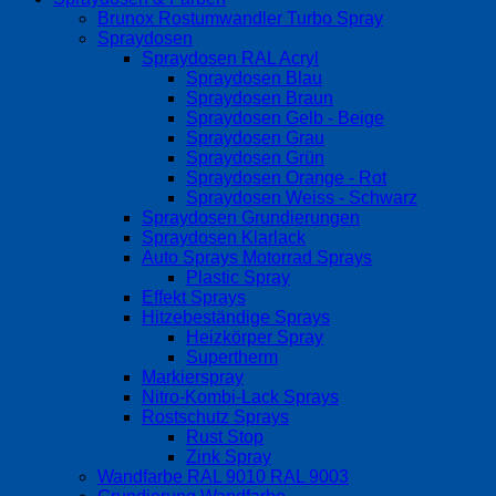
Brunox Rostumwandler Turbo Spray
Spraydosen
Spraydosen RAL Acryl
Spraydosen Blau
Spraydosen Braun
Spraydosen Gelb - Beige
Spraydosen Grau
Spraydosen Grün
Spraydosen Orange - Rot
Spraydosen Weiss - Schwarz
Spraydosen Grundierungen
Spraydosen Klarlack
Auto Sprays Motorrad Sprays
Plastic Spray
Effekt Sprays
Hitzebeständige Sprays
Heizkörper Spray
Supertherm
Markierspray
Nitro-Kombi-Lack Sprays
Rostschutz Sprays
Rust Stop
Zink Spray
Wandfarbe RAL 9010 RAL 9003