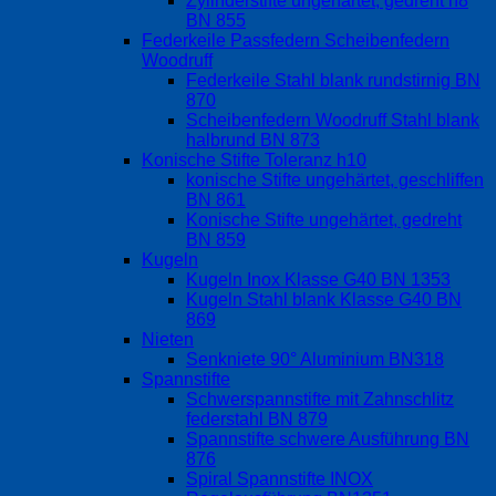
Zylinderstifte ungehärtet, gedreht h8
BN 855
Federkeile Passfedern Scheibenfedern
Woodruff
Federkeile Stahl blank rundstirnig BN
870
Scheibenfedern Woodruff Stahl blank
halbrund BN 873
Konische Stifte Toleranz h10
konische Stifte ungehärtet, geschliffen
BN 861
Konische Stifte ungehärtet, gedreht
BN 859
Kugeln
Kugeln Inox Klasse G40 BN 1353
Kugeln Stahl blank Klasse G40 BN
869
Nieten
Senkniete 90° Aluminium BN318
Spannstifte
Schwerspannstifte mit Zahnschlitz
federstahl BN 879
Spannstifte schwere Ausführung BN
876
Spiral Spannstifte INOX