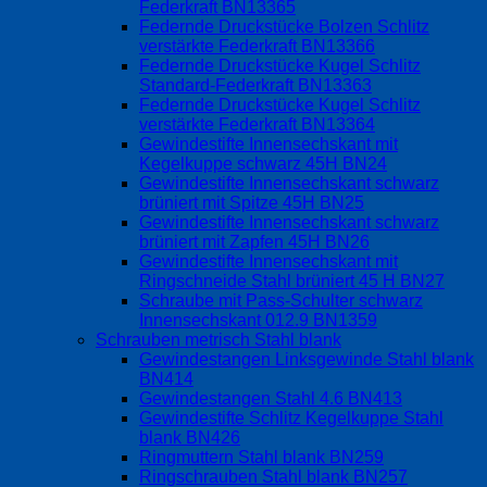
Federkraft BN13365
Federnde Druckstücke Bolzen Schlitz
verstärkte Federkraft BN13366
Federnde Druckstücke Kugel Schlitz
Standard-Federkraft BN13363
Federnde Druckstücke Kugel Schlitz
verstärkte Federkraft BN13364
Gewindestifte Innensechskant mit
Kegelkuppe schwarz 45H BN24
Gewindestifte Innensechskant schwarz
brüniert mit Spitze 45H BN25
Gewindestifte Innensechskant schwarz
brüniert mit Zapfen 45H BN26
Gewindestifte Innensechskant mit
Ringschneide Stahl brüniert 45 H BN27
Schraube mit Pass-Schulter schwarz
Innensechskant 012.9 BN1359
Schrauben metrisch Stahl blank
Gewindestangen Linksgewinde Stahl blank
BN414
Gewindestangen Stahl 4.6 BN413
Gewindestifte Schlitz Kegelkuppe Stahl
blank BN426
Ringmuttern Stahl blank BN259
Ringschrauben Stahl blank BN257