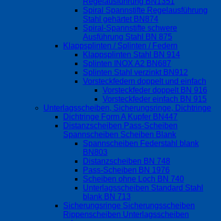
Regelausführung BN1351
Spiral Spannstifte Regelausführung
Stahl gehärtet BN874
Spiral-Spannstifte schwere
Ausführung Stahl BN 875
Klappsplinten / Splinten / Federn
Klappsplinten Stahl BN 914
Splinten INOX A2 BN687
Splinten Stahl verzinkt BN912
Vorsteckfedern doppelt und einfach
Vorsteckfeder doppelt BN 916
Vorsteckfeder einfach BN 915
Unterlagsscheiben, Sicherungsringe, Dichtringe
Dichtringe Form A Kupfer BN447
Distanzscheiben Pass-Scheiben
Spannscheiben Scheiben Blank
Spannscheiben Federstahl blank
BN803
Distanzscheiben BN 748
Pass-Scheiben BN 1976
Scheiben ohne Loch BN 740
Unterlagsscheiben Standard Stahl
blank BN 713
Sicherungsringe Sicherungsscheiben
Rippenscheiben Unterlagsscheiben