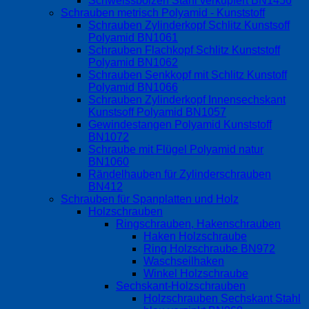
Schweissbolzen Stahl verkupfert BN1456
Schrauben metrisch Polyamid - Kunststoff
Schrauben Zylinderkopf Schlitz Kunstsoff
Polyamid BN1061
Schrauben Flachkopf Schlitz Kunststoff
Polyamid BN1062
Schrauben Senkkopf mit Schlitz Kunstoff
Polyamid BN1066
Schrauben Zylinderkopf Innensechskant
Kunstsoff Polyamid BN1057
Gewindestangen Polyamid Kunststoff
BN1072
Schraube mit Flügel Polyamid natur
BN1060
Rändelhauben für Zylinderschrauben
BN412
Schrauben für Spanplatten und Holz
Holzschrauben
Ringschrauben, Hakenschrauben
Haken Holzschraube
Ring Holzschraube BN972
Waschseilhaken
Winkel Holzschraube
Sechskant-Holzschrauben
Holzschrauben Sechskant Stahl