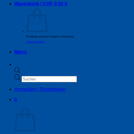
Warenkorb /
CHF
0.00
0
Es befinden sich keine Produkte im Warenkorb.
Zurück zum Shop
Menü
Products
search
Anmelden / Registrieren
0
Warenkorb