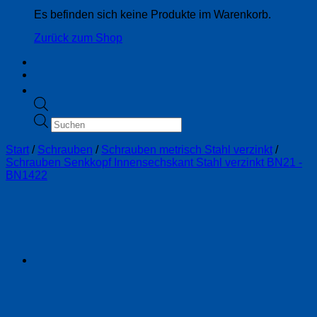
Es befinden sich keine Produkte im Warenkorb.
Zurück zum Shop
Products
search
Start
/
Schrauben
/
Schrauben metrisch Stahl verzinkt
/
Schrauben Senkkopf Innensechskant Stahl verzinkt BN21 -
BN1422