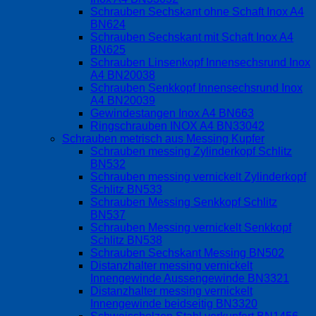
Schrauben Sechskant ohne Schaft Inox A4
BN624
Schrauben Sechskant mit Schaft Inox A4
BN625
Schrauben Linsenkopf Innensechsrund Inox
A4 BN20038
Schrauben Senkkopf Innensechsrund Inox
A4 BN20039
Gewindestangen Inox A4 BN663
Ringschrauben INOX A4 BN33042
Schrauben metrisch aus Messing Kupfer
Schrauben messing Zylinderkopf Schlitz
BN532
Schrauben messing vernickelt Zylinderkopf
Schlitz BN533
Schrauben Messing Senkkopf Schlitz
BN537
Schrauben Messing vernickelt Senkkopf
Schlitz BN538
Schrauben Sechskant Messing BN502
Distanzhalter messing vernickelt
Innengewinde Aussengewinde BN3321
Distanzhalter messing vernickelt
Innengewinde beidseitig BN3320