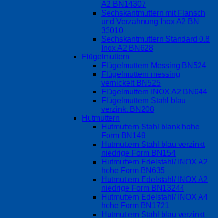
A2 BN14307
Sechskantmuttern mit Flansch
und Verzahnung Inox A2 BN
33010
Sechskantmuttern Standard 0.8
Inox A2 BN628
Flügelmuttern
Flügelmuttern Messing BN524
Flügelmuttern messing
vernickelt BN525
Flügelmuttern INOX A2 BN644
Flügelmuttern Stahl blau
verzinkt BN208
Hutmuttern
Hutmuttern Stahl blank hohe
Form BN149
Hutmuttern Stahl blau verzinkt
niedrige Form BN154
Hutmuttern Edelstahl/ INOX A2
hohe Form BN635
Hutmuttern Edelstahl/ INOX A2
niedrige Form BN13244
Hutmuttern Edelstahl/ INOX A4
hohe Form BN1721
Hutmuttern Stahl blau verzinkt