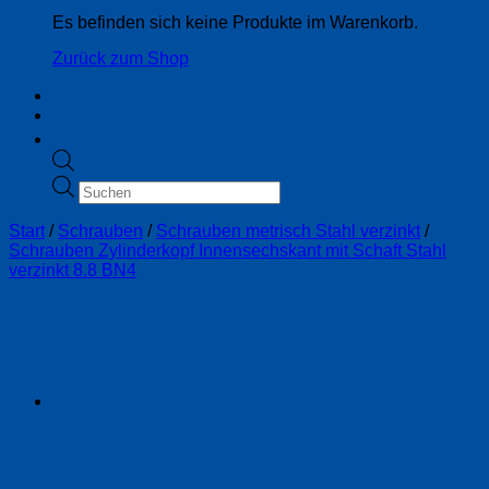
Es befinden sich keine Produkte im Warenkorb.
Zurück zum Shop
Products
search
Start
/
Schrauben
/
Schrauben metrisch Stahl verzinkt
/
Schrauben Zylinderkopf Innensechskant mit Schaft Stahl
verzinkt 8.8 BN4