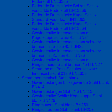
Federkraft BN13365
Federnde Druckstücke Bolzen Schlitz
verstärkte Federkraft BN13366
Federnde Druckstücke Kugel Schlitz
Standard-Federkraft BN13363
Federnde Druckstücke Kugel Schlitz
verstärkte Federkraft BN13364
Gewindestifte Innensechskant mit
Kegelkuppe schwarz 45H BN24
Gewindestifte Innensechskant schwarz
brüniert mit Spitze 45H BN25
Gewindestifte Innensechskant schwarz
brüniert mit Zapfen 45H BN26
Gewindestifte Innensechskant mit
Ringschneide Stahl brüniert 45 H BN27
Schraube mit Pass-Schulter schwarz
Innensechskant 012.9 BN1359
Schrauben metrisch Stahl blank
Gewindestangen Linksgewinde Stahl blank
BN414
Gewindestangen Stahl 4.6 BN413
Gewindestifte Schlitz Kegelkuppe Stahl
blank BN426
Ringmuttern Stahl blank BN259
Ringschrauben Stahl blank BN257