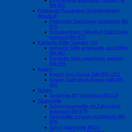
Zylinderstifte ungehärtet, gedreht h8
BN 855
Federkeile Passfedern Scheibenfedern
Woodruff
Federkeile Stahl blank rundstirnig BN
870
Scheibenfedern Woodruff Stahl blank
halbrund BN 873
Konische Stifte Toleranz h10
konische Stifte ungehärtet, geschliffen
BN 861
Konische Stifte ungehärtet, gedreht
BN 859
Kugeln
Kugeln Inox Klasse G40 BN 1353
Kugeln Stahl blank Klasse G40 BN
869
Nieten
Senkniete 90° Aluminium BN318
Spannstifte
Schwerspannstifte mit Zahnschlitz
federstahl BN 879
Spannstifte schwere Ausführung BN
876
Spiral Spannstifte INOX