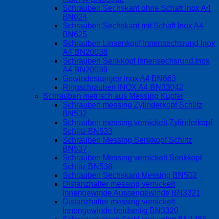
Schrauben Sechskant ohne Schaft Inox A4
BN624
Schrauben Sechskant mit Schaft Inox A4
BN625
Schrauben Linsenkopf Innensechsrund Inox
A4 BN20038
Schrauben Senkkopf Innensechsrund Inox
A4 BN20039
Gewindestangen Inox A4 BN663
Ringschrauben INOX A4 BN33042
Schrauben metrisch aus Messing Kupfer
Schrauben messing Zylinderkopf Schlitz
BN532
Schrauben messing vernickelt Zylinderkopf
Schlitz BN533
Schrauben Messing Senkkopf Schlitz
BN537
Schrauben Messing vernickelt Senkkopf
Schlitz BN538
Schrauben Sechskant Messing BN502
Distanzhalter messing vernickelt
Innengewinde Aussengewinde BN3321
Distanzhalter messing vernickelt
Innengewinde beidseitig BN3320