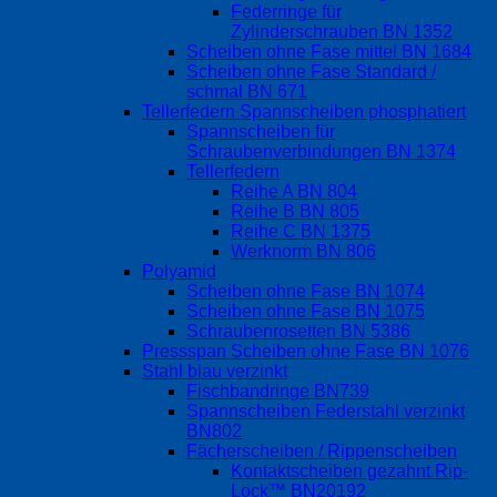
Federringe für
Zylinderschrauben BN 1352
Scheiben ohne Fase mittel BN 1684
Scheiben ohne Fase Standard /
schmal BN 671
Tellerfedern Spannscheiben phosphatiert
Spannscheiben für
Schraubenverbindungen BN 1374
Tellerfedern
Reihe A BN 804
Reihe B BN 805
Reihe C BN 1375
Werknorm BN 806
Polyamid
Scheiben ohne Fase BN 1074
Scheiben ohne Fase BN 1075
Schraubenrosetten BN 5386
Pressspan Scheiben ohne Fase BN 1076
Stahl blau verzinkt
Fischbandringe BN739
Spannscheiben Federstahl verzinkt
BN802
Fächerscheiben / Rippenscheiben
Kontaktscheiben gezahnt Rip-
Lock™ BN20192