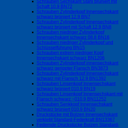
Schrauben Sechskant Stahl brüniert mit
Schaft 10.9 BN72
Schrauben Zylinderkopf Innensechskant
schwarz brüniert 12.9 BN7
Schrauben Zylinderkopf Innensechskant
schwarz brüniert mit Schaft 12.9 BN8
Schrauben niedriger Zylinderkopf
Innensechskant schwarz 08.8 BN16
Schrauben niedriger Zylinderkopf und
Schlüsselführung BN15
Schrauben extrem niedriger Kopf
Innensechskant schwarz BN1206
Schrauben Zylinderkopf innensechskant
schwarz gerippter Flansch BN3873
Schrauben Zylinderkopf Innensechskant
schwarz mit Flansch 12.9 BN1392
Schrauben Linsenkopf Innensechskant
schwarz brüniert 010.9 BN19
Schrauben Linsenkopf Innensechskant mit
Flansch schwarz ~010.9 BN11252
Schrauben Senkkopf Innensechskant
schwarz brüniert 010.9 BN20
Druckstücke mit Bolzen Innensechskant
verklebt Standard-Federkraft BN13367
Federnde Druckstücke Bolzen Standard-