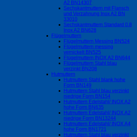
A2 BN14307
Sechskantmuttern mit Flansch
und Verzahnung Inox A2 BN
33010
Sechskantmuttern Standard 0.8
Inox A2 BN628
Flügelmuttern
Flügelmuttern Messing BN524
Flügelmuttern messing
vernickelt BN525
Flügelmuttern INOX A2 BN644
Flügelmuttern Stahl blau
verzinkt BN208
Hutmuttern
Hutmuttern Stahl blank hohe
Form BN149
Hutmuttern Stahl blau verzinkt
niedrige Form BN154
Hutmuttern Edelstahl/ INOX A2
hohe Form BN635
Hutmuttern Edelstahl/ INOX A2
niedrige Form BN13244
Hutmuttern Edelstahl/ INOX A4
hohe Form BN1721
Hutmuttern Stahl blau verzinkt