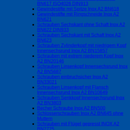
BN617 ISO4026 DIN913
Gewindestifte mit Spitze Inox A2 BN618
Gewindestifte mit Ringschneide Inox A2
BN621
Schrauben Sechskant ohne Schaft Inox A2
BN622 DIN933
Schrauben Sechskant mit Schaft Inox A2
BN623
Schrauben Zylinderkopf mit niedrigem Kopf
Innensechsrund Inox A2 BN15857
Schrauben mit extrem niederem Kopf Inox
A2 BN20146
Schrauben Linsenkopf Innensechsrund Inox
A2 BN5687
Schrauben einbruchsicher Inox A2
BN33021
Schrauben Linsenkopf mit Flansch
Innensechsrund Inox A2 BN10649
Schrauben Senkkopf Innensechsrund Inox
A2 BN3803
Becher Schraube Inox A2 BN500
Schlosserschrauben Inox A2 BN645 ohne
Muttern
Schrauben mit Flügel gepresst INOX A2
BN2725