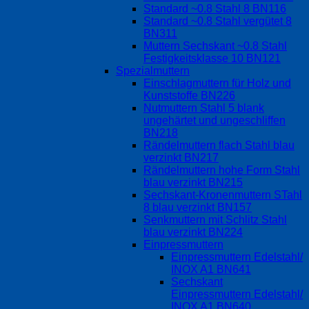
Standard ~0.8 Stahl 8 BN116
Standard ~0.8 Stahl vergütet 8
BN311
Muttern Sechskant ~0.8 Stahl
Festigkeitsklasse 10 BN121
Spezialmuttern
Einschlagmuttern für Holz und
Kunststoffe BN226
Nutmuttern Stahl 5 blank
ungehärtet und ungeschliffen
BN218
Rändelmuttern flach Stahl blau
verzinkt BN217
Rändelmuttern hohe Form Stahl
blau verzinkt BN215
Sechskant-Kronenmuttern STahl
8 blau verzinkt BN157
Senkmuttern mit Schlitz Stahl
blau verzinkt BN224
Einpressmuttern
Einpressmuttern Edelstahl/
INOX A1 BN641
Sechskant
Einpressmuttern Edelstahl/
INOX A1 BN640