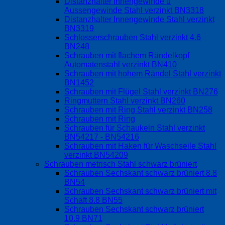
Distanzhalter Innengewinde u
Aussengewinde Stahl verzinkt BN3318
Distanzhalter Innengewinde Stahl verzinkt
BN3319
Schlosserschrauben Stahl verzinkt 4.6
BN248
Schrauben mit flachem Rändelkopf
Automatenstahl verzinkt BN410
Schrauben mit hohem Rändel Stahl verzinkt
BN1452
Schrauben mit Flügel Stahl verzinkt BN276
Ringmuttern Stahl verzinkt BN260
Schrauben mit Ring Stahl verzinkt BN258
Schrauben mit Ring
Schrauben für Schaukeln Stahl verzinkt
BN54217 - BN54216
Schrauben mit Haken für Waschseile Stahl
verzinkt BN54209
Schrauben metrisch Stahl schwarz brüniert
Schrauben Sechskant schwarz brüniert 8.8
BN54
Schrauben Sechskant schwarz brüniert mit
Schaft 8.8 BN55
Schrauben Sechskant schwarz brüniert
10.9 BN71