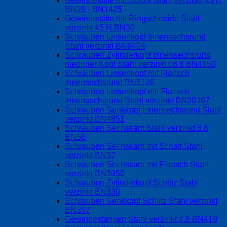
Gewindestifte mit Spitze Stahl verzinkt 45 H
BN29 - BN1425
Gewindestifte mit Ringschneide Stahl
verzinkt 45 H BN30
Schrauben Linsenkopf Innensechsrund
Stahl verzinkt BN6404
Schrauben Zylinderkopf Innensechsrund
niedriger Kopf Stahl verzinkt 08.8 BN4850
Schrauben Linsenkopf mit Flansch
Innensechsrund BN5128
Schrauben Linsenkopf mit Flansch
Innensechsrund Stahl verzinkt BN20367
Schrauben Senkkopf Innensechsrund Stahl
verzinkt BN4851
Schrauben Sechskant Stahl verzinkt 8.8
BN56
Schrauben Sechskant mit Schaft Stahl
verzinkt BN57
Schrauben Sechskant mit Flansch Stahl
verzinkt BN5950
Schrauben Zylinderkopf Schlitz Stahl
verzinkt BN330
Schrauben Senkkopf Schlitz Stahl verzinkt
BN357
Gewindestangen Stahl verzinkt 4.6 BN419