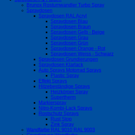
Brunox Rostumwandler Turbo Spray
Spraydosen
Spraydosen RAL Acryl
Spraydosen Blau
Spraydosen Braun
Spraydosen Gelb - Beige
Spraydosen Grau
Spraydosen Grün
Spraydosen Orange - Rot
Spraydosen Weiss - Schwarz
Spraydosen Grundierungen
Spraydosen Klarlack
Auto Sprays Motorrad Sprays
Plastic Spray
Effekt Sprays
Hitzebeständige Sprays
Heizkörper Spray
Supertherm
Markierspray
Nitro-Kombi-Lack Sprays
Rostschutz Sprays
Rust Stop
Zink Spray
Wandfarbe RAL 9010 RAL 9003