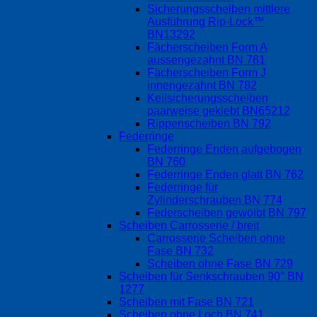
Sicherungsscheiben mittlere
Ausführung Rip-Lock™
BN13292
Fächerscheiben Form A
aussengezahnt BN 781
Fächerscheiben Form J
innengezahnt BN 782
Keilsicherungsscheiben
paarweise geklebt BN65212
Rippenscheiben BN 792
Federringe
Federringe Enden aufgebogen
BN 760
Federringe Enden glatt BN 762
Federringe für
Zylinderschrauben BN 774
Federscheiben gewölbt BN 797
Scheiben Carrosserie / breit
Carrosserie Scheiben ohne
Fase BN 732
Scheiben ohne Fase BN 729
Scheiben für Senkschrauben 90° BN
1277
Scheiben mit Fase BN 721
Scheiben ohne Loch BN 741