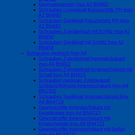
Gewindestangen Inox A2 BN662
Schrauben Linsenkopf Kreuzschlitz PH Inox
A2 BN660
Schrauben Senkkopf Kreuzschlitz PH Inox
A2 BN661
Schrauben Zylinderkopf mit Schlitz Inox A2
BN650
Schrauben Senkkopf mit Schlitz Inox A2
BN654
Schrauben metrisch Inox A4
Schrauben Zylinderkopf Innensechskant
Inox A4 BN612
Schrauben Zylinderkopf Innensechskant mit
Schaft Inox A4 BN613
Schrauben niedriger Zylinderkopf
Schlüsselführung Innensechskant Inox A4
BN1350
Schrauben Senkkopf Innensechskant Inox
A4 BN4719
Gewindestifte Innensechskant mit
Kegelkuppe Inox A4 BN4723
Gewindestifte Innensechskant mit
Ringschneide Inox A4 BN4721
Gewindestifte Innensechskant mit Spitze
Inox A4 BN33032