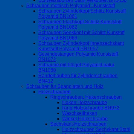
Schweissbolzen Stahl verkupfert BN1456
Schrauben metrisch Polyamid - Kunststoff
Schrauben Zylinderkopf Schlitz Kunstsoff
Polyamid BN1061
Schrauben Flachkopf Schlitz Kunststoff
Polyamid BN1062
Schrauben Senkkopf mit Schlitz Kunstoff
Polyamid BN1066
Schrauben Zylinderkopf Innensechskant
Kunstsoff Polyamid BN1057
Gewindestangen Polyamid Kunststoff
BN1072
Schraube mit Flügel Polyamid natur
BN1060
Rändelhauben für Zylinderschrauben
BN412
Schrauben für Spanplatten und Holz
Holzschrauben
Ringschrauben, Hakenschrauben
Haken Holzschraube
Ring Holzschraube BN972
Waschseilhaken
Winkel Holzschraube
Sechskant-Holzschrauben
Holzschrauben Sechskant Stahl