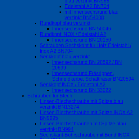
blau verzinkt BN968
Edelstahl A2 BN704
mit Innensechsrund blau
verzinkt BN54008
Rundkopf blau verzinkt
Innensechsrund BN 50046
Rundkopf INOX / Edelstahl A2
Innensechsrund BN 20150
Schrauben Sechskant für Holz Edelstahl /
Inox A2 BN704
Senkkopf blau verzinkt
Innensechsrund BN 20592 / BN
20699
Innensechsrund Fräsrippen,
Schneidkerbe, Schaftfräser BN20594
Senkkopf INOX / Edelstahl A2
Innensechsrund BN 33022
Schrauben für Blech
Linsen-Blechschraube mit Spitze blau
verzinkt BN13274
Linsen-Blechschraube mit Spitze INOX A2
BN9995
Linsen-Blechschrauben mit Spitze blau
verzinkt BN994
Sechskant-Bohrschraube mit Bund INOX