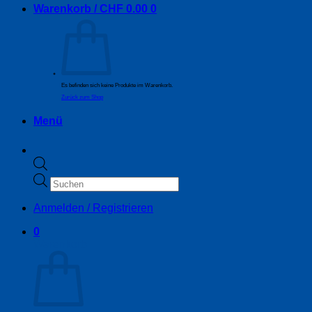
Warenkorb /
CHF
0.00
0
Es befinden sich keine Produkte im Warenkorb.
Zurück zum Shop
Menü
Products
search
Anmelden / Registrieren
0
Warenkorb