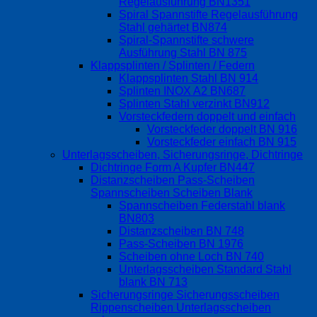
Regelausführung BN1351
Spiral Spannstifte Regelausführung
Stahl gehärtet BN874
Spiral-Spannstifte schwere
Ausführung Stahl BN 875
Klappsplinten / Splinten / Federn
Klappsplinten Stahl BN 914
Splinten INOX A2 BN687
Splinten Stahl verzinkt BN912
Vorsteckfedern doppelt und einfach
Vorsteckfeder doppelt BN 916
Vorsteckfeder einfach BN 915
Unterlagsscheiben, Sicherungsringe, Dichtringe
Dichtringe Form A Kupfer BN447
Distanzscheiben Pass-Scheiben
Spannscheiben Scheiben Blank
Spannscheiben Federstahl blank
BN803
Distanzscheiben BN 748
Pass-Scheiben BN 1976
Scheiben ohne Loch BN 740
Unterlagsscheiben Standard Stahl
blank BN 713
Sicherungsringe Sicherungsscheiben
Rippenscheiben Unterlagsscheiben