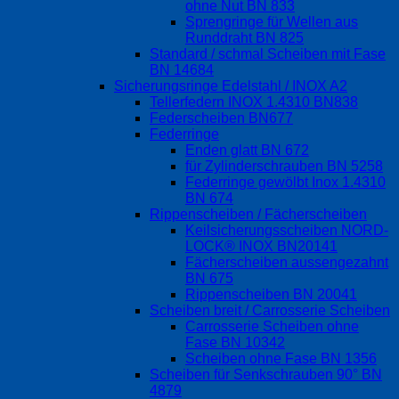
ohne Nut BN 833
Sprengringe für Wellen aus
Runddraht BN 825
Standard / schmal Scheiben mit Fase
BN 14684
Sicherungsringe Edelstahl / INOX A2
Tellerfedern INOX 1.4310 BN838
Federscheiben BN677
Federringe
Enden glatt BN 672
für Zylinderschrauben BN 5258
Federringe gewölbt Inox 1.4310
BN 674
Rippenscheiben / Fächerscheiben
Keilsicherungsscheiben NORD-
LOCK® INOX BN20141
Fächerscheiben aussengezahnt
BN 675
Rippenscheiben BN 20041
Scheiben breit / Carrosserie Scheiben
Carrosserie Scheiben ohne
Fase BN 10342
Scheiben ohne Fase BN 1356
Scheiben für Senkschrauben 90° BN
4879