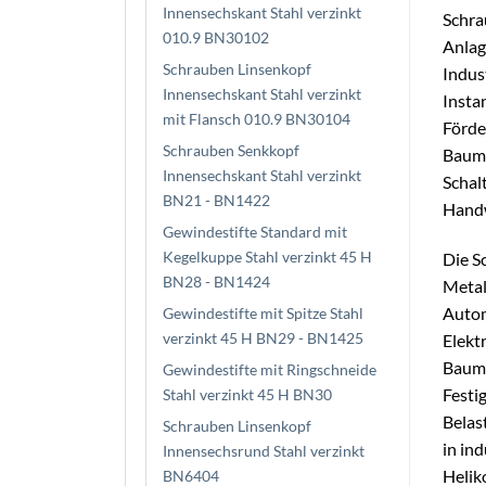
Innensechskant Stahl verzinkt
Schra
010.9 BN30102
Anlag
Schrauben Linsenkopf
Indus
Innensechskant Stahl verzinkt
Insta
mit Flansch 010.9 BN30104
Förde
Schrauben Senkkopf
Bauma
Innensechskant Stahl verzinkt
Schal
BN21 - BN1422
Handw
Gewindestifte Standard mit
Kegelkuppe Stahl verzinkt 45 H
Die S
BN28 - BN1424
Metal
Autom
Gewindestifte mit Spitze Stahl
verzinkt 45 H BN29 - BN1425
Elekt
Bauma
Gewindestifte mit Ringschneide
Festi
Stahl verzinkt 45 H BN30
Belas
Schrauben Linsenkopf
in in
Innensechsrund Stahl verzinkt
Helik
BN6404