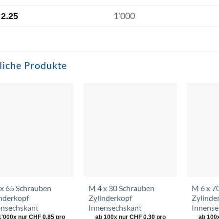
1'000
2.25
liche Produkte
Zur
Zur
Wunschliste
Wunschliste
hinzufügen
hinzufügen
x 65 Schrauben
M 4 x 30 Schrauben
M 6 x 7
nderkopf
Zylinderkopf
Zylinde
ensechskant
Innensechskant
Innense
1'000x nur
CHF
0.85
pro
ab 100x nur
CHF
0.30
pro
ab 100