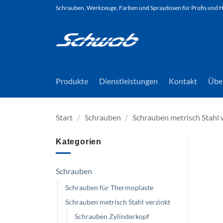
Zum
Schrauben, Werkzeuge, Farben und Spraydosen für Profis und
Inhalt
springen
Produkte
Dienstleistungen
Kontakt
Übe
Start
/
Schrauben
/
Schrauben metrisch Stahl 
Kategorien
Schrauben
Schrauben für Thermoplaste
Schrauben metrisch Stahl verzinkt
Schrauben Zylinderkopf