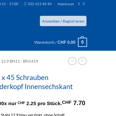
3:15 - 17:00
032 653 84 84
Impressum
Anmelden / Registrieren
Warenkorb /
0
CHF
0.00
kt 12.9 BN11 - BN1419
 x 45 Schrauben
nderkopf Innensechskant
7.70
CHF
00x nur
CHF
2.25
pro Stück.
Stahl 12.9 blau verzinkt, ohne Schaft