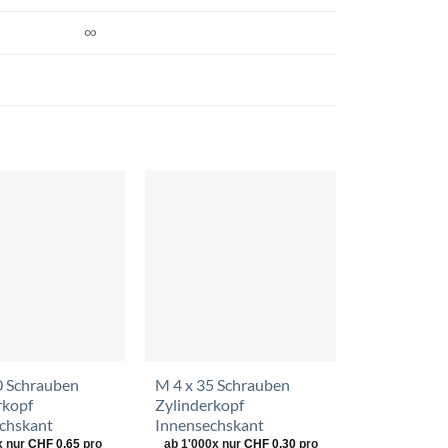
∞
Zur
Zur
Wunschliste
Wunschliste
hinzufügen
hinzufügen
0 Schrauben
M 4 x 35 Schrauben
M 5 x 40 S
rkopf
Zylinderkopf
Zylinderkop
chskant
Innensechskant
Innensechs
x nur
CHF
0.65
pro
ab 1'000x nur
CHF
0.30
pro
ab 1'000x n