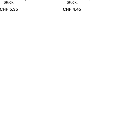
Stück.
Stück.
St
CHF
5.35
CHF
4.45
CH