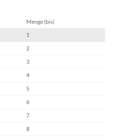
Menge (bis)
1
2
3
4
5
6
7
8