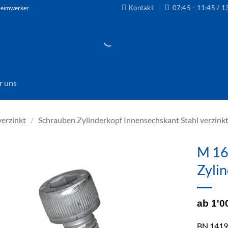
Kontakt
07:45 - 11:45 / 1
 Heimwerker
r uns
verzinkt
/
Schrauben Zylinderkopf Innensechskant Stahl verzin
M 16
Zyli
Zur
Wunschliste
hinzufügen
ab 1'0
BN 1419 