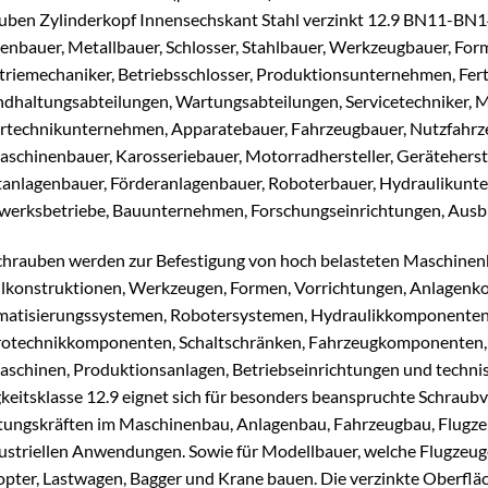
uben Zylinderkopf Innensechskant Stahl verzinkt 12.9 BN11-BN1
enbauer, Metallbauer, Schlosser, Stahlbauer, Werkzeugbauer, For
triemechaniker, Betriebsschlosser, Produktionsunternehmen, Fer
ndhaltungsabteilungen, Wartungsabteilungen, Servicetechniker, 
rtechnikunternehmen, Apparatebauer, Fahrzeugbauer, Nutzfahrz
schinenbauer, Karosseriebauer, Motorradhersteller, Geräteherst
tanlagenbauer, Förderanlagenbauer, Roboterbauer, Hydraulikun
erksbetriebe, Bauunternehmen, Forschungseinrichtungen, Ausbi
chrauben werden zur Befestigung von hoch belasteten Maschinenb
lkonstruktionen, Werkzeugen, Formen, Vorrichtungen, Anlagenk
atisierungssystemen, Robotersystemen, Hydraulikkomponente
rotechnikkomponenten, Schaltschränken, Fahrzeugkomponenten,
schinen, Produktionsanlagen, Betriebseinrichtungen und technis
gkeitsklasse 12.9 eignet sich für besonders beanspruchte Schrau
tungskräften im Maschinenbau, Anlagenbau, Fahrzeugbau, Flugze
dustriellen Anwendungen. Sowie für Modellbauer, welche Flugzeuge
opter, Lastwagen, Bagger und Krane bauen. Die verzinkte Oberfläc