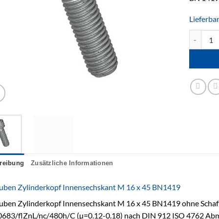
Lieferba
M 16 x 4
reibung
Zusätzliche Informationen
uben Zylinderkopf Innensechskant M 16 x 45 BN1419
uben Zylinderkopf Innensechskant M 16 x 45 BN1419 ohne Schaft 
683/flZnL/nc/480h/C (µ=0.12-0.18) nach DIN 912 ISO 4762 Abm