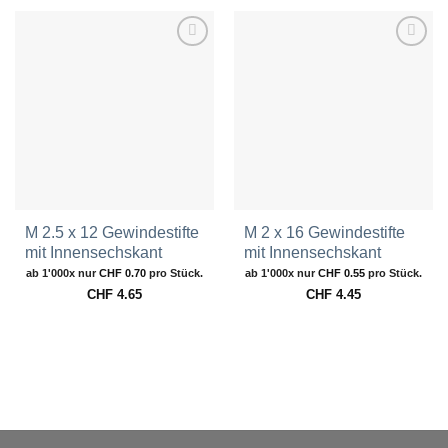
Zur
Zur
Wunschliste
Wunschliste
hinzufügen
hinzufügen
M 2.5 x 12 Gewindestifte
M 2 x 16 Gewindestifte
mit Innensechskant
mit Innensechskant
ab 1'000x nur
CHF
0.70
pro Stück.
ab 1'000x nur
CHF
0.55
pro Stück.
CHF
4.65
CHF
4.45