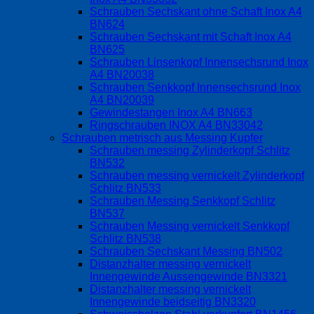
Schrauben Sechskant ohne Schaft Inox A4
BN624
Schrauben Sechskant mit Schaft Inox A4
BN625
Schrauben Linsenkopf Innensechsrund Inox
A4 BN20038
Schrauben Senkkopf Innensechsrund Inox
A4 BN20039
Gewindestangen Inox A4 BN663
Ringschrauben INOX A4 BN33042
Schrauben metrisch aus Messing Kupfer
Schrauben messing Zylinderkopf Schlitz
BN532
Schrauben messing vernickelt Zylinderkopf
Schlitz BN533
Schrauben Messing Senkkopf Schlitz
BN537
Schrauben Messing vernickelt Senkkopf
Schlitz BN538
Schrauben Sechskant Messing BN502
Distanzhalter messing vernickelt
Innengewinde Aussengewinde BN3321
Distanzhalter messing vernickelt
Innengewinde beidseitig BN3320