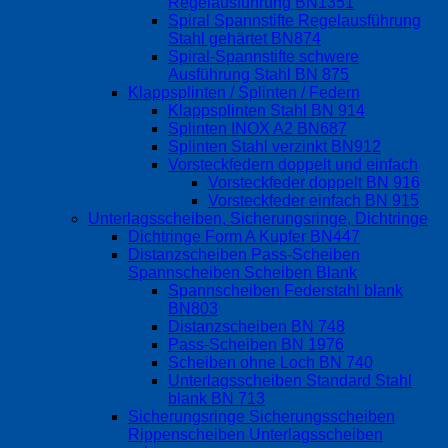
Regelausführung BN1351
Spiral Spannstifte Regelausführung
Stahl gehärtet BN874
Spiral-Spannstifte schwere
Ausführung Stahl BN 875
Klappsplinten / Splinten / Federn
Klappsplinten Stahl BN 914
Splinten INOX A2 BN687
Splinten Stahl verzinkt BN912
Vorsteckfedern doppelt und einfach
Vorsteckfeder doppelt BN 916
Vorsteckfeder einfach BN 915
Unterlagsscheiben, Sicherungsringe, Dichtringe
Dichtringe Form A Kupfer BN447
Distanzscheiben Pass-Scheiben
Spannscheiben Scheiben Blank
Spannscheiben Federstahl blank
BN803
Distanzscheiben BN 748
Pass-Scheiben BN 1976
Scheiben ohne Loch BN 740
Unterlagsscheiben Standard Stahl
blank BN 713
Sicherungsringe Sicherungsscheiben
Rippenscheiben Unterlagsscheiben