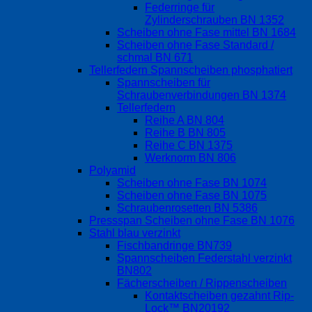
Federringe für
Zylinderschrauben BN 1352
Scheiben ohne Fase mittel BN 1684
Scheiben ohne Fase Standard /
schmal BN 671
Tellerfedern Spannscheiben phosphatiert
Spannscheiben für
Schraubenverbindungen BN 1374
Tellerfedern
Reihe A BN 804
Reihe B BN 805
Reihe C BN 1375
Werknorm BN 806
Polyamid
Scheiben ohne Fase BN 1074
Scheiben ohne Fase BN 1075
Schraubenrosetten BN 5386
Pressspan Scheiben ohne Fase BN 1076
Stahl blau verzinkt
Fischbandringe BN739
Spannscheiben Federstahl verzinkt
BN802
Fächerscheiben / Rippenscheiben
Kontaktscheiben gezahnt Rip-
Lock™ BN20192