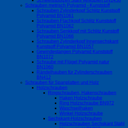
Schweissbolzen Stahl verkupfert BN1456
Schrauben metrisch Polyamid - Kunststoff
Schrauben Zylinderkopf Schlitz Kunstsoff
Polyamid BN1061
Schrauben Flachkopf Schlitz Kunststoff
Polyamid BN1062
Schrauben Senkkopf mit Schlitz Kunstoff
Polyamid BN1066
Schrauben Zylinderkopf Innensechskant
Kunstsoff Polyamid BN1057
Gewindestangen Polyamid Kunststoff
BN1072
Schraube mit Flügel Polyamid natur
BN1060
Rändelhauben für Zylinderschrauben
BN412
Schrauben für Spanplatten und Holz
Holzschrauben
Ringschrauben, Hakenschrauben
Haken Holzschraube
Ring Holzschraube BN972
Waschseilhaken
Winkel Holzschraube
Sechskant-Holzschrauben
Holzschrauben Sechskant Stahl