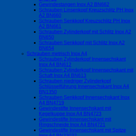
Gewindestangen Inox A2 BN662
Schrauben Linsenkopf Kreuzschlitz PH Inox
A2 BN660
Schrauben Senkkopf Kreuzschlitz PH Inox
A2 BN661
Schrauben Zylinderkopf mit Schlitz Inox A2
BN650
Schrauben Senkkopf mit Schlitz Inox A2
BN654
Schrauben metrisch Inox A4
Schrauben Zylinderkopf Innensechskant
Inox A4 BN612
Schrauben Zylinderkopf Innensechskant mit
Schaft Inox A4 BN613
Schrauben niedriger Zylinderkopf
Schlüsselführung Innensechskant Inox A4
BN1350
Schrauben Senkkopf Innensechskant Inox
A4 BN4719
Gewindestifte Innensechskant mit
Kegelkuppe Inox A4 BN4723
Gewindestifte Innensechskant mit
Ringschneide Inox A4 BN4721
Gewindestifte Innensechskant mit Spitze
Inox A4 BN33032