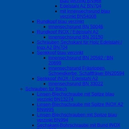
blau verzinkt BN968
Edelstahl A2 BN704
mit Innensechsrund blau
verzinkt BN54008
Rundkopf blau verzinkt
Innensechsrund BN 50046
Rundkopf INOX / Edelstahl A2
Innensechsrund BN 20150
Schrauben Sechskant für Holz Edelstahl /
Inox A2 BN704
Senkkopf blau verzinkt
Innensechsrund BN 20592 / BN
20699
Innensechsrund Fräsrippen,
Schneidkerbe, Schaftfräser BN20594
Senkkopf INOX / Edelstahl A2
Innensechsrund BN 33022
Schrauben für Blech
Linsen-Blechschraube mit Spitze blau
verzinkt BN13274
Linsen-Blechschraube mit Spitze INOX A2
BN9995
Linsen-Blechschrauben mit Spitze blau
verzinkt BN994
Sechskant-Bohrschraube mit Bund INOX