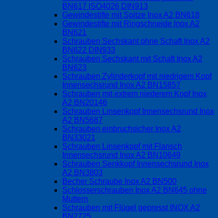
BN617 ISO4026 DIN913
Gewindestifte mit Spitze Inox A2 BN618
Gewindestifte mit Ringschneide Inox A2
BN621
Schrauben Sechskant ohne Schaft Inox A2
BN622 DIN933
Schrauben Sechskant mit Schaft Inox A2
BN623
Schrauben Zylinderkopf mit niedrigem Kopf
Innensechsrund Inox A2 BN15857
Schrauben mit extrem niederem Kopf Inox
A2 BN20146
Schrauben Linsenkopf Innensechsrund Inox
A2 BN5687
Schrauben einbruchsicher Inox A2
BN33021
Schrauben Linsenkopf mit Flansch
Innensechsrund Inox A2 BN10649
Schrauben Senkkopf Innensechsrund Inox
A2 BN3803
Becher Schraube Inox A2 BN500
Schlosserschrauben Inox A2 BN645 ohne
Muttern
Schrauben mit Flügel gepresst INOX A2
BN2725