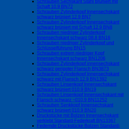
Schrauben Sechskant Stahl brüniert mit
Schaft 10.9 BN72
Schrauben Zylinderkopf Innensechskant
schwarz brüniert 12.9 BN7
Schrauben Zylinderkopf Innensechskant
schwarz brüniert mit Schaft 12.9 BN8
Schrauben niedriger Zylinderkopf
Innensechskant schwarz 08.8 BN16
Schrauben niedriger Zylinderkopf und
Schlüsselführung BN15
Schrauben extrem niedriger Kopf
Innensechskant schwarz BN1206
Schrauben Zylinderkopf innensechskant
schwarz gerippter Flansch BN3873
Schrauben Zylinderkopf Innensechskant
schwarz mit Flansch 12.9 BN1392
Schrauben Linsenkopf Innensechskant
schwarz brüniert 010.9 BN19
Schrauben Linsenkopf Innensechskant mit
Flansch schwarz ~010.9 BN11252
Schrauben Senkkopf Innensechskant
schwarz brüniert 010.9 BN20
Druckstücke mit Bolzen Innensechskant
verklebt Standard-Federkraft BN13367
Federnde Druckstücke Bolzen Standard-