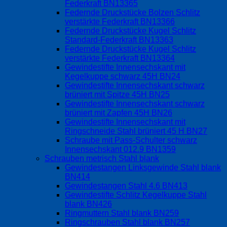
Federkraft BN13365
Federnde Druckstücke Bolzen Schlitz
verstärkte Federkraft BN13366
Federnde Druckstücke Kugel Schlitz
Standard-Federkraft BN13363
Federnde Druckstücke Kugel Schlitz
verstärkte Federkraft BN13364
Gewindestifte Innensechskant mit
Kegelkuppe schwarz 45H BN24
Gewindestifte Innensechskant schwarz
brüniert mit Spitze 45H BN25
Gewindestifte Innensechskant schwarz
brüniert mit Zapfen 45H BN26
Gewindestifte Innensechskant mit
Ringschneide Stahl brüniert 45 H BN27
Schraube mit Pass-Schulter schwarz
Innensechskant 012.9 BN1359
Schrauben metrisch Stahl blank
Gewindestangen Linksgewinde Stahl blank
BN414
Gewindestangen Stahl 4.6 BN413
Gewindestifte Schlitz Kegelkuppe Stahl
blank BN426
Ringmuttern Stahl blank BN259
Ringschrauben Stahl blank BN257