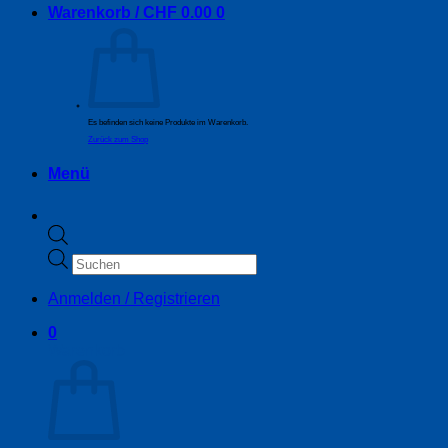
Warenkorb /
CHF
0.00
0
Es befinden sich keine Produkte im Warenkorb.
Zurück zum Shop
Menü
Products
search
Anmelden / Registrieren
0
Warenkorb