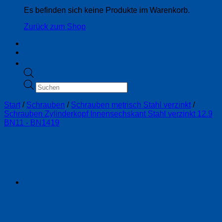
Es befinden sich keine Produkte im Warenkorb.
Zurück zum Shop
Products
search
Start
/
Schrauben
/
Schrauben metrisch Stahl verzinkt
/
Schrauben Zylinderkopf Innensechskant Stahl verzinkt 12.9
BN11 - BN1419