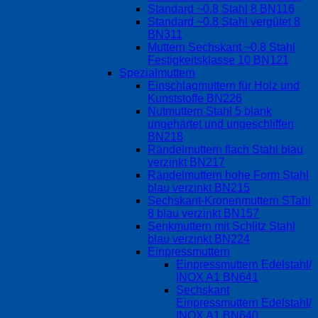
Standard ~0.8 Stahl 8 BN116
Standard ~0.8 Stahl vergütet 8
BN311
Muttern Sechskant ~0.8 Stahl
Festigkeitsklasse 10 BN121
Spezialmuttern
Einschlagmuttern für Holz und
Kunststoffe BN226
Nutmuttern Stahl 5 blank
ungehärtet und ungeschliffen
BN218
Rändelmuttern flach Stahl blau
verzinkt BN217
Rändelmuttern hohe Form Stahl
blau verzinkt BN215
Sechskant-Kronenmuttern STahl
8 blau verzinkt BN157
Senkmuttern mit Schlitz Stahl
blau verzinkt BN224
Einpressmuttern
Einpressmuttern Edelstahl/
INOX A1 BN641
Sechskant
Einpressmuttern Edelstahl/
INOX A1 BN640