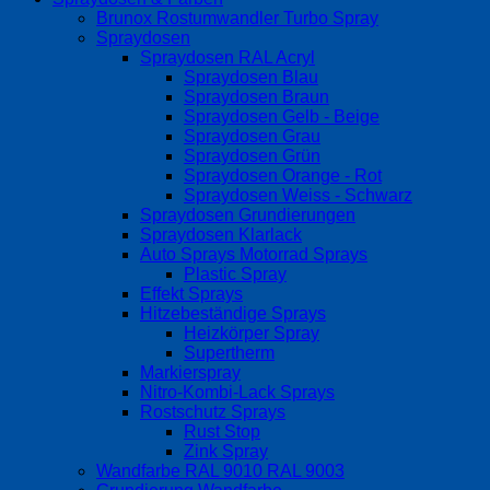
Brunox Rostumwandler Turbo Spray
Spraydosen
Spraydosen RAL Acryl
Spraydosen Blau
Spraydosen Braun
Spraydosen Gelb - Beige
Spraydosen Grau
Spraydosen Grün
Spraydosen Orange - Rot
Spraydosen Weiss - Schwarz
Spraydosen Grundierungen
Spraydosen Klarlack
Auto Sprays Motorrad Sprays
Plastic Spray
Effekt Sprays
Hitzebeständige Sprays
Heizkörper Spray
Supertherm
Markierspray
Nitro-Kombi-Lack Sprays
Rostschutz Sprays
Rust Stop
Zink Spray
Wandfarbe RAL 9010 RAL 9003