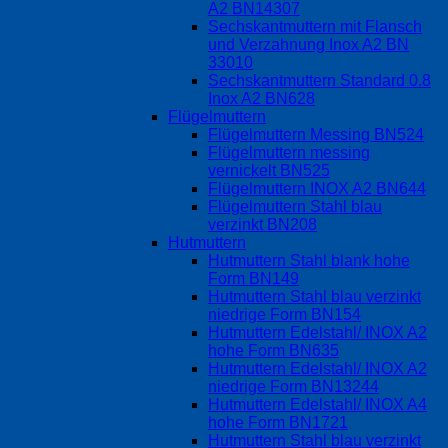
A2 BN14307
Sechskantmuttern mit Flansch
und Verzahnung Inox A2 BN
33010
Sechskantmuttern Standard 0.8
Inox A2 BN628
Flügelmuttern
Flügelmuttern Messing BN524
Flügelmuttern messing
vernickelt BN525
Flügelmuttern INOX A2 BN644
Flügelmuttern Stahl blau
verzinkt BN208
Hutmuttern
Hutmuttern Stahl blank hohe
Form BN149
Hutmuttern Stahl blau verzinkt
niedrige Form BN154
Hutmuttern Edelstahl/ INOX A2
hohe Form BN635
Hutmuttern Edelstahl/ INOX A2
niedrige Form BN13244
Hutmuttern Edelstahl/ INOX A4
hohe Form BN1721
Hutmuttern Stahl blau verzinkt