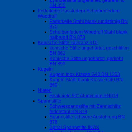
Zylinderstifte ungehärtet, gedreht h8
BN 855
Federkeile Passfedern Scheibenfedern
Woodruff
Federkeile Stahl blank rundstirnig BN
870
Scheibenfedern Woodruff Stahl blank
halbrund BN 873
Konische Stifte Toleranz h10
konische Stifte ungehärtet, geschliffen
BN 861
Konische Stifte ungehärtet, gedreht
BN 859
Kugeln
Kugeln Inox Klasse G40 BN 1353
Kugeln Stahl blank Klasse G40 BN
869
Nieten
Senkniete 90° Aluminium BN318
Spannstifte
Schwerspannstifte mit Zahnschlitz
federstahl BN 879
Spannstifte schwere Ausführung BN
876
Spiral Spannstifte INOX