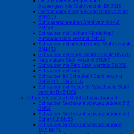
Distanzhalter Innengewinde u
Aussengewinde Stahl verzinkt BN3318
Distanzhalter Innengewinde Stahl verzinkt
BN3319
Schlosserschrauben Stahl verzinkt 4.6
BN248
Schrauben mit flachem Rändelkopf
Automatenstahl verzinkt BN410
Schrauben mit hohem Rändel Stahl verzinkt
BN1452
Schrauben mit Flügel Stahl verzinkt BN276
Ringmuttern Stahl verzinkt BN260
Schrauben mit Ring Stahl verzinkt BN258
Schrauben mit Ring
Schrauben für Schaukeln Stahl verzinkt
BN54217 - BN54216
Schrauben mit Haken für Waschseile Stahl
verzinkt BN54209
Schrauben metrisch Stahl schwarz brüniert
Schrauben Sechskant schwarz brüniert 8.8
BN54
Schrauben Sechskant schwarz brüniert mit
Schaft 8.8 BN55
Schrauben Sechskant schwarz brüniert
10.9 BN71