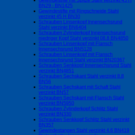
Gewindestifte mit Spitze Stahl verzinkt 45 H
BN29 - BN1425
Gewindestifte mit Ringschneide Stahl
verzinkt 45 H BN30
Schrauben Linsenkopf Innensechsrund
Stahl verzinkt BN6404
Schrauben Zylinderkopf Innensechsrund
niedriger Kopf Stahl verzinkt 08.8 BN4850
Schrauben Linsenkopf mit Flansch
Innensechsrund BN5128
Schrauben Linsenkopf mit Flansch
Innensechsrund Stahl verzinkt BN20367
Schrauben Senkkopf Innensechsrund Stahl
verzinkt BN4851
Schrauben Sechskant Stahl verzinkt 8.8
BN56
Schrauben Sechskant mit Schaft Stahl
verzinkt BN57
Schrauben Sechskant mit Flansch Stahl
verzinkt BN5950
Schrauben Zylinderkopf Schlitz Stahl
verzinkt BN330
Schrauben Senkkopf Schlitz Stahl verzinkt
BN357
Gewindestangen Stahl verzinkt 4.6 BN419