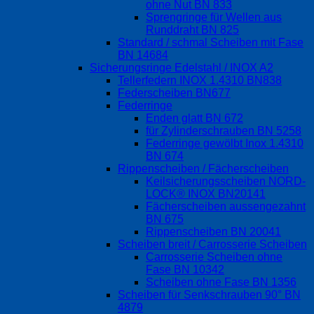
ohne Nut BN 833
Sprengringe für Wellen aus
Runddraht BN 825
Standard / schmal Scheiben mit Fase
BN 14684
Sicherungsringe Edelstahl / INOX A2
Tellerfedern INOX 1.4310 BN838
Federscheiben BN677
Federringe
Enden glatt BN 672
für Zylinderschrauben BN 5258
Federringe gewölbt Inox 1.4310
BN 674
Rippenscheiben / Fächerscheiben
Keilsicherungsscheiben NORD-
LOCK® INOX BN20141
Fächerscheiben aussengezahnt
BN 675
Rippenscheiben BN 20041
Scheiben breit / Carrosserie Scheiben
Carrosserie Scheiben ohne
Fase BN 10342
Scheiben ohne Fase BN 1356
Scheiben für Senkschrauben 90° BN
4879