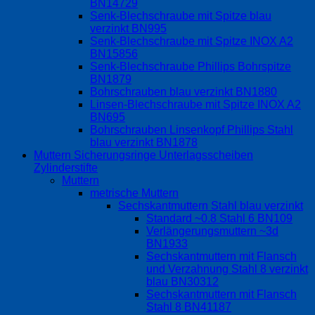
BN14729
Senk-Blechschraube mit Spitze blau
verzinkt BN995
Senk-Blechschraube mit Spitze INOX A2
BN15856
Senk-Blechschraube Phillips Bohrspitze
BN1879
Bohrschrauben blau verzinkt BN1880
Linsen-Blechschraube mit Spitze INOX A2
BN695
Bohrschrauben Linsenkopf Phillips Stahl
blau verzinkt BN1878
Muttern Sicherungsringe Unterlagsscheiben
Zylinderstifte
Muttern
metrische Muttern
Sechskantmuttern Stahl blau verzinkt
Standard ~0.8 Stahl 6 BN109
Verlängerungsmuttern ~3d
BN1933
Sechskantmuttern mit Flansch
und Verzahnung Stahl 8 verzinkt
blau BN30312
Sechskantmuttern mit Flansch
Stahl 8 BN41187