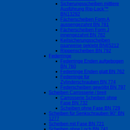
Sicherungsscheiben mittlere
Ausführung Rip-Lock™
BN13292
Fächerscheiben Form A
aussengezahnt BN 781
Fächerscheiben Form J
innengezahnt BN 782
Keilsicherungsscheiben
paarweise geklebt BN65212
Rippenscheiben BN 792
Federringe
Federringe Enden aufgebogen
BN 760
Federringe Enden glatt BN 762
Federringe für
Zylinderschrauben BN 774
Federscheiben gewölbt BN 797
Scheiben Carrosserie / breit
Carrosserie Scheiben ohne
Fase BN 732
Scheiben ohne Fase BN 729
Scheiben für Senkschrauben 90° BN
1277
Scheiben mit Fase BN 721
Scheiben ohne Loch BN 741