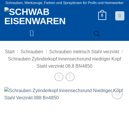
Zum
Schrauben, Werkzeuge, Farben und Spraydosen für Profis und Heimwerker
Inhalt
0
springen
Start
/
Schrauben
/
Schrauben metrisch Stahl verzinkt
/
Schrauben Zylinderkopf Innensechsrund niedriger Kopf
Stahl verzinkt 08.8 BN4850
Zur
Wunschliste
hinzufügen