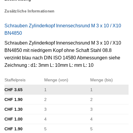
Zusätzliche Informationen
Schrauben Zylinderkopf Innensechsrund M 3 x 10 / X10
BN4850
Schrauben Zylinderkopf Innensechsrund M 3 x 10 / X10
BN4850 mit niedrigem Kopf ohne Schaft Stahl 08.8
verzinkt blau nach DIN ISO 14580 Abmessungen siehe
Zeichnung : d1: 3mm L: 10mm L: mm L: 10
Staffelpreis
Menge (von)
Menge (bis)
CHF
3.65
1
1
CHF
1.90
2
2
CHF
1.30
3
3
CHF
1.00
4
4
CHF
1.90
5
5