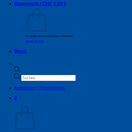
Warenkorb /
CHF
0.00
0
Es befinden sich keine Produkte im Warenkorb.
Zurück zum Shop
Menü
Products
search
Anmelden / Registrieren
0
Warenkorb