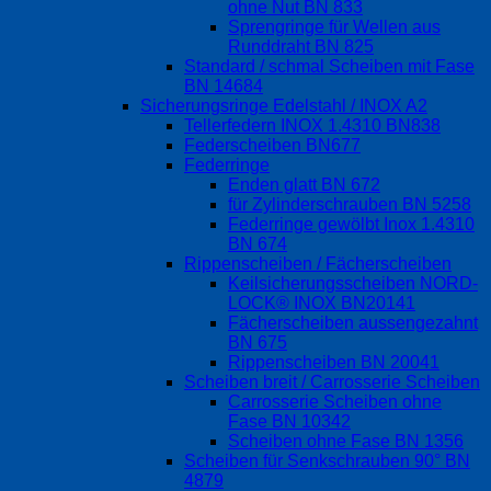
ohne Nut BN 833
Sprengringe für Wellen aus
Runddraht BN 825
Standard / schmal Scheiben mit Fase
BN 14684
Sicherungsringe Edelstahl / INOX A2
Tellerfedern INOX 1.4310 BN838
Federscheiben BN677
Federringe
Enden glatt BN 672
für Zylinderschrauben BN 5258
Federringe gewölbt Inox 1.4310
BN 674
Rippenscheiben / Fächerscheiben
Keilsicherungsscheiben NORD-
LOCK® INOX BN20141
Fächerscheiben aussengezahnt
BN 675
Rippenscheiben BN 20041
Scheiben breit / Carrosserie Scheiben
Carrosserie Scheiben ohne
Fase BN 10342
Scheiben ohne Fase BN 1356
Scheiben für Senkschrauben 90° BN
4879