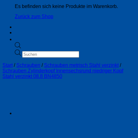
Es befinden sich keine Produkte im Warenkorb.
Zurück zum Shop
Products
search
Start
/
Schrauben
/
Schrauben metrisch Stahl verzinkt
/
Schrauben Zylinderkopf Innensechsrund niedriger Kopf
Stahl verzinkt 08.8 BN4850