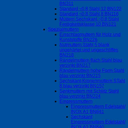
BN311
Standard ~0.8 Stahl 12 BN122
Standard ~0.8 Stahl 8 BN116
Muttern Sechskant ~0.8 Stahl
Festigkeitsklasse 10 BN121
Spezialmuttern
Einschlagmuttern für Holz und
Kunststoffe BN226
Nutmuttern Stahl 5 blank
ungehärtet und ungeschliffen
BN218
Rändelmuttern flach Stahl blau
verzinkt BN217
Rändelmuttern hohe Form Stahl
blau verzinkt BN215
Sechskant-Kronenmuttern STahl
8 blau verzinkt BN157
Senkmuttern mit Schlitz Stahl
blau verzinkt BN224
Einpressmuttern
Einpressmuttern Edelstahl/
INOX A1 BN641
Sechskant
Einpressmuttern Edelstahl/
INOX A1 BN640