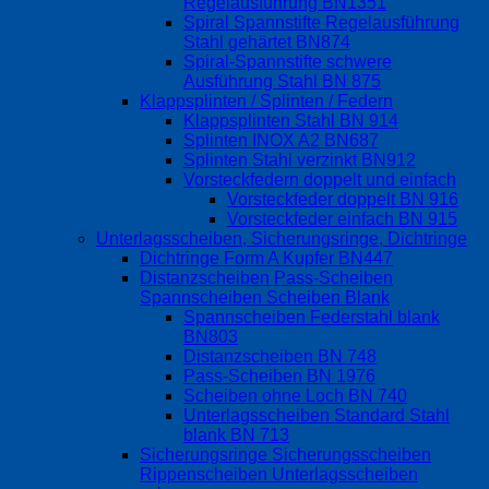
Regelausführung BN1351
Spiral Spannstifte Regelausführung
Stahl gehärtet BN874
Spiral-Spannstifte schwere
Ausführung Stahl BN 875
Klappsplinten / Splinten / Federn
Klappsplinten Stahl BN 914
Splinten INOX A2 BN687
Splinten Stahl verzinkt BN912
Vorsteckfedern doppelt und einfach
Vorsteckfeder doppelt BN 916
Vorsteckfeder einfach BN 915
Unterlagsscheiben, Sicherungsringe, Dichtringe
Dichtringe Form A Kupfer BN447
Distanzscheiben Pass-Scheiben
Spannscheiben Scheiben Blank
Spannscheiben Federstahl blank
BN803
Distanzscheiben BN 748
Pass-Scheiben BN 1976
Scheiben ohne Loch BN 740
Unterlagsscheiben Standard Stahl
blank BN 713
Sicherungsringe Sicherungsscheiben
Rippenscheiben Unterlagsscheiben