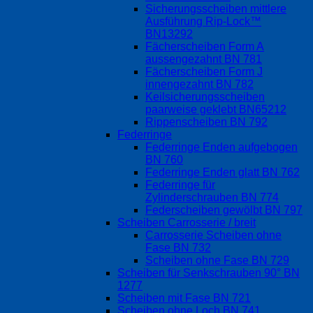
Sicherungsscheiben mittlere
Ausführung Rip-Lock™
BN13292
Fächerscheiben Form A
aussengezahnt BN 781
Fächerscheiben Form J
innengezahnt BN 782
Keilsicherungsscheiben
paarweise geklebt BN65212
Rippenscheiben BN 792
Federringe
Federringe Enden aufgebogen
BN 760
Federringe Enden glatt BN 762
Federringe für
Zylinderschrauben BN 774
Federscheiben gewölbt BN 797
Scheiben Carrosserie / breit
Carrosserie Scheiben ohne
Fase BN 732
Scheiben ohne Fase BN 729
Scheiben für Senkschrauben 90° BN
1277
Scheiben mit Fase BN 721
Scheiben ohne Loch BN 741