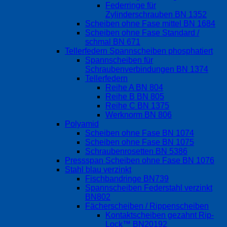
Federringe für
Zylinderschrauben BN 1352
Scheiben ohne Fase mittel BN 1684
Scheiben ohne Fase Standard /
schmal BN 671
Tellerfedern Spannscheiben phosphatiert
Spannscheiben für
Schraubenverbindungen BN 1374
Tellerfedern
Reihe A BN 804
Reihe B BN 805
Reihe C BN 1375
Werknorm BN 806
Polyamid
Scheiben ohne Fase BN 1074
Scheiben ohne Fase BN 1075
Schraubenrosetten BN 5386
Pressspan Scheiben ohne Fase BN 1076
Stahl blau verzinkt
Fischbandringe BN739
Spannscheiben Federstahl verzinkt
BN802
Fächerscheiben / Rippenscheiben
Kontaktscheiben gezahnt Rip-
Lock™ BN20192