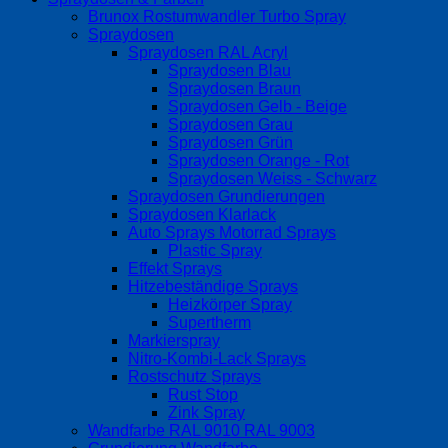
Brunox Rostumwandler Turbo Spray
Spraydosen
Spraydosen RAL Acryl
Spraydosen Blau
Spraydosen Braun
Spraydosen Gelb - Beige
Spraydosen Grau
Spraydosen Grün
Spraydosen Orange - Rot
Spraydosen Weiss - Schwarz
Spraydosen Grundierungen
Spraydosen Klarlack
Auto Sprays Motorrad Sprays
Plastic Spray
Effekt Sprays
Hitzebeständige Sprays
Heizkörper Spray
Supertherm
Markierspray
Nitro-Kombi-Lack Sprays
Rostschutz Sprays
Rust Stop
Zink Spray
Wandfarbe RAL 9010 RAL 9003