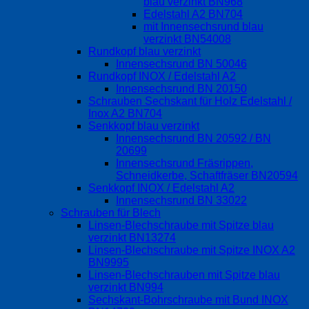
blau verzinkt BN968
Edelstahl A2 BN704
mit Innensechsrund blau
verzinkt BN54008
Rundkopf blau verzinkt
Innensechsrund BN 50046
Rundkopf INOX / Edelstahl A2
Innensechsrund BN 20150
Schrauben Sechskant für Holz Edelstahl /
Inox A2 BN704
Senkkopf blau verzinkt
Innensechsrund BN 20592 / BN
20699
Innensechsrund Fräsrippen,
Schneidkerbe, Schaftfräser BN20594
Senkkopf INOX / Edelstahl A2
Innensechsrund BN 33022
Schrauben für Blech
Linsen-Blechschraube mit Spitze blau
verzinkt BN13274
Linsen-Blechschraube mit Spitze INOX A2
BN9995
Linsen-Blechschrauben mit Spitze blau
verzinkt BN994
Sechskant-Bohrschraube mit Bund INOX