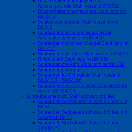
Distanzhalter Innengewinde u
Aussengewinde Stahl verzinkt BN3318
Distanzhalter Innengewinde Stahl verzinkt
BN3319
Schlosserschrauben Stahl verzinkt 4.6
BN248
Schrauben mit flachem Rändelkopf
Automatenstahl verzinkt BN410
Schrauben mit hohem Rändel Stahl verzinkt
BN1452
Schrauben mit Flügel Stahl verzinkt BN276
Ringmuttern Stahl verzinkt BN260
Schrauben mit Ring Stahl verzinkt BN258
Schrauben mit Ring
Schrauben für Schaukeln Stahl verzinkt
BN54217 - BN54216
Schrauben mit Haken für Waschseile Stahl
verzinkt BN54209
Schrauben metrisch Stahl schwarz brüniert
Schrauben Sechskant schwarz brüniert 8.8
BN54
Schrauben Sechskant schwarz brüniert mit
Schaft 8.8 BN55
Schrauben Sechskant schwarz brüniert
10.9 BN71