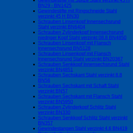
Gewindestifte mit Spitze Stahl verzinkt 45 H
BN29 - BN1425
Gewindestifte mit Ringschneide Stahl
verzinkt 45 H BN30
Schrauben Linsenkopf Innensechsrund
Stahl verzinkt BN6404
Schrauben Zylinderkopf Innensechsrund
niedriger Kopf Stahl verzinkt 08.8 BN4850
Schrauben Linsenkopf mit Flansch
Innensechsrund BN5128
Schrauben Linsenkopf mit Flansch
Innensechsrund Stahl verzinkt BN20367
Schrauben Senkkopf Innensechsrund Stahl
verzinkt BN4851
Schrauben Sechskant Stahl verzinkt 8.8
BN56
Schrauben Sechskant mit Schaft Stahl
verzinkt BN57
Schrauben Sechskant mit Flansch Stahl
verzinkt BN5950
Schrauben Zylinderkopf Schlitz Stahl
verzinkt BN330
Schrauben Senkkopf Schlitz Stahl verzinkt
BN357
Gewindestangen Stahl verzinkt 4.6 BN419