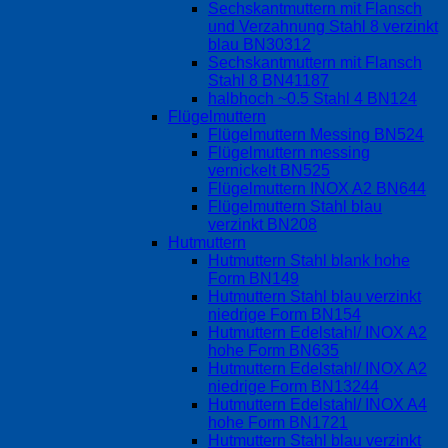
Sechskantmuttern mit Flansch
und Verzahnung Stahl 8 verzinkt
blau BN30312
Sechskantmuttern mit Flansch
Stahl 8 BN41187
halbhoch ~0.5 Stahl 4 BN124
Flügelmuttern
Flügelmuttern Messing BN524
Flügelmuttern messing
vernickelt BN525
Flügelmuttern INOX A2 BN644
Flügelmuttern Stahl blau
verzinkt BN208
Hutmuttern
Hutmuttern Stahl blank hohe
Form BN149
Hutmuttern Stahl blau verzinkt
niedrige Form BN154
Hutmuttern Edelstahl/ INOX A2
hohe Form BN635
Hutmuttern Edelstahl/ INOX A2
niedrige Form BN13244
Hutmuttern Edelstahl/ INOX A4
hohe Form BN1721
Hutmuttern Stahl blau verzinkt