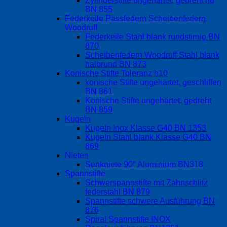
Zylinderstifte ungehärtet, gedreht h8
BN 855
Federkeile Passfedern Scheibenfedern
Woodruff
Federkeile Stahl blank rundstirnig BN
870
Scheibenfedern Woodruff Stahl blank
halbrund BN 873
Konische Stifte Toleranz h10
konische Stifte ungehärtet, geschliffen
BN 861
Konische Stifte ungehärtet, gedreht
BN 859
Kugeln
Kugeln Inox Klasse G40 BN 1353
Kugeln Stahl blank Klasse G40 BN
869
Nieten
Senkniete 90° Aluminium BN318
Spannstifte
Schwerspannstifte mit Zahnschlitz
federstahl BN 879
Spannstifte schwere Ausführung BN
876
Spiral Spannstifte INOX