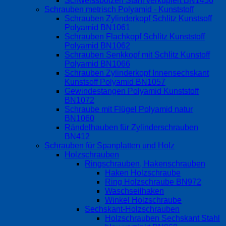
Schweissbolzen Stahl verkupfert BN1456
Schrauben metrisch Polyamid - Kunststoff
Schrauben Zylinderkopf Schlitz Kunstsoff
Polyamid BN1061
Schrauben Flachkopf Schlitz Kunststoff
Polyamid BN1062
Schrauben Senkkopf mit Schlitz Kunstoff
Polyamid BN1066
Schrauben Zylinderkopf Innensechskant
Kunstsoff Polyamid BN1057
Gewindestangen Polyamid Kunststoff
BN1072
Schraube mit Flügel Polyamid natur
BN1060
Rändelhauben für Zylinderschrauben
BN412
Schrauben für Spanplatten und Holz
Holzschrauben
Ringschrauben, Hakenschrauben
Haken Holzschraube
Ring Holzschraube BN972
Waschseilhaken
Winkel Holzschraube
Sechskant-Holzschrauben
Holzschrauben Sechskant Stahl