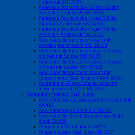
Federkraft BN13365
Federnde Druckstücke Bolzen Schlitz
verstärkte Federkraft BN13366
Federnde Druckstücke Kugel Schlitz
Standard-Federkraft BN13363
Federnde Druckstücke Kugel Schlitz
verstärkte Federkraft BN13364
Gewindestifte Innensechskant mit
Kegelkuppe schwarz 45H BN24
Gewindestifte Innensechskant schwarz
brüniert mit Spitze 45H BN25
Gewindestifte Innensechskant schwarz
brüniert mit Zapfen 45H BN26
Gewindestifte Innensechskant mit
Ringschneide Stahl brüniert 45 H BN27
Schraube mit Pass-Schulter schwarz
Innensechskant 012.9 BN1359
Schrauben metrisch Stahl blank
Gewindestangen Linksgewinde Stahl blank
BN414
Gewindestangen Stahl 4.6 BN413
Gewindestifte Schlitz Kegelkuppe Stahl
blank BN426
Ringmuttern Stahl blank BN259
Ringschrauben Stahl blank BN257