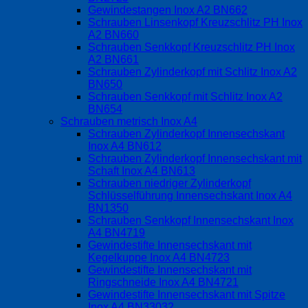
Gewindestangen Inox A2 BN662
Schrauben Linsenkopf Kreuzschlitz PH Inox
A2 BN660
Schrauben Senkkopf Kreuzschlitz PH Inox
A2 BN661
Schrauben Zylinderkopf mit Schlitz Inox A2
BN650
Schrauben Senkkopf mit Schlitz Inox A2
BN654
Schrauben metrisch Inox A4
Schrauben Zylinderkopf Innensechskant
Inox A4 BN612
Schrauben Zylinderkopf Innensechskant mit
Schaft Inox A4 BN613
Schrauben niedriger Zylinderkopf
Schlüsselführung Innensechskant Inox A4
BN1350
Schrauben Senkkopf Innensechskant Inox
A4 BN4719
Gewindestifte Innensechskant mit
Kegelkuppe Inox A4 BN4723
Gewindestifte Innensechskant mit
Ringschneide Inox A4 BN4721
Gewindestifte Innensechskant mit Spitze
Inox A4 BN33032