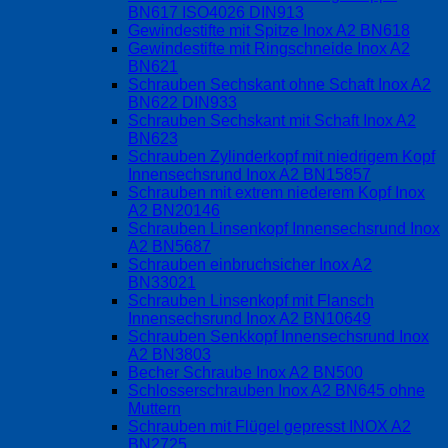
BN617 ISO4026 DIN913
Gewindestifte mit Spitze Inox A2 BN618
Gewindestifte mit Ringschneide Inox A2
BN621
Schrauben Sechskant ohne Schaft Inox A2
BN622 DIN933
Schrauben Sechskant mit Schaft Inox A2
BN623
Schrauben Zylinderkopf mit niedrigem Kopf
Innensechsrund Inox A2 BN15857
Schrauben mit extrem niederem Kopf Inox
A2 BN20146
Schrauben Linsenkopf Innensechsrund Inox
A2 BN5687
Schrauben einbruchsicher Inox A2
BN33021
Schrauben Linsenkopf mit Flansch
Innensechsrund Inox A2 BN10649
Schrauben Senkkopf Innensechsrund Inox
A2 BN3803
Becher Schraube Inox A2 BN500
Schlosserschrauben Inox A2 BN645 ohne
Muttern
Schrauben mit Flügel gepresst INOX A2
BN2725