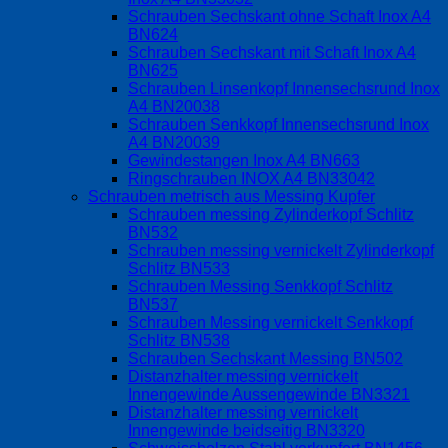
Schrauben Sechskant ohne Schaft Inox A4
BN624
Schrauben Sechskant mit Schaft Inox A4
BN625
Schrauben Linsenkopf Innensechsrund Inox
A4 BN20038
Schrauben Senkkopf Innensechsrund Inox
A4 BN20039
Gewindestangen Inox A4 BN663
Ringschrauben INOX A4 BN33042
Schrauben metrisch aus Messing Kupfer
Schrauben messing Zylinderkopf Schlitz
BN532
Schrauben messing vernickelt Zylinderkopf
Schlitz BN533
Schrauben Messing Senkkopf Schlitz
BN537
Schrauben Messing vernickelt Senkkopf
Schlitz BN538
Schrauben Sechskant Messing BN502
Distanzhalter messing vernickelt
Innengewinde Aussengewinde BN3321
Distanzhalter messing vernickelt
Innengewinde beidseitig BN3320