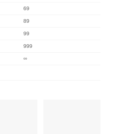
69
89
99
999
∞
Zur
Zur
Wunschliste
Wunschliste
hinzufügen
hinzufügen