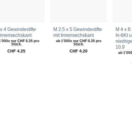
x 4 Gewindestifte
M 2.5 x 5 Gewindestifte
M 4 x 8
 Innensechskant
mit Innensechskant
In-6Kt 
niedrig
1'000x nur
CHF
0.35
pro
ab 1'000x nur
CHF
0.35
pro
Stück.
Stück.
10.9
CHF
4.25
CHF
4.20
ab 1'00