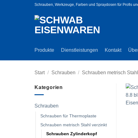
Zum
Schrauben, Werkzeuge, Farben und Spraydosen für Profis u
Inhalt
springen
Produkte
Dienstleistungen
Kontakt
Übe
Start
/
Schrauben
/
Schrauben metrisch Stahl
Kategorien
Schrauben
Schrauben für Thermoplaste
Schrauben metrisch Stahl verzinkt
Schrauben Zylinderkopf