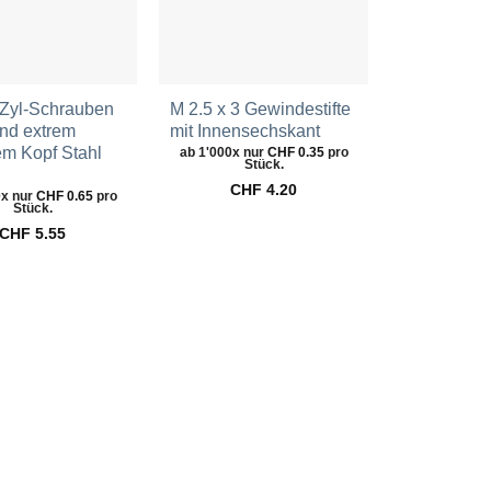
 Zyl-Schrauben
M 2.5 x 3 Gewindestifte
M 3 x 10 Ge
und extrem
mit Innensechskant
mit Innens
em Kopf Stahl
ab 1'000x nur
CHF
0.35
pro
ab 1'000x n
Stück.
St
CHF
4.20
CH
0x nur
CHF
0.65
pro
Stück.
CHF
5.55