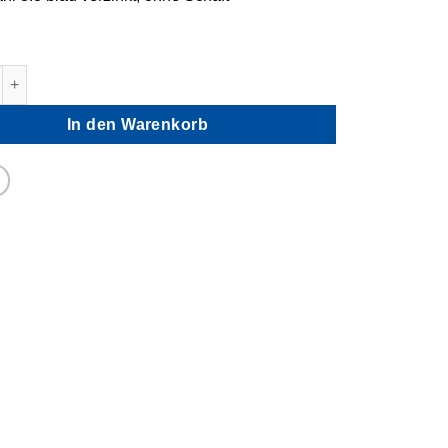
 Schrauben Zylinderkopf Innensechskant Menge
In den Warenkorb