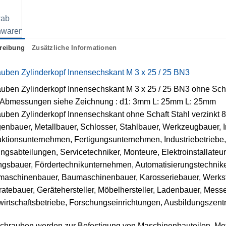
reibung
Zusätzliche Informationen
uben Zylinderkopf Innensechskant M 3 x 25 / 25 BN3
uben Zylinderkopf Innensechskant M 3 x 25 / 25 BN3 ohne Scha
 Abmessungen siehe Zeichnung : d1: 3mm L: 25mm L: 25mm
uben Zylinderkopf Innensechskant ohne Schaft Stahl verzinkt 
enbauer, Metallbauer, Schlosser, Stahlbauer, Werkzeugbauer, I
ktionsunternehmen, Fertigungsunternehmen, Industriebetriebe,
ngsabteilungen, Servicetechniker, Monteure, Elektroinstallateure
ngsbauer, Fördertechnikunternehmen, Automatisierungstechnik
aschinenbauer, Baumaschinenbauer, Karosseriebauer, Werkst
atebauer, Gerätehersteller, Möbelhersteller, Ladenbauer, Mess
irtschaftsbetriebe, Forschungseinrichtungen, Ausbildungszent
chrauben werden zur Befestigung von Maschinenbauteilen, Meta