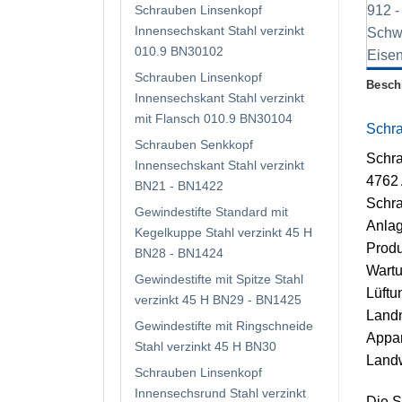
Schrauben Linsenkopf
Innensechskant Stahl verzinkt
010.9 BN30102
Schrauben Linsenkopf
Besch
Innensechskant Stahl verzinkt
mit Flansch 010.9 BN30104
Schra
Schrauben Senkkopf
Schra
Innensechskant Stahl verzinkt
4762
BN21 - BN1422
Schra
Gewindestifte Standard mit
Anlag
Kegelkuppe Stahl verzinkt 45 H
Produ
BN28 - BN1424
Wartu
Gewindestifte mit Spitze Stahl
Lüftu
verzinkt 45 H BN29 - BN1425
Landm
Gewindestifte mit Ringschneide
Appar
Stahl verzinkt 45 H BN30
Landw
Schrauben Linsenkopf
Innensechsrund Stahl verzinkt
Die S