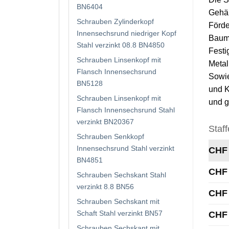
BN6404
Gehäu
Schrauben Zylinderkopf
Förde
Innensechsrund niedriger Kopf
Bauma
Stahl verzinkt 08.8 BN4850
Festi
Schrauben Linsenkopf mit
Metal
Flansch Innensechsrund
Sowie
BN5128
und K
Schrauben Linsenkopf mit
und g
Flansch Innensechsrund Stahl
verzinkt BN20367
Staff
Schrauben Senkkopf
Innensechsrund Stahl verzinkt
CHF
BN4851
CHF
Schrauben Sechskant Stahl
verzinkt 8.8 BN56
CHF
Schrauben Sechskant mit
Schaft Stahl verzinkt BN57
CHF
Schrauben Sechskant mit