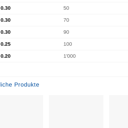
0.30
50
0.30
70
0.30
90
0.25
100
0.20
1'000
liche Produkte
Zur
Zur
Wunschliste
Wunschliste
hinzufügen
hinzufügen