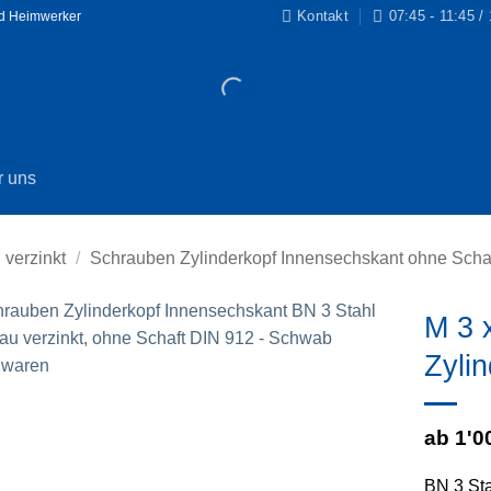
Kontakt
07:45 - 11:45 /
nd Heimwerker
r uns
 verzinkt
/
Schrauben Zylinderkopf Innensechskant ohne Schaft
M 3 
Zyli
Zur
Wunschliste
hinzufügen
ab 1'0
BN 3 Sta