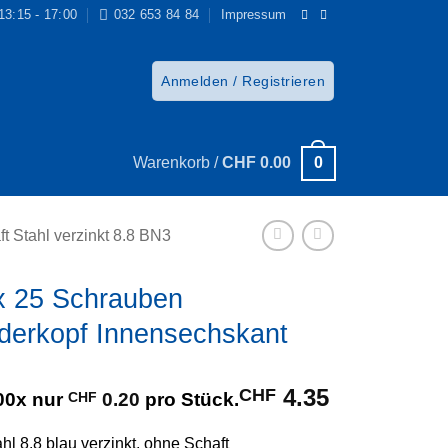
 13:15 - 17:00
032 653 84 84
Impressum
Anmelden / Registrieren
0
Warenkorb /
CHF
0.00
 Stahl verzinkt 8.8 BN3
x 25 Schrauben
nderkopf Innensechskant
4.35
CHF
00x nur
CHF
0.20
pro Stück.
hl 8.8 blau verzinkt, ohne Schaft