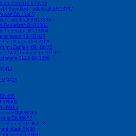
 brüniert 010.9 BN20
lebt Standard-Federkraft BN13367
erkraft BN13365
rkte Federkraft BN13366
rd-Federkraft BN13363
kte Federkraft BN13364
ppe schwarz 45H BN24
ert mit Spitze 45H BN25
ert mit Zapfen 45H BN26
ide Stahl brüniert 45 H BN27
sechskant 012.9 BN1359
 BN414
nk BN426
l BN406
hl BN402
t - blank
üniert BN65/BN66
rzinkt BN40072
tahl brüniert DIN913
tahl blank BN38
tahl verzinkt BN40