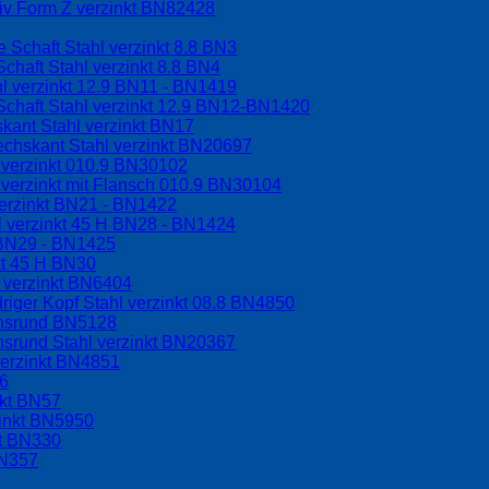
riv Form Z verzinkt BN82428
 Schaft Stahl verzinkt 8.8 BN3
chaft Stahl verzinkt 8.8 BN4
l verzinkt 12.9 BN11 - BN1419
Schaft Stahl verzinkt 12.9 BN12-BN1420
kant Stahl verzinkt BN17
echskant Stahl verzinkt BN20697
 verzinkt 010.9 BN30102
verzinkt mit Flansch 010.9 BN30104
erzinkt BN21 - BN1422
l verzinkt 45 H BN28 - BN1424
H BN29 - BN1425
kt 45 H BN30
 verzinkt BN6404
riger Kopf Stahl verzinkt 08.8 BN4850
chsrund BN5128
hsrund Stahl verzinkt BN20367
verzinkt BN4851
56
nkt BN57
zinkt BN5950
kt BN330
BN357