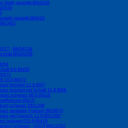
e Stahl verzinkt BN3318
BN3319
8
nstahl verzinkt BN410
t BN1452
54217 - BN54216
erzinkt BN54209
BN54
chaft 8.8 BN55
 BN71
aft 10.9 BN72
arz brüniert 12.9 BN7
arz brüniert mit Schaft 12.9 BN8
hskant schwarz 08.8 BN16
sselführung BN15
skant schwarz BN1206
warz gerippter Flansch BN3873
warz mit Flansch 12.9 BN1392
rz brüniert 010.9 BN19
Flansch schwarz ~010.9 BN11252