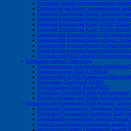
Schrauben Senkkopf Innensechskant schwarz
Druckstücke mit Bolzen Innensechskant verk
Federnde Druckstücke Bolzen Standard-Fed
Federnde Druckstücke Bolzen Schlitz verstä
Federnde Druckstücke Kugel Schlitz Standa
Federnde Druckstücke Kugel Schlitz verstär
Gewindestifte Innensechskant mit Kegelku
Gewindestifte Innensechskant schwarz brüni
Gewindestifte Innensechskant schwarz brüni
Gewindestifte Innensechskant mit Ringschne
Schraube mit Pass-Schulter schwarz Innen
Schrauben metrisch Stahl blank
Gewindestangen Linksgewinde Stahl blank
Gewindestangen Stahl 4.6 BN413
Gewindestifte Schlitz Kegelkuppe Stahl bla
Ringmuttern Stahl blank BN259
Ringschrauben Stahl blank BN257
Schrauben Senkkopf Schlitz Automatenstah
Zylinderschrauben mit Schlitz Automatensta
Schrauben mit Feingewinde Stahl verzinkt - brünier
Schrauben Feingewinde Sechskant Stahl br
Schrauben Feingewinde Sechskant Stahl ve
Gewindestifte Feingewinde Innensechskant S
Verschlussschrauben Feingewinde kegelig S
Verschlussschrauben Feingewinde kegelig S