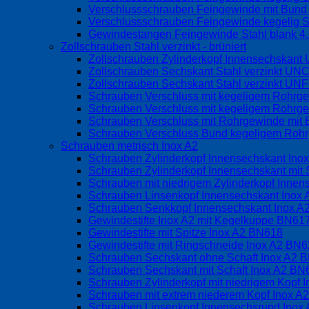
Verschlussschrauben Feingewinde mit Bund o
Verschlussschrauben Feingewinde kegelig S
Gewindestangen Feingewinde Stahl blank 4
Zollschrauben Stahl verzinkt - brüniert
Zollschrauben Zylinderkopf Innensechskan
Zollschrauben Sechskant Stahl verzinkt UN
Zollschrauben Sechskant Stahl verzinkt UN
Schrauben Verschluss mit kegeligem Rohrg
Schrauben Verschluss mit kegeligem Rohrge
Schrauben Verschluss mit Rohrgewinde mit 
Schrauben Verschluss Bund kegeligem Rohrg
Schrauben metrisch Inox A2
Schrauben Zylinderkopf Innensechskant Ino
Schrauben Zylinderkopf Innensechskant mit 
Schrauben mit niedrigem Zylinderkopf Inne
Schrauben Linsenkopf Innensechskant Inox
Schrauben Senkkopf Innensechskant Inox 
Gewindestifte Inox A2 mit Kegelkuppe BN6
Gewindestifte mit Spitze Inox A2 BN618
Gewindestifte mit Ringschneide Inox A2 BN
Schrauben Sechskant ohne Schaft Inox A2 
Schrauben Sechskant mit Schaft Inox A2 BN
Schrauben Zylinderkopf mit niedrigem Kopf
Schrauben mit extrem niederem Kopf Inox 
Schrauben Linsenkopf Innensechsrund Inox