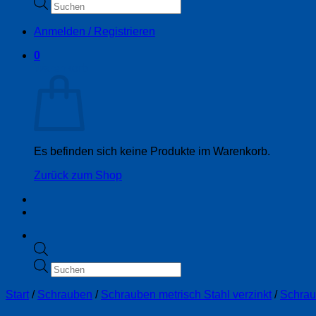
Products
search
Anmelden / Registrieren
0
Warenkorb
Es befinden sich keine Produkte im Warenkorb.
Zurück zum Shop
Products
search
Start
/
Schrauben
/
Schrauben metrisch Stahl verzinkt
/
Schrau