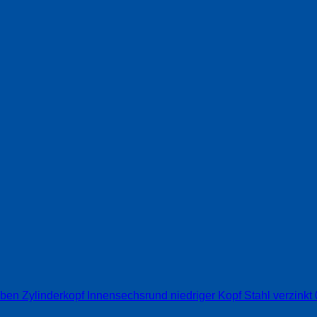
ben Zylinderkopf Innensechsrund niedriger Kopf Stahl verzink