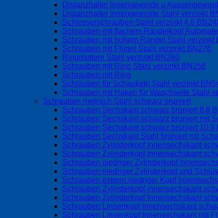
Distanzhalter Innengewinde u Aussengewind
Distanzhalter Innengewinde Stahl verzinkt 
Schlosserschrauben Stahl verzinkt 4.6 BN24
Schrauben mit flachem Rändelkopf Automate
Schrauben mit hohem Rändel Stahl verzink
Schrauben mit Flügel Stahl verzinkt BN276
Ringmuttern Stahl verzinkt BN260
Schrauben mit Ring Stahl verzinkt BN258
Schrauben mit Ring
Schrauben für Schaukeln Stahl verzinkt BN
Schrauben mit Haken für Waschseile Stahl v
Schrauben metrisch Stahl schwarz brüniert
Schrauben Sechskant schwarz brüniert 8.8 
Schrauben Sechskant schwarz brüniert mit S
Schrauben Sechskant schwarz brüniert 10.9
Schrauben Sechskant Stahl brüniert mit Sch
Schrauben Zylinderkopf Innensechskant schw
Schrauben Zylinderkopf Innensechskant schw
Schrauben niedriger Zylinderkopf Innensec
Schrauben niedriger Zylinderkopf und Schlü
Schrauben extrem niedriger Kopf Innensech
Schrauben Zylinderkopf innensechskant sch
Schrauben Zylinderkopf Innensechskant sch
Schrauben Linsenkopf Innensechskant schwa
Schrauben Linsenkopf Innensechskant mit 