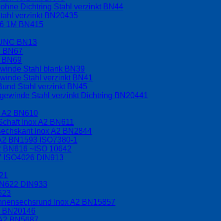
hne Dichtring Stahl verzinkt BN44
tahl verzinkt BN20435
.6 1M BN415
t UNC BN13
C BN67
F BN69
ewinde Stahl blank BN39
winde Stahl verzinkt BN41
Bund Stahl verzinkt BN45
ewinde Stahl verzinkt Dichtring BN20441
x A2 BN610
Schaft Inox A2 BN611
nsechskant Inox A2 BN2844
 A2 BN1593 ISO7380-1
A2 BN616 ~ISO 10642
17 ISO4026 DIN913
621
BN622 DIN933
623
 Innensechsrund Inox A2 BN15857
A2 BN20146
 A2 BN5687