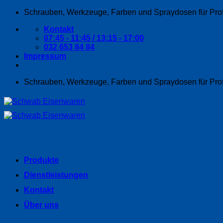
Zum
Schrauben, Werkzeuge, Farben und Spraydosen für Pro
Inhalt
Kontakt
springen
07:45 - 11:45 / 13:15 - 17:00
032 653 84 84
Impressum
Schrauben, Werkzeuge, Farben und Spraydosen für Pro
Produkte
Dienstleistungen
Kontakt
Über uns