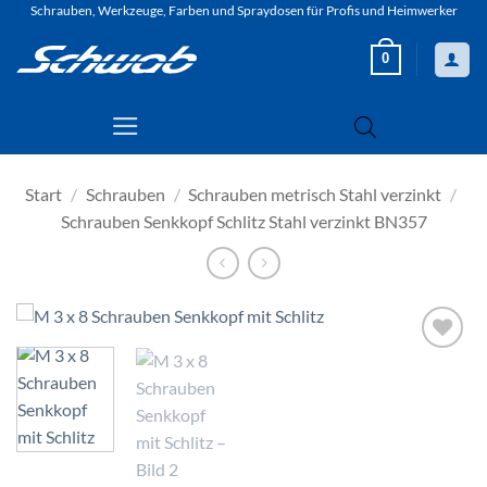
Zum
Schrauben, Werkzeuge, Farben und Spraydosen für Profis und Heimwerker
Inhalt
0
springen
Start
/
Schrauben
/
Schrauben metrisch Stahl verzinkt
/
Schrauben Senkkopf Schlitz Stahl verzinkt BN357
Zur
Wunschliste
hinzufügen