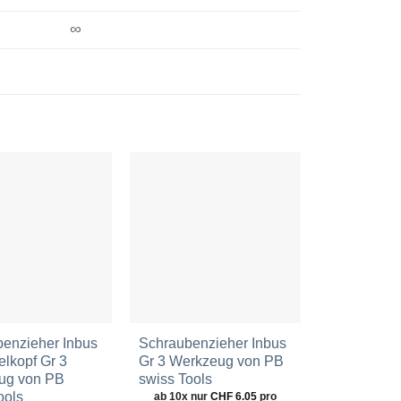
∞
Zur
Zur
Wunschliste
Wunschliste
hinzufügen
hinzufügen
enzieher Inbus
Schraubenzieher Inbus
Schraubenz
elkopf Gr 3
Gr 3 Werkzeug von PB
mit Kugelko
ug von PB
swiss Tools
Werkzeug 
ools
swiss Tools
ab 10x nur
CHF
6.05
pro