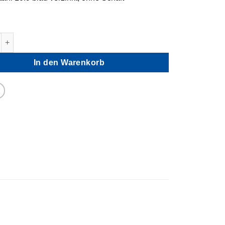
5 Schrauben Senkkopf mit Innensechskant Menge
In den Warenkorb