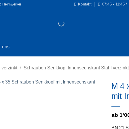
Kontakt
07:45 - 11:45 /
nd Heimwerker
r uns
 verzinkt
/
Schrauben Senkkopf Innensechskant Stahl verzink
M 4 
mit 
Zur
Wunschliste
hinzufügen
ab 1'0
BN 21 St