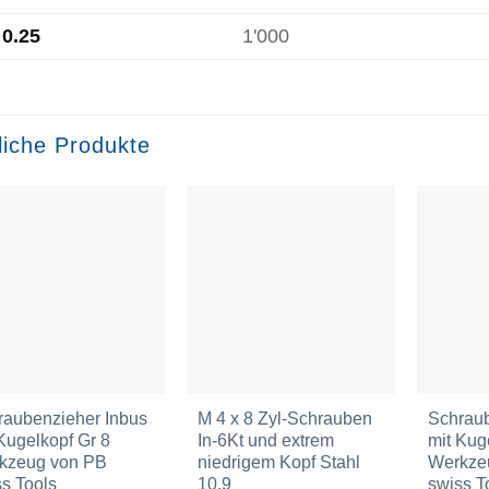
0.25
1'000
liche Produkte
Zur
Zur
Wunschliste
Wunschliste
hinzufügen
hinzufügen
raubenzieher Inbus
M 4 x 8 Zyl-Schrauben
Schraub
Kugelkopf Gr 8
In-6Kt und extrem
mit Kug
kzeug von PB
niedrigem Kopf Stahl
Werkze
s Tools
10.9
swiss T