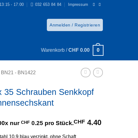
 13:15 - 17:00
032 653 84 84
Impressum
Anmelden / Registrieren
0
Warenkorb /
CHF
0.00
t BN21 - BN1422
x 35 Schrauben Senkkopf
Innensechskant
4.40
CHF
00x nur
CHF
0.25
pro Stück.
ahl 10.9 blau verzinkt, ohne Schaft