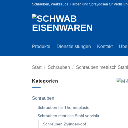
Zum
Schrauben, Werkzeuge, Farben und Spraydosen für Profis u
Inhalt
springen
Produkte
Dienstleistungen
Kontakt
Übe
Start
/
Schrauben
/
Schrauben metrisch Stahl
Kategorien
Schrauben
Schrauben für Thermoplaste
Schrauben metrisch Stahl verzinkt
Schrauben Zylinderkopf