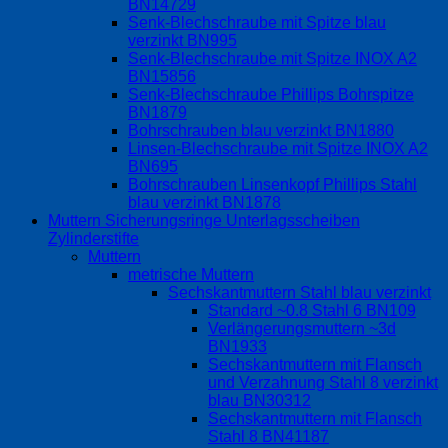
BN14729
Senk-Blechschraube mit Spitze blau
verzinkt BN995
Senk-Blechschraube mit Spitze INOX A2
BN15856
Senk-Blechschraube Phillips Bohrspitze
BN1879
Bohrschrauben blau verzinkt BN1880
Linsen-Blechschraube mit Spitze INOX A2
BN695
Bohrschrauben Linsenkopf Phillips Stahl
blau verzinkt BN1878
Muttern Sicherungsringe Unterlagsscheiben
Zylinderstifte
Muttern
metrische Muttern
Sechskantmuttern Stahl blau verzinkt
Standard ~0.8 Stahl 6 BN109
Verlängerungsmuttern ~3d
BN1933
Sechskantmuttern mit Flansch
und Verzahnung Stahl 8 verzinkt
blau BN30312
Sechskantmuttern mit Flansch
Stahl 8 BN41187