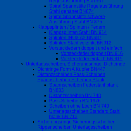
Regelausführung BN1351
Spiral Spannstifte Regelausführung
Stahl gehärtet BN874
Spiral-Spannstifte schwere
Ausführung Stahl BN 875
Klappsplinten / Splinten / Federn
Klappsplinten Stahl BN 914
Splinten INOX A2 BN687
Splinten Stahl verzinkt BN912
Vorsteckfedern doppelt und einfach
Vorsteckfeder doppelt BN 916
Vorsteckfeder einfach BN 915
Unterlagsscheiben, Sicherungsringe, Dichtringe
Dichtringe Form A Kupfer BN447
Distanzscheiben Pass-Scheiben
Spannscheiben Scheiben Blank
Spannscheiben Federstahl blank
BN803
Distanzscheiben BN 748
Pass-Scheiben BN 1976
Scheiben ohne Loch BN 740
Unterlagsscheiben Standard Stahl
blank BN 713
Sicherungsringe Sicherungsscheiben
Rippenscheiben Unterlagsscheiben