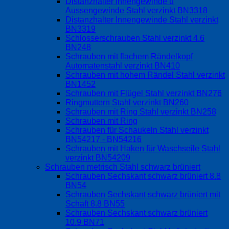
Distanzhalter Innengewinde u
Aussengewinde Stahl verzinkt BN3318
Distanzhalter Innengewinde Stahl verzinkt
BN3319
Schlosserschrauben Stahl verzinkt 4.6
BN248
Schrauben mit flachem Rändelkopf
Automatenstahl verzinkt BN410
Schrauben mit hohem Rändel Stahl verzinkt
BN1452
Schrauben mit Flügel Stahl verzinkt BN276
Ringmuttern Stahl verzinkt BN260
Schrauben mit Ring Stahl verzinkt BN258
Schrauben mit Ring
Schrauben für Schaukeln Stahl verzinkt
BN54217 - BN54216
Schrauben mit Haken für Waschseile Stahl
verzinkt BN54209
Schrauben metrisch Stahl schwarz brüniert
Schrauben Sechskant schwarz brüniert 8.8
BN54
Schrauben Sechskant schwarz brüniert mit
Schaft 8.8 BN55
Schrauben Sechskant schwarz brüniert
10.9 BN71