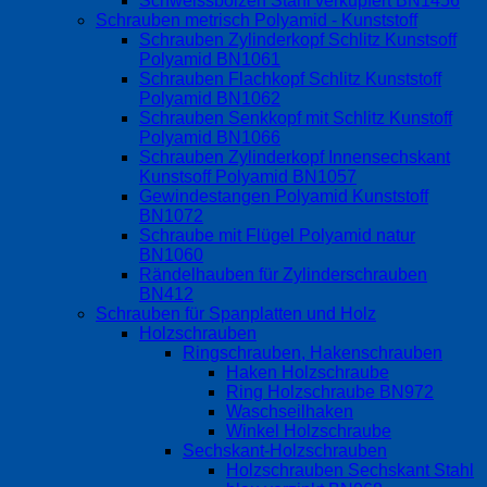
Schweissbolzen Stahl verkupfert BN1456
Schrauben metrisch Polyamid - Kunststoff
Schrauben Zylinderkopf Schlitz Kunstsoff
Polyamid BN1061
Schrauben Flachkopf Schlitz Kunststoff
Polyamid BN1062
Schrauben Senkkopf mit Schlitz Kunstoff
Polyamid BN1066
Schrauben Zylinderkopf Innensechskant
Kunstsoff Polyamid BN1057
Gewindestangen Polyamid Kunststoff
BN1072
Schraube mit Flügel Polyamid natur
BN1060
Rändelhauben für Zylinderschrauben
BN412
Schrauben für Spanplatten und Holz
Holzschrauben
Ringschrauben, Hakenschrauben
Haken Holzschraube
Ring Holzschraube BN972
Waschseilhaken
Winkel Holzschraube
Sechskant-Holzschrauben
Holzschrauben Sechskant Stahl