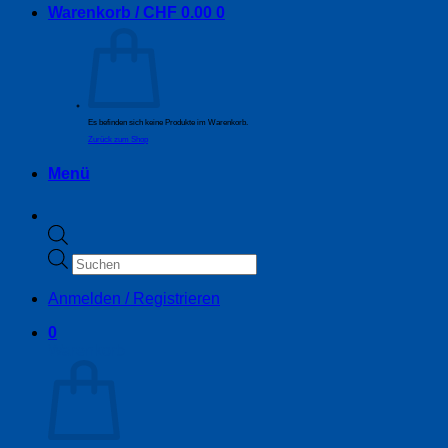
Warenkorb /
CHF
0.00
0
Es befinden sich keine Produkte im Warenkorb.
Zurück zum Shop
Menü
Products
search
Anmelden / Registrieren
0
Warenkorb