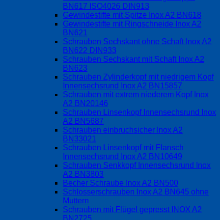
BN617 ISO4026 DIN913
Gewindestifte mit Spitze Inox A2 BN618
Gewindestifte mit Ringschneide Inox A2
BN621
Schrauben Sechskant ohne Schaft Inox A2
BN622 DIN933
Schrauben Sechskant mit Schaft Inox A2
BN623
Schrauben Zylinderkopf mit niedrigem Kopf
Innensechsrund Inox A2 BN15857
Schrauben mit extrem niederem Kopf Inox
A2 BN20146
Schrauben Linsenkopf Innensechsrund Inox
A2 BN5687
Schrauben einbruchsicher Inox A2
BN33021
Schrauben Linsenkopf mit Flansch
Innensechsrund Inox A2 BN10649
Schrauben Senkkopf Innensechsrund Inox
A2 BN3803
Becher Schraube Inox A2 BN500
Schlosserschrauben Inox A2 BN645 ohne
Muttern
Schrauben mit Flügel gepresst INOX A2
BN2725