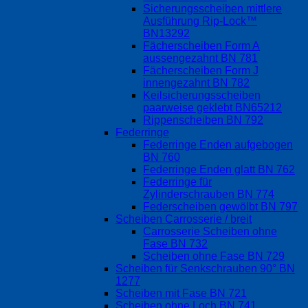
Sicherungsscheiben mittlere
Ausführung Rip-Lock™
BN13292
Fächerscheiben Form A
aussengezahnt BN 781
Fächerscheiben Form J
innengezahnt BN 782
Keilsicherungsscheiben
paarweise geklebt BN65212
Rippenscheiben BN 792
Federringe
Federringe Enden aufgebogen
BN 760
Federringe Enden glatt BN 762
Federringe für
Zylinderschrauben BN 774
Federscheiben gewölbt BN 797
Scheiben Carrosserie / breit
Carrosserie Scheiben ohne
Fase BN 732
Scheiben ohne Fase BN 729
Scheiben für Senkschrauben 90° BN
1277
Scheiben mit Fase BN 721
Scheiben ohne Loch BN 741