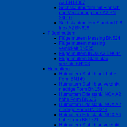
A2 BN14307
Sechskantmuttern mit Flansch
und Verzahnung Inox A2 BN
33010
Sechskantmuttern Standard 0.8
Inox A2 BN628
Flügelmuttern
Flügelmuttern Messing BN524
Flügelmuttern messing
vernickelt BN525
Flügelmuttern INOX A2 BN644
Flügelmuttern Stahl blau
verzinkt BN208
Hutmuttern
Hutmuttern Stahl blank hohe
Form BN149
Hutmuttern Stahl blau verzinkt
niedrige Form BN154
Hutmuttern Edelstahl/ INOX A2
hohe Form BN635
Hutmuttern Edelstahl/ INOX A2
niedrige Form BN13244
Hutmuttern Edelstahl/ INOX A4
hohe Form BN1721
Hutmuttern Stahl blau verzinkt