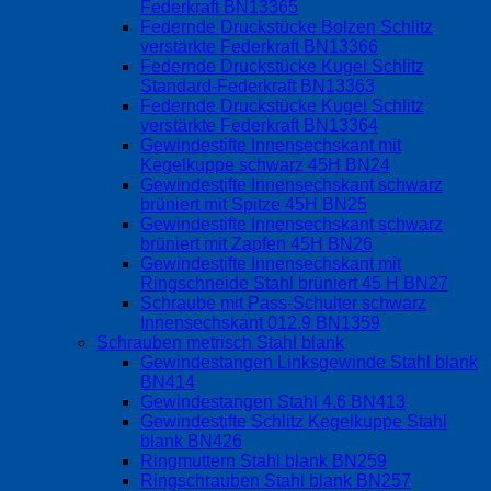
Federkraft BN13365
Federnde Druckstücke Bolzen Schlitz
verstärkte Federkraft BN13366
Federnde Druckstücke Kugel Schlitz
Standard-Federkraft BN13363
Federnde Druckstücke Kugel Schlitz
verstärkte Federkraft BN13364
Gewindestifte Innensechskant mit
Kegelkuppe schwarz 45H BN24
Gewindestifte Innensechskant schwarz
brüniert mit Spitze 45H BN25
Gewindestifte Innensechskant schwarz
brüniert mit Zapfen 45H BN26
Gewindestifte Innensechskant mit
Ringschneide Stahl brüniert 45 H BN27
Schraube mit Pass-Schulter schwarz
Innensechskant 012.9 BN1359
Schrauben metrisch Stahl blank
Gewindestangen Linksgewinde Stahl blank
BN414
Gewindestangen Stahl 4.6 BN413
Gewindestifte Schlitz Kegelkuppe Stahl
blank BN426
Ringmuttern Stahl blank BN259
Ringschrauben Stahl blank BN257