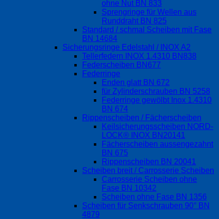
ohne Nut BN 833
Sprengringe für Wellen aus
Runddraht BN 825
Standard / schmal Scheiben mit Fase
BN 14684
Sicherungsringe Edelstahl / INOX A2
Tellerfedern INOX 1.4310 BN838
Federscheiben BN677
Federringe
Enden glatt BN 672
für Zylinderschrauben BN 5258
Federringe gewölbt Inox 1.4310
BN 674
Rippenscheiben / Fächerscheiben
Keilsicherungsscheiben NORD-
LOCK® INOX BN20141
Fächerscheiben aussengezahnt
BN 675
Rippenscheiben BN 20041
Scheiben breit / Carrosserie Scheiben
Carrosserie Scheiben ohne
Fase BN 10342
Scheiben ohne Fase BN 1356
Scheiben für Senkschrauben 90° BN
4879