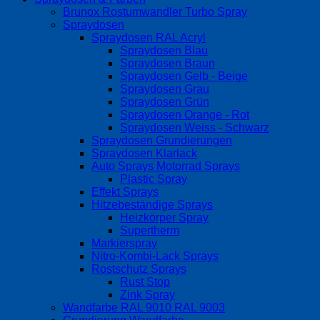
Brunox Rostumwandler Turbo Spray
Spraydosen
Spraydosen RAL Acryl
Spraydosen Blau
Spraydosen Braun
Spraydosen Gelb - Beige
Spraydosen Grau
Spraydosen Grün
Spraydosen Orange - Rot
Spraydosen Weiss - Schwarz
Spraydosen Grundierungen
Spraydosen Klarlack
Auto Sprays Motorrad Sprays
Plastic Spray
Effekt Sprays
Hitzebeständige Sprays
Heizkörper Spray
Supertherm
Markierspray
Nitro-Kombi-Lack Sprays
Rostschutz Sprays
Rust Stop
Zink Spray
Wandfarbe RAL 9010 RAL 9003