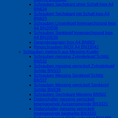
Schrauben Sechskant ohne Schaft Inox A4
BN624
Schrauben Sechskant mit Schaft Inox A4
BN625
Schrauben Linsenkopf Innensechsrund Inox
A4 BN20038
Schrauben Senkkopf Innensechsrund Inox
A4 BN20039
Gewindestangen Inox A4 BN663
Ringschrauben INOX A4 BN33042
Schrauben metrisch aus Messing Kupfer
Schrauben messing Zylinderkopf Schlitz
BN532
Schrauben messing vernickelt Zylinderkopf
Schlitz BN533
Schrauben Messing Senkkopf Schlitz
BN537
Schrauben Messing vernickelt Senkkopf
Schlitz BN538
Schrauben Sechskant Messing BN502
Distanzhalter messing vernickelt
Innengewinde Aussengewinde BN3321
Distanzhalter messing vernickelt
Innengewinde beidseitig BN3320