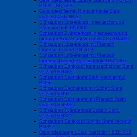
Gewindestifte mit Spitze Stahl verzinkt 45 H
BN29 - BN1425
Gewindestifte mit Ringschneide Stahl
verzinkt 45 H BN30
Schrauben Linsenkopf Innensechsrund
Stahl verzinkt BN6404
Schrauben Zylinderkopf Innensechsrund
niedriger Kopf Stahl verzinkt 08.8 BN4850
Schrauben Linsenkopf mit Flansch
Innensechsrund BN5128
Schrauben Linsenkopf mit Flansch
Innensechsrund Stahl verzinkt BN20367
Schrauben Senkkopf Innensechsrund Stahl
verzinkt BN4851
Schrauben Sechskant Stahl verzinkt 8.8
BN56
Schrauben Sechskant mit Schaft Stahl
verzinkt BN57
Schrauben Sechskant mit Flansch Stahl
verzinkt BN5950
Schrauben Zylinderkopf Schlitz Stahl
verzinkt BN330
Schrauben Senkkopf Schlitz Stahl verzinkt
BN357
Gewindestangen Stahl verzinkt 4.6 BN419