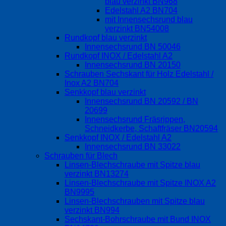
blau verzinkt BN968
Edelstahl A2 BN704
mit Innensechsrund blau
verzinkt BN54008
Rundkopf blau verzinkt
Innensechsrund BN 50046
Rundkopf INOX / Edelstahl A2
Innensechsrund BN 20150
Schrauben Sechskant für Holz Edelstahl /
Inox A2 BN704
Senkkopf blau verzinkt
Innensechsrund BN 20592 / BN
20699
Innensechsrund Fräsrippen,
Schneidkerbe, Schaftfräser BN20594
Senkkopf INOX / Edelstahl A2
Innensechsrund BN 33022
Schrauben für Blech
Linsen-Blechschraube mit Spitze blau
verzinkt BN13274
Linsen-Blechschraube mit Spitze INOX A2
BN9995
Linsen-Blechschrauben mit Spitze blau
verzinkt BN994
Sechskant-Bohrschraube mit Bund INOX