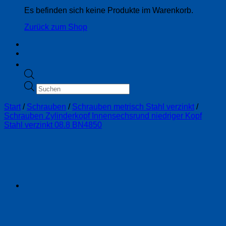
Es befinden sich keine Produkte im Warenkorb.
Zurück zum Shop
Products
search
Start
/
Schrauben
/
Schrauben metrisch Stahl verzinkt
/
Schrauben Zylinderkopf Innensechsrund niedriger Kopf
Stahl verzinkt 08.8 BN4850