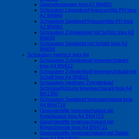
Gewindestangen Inox A2 BN662
Schrauben Linsenkopf Kreuzschlitz PH Inox
A2 BN660
Schrauben Senkkopf Kreuzschlitz PH Inox
A2 BN661
Schrauben Zylinderkopf mit Schlitz Inox A2
BN650
Schrauben Senkkopf mit Schlitz Inox A2
BN654
Schrauben metrisch Inox A4
Schrauben Zylinderkopf Innensechskant
Inox A4 BN612
Schrauben Zylinderkopf Innensechskant mit
Schaft Inox A4 BN613
Schrauben niedriger Zylinderkopf
Schlüsselführung Innensechskant Inox A4
BN1350
Schrauben Senkkopf Innensechskant Inox
A4 BN4719
Gewindestifte Innensechskant mit
Kegelkuppe Inox A4 BN4723
Gewindestifte Innensechskant mit
Ringschneide Inox A4 BN4721
Gewindestifte Innensechskant mit Spitze
Inox A4 BN33032