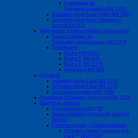
Federringe für
Zylinderschrauben BN 1352
Scheiben ohne Fase mittel BN 1684
Scheiben ohne Fase Standard /
schmal BN 671
Tellerfedern Spannscheiben phosphatiert
Spannscheiben für
Schraubenverbindungen BN 1374
Tellerfedern
Reihe A BN 804
Reihe B BN 805
Reihe C BN 1375
Werknorm BN 806
Polyamid
Scheiben ohne Fase BN 1074
Scheiben ohne Fase BN 1075
Schraubenrosetten BN 5386
Pressspan Scheiben ohne Fase BN 1076
Stahl blau verzinkt
Fischbandringe BN739
Spannscheiben Federstahl verzinkt
BN802
Fächerscheiben / Rippenscheiben
Kontaktscheiben gezahnt Rip-
Lock™ BN20192