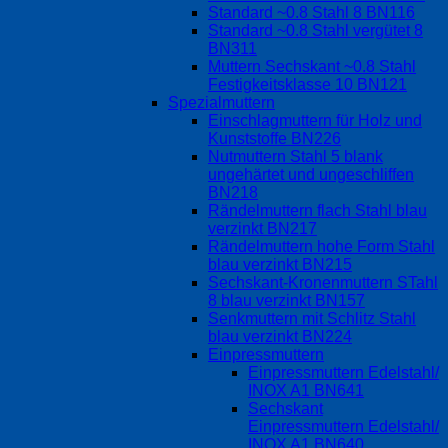
Standard ~0.8 Stahl 8 BN116
Standard ~0.8 Stahl vergütet 8
BN311
Muttern Sechskant ~0.8 Stahl
Festigkeitsklasse 10 BN121
Spezialmuttern
Einschlagmuttern für Holz und
Kunststoffe BN226
Nutmuttern Stahl 5 blank
ungehärtet und ungeschliffen
BN218
Rändelmuttern flach Stahl blau
verzinkt BN217
Rändelmuttern hohe Form Stahl
blau verzinkt BN215
Sechskant-Kronenmuttern STahl
8 blau verzinkt BN157
Senkmuttern mit Schlitz Stahl
blau verzinkt BN224
Einpressmuttern
Einpressmuttern Edelstahl/
INOX A1 BN641
Sechskant
Einpressmuttern Edelstahl/
INOX A1 BN640