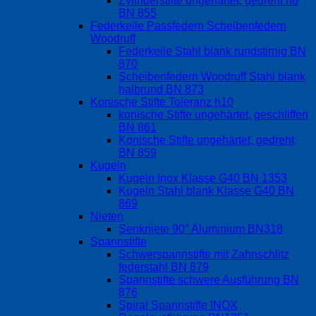
Zylinderstifte ungehärtet, gedreht h8
BN 855
Federkeile Passfedern Scheibenfedern
Woodruff
Federkeile Stahl blank rundstirnig BN
870
Scheibenfedern Woodruff Stahl blank
halbrund BN 873
Konische Stifte Toleranz h10
konische Stifte ungehärtet, geschliffen
BN 861
Konische Stifte ungehärtet, gedreht
BN 859
Kugeln
Kugeln Inox Klasse G40 BN 1353
Kugeln Stahl blank Klasse G40 BN
869
Nieten
Senkniete 90° Aluminium BN318
Spannstifte
Schwerspannstifte mit Zahnschlitz
federstahl BN 879
Spannstifte schwere Ausführung BN
876
Spiral Spannstifte INOX