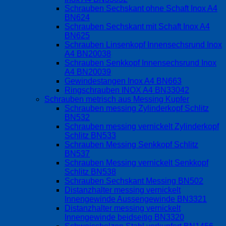
Schrauben Sechskant ohne Schaft Inox A4
BN624
Schrauben Sechskant mit Schaft Inox A4
BN625
Schrauben Linsenkopf Innensechsrund Inox
A4 BN20038
Schrauben Senkkopf Innensechsrund Inox
A4 BN20039
Gewindestangen Inox A4 BN663
Ringschrauben INOX A4 BN33042
Schrauben metrisch aus Messing Kupfer
Schrauben messing Zylinderkopf Schlitz
BN532
Schrauben messing vernickelt Zylinderkopf
Schlitz BN533
Schrauben Messing Senkkopf Schlitz
BN537
Schrauben Messing vernickelt Senkkopf
Schlitz BN538
Schrauben Sechskant Messing BN502
Distanzhalter messing vernickelt
Innengewinde Aussengewinde BN3321
Distanzhalter messing vernickelt
Innengewinde beidseitig BN3320