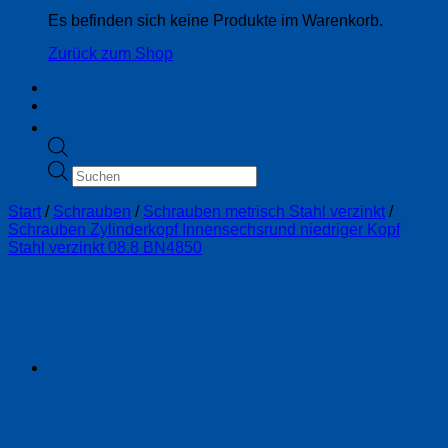
Es befinden sich keine Produkte im Warenkorb.
Zurück zum Shop
Products
search
Start
/
Schrauben
/
Schrauben metrisch Stahl verzinkt
/
Schrauben Zylinderkopf Innensechsrund niedriger Kopf
Stahl verzinkt 08.8 BN4850