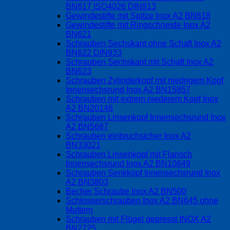
BN617 ISO4026 DIN913
Gewindestifte mit Spitze Inox A2 BN618
Gewindestifte mit Ringschneide Inox A2
BN621
Schrauben Sechskant ohne Schaft Inox A2
BN622 DIN933
Schrauben Sechskant mit Schaft Inox A2
BN623
Schrauben Zylinderkopf mit niedrigem Kopf
Innensechsrund Inox A2 BN15857
Schrauben mit extrem niederem Kopf Inox
A2 BN20146
Schrauben Linsenkopf Innensechsrund Inox
A2 BN5687
Schrauben einbruchsicher Inox A2
BN33021
Schrauben Linsenkopf mit Flansch
Innensechsrund Inox A2 BN10649
Schrauben Senkkopf Innensechsrund Inox
A2 BN3803
Becher Schraube Inox A2 BN500
Schlosserschrauben Inox A2 BN645 ohne
Muttern
Schrauben mit Flügel gepresst INOX A2
BN2725