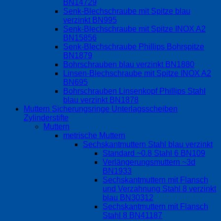
BN14729
Senk-Blechschraube mit Spitze blau
verzinkt BN995
Senk-Blechschraube mit Spitze INOX A2
BN15856
Senk-Blechschraube Phillips Bohrspitze
BN1879
Bohrschrauben blau verzinkt BN1880
Linsen-Blechschraube mit Spitze INOX A2
BN695
Bohrschrauben Linsenkopf Phillips Stahl
blau verzinkt BN1878
Muttern Sicherungsringe Unterlagsscheiben
Zylinderstifte
Muttern
metrische Muttern
Sechskantmuttern Stahl blau verzinkt
Standard ~0.8 Stahl 6 BN109
Verlängerungsmuttern ~3d
BN1933
Sechskantmuttern mit Flansch
und Verzahnung Stahl 8 verzinkt
blau BN30312
Sechskantmuttern mit Flansch
Stahl 8 BN41187