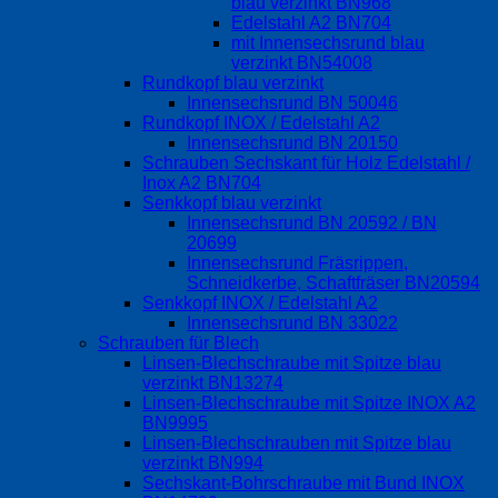
blau verzinkt BN968
Edelstahl A2 BN704
mit Innensechsrund blau
verzinkt BN54008
Rundkopf blau verzinkt
Innensechsrund BN 50046
Rundkopf INOX / Edelstahl A2
Innensechsrund BN 20150
Schrauben Sechskant für Holz Edelstahl /
Inox A2 BN704
Senkkopf blau verzinkt
Innensechsrund BN 20592 / BN
20699
Innensechsrund Fräsrippen,
Schneidkerbe, Schaftfräser BN20594
Senkkopf INOX / Edelstahl A2
Innensechsrund BN 33022
Schrauben für Blech
Linsen-Blechschraube mit Spitze blau
verzinkt BN13274
Linsen-Blechschraube mit Spitze INOX A2
BN9995
Linsen-Blechschrauben mit Spitze blau
verzinkt BN994
Sechskant-Bohrschraube mit Bund INOX