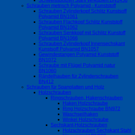
Schweissbolzen Stahl verkupfert BN1456
Schrauben metrisch Polyamid - Kunststoff
Schrauben Zylinderkopf Schlitz Kunstsoff
Polyamid BN1061
Schrauben Flachkopf Schlitz Kunststoff
Polyamid BN1062
Schrauben Senkkopf mit Schlitz Kunstoff
Polyamid BN1066
Schrauben Zylinderkopf Innensechskant
Kunstsoff Polyamid BN1057
Gewindestangen Polyamid Kunststoff
BN1072
Schraube mit Flügel Polyamid natur
BN1060
Rändelhauben für Zylinderschrauben
BN412
Schrauben für Spanplatten und Holz
Holzschrauben
Ringschrauben, Hakenschrauben
Haken Holzschraube
Ring Holzschraube BN972
Waschseilhaken
Winkel Holzschraube
Sechskant-Holzschrauben
Holzschrauben Sechskant Stahl