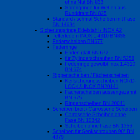
ohne Nut BN 833
Sprengringe für Wellen aus
Runddraht BN 825
Standard / schmal Scheiben mit Fase
BN 14684
Sicherungsringe Edelstahl / INOX A2
Tellerfedern INOX 1.4310 BN838
Federscheiben BN677
Federringe
Enden glatt BN 672
für Zylinderschrauben BN 5258
Federringe gewölbt Inox 1.4310
BN 674
Rippenscheiben / Fächerscheiben
Keilsicherungsscheiben NORD-
LOCK® INOX BN20141
Fächerscheiben aussengezahnt
BN 675
Rippenscheiben BN 20041
Scheiben breit / Carrosserie Scheiben
Carrosserie Scheiben ohne
Fase BN 10342
Scheiben ohne Fase BN 1356
Scheiben für Senkschrauben 90° BN
4879