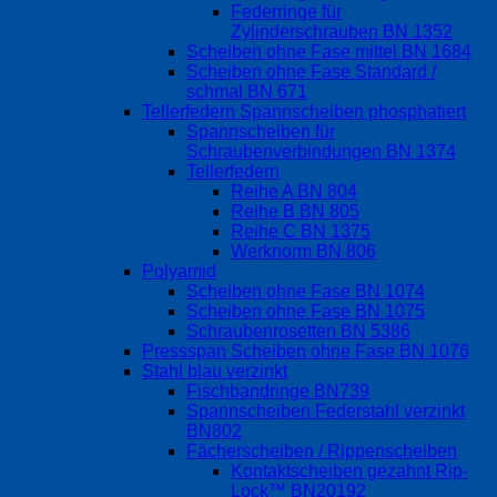
Federringe für
Zylinderschrauben BN 1352
Scheiben ohne Fase mittel BN 1684
Scheiben ohne Fase Standard /
schmal BN 671
Tellerfedern Spannscheiben phosphatiert
Spannscheiben für
Schraubenverbindungen BN 1374
Tellerfedern
Reihe A BN 804
Reihe B BN 805
Reihe C BN 1375
Werknorm BN 806
Polyamid
Scheiben ohne Fase BN 1074
Scheiben ohne Fase BN 1075
Schraubenrosetten BN 5386
Pressspan Scheiben ohne Fase BN 1076
Stahl blau verzinkt
Fischbandringe BN739
Spannscheiben Federstahl verzinkt
BN802
Fächerscheiben / Rippenscheiben
Kontaktscheiben gezahnt Rip-
Lock™ BN20192