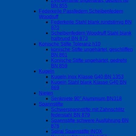
Zylinderstifte ungehärtet, gedreht h8
BN 855
Federkeile Passfedern Scheibenfedern
Woodruff
Federkeile Stahl blank rundstirnig BN
870
Scheibenfedern Woodruff Stahl blank
halbrund BN 873
Konische Stifte Toleranz h10
konische Stifte ungehärtet, geschliffen
BN 861
Konische Stifte ungehärtet, gedreht
BN 859
Kugeln
Kugeln Inox Klasse G40 BN 1353
Kugeln Stahl blank Klasse G40 BN
869
Nieten
Senkniete 90° Aluminium BN318
Spannstifte
Schwerspannstifte mit Zahnschlitz
federstahl BN 879
Spannstifte schwere Ausführung BN
876
Spiral Spannstifte INOX