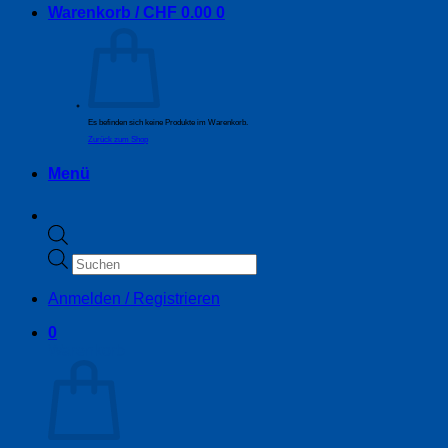
Warenkorb /
CHF
0.00
0
Es befinden sich keine Produkte im Warenkorb.
Zurück zum Shop
Menü
Products
search
Anmelden / Registrieren
0
Warenkorb