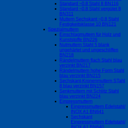
Standard ~0.8 Stahl 8 BN116
Standard ~0.8 Stahl vergütet 8
BN311
Muttern Sechskant ~0.8 Stahl
Festigkeitsklasse 10 BN121
Spezialmuttern
Einschlagmuttern für Holz und
Kunststoffe BN226
Nutmuttern Stahl 5 blank
ungehärtet und ungeschliffen
BN218
Rändelmuttern flach Stahl blau
verzinkt BN217
Rändelmuttern hohe Form Stahl
blau verzinkt BN215
Sechskant-Kronenmuttern STahl
8 blau verzinkt BN157
Senkmuttern mit Schlitz Stahl
blau verzinkt BN224
Einpressmuttern
Einpressmuttern Edelstahl/
INOX A1 BN641
Sechskant
Einpressmuttern Edelstahl/
INOX A1 BN640