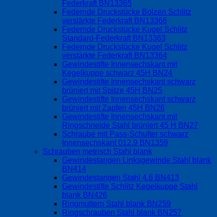
Federkraft BN13365
Federnde Druckstücke Bolzen Schlitz
verstärkte Federkraft BN13366
Federnde Druckstücke Kugel Schlitz
Standard-Federkraft BN13363
Federnde Druckstücke Kugel Schlitz
verstärkte Federkraft BN13364
Gewindestifte Innensechskant mit
Kegelkuppe schwarz 45H BN24
Gewindestifte Innensechskant schwarz
brüniert mit Spitze 45H BN25
Gewindestifte Innensechskant schwarz
brüniert mit Zapfen 45H BN26
Gewindestifte Innensechskant mit
Ringschneide Stahl brüniert 45 H BN27
Schraube mit Pass-Schulter schwarz
Innensechskant 012.9 BN1359
Schrauben metrisch Stahl blank
Gewindestangen Linksgewinde Stahl blank
BN414
Gewindestangen Stahl 4.6 BN413
Gewindestifte Schlitz Kegelkuppe Stahl
blank BN426
Ringmuttern Stahl blank BN259
Ringschrauben Stahl blank BN257