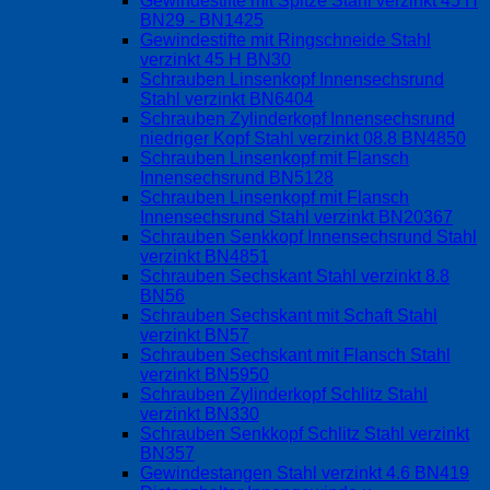
Gewindestifte mit Spitze Stahl verzinkt 45 H
BN29 - BN1425
Gewindestifte mit Ringschneide Stahl
verzinkt 45 H BN30
Schrauben Linsenkopf Innensechsrund
Stahl verzinkt BN6404
Schrauben Zylinderkopf Innensechsrund
niedriger Kopf Stahl verzinkt 08.8 BN4850
Schrauben Linsenkopf mit Flansch
Innensechsrund BN5128
Schrauben Linsenkopf mit Flansch
Innensechsrund Stahl verzinkt BN20367
Schrauben Senkkopf Innensechsrund Stahl
verzinkt BN4851
Schrauben Sechskant Stahl verzinkt 8.8
BN56
Schrauben Sechskant mit Schaft Stahl
verzinkt BN57
Schrauben Sechskant mit Flansch Stahl
verzinkt BN5950
Schrauben Zylinderkopf Schlitz Stahl
verzinkt BN330
Schrauben Senkkopf Schlitz Stahl verzinkt
BN357
Gewindestangen Stahl verzinkt 4.6 BN419