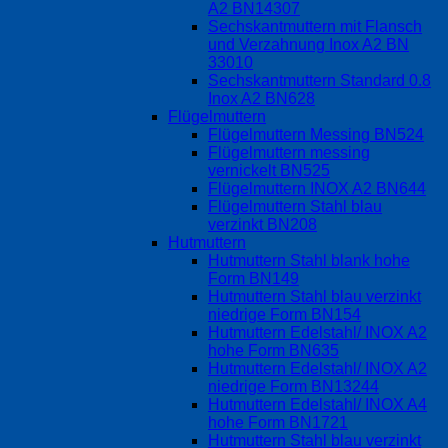
A2 BN14307
Sechskantmuttern mit Flansch
und Verzahnung Inox A2 BN
33010
Sechskantmuttern Standard 0.8
Inox A2 BN628
Flügelmuttern
Flügelmuttern Messing BN524
Flügelmuttern messing
vernickelt BN525
Flügelmuttern INOX A2 BN644
Flügelmuttern Stahl blau
verzinkt BN208
Hutmuttern
Hutmuttern Stahl blank hohe
Form BN149
Hutmuttern Stahl blau verzinkt
niedrige Form BN154
Hutmuttern Edelstahl/ INOX A2
hohe Form BN635
Hutmuttern Edelstahl/ INOX A2
niedrige Form BN13244
Hutmuttern Edelstahl/ INOX A4
hohe Form BN1721
Hutmuttern Stahl blau verzinkt