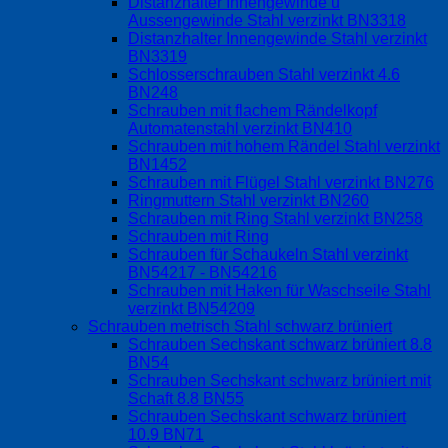
Distanzhalter Innengewinde u
Aussengewinde Stahl verzinkt BN3318
Distanzhalter Innengewinde Stahl verzinkt
BN3319
Schlosserschrauben Stahl verzinkt 4.6
BN248
Schrauben mit flachem Rändelkopf
Automatenstahl verzinkt BN410
Schrauben mit hohem Rändel Stahl verzinkt
BN1452
Schrauben mit Flügel Stahl verzinkt BN276
Ringmuttern Stahl verzinkt BN260
Schrauben mit Ring Stahl verzinkt BN258
Schrauben mit Ring
Schrauben für Schaukeln Stahl verzinkt
BN54217 - BN54216
Schrauben mit Haken für Waschseile Stahl
verzinkt BN54209
Schrauben metrisch Stahl schwarz brüniert
Schrauben Sechskant schwarz brüniert 8.8
BN54
Schrauben Sechskant schwarz brüniert mit
Schaft 8.8 BN55
Schrauben Sechskant schwarz brüniert
10.9 BN71