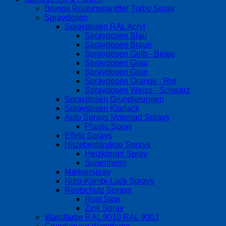
Brunox Rostumwandler Turbo Spray
Spraydosen
Spraydosen RAL Acryl
Spraydosen Blau
Spraydosen Braun
Spraydosen Gelb - Beige
Spraydosen Grau
Spraydosen Grün
Spraydosen Orange - Rot
Spraydosen Weiss - Schwarz
Spraydosen Grundierungen
Spraydosen Klarlack
Auto Sprays Motorrad Sprays
Plastic Spray
Effekt Sprays
Hitzebeständige Sprays
Heizkörper Spray
Supertherm
Markierspray
Nitro-Kombi-Lack Sprays
Rostschutz Sprays
Rust Stop
Zink Spray
Wandfarbe RAL 9010 RAL 9003