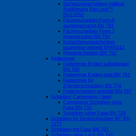
Sicherungsscheiben mittlere
Ausführung Rip-Lock™
BN13292
Fächerscheiben Form A
aussengezahnt BN 781
Fächerscheiben Form J
innengezahnt BN 782
Keilsicherungsscheiben
paarweise geklebt BN65212
Rippenscheiben BN 792
Federringe
Federringe Enden aufgebogen
BN 760
Federringe Enden glatt BN 762
Federringe für
Zylinderschrauben BN 774
Federscheiben gewölbt BN 797
Scheiben Carrosserie / breit
Carrosserie Scheiben ohne
Fase BN 732
Scheiben ohne Fase BN 729
Scheiben für Senkschrauben 90° BN
1277
Scheiben mit Fase BN 721
Scheiben ohne Loch BN 741