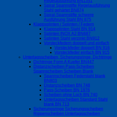
Regelausführung BN1351
Spiral Spannstifte Regelausführung
Stahl gehärtet BN874
Spiral-Spannstifte schwere
Ausführung Stahl BN 875
Klappsplinten / Splinten / Federn
Klappsplinten Stahl BN 914
Splinten INOX A2 BN687
Splinten Stahl verzinkt BN912
Vorsteckfedern doppelt und einfach
Vorsteckfeder doppelt BN 916
Vorsteckfeder einfach BN 915
Unterlagsscheiben, Sicherungsringe, Dichtringe
Dichtringe Form A Kupfer BN447
Distanzscheiben Pass-Scheiben
Spannscheiben Scheiben Blank
Spannscheiben Federstahl blank
BN803
Distanzscheiben BN 748
Pass-Scheiben BN 1976
Scheiben ohne Loch BN 740
Unterlagsscheiben Standard Stahl
blank BN 713
Sicherungsringe Sicherungsscheiben
Rippenscheiben Unterlagsscheiben