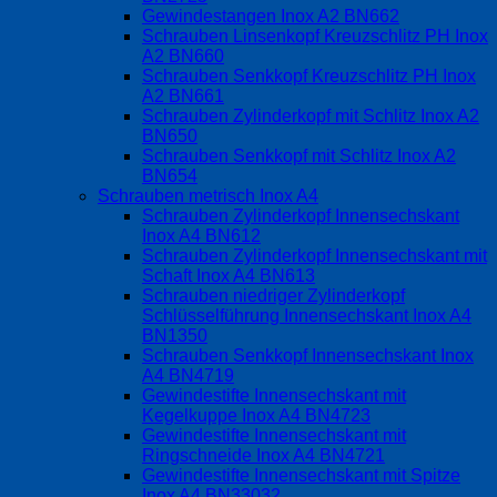
Gewindestangen Inox A2 BN662
Schrauben Linsenkopf Kreuzschlitz PH Inox
A2 BN660
Schrauben Senkkopf Kreuzschlitz PH Inox
A2 BN661
Schrauben Zylinderkopf mit Schlitz Inox A2
BN650
Schrauben Senkkopf mit Schlitz Inox A2
BN654
Schrauben metrisch Inox A4
Schrauben Zylinderkopf Innensechskant
Inox A4 BN612
Schrauben Zylinderkopf Innensechskant mit
Schaft Inox A4 BN613
Schrauben niedriger Zylinderkopf
Schlüsselführung Innensechskant Inox A4
BN1350
Schrauben Senkkopf Innensechskant Inox
A4 BN4719
Gewindestifte Innensechskant mit
Kegelkuppe Inox A4 BN4723
Gewindestifte Innensechskant mit
Ringschneide Inox A4 BN4721
Gewindestifte Innensechskant mit Spitze
Inox A4 BN33032