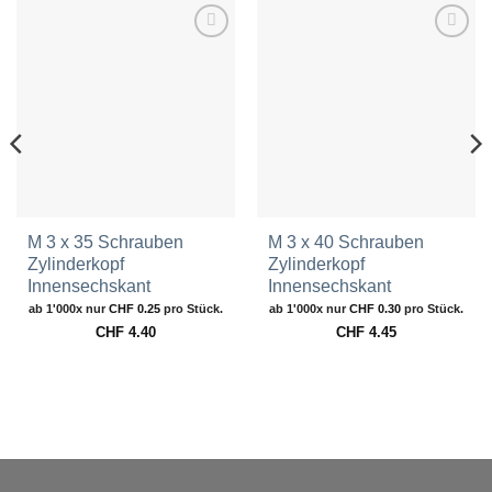
Zur
Zur
Wunschliste
Wunschliste
hinzufügen
hinzufügen
M 3 x 35 Schrauben
M 3 x 40 Schrauben
Zylinderkopf
Zylinderkopf
Innensechskant
Innensechskant
ab 1'000x nur
CHF
0.25
pro Stück.
ab 1'000x nur
CHF
0.30
pro Stück.
CHF
4.40
CHF
4.45