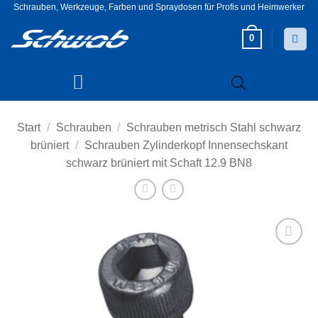
Zum
Schrauben, Werkzeuge, Farben und Spraydosen für Profis und Heimwerker
Inhalt
0
springen
Start
/
Schrauben
/
Schrauben metrisch Stahl schwarz
brüniert
/
Schrauben Zylinderkopf Innensechskant
schwarz brüniert mit Schaft 12.9 BN8
Zur
Wunschliste
hinzufügen