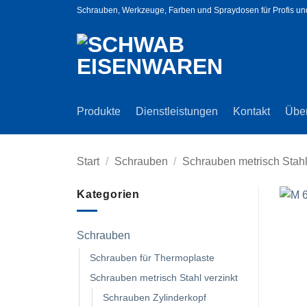
Zum
Schrauben, Werkzeuge, Farben und Spraydosen für Profis u
Inhalt
springen
Produkte
Dienstleistungen
Kontakt
Übe
Start
/
Schrauben
/
Schrauben metrisch Stahl
Kategorien
Schrauben
Schrauben für Thermoplaste
Schrauben metrisch Stahl verzinkt
Schrauben Zylinderkopf