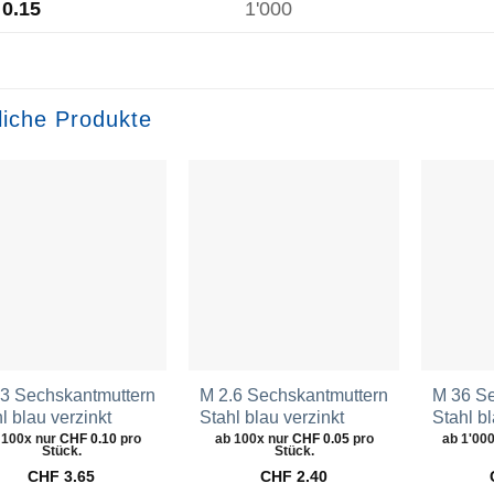
0.15
1'000
liche Produkte
Zur
Zur
Wunschliste
Wunschliste
hinzufügen
hinzufügen
.3 Sechskantmuttern
M 2.6 Sechskantmuttern
M 36 Se
l blau verzinkt
Stahl blau verzinkt
Stahl bl
 100x nur
CHF
0.10
pro
ab 100x nur
CHF
0.05
pro
ab 1'00
Stück.
Stück.
CHF
3.65
CHF
2.40