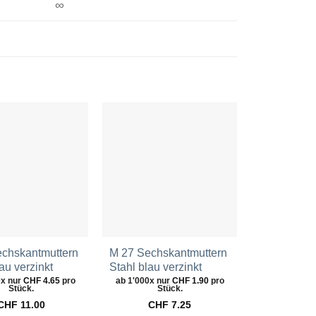
∞
Zur
Zur
Wunschliste
Wunschliste
hinzufügen
hinzufügen
chskantmuttern
M 27 Sechskantmuttern
M 1.2 Sech
au verzinkt
Stahl blau verzinkt
Stahl blau 
0x nur
CHF
4.65
pro
ab 1'000x nur
CHF
1.90
pro
ab 1'000x n
Stück.
Stück.
St
CHF
11.00
CHF
7.25
CH