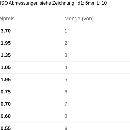
ISO Abmessungen siehe Zeichnung : d1: 6mm L: 10
elpreis
Menge (von)
3.70
1
1.95
2
1.35
3
1.05
4
1.95
5
0.75
6
0.70
7
0.60
8
0.55
9