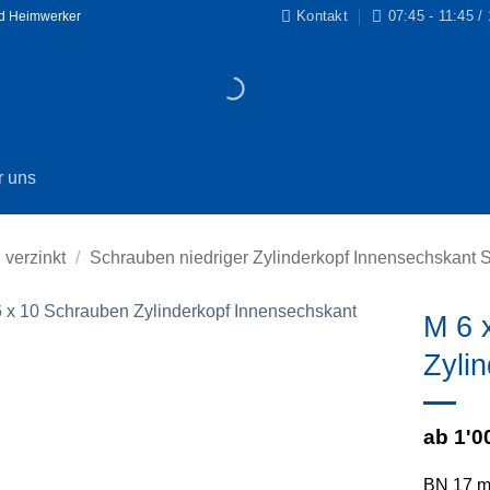
Kontakt
07:45 - 11:45 /
nd Heimwerker
r uns
 verzinkt
/
Schrauben niedriger Zylinderkopf Innensechskant S
M 6 
Zyli
Zur
Wunschliste
hinzufügen
ab 1'0
BN 17 mi