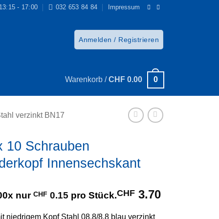
 13:15 - 17:00
032 653 84 84
Impressum
Anmelden / Registrieren
0
Warenkorb /
CHF
0.00
tahl verzinkt BN17
x 10 Schrauben
nderkopf Innensechskant
3.70
CHF
00x nur
CHF
0.15
pro Stück.
t niedrigem Kopf Stahl 08.8/8.8 blau verzinkt