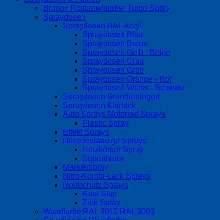
Brunox Rostumwandler Turbo Spray
Spraydosen
Spraydosen RAL Acryl
Spraydosen Blau
Spraydosen Braun
Spraydosen Gelb - Beige
Spraydosen Grau
Spraydosen Grün
Spraydosen Orange - Rot
Spraydosen Weiss - Schwarz
Spraydosen Grundierungen
Spraydosen Klarlack
Auto Sprays Motorrad Sprays
Plastic Spray
Effekt Sprays
Hitzebeständige Sprays
Heizkörper Spray
Supertherm
Markierspray
Nitro-Kombi-Lack Sprays
Rostschutz Sprays
Rust Stop
Zink Spray
Wandfarbe RAL 9010 RAL 9003