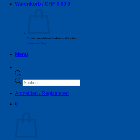
Warenkorb /
CHF
0.00
0
Es befinden sich keine Produkte im Warenkorb.
Zurück zum Shop
Menü
Products
search
Anmelden / Registrieren
0
Warenkorb