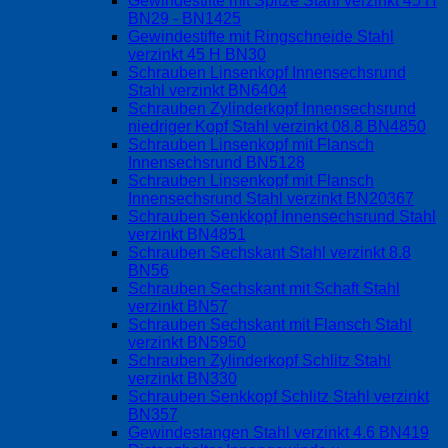
Gewindestifte mit Spitze Stahl verzinkt 45 H
BN29 - BN1425
Gewindestifte mit Ringschneide Stahl
verzinkt 45 H BN30
Schrauben Linsenkopf Innensechsrund
Stahl verzinkt BN6404
Schrauben Zylinderkopf Innensechsrund
niedriger Kopf Stahl verzinkt 08.8 BN4850
Schrauben Linsenkopf mit Flansch
Innensechsrund BN5128
Schrauben Linsenkopf mit Flansch
Innensechsrund Stahl verzinkt BN20367
Schrauben Senkkopf Innensechsrund Stahl
verzinkt BN4851
Schrauben Sechskant Stahl verzinkt 8.8
BN56
Schrauben Sechskant mit Schaft Stahl
verzinkt BN57
Schrauben Sechskant mit Flansch Stahl
verzinkt BN5950
Schrauben Zylinderkopf Schlitz Stahl
verzinkt BN330
Schrauben Senkkopf Schlitz Stahl verzinkt
BN357
Gewindestangen Stahl verzinkt 4.6 BN419