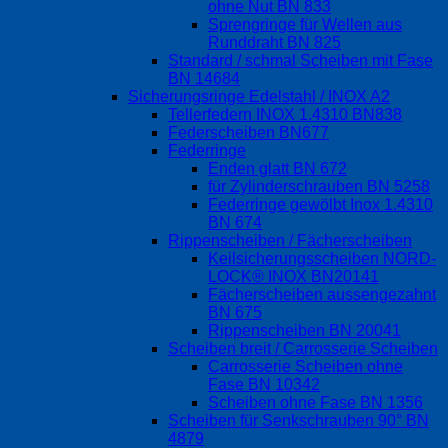
ohne Nut BN 833
Sprengringe für Wellen aus
Runddraht BN 825
Standard / schmal Scheiben mit Fase
BN 14684
Sicherungsringe Edelstahl / INOX A2
Tellerfedern INOX 1.4310 BN838
Federscheiben BN677
Federringe
Enden glatt BN 672
für Zylinderschrauben BN 5258
Federringe gewölbt Inox 1.4310
BN 674
Rippenscheiben / Fächerscheiben
Keilsicherungsscheiben NORD-
LOCK® INOX BN20141
Fächerscheiben aussengezahnt
BN 675
Rippenscheiben BN 20041
Scheiben breit / Carrosserie Scheiben
Carrosserie Scheiben ohne
Fase BN 10342
Scheiben ohne Fase BN 1356
Scheiben für Senkschrauben 90° BN
4879