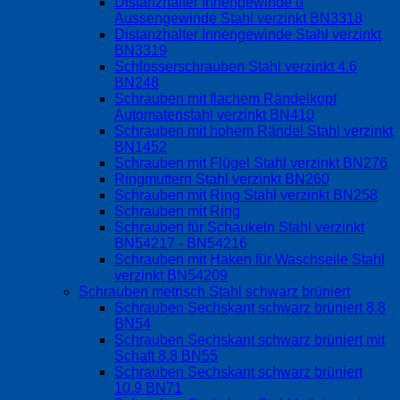
Distanzhalter Innengewinde u
Aussengewinde Stahl verzinkt BN3318
Distanzhalter Innengewinde Stahl verzinkt
BN3319
Schlosserschrauben Stahl verzinkt 4.6
BN248
Schrauben mit flachem Rändelkopf
Automatenstahl verzinkt BN410
Schrauben mit hohem Rändel Stahl verzinkt
BN1452
Schrauben mit Flügel Stahl verzinkt BN276
Ringmuttern Stahl verzinkt BN260
Schrauben mit Ring Stahl verzinkt BN258
Schrauben mit Ring
Schrauben für Schaukeln Stahl verzinkt
BN54217 - BN54216
Schrauben mit Haken für Waschseile Stahl
verzinkt BN54209
Schrauben metrisch Stahl schwarz brüniert
Schrauben Sechskant schwarz brüniert 8.8
BN54
Schrauben Sechskant schwarz brüniert mit
Schaft 8.8 BN55
Schrauben Sechskant schwarz brüniert
10.9 BN71