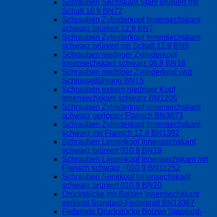
Schrauben Sechskant Stahl brüniert mit
Schaft 10.9 BN72
Schrauben Zylinderkopf Innensechskant
schwarz brüniert 12.9 BN7
Schrauben Zylinderkopf Innensechskant
schwarz brüniert mit Schaft 12.9 BN8
Schrauben niedriger Zylinderkopf
Innensechskant schwarz 08.8 BN16
Schrauben niedriger Zylinderkopf und
Schlüsselführung BN15
Schrauben extrem niedriger Kopf
Innensechskant schwarz BN1206
Schrauben Zylinderkopf innensechskant
schwarz gerippter Flansch BN3873
Schrauben Zylinderkopf Innensechskant
schwarz mit Flansch 12.9 BN1392
Schrauben Linsenkopf Innensechskant
schwarz brüniert 010.9 BN19
Schrauben Linsenkopf Innensechskant mit
Flansch schwarz ~010.9 BN11252
Schrauben Senkkopf Innensechskant
schwarz brüniert 010.9 BN20
Druckstücke mit Bolzen Innensechskant
verklebt Standard-Federkraft BN13367
Federnde Druckstücke Bolzen Standard-