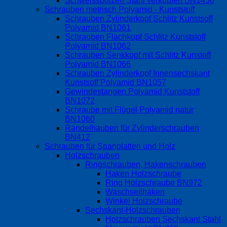
Schweissbolzen Stahl verkupfert BN1456
Schrauben metrisch Polyamid - Kunststoff
Schrauben Zylinderkopf Schlitz Kunstsoff
Polyamid BN1061
Schrauben Flachkopf Schlitz Kunststoff
Polyamid BN1062
Schrauben Senkkopf mit Schlitz Kunstoff
Polyamid BN1066
Schrauben Zylinderkopf Innensechskant
Kunstsoff Polyamid BN1057
Gewindestangen Polyamid Kunststoff
BN1072
Schraube mit Flügel Polyamid natur
BN1060
Rändelhauben für Zylinderschrauben
BN412
Schrauben für Spanplatten und Holz
Holzschrauben
Ringschrauben, Hakenschrauben
Haken Holzschraube
Ring Holzschraube BN972
Waschseilhaken
Winkel Holzschraube
Sechskant-Holzschrauben
Holzschrauben Sechskant Stahl