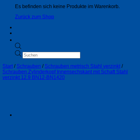
Es befinden sich keine Produkte im Warenkorb.
Zurück zum Shop
Products
search
Start
/
Schrauben
/
Schrauben metrisch Stahl verzinkt
/
Schrauben Zylinderkopf Innensechskant mit Schaft Stahl
verzinkt 12.9 BN12-BN1420