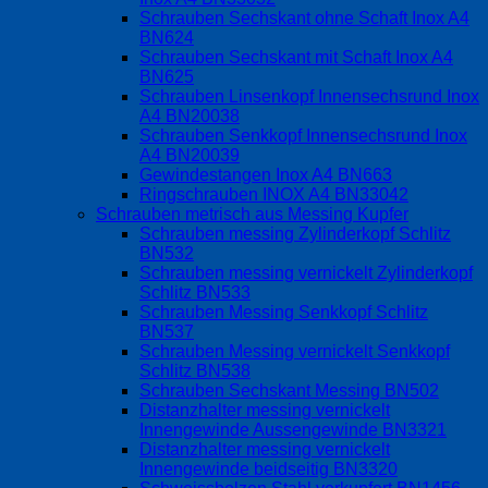
Schrauben Sechskant ohne Schaft Inox A4
BN624
Schrauben Sechskant mit Schaft Inox A4
BN625
Schrauben Linsenkopf Innensechsrund Inox
A4 BN20038
Schrauben Senkkopf Innensechsrund Inox
A4 BN20039
Gewindestangen Inox A4 BN663
Ringschrauben INOX A4 BN33042
Schrauben metrisch aus Messing Kupfer
Schrauben messing Zylinderkopf Schlitz
BN532
Schrauben messing vernickelt Zylinderkopf
Schlitz BN533
Schrauben Messing Senkkopf Schlitz
BN537
Schrauben Messing vernickelt Senkkopf
Schlitz BN538
Schrauben Sechskant Messing BN502
Distanzhalter messing vernickelt
Innengewinde Aussengewinde BN3321
Distanzhalter messing vernickelt
Innengewinde beidseitig BN3320