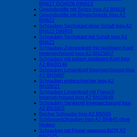
BN617 ISO4026 DIN913
Gewindestifte mit Spitze Inox A2 BN618
Gewindestifte mit Ringschneide Inox A2
BN621
Schrauben Sechskant ohne Schaft Inox A2
BN622 DIN933
Schrauben Sechskant mit Schaft Inox A2
BN623
Schrauben Zylinderkopf mit niedrigem Kopf
Innensechsrund Inox A2 BN15857
Schrauben mit extrem niederem Kopf Inox
A2 BN20146
Schrauben Linsenkopf Innensechsrund Inox
A2 BN5687
Schrauben einbruchsicher Inox A2
BN33021
Schrauben Linsenkopf mit Flansch
Innensechsrund Inox A2 BN10649
Schrauben Senkkopf Innensechsrund Inox
A2 BN3803
Becher Schraube Inox A2 BN500
Schlosserschrauben Inox A2 BN645 ohne
Muttern
Schrauben mit Flügel gepresst INOX A2
BN2725