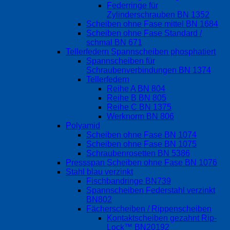
Federringe für
Zylinderschrauben BN 1352
Scheiben ohne Fase mittel BN 1684
Scheiben ohne Fase Standard /
schmal BN 671
Tellerfedern Spannscheiben phosphatiert
Spannscheiben für
Schraubenverbindungen BN 1374
Tellerfedern
Reihe A BN 804
Reihe B BN 805
Reihe C BN 1375
Werknorm BN 806
Polyamid
Scheiben ohne Fase BN 1074
Scheiben ohne Fase BN 1075
Schraubenrosetten BN 5386
Pressspan Scheiben ohne Fase BN 1076
Stahl blau verzinkt
Fischbandringe BN739
Spannscheiben Federstahl verzinkt
BN802
Fächerscheiben / Rippenscheiben
Kontaktscheiben gezahnt Rip-
Lock™ BN20192