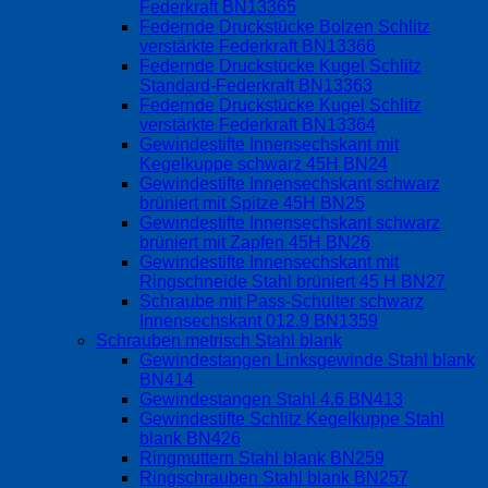
Federkraft BN13365
Federnde Druckstücke Bolzen Schlitz
verstärkte Federkraft BN13366
Federnde Druckstücke Kugel Schlitz
Standard-Federkraft BN13363
Federnde Druckstücke Kugel Schlitz
verstärkte Federkraft BN13364
Gewindestifte Innensechskant mit
Kegelkuppe schwarz 45H BN24
Gewindestifte Innensechskant schwarz
brüniert mit Spitze 45H BN25
Gewindestifte Innensechskant schwarz
brüniert mit Zapfen 45H BN26
Gewindestifte Innensechskant mit
Ringschneide Stahl brüniert 45 H BN27
Schraube mit Pass-Schulter schwarz
Innensechskant 012.9 BN1359
Schrauben metrisch Stahl blank
Gewindestangen Linksgewinde Stahl blank
BN414
Gewindestangen Stahl 4.6 BN413
Gewindestifte Schlitz Kegelkuppe Stahl
blank BN426
Ringmuttern Stahl blank BN259
Ringschrauben Stahl blank BN257