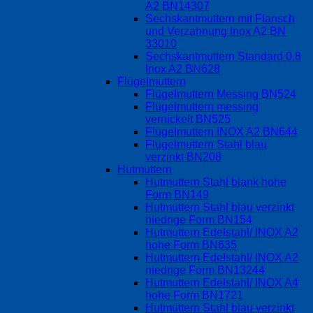
A2 BN14307
Sechskantmuttern mit Flansch
und Verzahnung Inox A2 BN
33010
Sechskantmuttern Standard 0.8
Inox A2 BN628
Flügelmuttern
Flügelmuttern Messing BN524
Flügelmuttern messing
vernickelt BN525
Flügelmuttern INOX A2 BN644
Flügelmuttern Stahl blau
verzinkt BN208
Hutmuttern
Hutmuttern Stahl blank hohe
Form BN149
Hutmuttern Stahl blau verzinkt
niedrige Form BN154
Hutmuttern Edelstahl/ INOX A2
hohe Form BN635
Hutmuttern Edelstahl/ INOX A2
niedrige Form BN13244
Hutmuttern Edelstahl/ INOX A4
hohe Form BN1721
Hutmuttern Stahl blau verzinkt