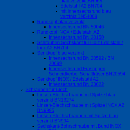
blau verzinkt BN968
Edelstahl A2 BN704
mit Innensechsrund blau
verzinkt BN54008
Rundkopf blau verzinkt
Innensechsrund BN 50046
Rundkopf INOX / Edelstahl A2
Innensechsrund BN 20150
Schrauben Sechskant für Holz Edelstahl /
Inox A2 BN704
Senkkopf blau verzinkt
Innensechsrund BN 20592 / BN
20699
Innensechsrund Fräsrippen,
Schneidkerbe, Schaftfräser BN20594
Senkkopf INOX / Edelstahl A2
Innensechsrund BN 33022
Schrauben für Blech
Linsen-Blechschraube mit Spitze blau
verzinkt BN13274
Linsen-Blechschraube mit Spitze INOX A2
BN9995
Linsen-Blechschrauben mit Spitze blau
verzinkt BN994
Sechskant-Bohrschraube mit Bund INOX