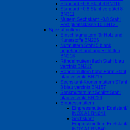
Standard ~0.8 Stahl 8 BN116
Standard ~0.8 Stahl vergütet 8
BN311
Muttern Sechskant ~0.8 Stahl
Festigkeitsklasse 10 BN121
Spezialmuttern
Einschlagmuttern für Holz und
Kunststoffe BN226
Nutmuttern Stahl 5 blank
ungehärtet und ungeschliffen
BN218
Rändelmuttern flach Stahl blau
verzinkt BN217
Rändelmuttern hohe Form Stahl
blau verzinkt BN215
Sechskant-Kronenmuttern STahl
8 blau verzinkt BN157
Senkmuttern mit Schlitz Stahl
blau verzinkt BN224
Einpressmuttern
Einpressmuttern Edelstahl/
INOX A1 BN641
Sechskant
Einpressmuttern Edelstahl/
INOX A1 BN640