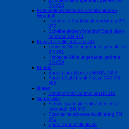
Zylinderstifte ungehärtet, gedreht h8
BN 855
Federkeile Passfedern Scheibenfedern
Woodruff
Federkeile Stahl blank rundstirnig BN
870
Scheibenfedern Woodruff Stahl blank
halbrund BN 873
Konische Stifte Toleranz h10
konische Stifte ungehärtet, geschliffen
BN 861
Konische Stifte ungehärtet, gedreht
BN 859
Kugeln
Kugeln Inox Klasse G40 BN 1353
Kugeln Stahl blank Klasse G40 BN
869
Nieten
Senkniete 90° Aluminium BN318
Spannstifte
Schwerspannstifte mit Zahnschlitz
federstahl BN 879
Spannstifte schwere Ausführung BN
876
Spiral Spannstifte INOX