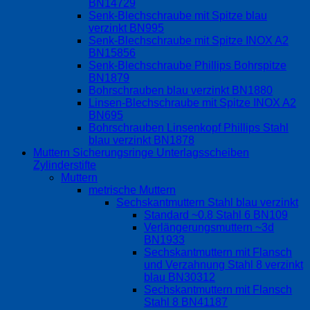
BN14729
Senk-Blechschraube mit Spitze blau
verzinkt BN995
Senk-Blechschraube mit Spitze INOX A2
BN15856
Senk-Blechschraube Phillips Bohrspitze
BN1879
Bohrschrauben blau verzinkt BN1880
Linsen-Blechschraube mit Spitze INOX A2
BN695
Bohrschrauben Linsenkopf Phillips Stahl
blau verzinkt BN1878
Muttern Sicherungsringe Unterlagsscheiben
Zylinderstifte
Muttern
metrische Muttern
Sechskantmuttern Stahl blau verzinkt
Standard ~0.8 Stahl 6 BN109
Verlängerungsmuttern ~3d
BN1933
Sechskantmuttern mit Flansch
und Verzahnung Stahl 8 verzinkt
blau BN30312
Sechskantmuttern mit Flansch
Stahl 8 BN41187