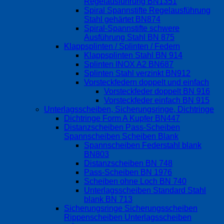
Regelausführung BN1351
Spiral Spannstifte Regelausführung
Stahl gehärtet BN874
Spiral-Spannstifte schwere
Ausführung Stahl BN 875
Klappsplinten / Splinten / Federn
Klappsplinten Stahl BN 914
Splinten INOX A2 BN687
Splinten Stahl verzinkt BN912
Vorsteckfedern doppelt und einfach
Vorsteckfeder doppelt BN 916
Vorsteckfeder einfach BN 915
Unterlagsscheiben, Sicherungsringe, Dichtringe
Dichtringe Form A Kupfer BN447
Distanzscheiben Pass-Scheiben
Spannscheiben Scheiben Blank
Spannscheiben Federstahl blank
BN803
Distanzscheiben BN 748
Pass-Scheiben BN 1976
Scheiben ohne Loch BN 740
Unterlagsscheiben Standard Stahl
blank BN 713
Sicherungsringe Sicherungsscheiben
Rippenscheiben Unterlagsscheiben