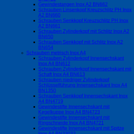
Gewindestangen Inox A2 BN662
Schrauben Linsenkopf Kreuzschlitz PH Inox
A2 BN660
Schrauben Senkkopf Kreuzschlitz PH Inox
A2 BN661
Schrauben Zylinderkopf mit Schlitz Inox A2
BN650
Schrauben Senkkopf mit Schlitz Inox A2
BN654
Schrauben metrisch Inox A4
Schrauben Zylinderkopf Innensechskant
Inox A4 BN612
Schrauben Zylinderkopf Innensechskant mit
Schaft Inox A4 BN613
Schrauben niedriger Zylinderkopf
Schlüsselführung Innensechskant Inox A4
BN1350
Schrauben Senkkopf Innensechskant Inox
A4 BN4719
Gewindestifte Innensechskant mit
Kegelkuppe Inox A4 BN4723
Gewindestifte Innensechskant mit
Ringschneide Inox A4 BN4721
Gewindestifte Innensechskant mit Spitze
Inox A4 BN33032