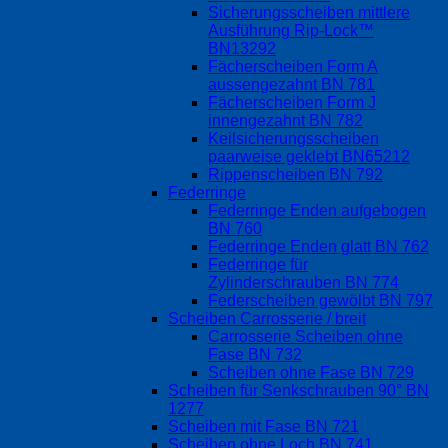
Sicherungsscheiben mittlere
Ausführung Rip-Lock™
BN13292
Fächerscheiben Form A
aussengezahnt BN 781
Fächerscheiben Form J
innengezahnt BN 782
Keilsicherungsscheiben
paarweise geklebt BN65212
Rippenscheiben BN 792
Federringe
Federringe Enden aufgebogen
BN 760
Federringe Enden glatt BN 762
Federringe für
Zylinderschrauben BN 774
Federscheiben gewölbt BN 797
Scheiben Carrosserie / breit
Carrosserie Scheiben ohne
Fase BN 732
Scheiben ohne Fase BN 729
Scheiben für Senkschrauben 90° BN
1277
Scheiben mit Fase BN 721
Scheiben ohne Loch BN 741