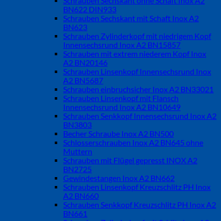
Schrauben Sechskant ohne Schaft Inox A2
BN622 DIN933
Schrauben Sechskant mit Schaft Inox A2
BN623
Schrauben Zylinderkopf mit niedrigem Kopf
Innensechsrund Inox A2 BN15857
Schrauben mit extrem niederem Kopf Inox
A2 BN20146
Schrauben Linsenkopf Innensechsrund Inox
A2 BN5687
Schrauben einbruchsicher Inox A2 BN33021
Schrauben Linsenkopf mit Flansch
Innensechsrund Inox A2 BN10649
Schrauben Senkkopf Innensechsrund Inox A2
BN3803
Becher Schraube Inox A2 BN500
Schlosserschrauben Inox A2 BN645 ohne
Muttern
Schrauben mit Flügel gepresst INOX A2
BN2725
Gewindestangen Inox A2 BN662
Schrauben Linsenkopf Kreuzschlitz PH Inox
A2 BN660
Schrauben Senkkopf Kreuzschlitz PH Inox A2
BN661