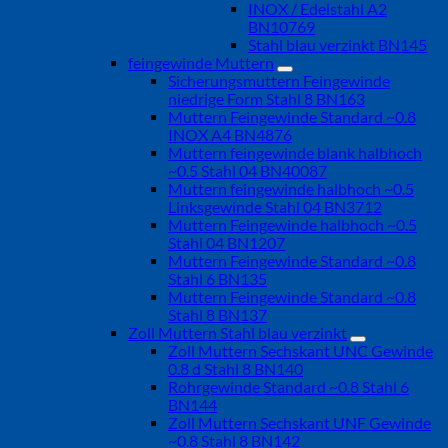
INOX / Edelstahl A2
BN10769
Stahl blau verzinkt BN145
feingewinde Muttern
Sicherungsmuttern Feingewinde
niedrige Form Stahl 8 BN163
Muttern Feingewinde Standard ~0.8
INOX A4 BN4876
Muttern feingewinde blank halbhoch
~0.5 Stahl 04 BN40087
Muttern feingewinde halbhoch ~0.5
Linksgewinde Stahl 04 BN3712
Muttern Feingewinde halbhoch ~0.5
Stahl 04 BN1207
Muttern Feingewinde Standard ~0.8
Stahl 6 BN135
Muttern Feingewinde Standard ~0.8
Stahl 8 BN137
Zoll Muttern Stahl blau verzinkt
Zoll Muttern Sechskant UNC Gewinde
0.8 d Stahl 8 BN140
Rohrgewinde Standard ~0.8 Stahl 6
BN144
Zoll Muttern Sechskant UNF Gewinde
~0.8 Stahl 8 BN142