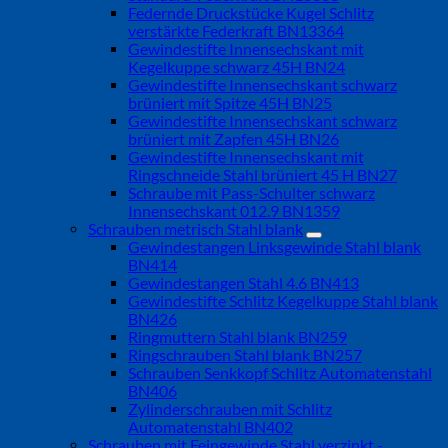
Federnde Druckstücke Kugel Schlitz
verstärkte Federkraft BN13364
Gewindestifte Innensechskant mit
Kegelkuppe schwarz 45H BN24
Gewindestifte Innensechskant schwarz
brüniert mit Spitze 45H BN25
Gewindestifte Innensechskant schwarz
brüniert mit Zapfen 45H BN26
Gewindestifte Innensechskant mit
Ringschneide Stahl brüniert 45 H BN27
Schraube mit Pass-Schulter schwarz
Innensechskant 012.9 BN1359
Schrauben metrisch Stahl blank
Gewindestangen Linksgewinde Stahl blank
BN414
Gewindestangen Stahl 4.6 BN413
Gewindestifte Schlitz Kegelkuppe Stahl blank
BN426
Ringmuttern Stahl blank BN259
Ringschrauben Stahl blank BN257
Schrauben Senkkopf Schlitz Automatenstahl
BN406
Zylinderschrauben mit Schlitz
Automatenstahl BN402
Schrauben mit Feingewinde Stahl verzinkt -