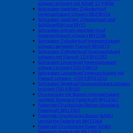
schwarz brüniert mit Schaft 12.9 BN8
Schrauben niedriger Zylinderkopf
Innensechskant schwarz 08.8 BN16
Schrauben niedriger Zylinderkopf und
Schlüsselführung BN15
Schrauben extrem niedriger Kopf
Innensechskant schwarz BN1206
Schrauben Zylinderkopf innensechskant
schwarz gerippter Flansch BN3873
Schrauben Zylinderkopf Innensechskant
schwarz mit Flansch 12.9 BN1392
Schrauben Linsenkopf Innensechskant
schwarz brüniert 010.9 BN19
Schrauben Linsenkopf Innensechskant mit
Flansch schwarz ~010.9 BN11252
Schrauben Senkkopf Innensechskant schwarz
brüniert 010.9 BN20
Druckstücke mit Bolzen Innensechskant
verklebt Standard-Federkraft BN13367
Federnde Druckstücke Bolzen Standard-
Federkraft BN13365
Federnde Druckstücke Bolzen Schlitz
verstärkte Federkraft BN13366
Federnde Druckstücke Kugel Schlitz
Standard-Federkraft BN13363