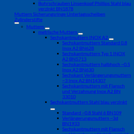
Bohrschrauben Linsenkopf Phillips Stahl blau
verzinkt BN1878
Muttern Sicherungsringe Unterlagsscheiben
Zylinderstifte
Muttern
metrische Muttern
Sechskantmuttern INOX A2
Sechskantmuttern Standard 0.8
Inox A2 BN628
Sechskantmuttern Typ 1 INOX
A2 BN5713
Sechskantmuttern halbhoch ~0.5
Inox A2 BN630
Sechskant Verlängerungsmuttern
~3 Inox A2 BN14307
Sechskantmuttern mit Flansch
und Verzahnung Inox A2 BN
33010
Sechskantmuttern Stahl blau verzinkt
Standard ~0.8 Stahl 6 BN109
Verlängerungsmuttern ~3d
BN1933
Sechskantmuttern mit Flansch