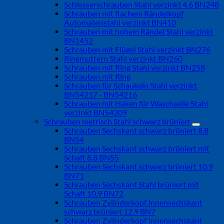
Schlosserschrauben Stahl verzinkt 4.6 BN248
Schrauben mit flachem Rändelkopf
Automatenstahl verzinkt BN410
Schrauben mit hohem Rändel Stahl verzinkt
BN1452
Schrauben mit Flügel Stahl verzinkt BN276
Ringmuttern Stahl verzinkt BN260
Schrauben mit Ring Stahl verzinkt BN258
Schrauben mit Ring
Schrauben für Schaukeln Stahl verzinkt
BN54217 - BN54216
Schrauben mit Haken für Waschseile Stahl
verzinkt BN54209
Schrauben metrisch Stahl schwarz brüniert
Schrauben Sechskant schwarz brüniert 8.8
BN54
Schrauben Sechskant schwarz brüniert mit
Schaft 8.8 BN55
Schrauben Sechskant schwarz brüniert 10.9
BN71
Schrauben Sechskant Stahl brüniert mit
Schaft 10.9 BN72
Schrauben Zylinderkopf Innensechskant
schwarz brüniert 12.9 BN7
Schrauben Zylinderkopf Innensechskant