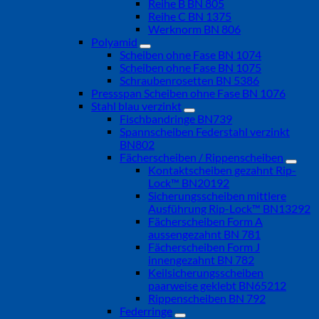
Reihe B BN 805
Reihe C BN 1375
Werknorm BN 806
Polyamid
Scheiben ohne Fase BN 1074
Scheiben ohne Fase BN 1075
Schraubenrosetten BN 5386
Pressspan Scheiben ohne Fase BN 1076
Stahl blau verzinkt
Fischbandringe BN739
Spannscheiben Federstahl verzinkt
BN802
Fächerscheiben / Rippenscheiben
Kontaktscheiben gezahnt Rip-
Lock™ BN20192
Sicherungsscheiben mittlere
Ausführung Rip-Lock™ BN13292
Fächerscheiben Form A
aussengezahnt BN 781
Fächerscheiben Form J
innengezahnt BN 782
Keilsicherungsscheiben
paarweise geklebt BN65212
Rippenscheiben BN 792
Federringe