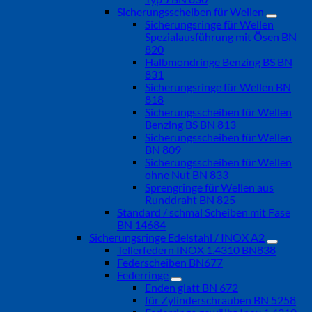
Sicherungsscheiben für Wellen
Sicherungsringe für Wellen
Spezialausführung mit Ösen BN
820
Halbmondringe Benzing BS BN
831
Sicherungsringe für Wellen BN
818
Sicherungsscheiben für Wellen
Benzing BS BN 813
Sicherungsscheiben für Wellen
BN 809
Sicherungsscheiben für Wellen
ohne Nut BN 833
Sprengringe für Wellen aus
Runddraht BN 825
Standard / schmal Scheiben mit Fase
BN 14684
Sicherungsringe Edelstahl / INOX A2
Tellerfedern INOX 1.4310 BN838
Federscheiben BN677
Federringe
Enden glatt BN 672
für Zylinderschrauben BN 5258