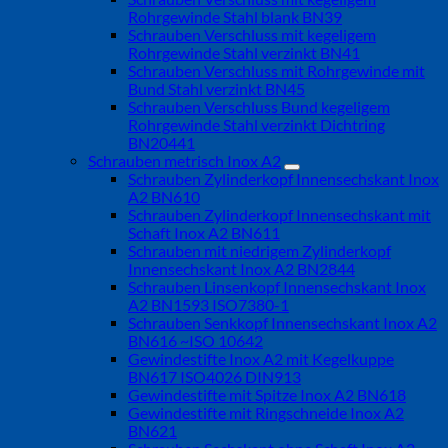
Rohrgewinde Stahl blank BN39
Schrauben Verschluss mit kegeligem
Rohrgewinde Stahl verzinkt BN41
Schrauben Verschluss mit Rohrgewinde mit
Bund Stahl verzinkt BN45
Schrauben Verschluss Bund kegeligem
Rohrgewinde Stahl verzinkt Dichtring
BN20441
Schrauben metrisch Inox A2
Schrauben Zylinderkopf Innensechskant Inox
A2 BN610
Schrauben Zylinderkopf Innensechskant mit
Schaft Inox A2 BN611
Schrauben mit niedrigem Zylinderkopf
Innensechskant Inox A2 BN2844
Schrauben Linsenkopf Innensechskant Inox
A2 BN1593 ISO7380-1
Schrauben Senkkopf Innensechskant Inox A2
BN616 ~ISO 10642
Gewindestifte Inox A2 mit Kegelkuppe
BN617 ISO4026 DIN913
Gewindestifte mit Spitze Inox A2 BN618
Gewindestifte mit Ringschneide Inox A2
BN621