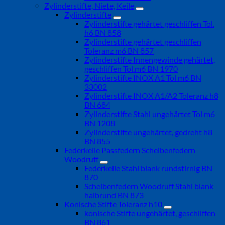
Zylinderstifte, Niete, Keile
Zylinderstifte
Zylinderstifte gehärtet geschliffen Tol.
h6 BN 858
Zylinderstifte gehärtet geschliffen
Toleranz m6 BN 857
Zylinderstifte Innengewinde gehärtet,
geschliffen Tol.m6 BN 1970
Zylinderstifte INOX A1 Tol m6 BN
33002
Zylinderstifte INOX A1/A2 Toleranz h8
BN 684
Zylinderstifte Stahl ungehärtet Tol m6
BN 1208
Zylinderstifte ungehärtet, gedreht h8
BN 855
Federkeile Passfedern Scheibenfedern
Woodruff
Federkeile Stahl blank rundstirnig BN
870
Scheibenfedern Woodruff Stahl blank
halbrund BN 873
Konische Stifte Toleranz h10
konische Stifte ungehärtet, geschliffen
BN 861