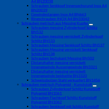
A4 BN20038
Schrauben Senkkopf Innensechsrund Inox A4
BN20039
Gewindestangen Inox A4 BN663
Ringschrauben INOX A4 BN33042
Schrauben metrisch aus Messing Kupfer
Schrauben messing Zylinderkopf Schlitz
BN532
Schrauben messing vernickelt Zylinderkopf
Schlitz BN533
Schrauben Messing Senkkopf Schlitz BN537
Schrauben Messing vernickelt Senkkopf
Schlitz BN538
Schrauben Sechskant Messing BN502
Distanzhalter messing vernickelt
Innengewinde Aussengewinde BN3321
Distanzhalter messing vernickelt
Innengewinde beidseitig BN3320
Schweissbolzen Stahl verkupfert BN1456
Schrauben metrisch Polyamid - Kunststoff
Schrauben Zylinderkopf Schlitz Kunstsoff
Polyamid BN1061
Schrauben Flachkopf Schlitz Kunststoff
Polyamid BN1062
Schrauben Senkkopf mit Schlitz Kunstoff