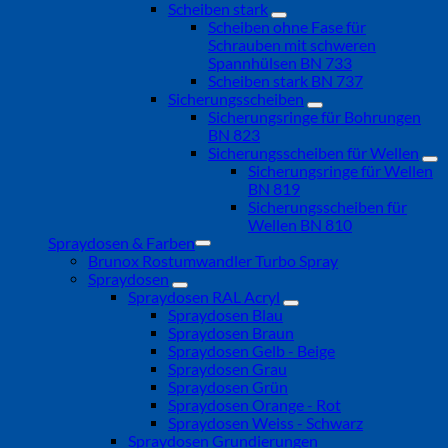
Scheiben stark
Scheiben ohne Fase für
Schrauben mit schweren
Spannhülsen BN 733
Scheiben stark BN 737
Sicherungsscheiben
Sicherungsringe für Bohrungen
BN 823
Sicherungsscheiben für Wellen
Sicherungsringe für Wellen
BN 819
Sicherungsscheiben für
Wellen BN 810
Spraydosen & Farben
Brunox Rostumwandler Turbo Spray
Spraydosen
Spraydosen RAL Acryl
Spraydosen Blau
Spraydosen Braun
Spraydosen Gelb - Beige
Spraydosen Grau
Spraydosen Grün
Spraydosen Orange - Rot
Spraydosen Weiss - Schwarz
Spraydosen Grundierungen