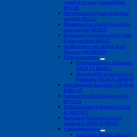
ungehärtet und ungeschliffen
BN218
Rändelmuttern flach Stahl blau
verzinkt BN217
Rändelmuttern hohe Form Stahl
blau verzinkt BN215
Sechskant-Kronenmuttern STahl
8 blau verzinkt BN157
Senkmuttern mit Schlitz Stahl
blau verzinkt BN224
Einpressmuttern
Einpressmuttern Edelstahl/
INOX A1 BN641
Sechskant Einpressmuttern
Edelstahl/ INOX A1 BN640
Linksgewinde Standard ~0.8 Stahl
8 BN139
Nutmuttern Stahl blau verzinkt
BN1235
Schlitzmuttern Edelstahl/ INOX
A1 BN1413
Sechskant Schweissmuttern
Edelstahl/ INOX A2 BN31
Vierkantmuttern
Stahl blau verzinkt BN147