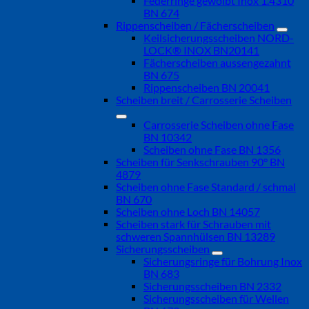
Federringe gewölbt Inox 1.4310
BN 674
Rippenscheiben / Fächerscheiben
Keilsicherungsscheiben NORD-
LOCK® INOX BN20141
Fächerscheiben aussengezahnt
BN 675
Rippenscheiben BN 20041
Scheiben breit / Carrosserie Scheiben
Carrosserie Scheiben ohne Fase
BN 10342
Scheiben ohne Fase BN 1356
Scheiben für Senkschrauben 90° BN
4879
Scheiben ohne Fase Standard / schmal
BN 670
Scheiben ohne Loch BN 14057
Scheiben stark für Schrauben mit
schweren Spannhülsen BN 13289
Sicherungsscheiben
Sicherungsringe für Bohrung Inox
BN 683
Sicherungsscheiben BN 2332
Sicherungsscheiben für Wellen