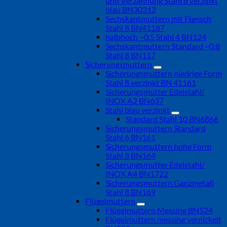
und Verzahnung Stahl 8 verzinkt
blau BN30312
Sechskantmuttern mit Flansch
Stahl 8 BN41187
halbhoch ~0.5 Stahl 4 BN124
Sechskantmuttern Standard ~0.8
Stahl 8 BN117
Sicherungsmuttern
Sicherungsmuttern niedrige Form
Stahl 8 verzinkt BN 41161
Sicherungsmutter Edelstahl/
INOX A2 BN637
Stahl blau verzinkt
Standard Stahl 10 BN6866
Sicherungsmuttern Standard
Stahl 6 BN161
Sicherungsmuttern hohe Form
Stahl 8 BN164
Sicherungsmutter Edelstahl/
INOX A4 BN1722
Sicherungsmuttern Ganzmetall
Stahl 8 BN169
Flügelmuttern
Flügelmuttern Messing BN524
Flügelmuttern messing vernickelt