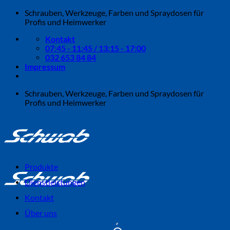
Zum
Schrauben, Werkzeuge, Farben und Spraydosen für
Inhalt
Profis und Heimwerker
springen
Kontakt
07:45 - 11:45 / 13:15 - 17:00
032 653 84 84
Impressum
Schrauben, Werkzeuge, Farben und Spraydosen für
Profis und Heimwerker
Produkte
Dienstleistungen
Kontakt
Über uns