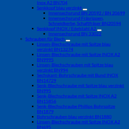
Inox A2 BN704
Senkkopf blau verzinkt
Innensechsrund BN 20592 / BN 20699
Innensechsrund Fräsrippen,
Schneidkerbe, Schaftfräser BN20594
Senkkopf INOX / Edelstahl A2
Innensechsrund BN 33022
Schrauben für Blech
Linsen-Blechschraube mit Spitze blau
verzinkt BN13274
Linsen-Blechschraube mit Spitze INOX A2
BN9995
Linsen-Blechschrauben mit Spitze blau
verzinkt BN994
Sechskant-Bohrschraube mit Bund INOX
BN14729
Senk-Blechschraube mit Spitze blau verzinkt
BN995
Senk-Blechschraube mit Spitze INOX A2
BN15856
Senk-Blechschraube Phillips Bohrspitze
BN1879
Bohrschrauben blau verzinkt BN1880
Linsen-Blechschraube mit Spitze INOX A2
BN695