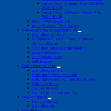
Farben Acryl Orange - Rot - Lila (RAL
2000-4010)
Farben Acryl Schwarz - Weiss (RAL
9001-9018)
Innen - PU-Streichlack
Innen/Aussen - Dekofarben
Universalfarben lösemittelhaltig
Grundierung Metall
Metalllacke Eisenglimmer Zaponlack
Zinkstaubfarbe
Grundierungen lösemittelhaltig
glänzende Lacke
seidenglanz Lacke
matte Lacke
Holz-Lasuren/Lacke
Grundierung Holz
Holzimprägnierung aussen
Holzimprägnierung innen und aussen
Holzlacke innen
Lasuren aussen
Lasuren innen und aussen
Fassadenfarbe
Fassadenfarbe
Grundierung
Metalllacke