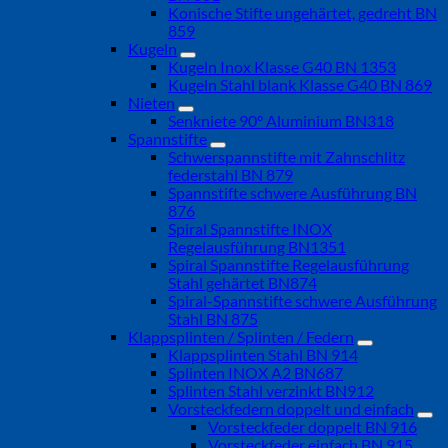
Konische Stifte ungehärtet, gedreht BN
859
Kugeln
Kugeln Inox Klasse G40 BN 1353
Kugeln Stahl blank Klasse G40 BN 869
Nieten
Senkniete 90° Aluminium BN318
Spannstifte
Schwerspannstifte mit Zahnschlitz
federstahl BN 879
Spannstifte schwere Ausführung BN
876
Spiral Spannstifte INOX
Regelausführung BN1351
Spiral Spannstifte Regelausführung
Stahl gehärtet BN874
Spiral-Spannstifte schwere Ausführung
Stahl BN 875
Klappsplinten / Splinten / Federn
Klappsplinten Stahl BN 914
Splinten INOX A2 BN687
Splinten Stahl verzinkt BN912
Vorsteckfedern doppelt und einfach
Vorsteckfeder doppelt BN 916
Vorsteckfeder einfach BN 915