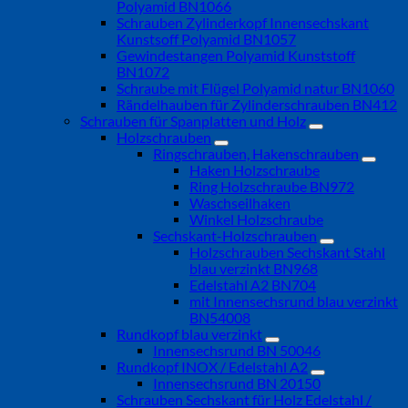
Polyamid BN1066
Schrauben Zylinderkopf Innensechskant
Kunstsoff Polyamid BN1057
Gewindestangen Polyamid Kunststoff
BN1072
Schraube mit Flügel Polyamid natur BN1060
Rändelhauben für Zylinderschrauben BN412
Schrauben für Spanplatten und Holz
Holzschrauben
Ringschrauben, Hakenschrauben
Haken Holzschraube
Ring Holzschraube BN972
Waschseilhaken
Winkel Holzschraube
Sechskant-Holzschrauben
Holzschrauben Sechskant Stahl
blau verzinkt BN968
Edelstahl A2 BN704
mit Innensechsrund blau verzinkt
BN54008
Rundkopf blau verzinkt
Innensechsrund BN 50046
Rundkopf INOX / Edelstahl A2
Innensechsrund BN 20150
Schrauben Sechskant für Holz Edelstahl /