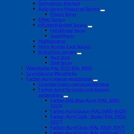
Spraydosen Klarlack
Auto Sprays Motorrad Sprays
Plastic Spray
Effekt Sprays
Hitzebeständige Sprays
Heizkörper Spray
Supertherm
Markierspray
Nitro-Kombi-Lack Sprays
Rostschutz Sprays
Rust Stop
Zink Spray
Wandfarbe RAL 9010 RAL 9003
Grundierung Wandfarbe
Farben Acryl wasserverdünnbar
Grundierungen wasserverdünnbar
Farben Acryl für Innen und Aussen
seidenglanz
Farben RAL Blau Acryl (RAL 5000-
5024)
Farben Acryl braun (RAL 8000-8028)
Farben Acryl Gelb - Beige (RAL 1000-
1037)
Farben Acryl Grau (RAL 7000-7047)
Farben Acryl Grün (RAL 6000-6037)