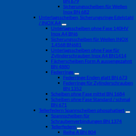
BN 679
Sicherungsscheiben für Wellen
Inox BN 682
Unterlagsscheiben, Sicherungsringe Edelstahl
/ INOX A4
Unterlagsscheiben ohne Fase 140HV
Inox A4 BN6
Sicherungsscheiben für Wellen INOX
1.4568 BN681
Unterlagsscheiben ohne Fase für
Zylinderschrauben Inox A4 BN1414
Fächerscheiben Form A aussengezahnt
BN 4880
Federringe
Federringe Enden glatt BN 673
Federringe für Zylinderschrauben
BN 1352
Scheiben ohne Fase mittel BN 1684
Scheiben ohne Fase Standard / schmal
BN 671
Tellerfedern Spannscheiben phosphatiert
Spannscheiben für
Schraubenverbindungen BN 1374
Tellerfedern
Reihe A BN 804