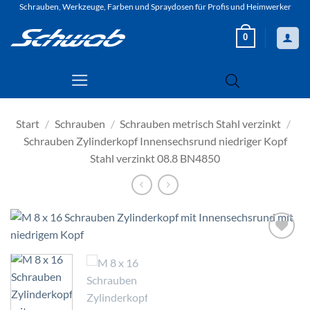
Zum
Schrauben, Werkzeuge, Farben und Spraydosen für Profis und Heimwerker
Inhalt
0
springen
Start
/
Schrauben
/
Schrauben metrisch Stahl verzinkt
/
Schrauben Zylinderkopf Innensechsrund niedriger Kopf
Stahl verzinkt 08.8 BN4850
Zur
Wunschliste
hinzufügen