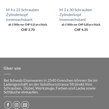
M 4 x 22 Schrauben
M 3 x 30 Schrauben
Zylinderkopf
Zylinderkopf
Innensechskant
Innensechskant
ab 1'000x nur
CHF
0.15
pro Stück.
ab 1'000x nur
CHF
0.20
pro Stück.
CHF
3.70
CHF
4.35
Über uns
Bei Schwab Eisenwaren in 2540 Grenchen
können Sie im
Ladengeschäft an der Solothurnstrasse 58
direkt Ihre
Schrauben, Dübel, Werkzeuge, Farben und Lacke
sowie
Schläuche einkaufen.