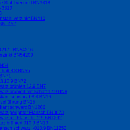
e Stahl verzinkt BN3318
BN3319
8
nstahl verzinkt BN410
t BN1452
54217 - BN54216
erzinkt BN54209
BN54
chaft 8.8 BN55
 BN71
aft 10.9 BN72
arz brüniert 12.9 BN7
arz brüniert mit Schaft 12.9 BN8
hskant schwarz 08.8 BN16
sselführung BN15
skant schwarz BN1206
warz gerippter Flansch BN3873
warz mit Flansch 12.9 BN1392
rz brüniert 010.9 BN19
Flansch schwarz ~010.9 BN11252