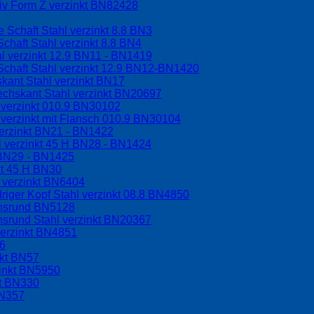
riv Form Z verzinkt BN82428
 Schaft Stahl verzinkt 8.8 BN3
chaft Stahl verzinkt 8.8 BN4
l verzinkt 12.9 BN11 - BN1419
Schaft Stahl verzinkt 12.9 BN12-BN1420
kant Stahl verzinkt BN17
echskant Stahl verzinkt BN20697
 verzinkt 010.9 BN30102
verzinkt mit Flansch 010.9 BN30104
erzinkt BN21 - BN1422
l verzinkt 45 H BN28 - BN1424
H BN29 - BN1425
kt 45 H BN30
 verzinkt BN6404
riger Kopf Stahl verzinkt 08.8 BN4850
chsrund BN5128
hsrund Stahl verzinkt BN20367
verzinkt BN4851
56
nkt BN57
zinkt BN5950
kt BN330
BN357