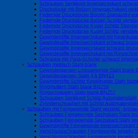
Schrauben Senkkopf Innensechskant schwarz
Druckstücke mit Bolzen Innensechskant verk
Federnde Druckstücke Bolzen Standard-Fed
Federnde Druckstücke Bolzen Schlitz verstä
Federnde Druckstücke Kugel Schlitz Standa
Federnde Druckstücke Kugel Schlitz verstär
Gewindestifte Innensechskant mit Kegelku
Gewindestifte Innensechskant schwarz brüni
Gewindestifte Innensechskant schwarz brüni
Gewindestifte Innensechskant mit Ringschne
Schraube mit Pass-Schulter schwarz Innen
Schrauben metrisch Stahl blank
Gewindestangen Linksgewinde Stahl blank
Gewindestangen Stahl 4.6 BN413
Gewindestifte Schlitz Kegelkuppe Stahl bla
Ringmuttern Stahl blank BN259
Ringschrauben Stahl blank BN257
Schrauben Senkkopf Schlitz Automatenstah
Zylinderschrauben mit Schlitz Automatensta
Schrauben mit Feingewinde Stahl verzinkt - brünier
Schrauben Feingewinde Sechskant Stahl br
Schrauben Feingewinde Sechskant Stahl ve
Gewindestifte Feingewinde Innensechskant S
Verschlussschrauben Feingewinde kegelig S
Verschlussschrauben Feingewinde kegelig S