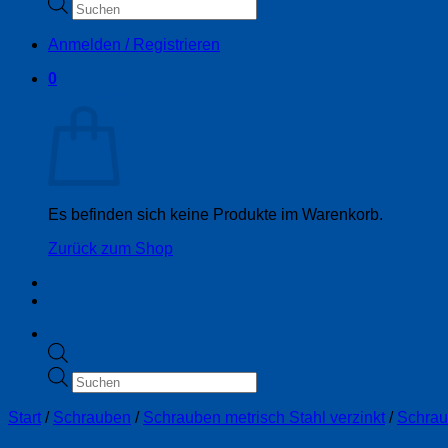
Products
search
Anmelden / Registrieren
0
Warenkorb
Es befinden sich keine Produkte im Warenkorb.
Zurück zum Shop
Products
search
Start
/
Schrauben
/
Schrauben metrisch Stahl verzinkt
/
Schrau