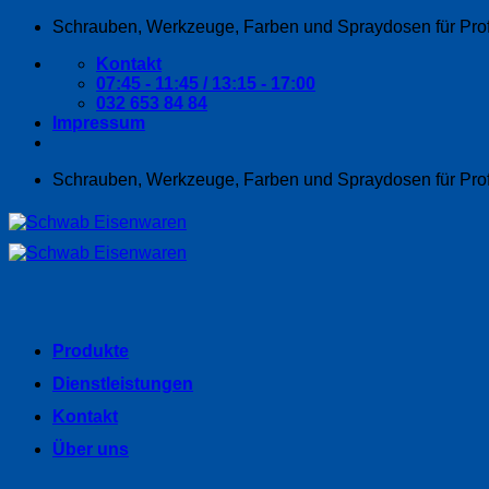
Zum
Schrauben, Werkzeuge, Farben und Spraydosen für Pro
Inhalt
Kontakt
springen
07:45 - 11:45 / 13:15 - 17:00
032 653 84 84
Impressum
Schrauben, Werkzeuge, Farben und Spraydosen für Pro
Produkte
Dienstleistungen
Kontakt
Über uns