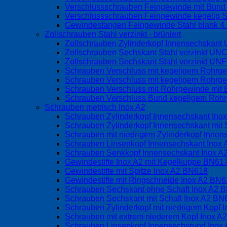
Verschlussschrauben Feingewinde mit Bund o
Verschlussschrauben Feingewinde kegelig S
Gewindestangen Feingewinde Stahl blank 4
Zollschrauben Stahl verzinkt - brüniert
Zollschrauben Zylinderkopf Innensechskan
Zollschrauben Sechskant Stahl verzinkt UN
Zollschrauben Sechskant Stahl verzinkt UN
Schrauben Verschluss mit kegeligem Rohrg
Schrauben Verschluss mit kegeligem Rohrge
Schrauben Verschluss mit Rohrgewinde mit 
Schrauben Verschluss Bund kegeligem Rohrg
Schrauben metrisch Inox A2
Schrauben Zylinderkopf Innensechskant Ino
Schrauben Zylinderkopf Innensechskant mit 
Schrauben mit niedrigem Zylinderkopf Inne
Schrauben Linsenkopf Innensechskant Inox
Schrauben Senkkopf Innensechskant Inox 
Gewindestifte Inox A2 mit Kegelkuppe BN6
Gewindestifte mit Spitze Inox A2 BN618
Gewindestifte mit Ringschneide Inox A2 BN
Schrauben Sechskant ohne Schaft Inox A2 
Schrauben Sechskant mit Schaft Inox A2 BN
Schrauben Zylinderkopf mit niedrigem Kopf
Schrauben mit extrem niederem Kopf Inox 
Schrauben Linsenkopf Innensechsrund Inox