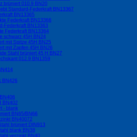
 brüniert 010.9 BN20
lebt Standard-Federkraft BN13367
erkraft BN13365
rkte Federkraft BN13366
rd-Federkraft BN13363
kte Federkraft BN13364
ppe schwarz 45H BN24
ert mit Spitze 45H BN25
ert mit Zapfen 45H BN26
ide Stahl brüniert 45 H BN27
sechskant 012.9 BN1359
 BN414
nk BN426
l BN406
hl BN402
t - blank
üniert BN65/BN66
rzinkt BN40072
tahl brüniert DIN913
tahl blank BN38
tahl verzinkt BN40