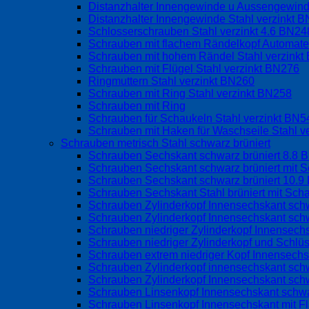
Distanzhalter Innengewinde u Aussengewind
Distanzhalter Innengewinde Stahl verzinkt 
Schlosserschrauben Stahl verzinkt 4.6 BN24
Schrauben mit flachem Rändelkopf Automate
Schrauben mit hohem Rändel Stahl verzink
Schrauben mit Flügel Stahl verzinkt BN276
Ringmuttern Stahl verzinkt BN260
Schrauben mit Ring Stahl verzinkt BN258
Schrauben mit Ring
Schrauben für Schaukeln Stahl verzinkt BN
Schrauben mit Haken für Waschseile Stahl v
Schrauben metrisch Stahl schwarz brüniert
Schrauben Sechskant schwarz brüniert 8.8 
Schrauben Sechskant schwarz brüniert mit S
Schrauben Sechskant schwarz brüniert 10.9
Schrauben Sechskant Stahl brüniert mit Sch
Schrauben Zylinderkopf Innensechskant schw
Schrauben Zylinderkopf Innensechskant schw
Schrauben niedriger Zylinderkopf Innensec
Schrauben niedriger Zylinderkopf und Schlü
Schrauben extrem niedriger Kopf Innensech
Schrauben Zylinderkopf innensechskant sch
Schrauben Zylinderkopf Innensechskant sch
Schrauben Linsenkopf Innensechskant schwa
Schrauben Linsenkopf Innensechskant mit 