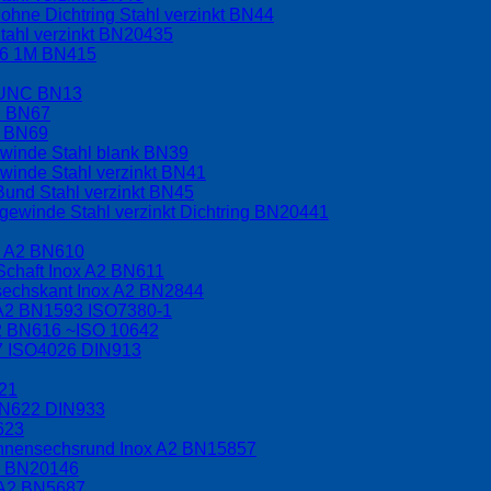
hne Dichtring Stahl verzinkt BN44
tahl verzinkt BN20435
.6 1M BN415
t UNC BN13
C BN67
F BN69
ewinde Stahl blank BN39
winde Stahl verzinkt BN41
Bund Stahl verzinkt BN45
ewinde Stahl verzinkt Dichtring BN20441
x A2 BN610
Schaft Inox A2 BN611
nsechskant Inox A2 BN2844
 A2 BN1593 ISO7380-1
A2 BN616 ~ISO 10642
17 ISO4026 DIN913
621
BN622 DIN933
623
 Innensechsrund Inox A2 BN15857
A2 BN20146
 A2 BN5687