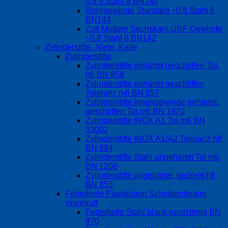
0.8 d Stahl 8 BN140
Rohrgewinde Standard ~0.8 Stahl 6
BN144
Zoll Muttern Sechskant UNF Gewinde
~0.8 Stahl 8 BN142
Zylinderstifte, Niete, Keile
Zylinderstifte
Zylinderstifte gehärtet geschliffen Tol.
h6 BN 858
Zylinderstifte gehärtet geschliffen
Toleranz m6 BN 857
Zylinderstifte Innengewinde gehärtet,
geschliffen Tol.m6 BN 1970
Zylinderstifte INOX A1 Tol m6 BN
33002
Zylinderstifte INOX A1/A2 Toleranz h8
BN 684
Zylinderstifte Stahl ungehärtet Tol m6
BN 1208
Zylinderstifte ungehärtet, gedreht h8
BN 855
Federkeile Passfedern Scheibenfedern
Woodruff
Federkeile Stahl blank rundstirnig BN
870