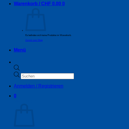
Warenkorb /
CHF
0.00
0
Es befinden sich keine Produkte im Warenkorb.
Zurück zum Shop
Menü
Products
search
Anmelden / Registrieren
0
Warenkorb