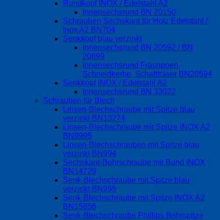
Rundkopf INOX / Edelstahl A2
Innensechsrund BN 20150
Schrauben Sechskant für Holz Edelstahl /
Inox A2 BN704
Senkkopf blau verzinkt
Innensechsrund BN 20592 / BN
20699
Innensechsrund Fräsrippen,
Schneidkerbe, Schaftfräser BN20594
Senkkopf INOX / Edelstahl A2
Innensechsrund BN 33022
Schrauben für Blech
Linsen-Blechschraube mit Spitze blau
verzinkt BN13274
Linsen-Blechschraube mit Spitze INOX A2
BN9995
Linsen-Blechschrauben mit Spitze blau
verzinkt BN994
Sechskant-Bohrschraube mit Bund INOX
BN14729
Senk-Blechschraube mit Spitze blau
verzinkt BN995
Senk-Blechschraube mit Spitze INOX A2
BN15856
Senk-Blechschraube Phillips Bohrspitze