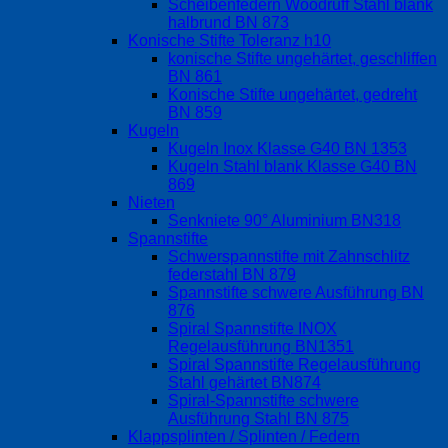
Scheibenfedern Woodruff Stahl blank
halbrund BN 873
Konische Stifte Toleranz h10
konische Stifte ungehärtet, geschliffen
BN 861
Konische Stifte ungehärtet, gedreht
BN 859
Kugeln
Kugeln Inox Klasse G40 BN 1353
Kugeln Stahl blank Klasse G40 BN
869
Nieten
Senkniete 90° Aluminium BN318
Spannstifte
Schwerspannstifte mit Zahnschlitz
federstahl BN 879
Spannstifte schwere Ausführung BN
876
Spiral Spannstifte INOX
Regelausführung BN1351
Spiral Spannstifte Regelausführung
Stahl gehärtet BN874
Spiral-Spannstifte schwere
Ausführung Stahl BN 875
Klappsplinten / Splinten / Federn