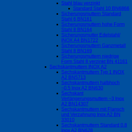
Stahl blau verzinkt
Standard Stahl 10 BN6866
Sicherungsmuttern Standard
Stahl 6 BN161
Sicherungsmuttern hohe Form
Stahl 8 BN164
Sicherungsmutter Edelstahl/
INOX A4 BN1722
Sicherungsmuttern Ganzmetall
Stahl 8 BN169
Sicherungsmuttern niedrige
Form Stahl 8 verzinkt BN 41161
Sechskantmuttern INOX A2
Sechskantmuttern Typ 1 INOX
A2 BN5713
Sechskantmuttern halbhoch
~0.5 Inox A2 BN630
Sechskant
Verlängerungsmuttern ~3 Inox
A2 BN14307
Sechskantmuttern mit Flansch
und Verzahnung Inox A2 BN
33010
Sechskantmuttern Standard 0.8
Inox A2 BN628