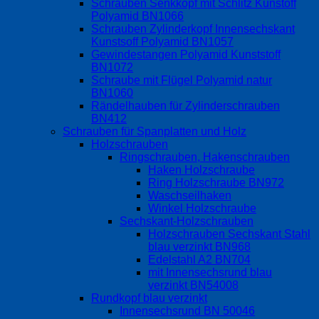
Schrauben Senkkopf mit Schlitz Kunstoff
Polyamid BN1066
Schrauben Zylinderkopf Innensechskant
Kunstsoff Polyamid BN1057
Gewindestangen Polyamid Kunststoff
BN1072
Schraube mit Flügel Polyamid natur
BN1060
Rändelhauben für Zylinderschrauben
BN412
Schrauben für Spanplatten und Holz
Holzschrauben
Ringschrauben, Hakenschrauben
Haken Holzschraube
Ring Holzschraube BN972
Waschseilhaken
Winkel Holzschraube
Sechskant-Holzschrauben
Holzschrauben Sechskant Stahl
blau verzinkt BN968
Edelstahl A2 BN704
mit Innensechsrund blau
verzinkt BN54008
Rundkopf blau verzinkt
Innensechsrund BN 50046