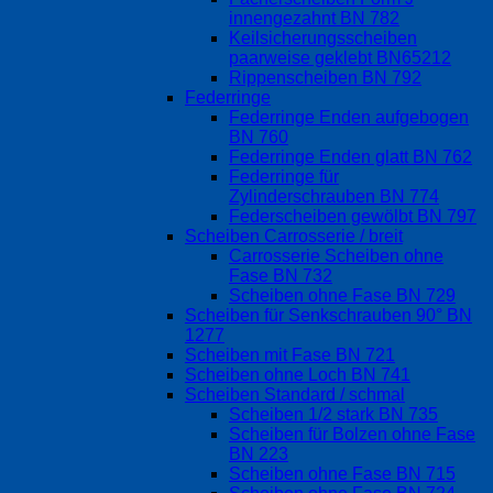
innengezahnt BN 782
Keilsicherungsscheiben
paarweise geklebt BN65212
Rippenscheiben BN 792
Federringe
Federringe Enden aufgebogen
BN 760
Federringe Enden glatt BN 762
Federringe für
Zylinderschrauben BN 774
Federscheiben gewölbt BN 797
Scheiben Carrosserie / breit
Carrosserie Scheiben ohne
Fase BN 732
Scheiben ohne Fase BN 729
Scheiben für Senkschrauben 90° BN
1277
Scheiben mit Fase BN 721
Scheiben ohne Loch BN 741
Scheiben Standard / schmal
Scheiben 1/2 stark BN 735
Scheiben für Bolzen ohne Fase
BN 223
Scheiben ohne Fase BN 715