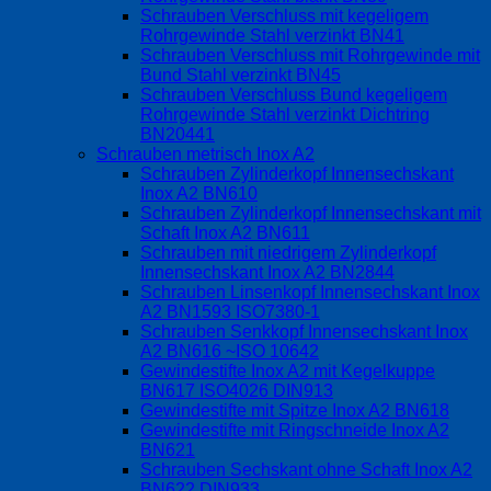
Schrauben Verschluss mit kegeligem
Rohrgewinde Stahl verzinkt BN41
Schrauben Verschluss mit Rohrgewinde mit
Bund Stahl verzinkt BN45
Schrauben Verschluss Bund kegeligem
Rohrgewinde Stahl verzinkt Dichtring
BN20441
Schrauben metrisch Inox A2
Schrauben Zylinderkopf Innensechskant
Inox A2 BN610
Schrauben Zylinderkopf Innensechskant mit
Schaft Inox A2 BN611
Schrauben mit niedrigem Zylinderkopf
Innensechskant Inox A2 BN2844
Schrauben Linsenkopf Innensechskant Inox
A2 BN1593 ISO7380-1
Schrauben Senkkopf Innensechskant Inox
A2 BN616 ~ISO 10642
Gewindestifte Inox A2 mit Kegelkuppe
BN617 ISO4026 DIN913
Gewindestifte mit Spitze Inox A2 BN618
Gewindestifte mit Ringschneide Inox A2
BN621
Schrauben Sechskant ohne Schaft Inox A2
BN622 DIN933