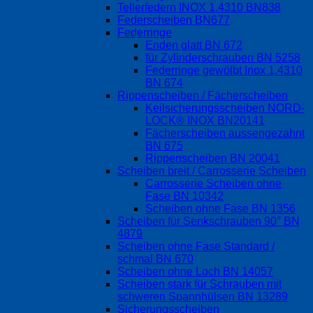
Tellerfedern INOX 1.4310 BN838
Federscheiben BN677
Federringe
Enden glatt BN 672
für Zylinderschrauben BN 5258
Federringe gewölbt Inox 1.4310
BN 674
Rippenscheiben / Fächerscheiben
Keilsicherungsscheiben NORD-
LOCK® INOX BN20141
Fächerscheiben aussengezahnt
BN 675
Rippenscheiben BN 20041
Scheiben breit / Carrosserie Scheiben
Carrosserie Scheiben ohne
Fase BN 10342
Scheiben ohne Fase BN 1356
Scheiben für Senkschrauben 90° BN
4879
Scheiben ohne Fase Standard /
schmal BN 670
Scheiben ohne Loch BN 14057
Scheiben stark für Schrauben mit
schweren Spannhülsen BN 13289
Sicherungsscheiben