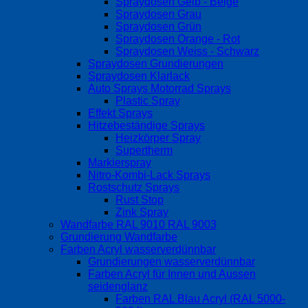
Spraydosen Gelb - Beige
Spraydosen Grau
Spraydosen Grün
Spraydosen Orange - Rot
Spraydosen Weiss - Schwarz
Spraydosen Grundierungen
Spraydosen Klarlack
Auto Sprays Motorrad Sprays
Plastic Spray
Effekt Sprays
Hitzebeständige Sprays
Heizkörper Spray
Supertherm
Markierspray
Nitro-Kombi-Lack Sprays
Rostschutz Sprays
Rust Stop
Zink Spray
Wandfarbe RAL 9010 RAL 9003
Grundierung Wandfarbe
Farben Acryl wasserverdünnbar
Grundierungen wasserverdünnbar
Farben Acryl für Innen und Aussen
seidenglanz
Farben RAL Blau Acryl (RAL 5000-