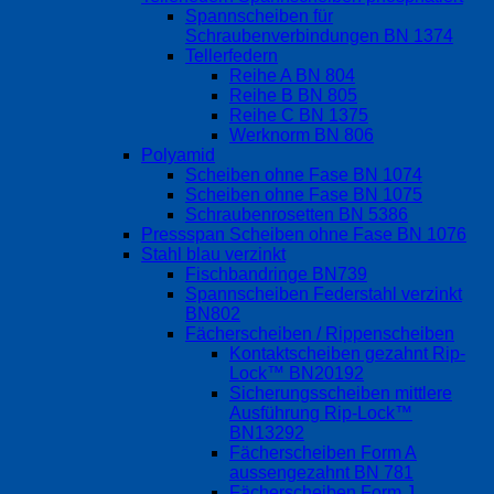
Spannscheiben für
Schraubenverbindungen BN 1374
Tellerfedern
Reihe A BN 804
Reihe B BN 805
Reihe C BN 1375
Werknorm BN 806
Polyamid
Scheiben ohne Fase BN 1074
Scheiben ohne Fase BN 1075
Schraubenrosetten BN 5386
Pressspan Scheiben ohne Fase BN 1076
Stahl blau verzinkt
Fischbandringe BN739
Spannscheiben Federstahl verzinkt
BN802
Fächerscheiben / Rippenscheiben
Kontaktscheiben gezahnt Rip-
Lock™ BN20192
Sicherungsscheiben mittlere
Ausführung Rip-Lock™
BN13292
Fächerscheiben Form A
aussengezahnt BN 781
Fächerscheiben Form J