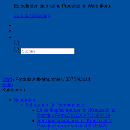
Es befinden sich keine Produkte im Warenkorb.
Zurück zum Shop
Products
search
357BN3x14
Start
/
Produkt Artikelnummer
/
357BN3x14
Filter
Kategorien
Schrauben
Schrauben für Thermoplaste
Linsenkopfschrauben mit Kreuzschlitz
Pozidriv Form Z INOX A2 BN82429
Senkkopfschrauben mit Kreuzschlitz
Pozidriv Form Z verzinkt BN82427