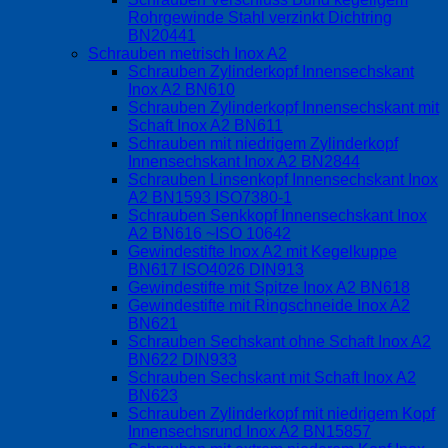
Rohrgewinde Stahl verzinkt Dichtring
BN20441
Schrauben metrisch Inox A2
Schrauben Zylinderkopf Innensechskant
Inox A2 BN610
Schrauben Zylinderkopf Innensechskant mit
Schaft Inox A2 BN611
Schrauben mit niedrigem Zylinderkopf
Innensechskant Inox A2 BN2844
Schrauben Linsenkopf Innensechskant Inox
A2 BN1593 ISO7380-1
Schrauben Senkkopf Innensechskant Inox
A2 BN616 ~ISO 10642
Gewindestifte Inox A2 mit Kegelkuppe
BN617 ISO4026 DIN913
Gewindestifte mit Spitze Inox A2 BN618
Gewindestifte mit Ringschneide Inox A2
BN621
Schrauben Sechskant ohne Schaft Inox A2
BN622 DIN933
Schrauben Sechskant mit Schaft Inox A2
BN623
Schrauben Zylinderkopf mit niedrigem Kopf
Innensechsrund Inox A2 BN15857