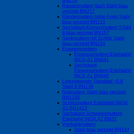
BN218
Rändelmuttern flach Stahl blau
verzinkt BN217
Rändelmuttern hohe Form Stahl
blau verzinkt BN215
Sechskant-Kronenmuttern STahl
8 blau verzinkt BN157
Senkmuttern mit Schlitz Stahl
blau verzinkt BN224
Einpressmuttern
Einpressmuttern Edelstahl/
INOX A1 BN641
Sechskant
Einpressmuttern Edelstahl/
INOX A1 BN640
Linksgewinde Standard ~0.8
Stahl 8 BN139
Nutmuttern Stahl blau verzinkt
BN1235
Schlitzmuttern Edelstahl/ INOX
A1 BN1413
Sechskant Schweissmuttern
Edelstahl/ INOX A2 BN31
Vierkantmuttern
Stahl blau verzinkt BN147