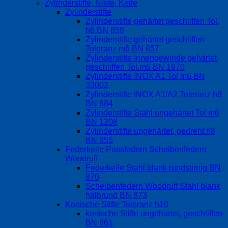
Zylinderstifte, Niete, Keile
Zylinderstifte
Zylinderstifte gehärtet geschliffen Tol.
h6 BN 858
Zylinderstifte gehärtet geschliffen
Toleranz m6 BN 857
Zylinderstifte Innengewinde gehärtet,
geschliffen Tol.m6 BN 1970
Zylinderstifte INOX A1 Tol m6 BN
33002
Zylinderstifte INOX A1/A2 Toleranz h8
BN 684
Zylinderstifte Stahl ungehärtet Tol m6
BN 1208
Zylinderstifte ungehärtet, gedreht h8
BN 855
Federkeile Passfedern Scheibenfedern
Woodruff
Federkeile Stahl blank rundstirnig BN
870
Scheibenfedern Woodruff Stahl blank
halbrund BN 873
Konische Stifte Toleranz h10
konische Stifte ungehärtet, geschliffen
BN 861