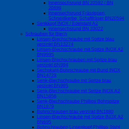
Innensechsrund BN 20592 / BN
20699
Innensechsrund Fräsrippen,
Schneidkerbe, Schaftfräser BN20594
Senkkopf INOX / Edelstahl A2
Innensechsrund BN 33022
Schrauben für Blech
Linsen-Blechschraube mit Spitze blau
verzinkt BN13274
Linsen-Blechschraube mit Spitze INOX A2
BN9995
Linsen-Blechschrauben mit Spitze blau
verzinkt BN994
Sechskant-Bohrschraube mit Bund INOX
BN14729
Senk-Blechschraube mit Spitze blau
verzinkt BN995
Senk-Blechschraube mit Spitze INOX A2
BN15856
Senk-Blechschraube Phillips Bohrspitze
BN1879
Bohrschrauben blau verzinkt BN1880
Linsen-Blechschraube mit Spitze INOX A2
BN695
Bohrschrauben Linsenkopf Phillips Stahl