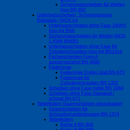
Sicherungsscheiben für Wellen
Inox BN 682
Unterlagsscheiben, Sicherungsringe
Edelstahl / INOX A4
Unterlagsscheiben ohne Fase 140HV
Inox A4 BN6
Sicherungsscheiben für Wellen INOX
1.4568 BN681
Unterlagsscheiben ohne Fase für
Zylinderschrauben Inox A4 BN1414
Fächerscheiben Form A
aussengezahnt BN 4880
Federringe
Federringe Enden glatt BN 673
Federringe für
Zylinderschrauben BN 1352
Scheiben ohne Fase mittel BN 1684
Scheiben ohne Fase Standard /
schmal BN 671
Tellerfedern Spannscheiben phosphatiert
Spannscheiben für
Schraubenverbindungen BN 1374
Tellerfedern
Reihe A BN 804
Reihe B BN 805