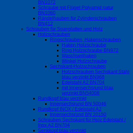
BN1072
Schraube mit Flügel Polyamid natur
BN1060
Rändelhauben für Zylinderschrauben
BN412
Schrauben für Spanplatten und Holz
Holzschrauben
Ringschrauben, Hakenschrauben
Haken Holzschraube
Ring Holzschraube BN972
Waschseilhaken
Winkel Holzschraube
Sechskant-Holzschrauben
Holzschrauben Sechskant Stahl
blau verzinkt BN968
Edelstahl A2 BN704
mit Innensechsrund blau
verzinkt BN54008
Rundkopf blau verzinkt
Innensechsrund BN 50046
Rundkopf INOX / Edelstahl A2
Innensechsrund BN 20150
Schrauben Sechskant für Holz Edelstahl /
Inox A2 BN704
Senkkopf blau verzinkt