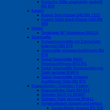
Konische Stifte ungehärtet, gedreht
BN 859
Kugeln
Kugeln Inox Klasse G40 BN 1353
Kugeln Stahl blank Klasse G40 BN
869
Nieten
Senkniete 90° Aluminium BN318
Spannstifte
Schwerspannstifte mit Zahnschlitz
federstahl BN 879
Spannstifte schwere Ausführung BN
876
Spiral Spannstifte INOX
Regelausführung BN1351
Spiral Spannstifte Regelausführung
Stahl gehärtet BN874
Spiral-Spannstifte schwere
Ausführung Stahl BN 875
Klappsplinten / Splinten / Federn
Klappsplinten Stahl BN 914
Splinten INOX A2 BN687
Splinten Stahl verzinkt BN912
Vorsteckfedern doppelt und einfach
Vorsteckfeder doppelt BN 916