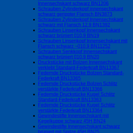
Innensechskant schwarz BN1206
Schrauben Zylinderkopf innensechskant
schwarz gerippter Flansch BN3873
Schrauben Zylinderkopf Innensechskant
schwarz mit Flansch 12.9 BN1392
Schrauben Linsenkopf Innensechskant
schwarz brüniert 010.9 BN19
Schrauben Linsenkopf Innensechskant mit
Flansch schwarz ~010.9 BN11252
Schrauben Senkkopf Innensechskant
schwarz brüniert 010.9 BN20
Druckstücke mit Bolzen Innensechskant
verklebt Standard-Federkraft BN13367
Federnde Druckstücke Bolzen Standard-
Federkraft BN13365
Federnde Druckstücke Bolzen Schlitz
verstärkte Federkraft BN13366
Federnde Druckstücke Kugel Schlitz
Standard-Federkraft BN13363
Federnde Druckstücke Kugel Schlitz
verstärkte Federkraft BN13364
Gewindestifte Innensechskant mit
Kegelkuppe schwarz 45H BN24
Gewindestifte Innensechskant schwarz
brüniert mit Spitze 45H BN25