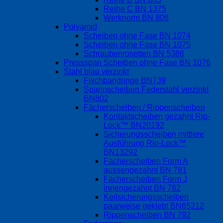
Reihe C BN 1375
Werknorm BN 806
Polyamid
Scheiben ohne Fase BN 1074
Scheiben ohne Fase BN 1075
Schraubenrosetten BN 5386
Pressspan Scheiben ohne Fase BN 1076
Stahl blau verzinkt
Fischbandringe BN739
Spannscheiben Federstahl verzinkt
BN802
Fächerscheiben / Rippenscheiben
Kontaktscheiben gezahnt Rip-
Lock™ BN20192
Sicherungsscheiben mittlere
Ausführung Rip-Lock™
BN13292
Fächerscheiben Form A
aussengezahnt BN 781
Fächerscheiben Form J
innengezahnt BN 782
Keilsicherungsscheiben
paarweise geklebt BN65212
Rippenscheiben BN 792