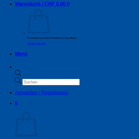
Warenkorb /
CHF
0.00
0
Es befinden sich keine Produkte im Warenkorb.
Zurück zum Shop
Menü
Products
search
Anmelden / Registrieren
0
Warenkorb