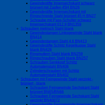
Gewindestifte Innensechskant schwarz
brüniert mit Zapfen 45H BN26
Gewindestifte Innensechskant mit
Ringschneide Stahl brüniert 45 H BN27
Schraube mit Pass-Schulter schwarz
Innensechskant 012.9 BN1359
Schrauben metrisch Stahl blank
Gewindestangen Linksgewinde Stahl blank
BN414
Gewindestangen Stahl 4.6 BN413
Gewindestifte Schlitz Kegelkuppe Stahl
blank BN426
Ringmuttern Stahl blank BN259
Ringschrauben Stahl blank BN257
Schrauben Senkkopf Schlitz
Automatenstahl BN406
Zylinderschrauben mit Schlitz
Automatenstahl BN402
Schrauben mit Feingewinde Stahl verzinkt -
brüniert - blank
Schrauben Feingewinde Sechskant Stahl
brüniert BN65/BN66
Schrauben Feingewinde Sechskant Stahl
verzinkt BN40072
Gewindestifte Feingewinde Innensechskant