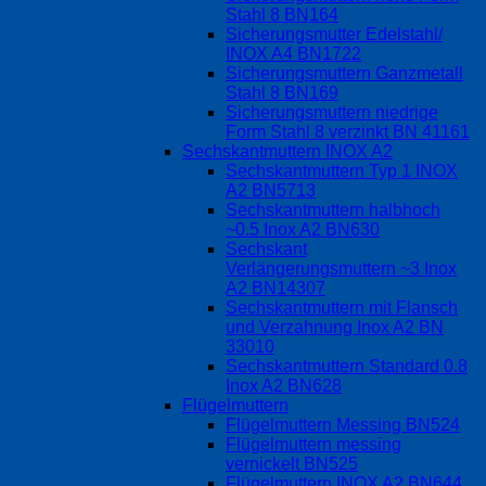
Stahl 8 BN164
Sicherungsmutter Edelstahl/
INOX A4 BN1722
Sicherungsmuttern Ganzmetall
Stahl 8 BN169
Sicherungsmuttern niedrige
Form Stahl 8 verzinkt BN 41161
Sechskantmuttern INOX A2
Sechskantmuttern Typ 1 INOX
A2 BN5713
Sechskantmuttern halbhoch
~0.5 Inox A2 BN630
Sechskant
Verlängerungsmuttern ~3 Inox
A2 BN14307
Sechskantmuttern mit Flansch
und Verzahnung Inox A2 BN
33010
Sechskantmuttern Standard 0.8
Inox A2 BN628
Flügelmuttern
Flügelmuttern Messing BN524
Flügelmuttern messing
vernickelt BN525
Flügelmuttern INOX A2 BN644