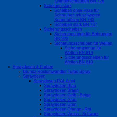
Zylinderschrauben BN 726
Scheiben stark
Scheiben ohne Fase für
Schrauben mit schweren
Spannhülsen BN 733
Scheiben stark BN 737
Sicherungsscheiben
Sicherungsringe für Bohrungen
BN 823
Sicherungsscheiben für Wellen
Sicherungsringe für
Wellen BN 819
Sicherungsscheiben für
Wellen BN 810
Spraydosen & Farben
Brunox Rostumwandler Turbo Spray
Spraydosen
Spraydosen RAL Acryl
Spraydosen Blau
Spraydosen Braun
Spraydosen Gelb - Beige
Spraydosen Grau
Spraydosen Grün
Spraydosen Orange - Rot
Spraydosen Weiss - Schwarz