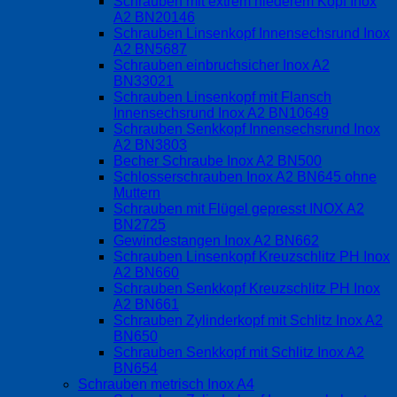
Schrauben mit extrem niederem Kopf Inox
A2 BN20146
Schrauben Linsenkopf Innensechsrund Inox
A2 BN5687
Schrauben einbruchsicher Inox A2
BN33021
Schrauben Linsenkopf mit Flansch
Innensechsrund Inox A2 BN10649
Schrauben Senkkopf Innensechsrund Inox
A2 BN3803
Becher Schraube Inox A2 BN500
Schlosserschrauben Inox A2 BN645 ohne
Muttern
Schrauben mit Flügel gepresst INOX A2
BN2725
Gewindestangen Inox A2 BN662
Schrauben Linsenkopf Kreuzschlitz PH Inox
A2 BN660
Schrauben Senkkopf Kreuzschlitz PH Inox
A2 BN661
Schrauben Zylinderkopf mit Schlitz Inox A2
BN650
Schrauben Senkkopf mit Schlitz Inox A2
BN654
Schrauben metrisch Inox A4