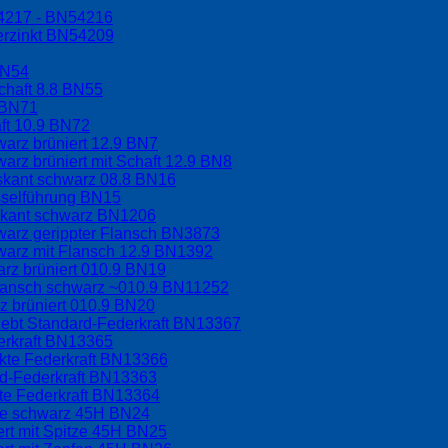
54217 - BN54216
erzinkt BN54209
BN54
chaft 8.8 BN55
 BN71
aft 10.9 BN72
arz brüniert 12.9 BN7
arz brüniert mit Schaft 12.9 BN8
hskant schwarz 08.8 BN16
sselführung BN15
skant schwarz BN1206
warz gerippter Flansch BN3873
warz mit Flansch 12.9 BN1392
rz brüniert 010.9 BN19
Flansch schwarz ~010.9 BN11252
 brüniert 010.9 BN20
lebt Standard-Federkraft BN13367
erkraft BN13365
rkte Federkraft BN13366
rd-Federkraft BN13363
kte Federkraft BN13364
ppe schwarz 45H BN24
ert mit Spitze 45H BN25