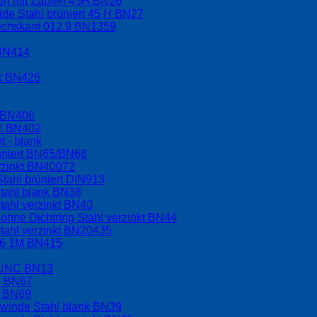
ert mit Zapfen 45H BN26
ide Stahl brüniert 45 H BN27
sechskant 012.9 BN1359
 BN414
nk BN426
l BN406
hl BN402
t - blank
üniert BN65/BN66
rzinkt BN40072
tahl brüniert DIN913
tahl blank BN38
tahl verzinkt BN40
hne Dichtring Stahl verzinkt BN44
tahl verzinkt BN20435
.6 1M BN415
t UNC BN13
C BN67
F BN69
ewinde Stahl blank BN39