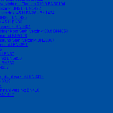
verzinkt mit Flansch 010.9 BN30104
erzinkt BN21 - BN1422
l verzinkt 45 H BN28 - BN1424
H BN29 - BN1425
kt 45 H BN30
 verzinkt BN6404
riger Kopf Stahl verzinkt 08.8 BN4850
chsrund BN5128
hsrund Stahl verzinkt BN20367
verzinkt BN4851
56
nkt BN57
zinkt BN5950
kt BN330
BN357
e Stahl verzinkt BN3318
BN3319
8
nstahl verzinkt BN410
t BN1452