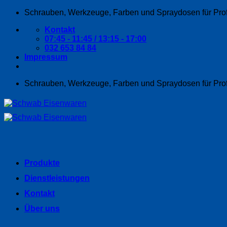
Zum
Schrauben, Werkzeuge, Farben und Spraydosen für Pro
Inhalt
Kontakt
springen
07:45 - 11:45 / 13:15 - 17:00
032 653 84 84
Impressum
Schrauben, Werkzeuge, Farben und Spraydosen für Pro
Produkte
Dienstleistungen
Kontakt
Über uns