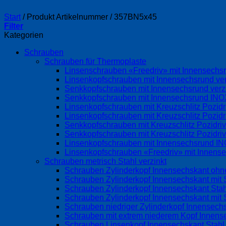
Start
/
Produkt Artikelnummer
/
357BN5x45
Filter
Kategorien
Schrauben
Schrauben für Thermoplaste
Linsenschrauben «Freedriv» mit Innensechsr
Linsenkopfschrauben mit Innensechsrund ve
Senkkopfschrauben mit Innensechsrund ver
Senkkopfschrauben mit Innensechsrund IN
Linsenkopfschrauben mit Kreuzschlitz Pozid
Linsenkopfschrauben mit Kreuzschlitz Pozi
Senkkopfschrauben mit Kreuzschlitz Pozidri
Senkkopfschrauben mit Kreuzschlitz Pozidr
Linsenkopfschrauben mit Innensechsrund 
Linsenkopfschrauben «Freedriv» mit Innense
Schrauben metrisch Stahl verzinkt
Schrauben Zylinderkopf Innensechskant ohne
Schrauben Zylinderkopf Innensechskant mit S
Schrauben Zylinderkopf Innensechskant Stah
Schrauben Zylinderkopf Innensechskant mit 
Schrauben niedriger Zylinderkopf Innensechs
Schrauben mit extrem niederem Kopf Innens
Schrauben Linsenkopf Innensechskant Stahl