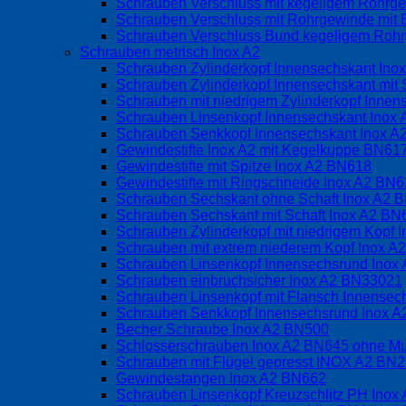
Schrauben Verschluss mit kegeligem Rohrge
Schrauben Verschluss mit Rohrgewinde mit 
Schrauben Verschluss Bund kegeligem Rohrg
Schrauben metrisch Inox A2
Schrauben Zylinderkopf Innensechskant Ino
Schrauben Zylinderkopf Innensechskant mit 
Schrauben mit niedrigem Zylinderkopf Inne
Schrauben Linsenkopf Innensechskant Inox
Schrauben Senkkopf Innensechskant Inox 
Gewindestifte Inox A2 mit Kegelkuppe BN6
Gewindestifte mit Spitze Inox A2 BN618
Gewindestifte mit Ringschneide Inox A2 BN
Schrauben Sechskant ohne Schaft Inox A2 
Schrauben Sechskant mit Schaft Inox A2 BN
Schrauben Zylinderkopf mit niedrigem Kopf
Schrauben mit extrem niederem Kopf Inox 
Schrauben Linsenkopf Innensechsrund Inox
Schrauben einbruchsicher Inox A2 BN33021
Schrauben Linsenkopf mit Flansch Innense
Schrauben Senkkopf Innensechsrund Inox 
Becher Schraube Inox A2 BN500
Schlosserschrauben Inox A2 BN645 ohne Mu
Schrauben mit Flügel gepresst INOX A2 BN
Gewindestangen Inox A2 BN662
Schrauben Linsenkopf Kreuzschlitz PH Inox