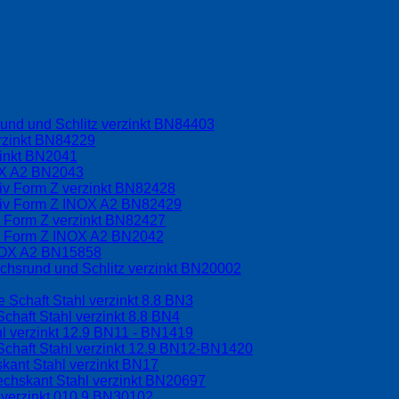
und und Schlitz verzinkt BN84403
rzinkt BN84229
zinkt BN2041
OX A2 BN2043
riv Form Z verzinkt BN82428
driv Form Z INOX A2 BN82429
v Form Z verzinkt BN82427
iv Form Z INOX A2 BN2042
INOX A2 BN15858
chsrund und Schlitz verzinkt BN20002
 Schaft Stahl verzinkt 8.8 BN3
chaft Stahl verzinkt 8.8 BN4
l verzinkt 12.9 BN11 - BN1419
Schaft Stahl verzinkt 12.9 BN12-BN1420
kant Stahl verzinkt BN17
echskant Stahl verzinkt BN20697
 verzinkt 010.9 BN30102