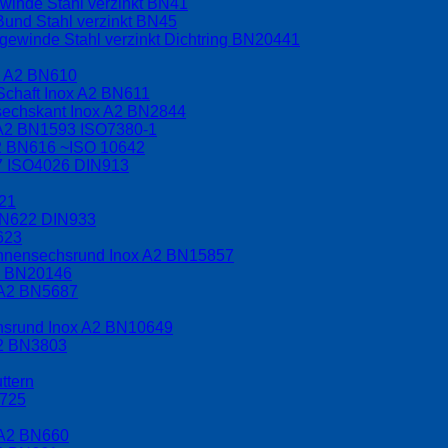
winde Stahl verzinkt BN41
Bund Stahl verzinkt BN45
ewinde Stahl verzinkt Dichtring BN20441
x A2 BN610
Schaft Inox A2 BN611
nsechskant Inox A2 BN2844
 A2 BN1593 ISO7380-1
A2 BN616 ~ISO 10642
17 ISO4026 DIN913
621
BN622 DIN933
623
 Innensechsrund Inox A2 BN15857
A2 BN20146
 A2 BN5687
chsrund Inox A2 BN10649
A2 BN3803
ttern
2725
 A2 BN660