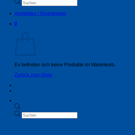
Products
search
Anmelden / Registrieren
0
Warenkorb
Es befinden sich keine Produkte im Warenkorb.
Zurück zum Shop
Products
search
357BN5x45