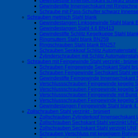
Gewindestifte Innensechskant schwarz brüni
Gewindestifte Innensechskant mit Ringschne
Schraube mit Pass-Schulter schwarz Innen
Schrauben metrisch Stahl blank
Gewindestangen Linksgewinde Stahl blank
Gewindestangen Stahl 4.6 BN413
Gewindestifte Schlitz Kegelkuppe Stahl bla
Ringmuttern Stahl blank BN259
Ringschrauben Stahl blank BN257
Schrauben Senkkopf Schlitz Automatenstah
Zylinderschrauben mit Schlitz Automatensta
Schrauben mit Feingewinde Stahl verzinkt - brünier
Schrauben Feingewinde Sechskant Stahl br
Schrauben Feingewinde Sechskant Stahl ve
Gewindestifte Feingewinde Innensechskant S
Verschlussschrauben Feingewinde kegelig S
Verschlussschrauben Feingewinde kegelig S
Verschlussschrauben Feingewinde mit Bund o
Verschlussschrauben Feingewinde kegelig S
Gewindestangen Feingewinde Stahl blank 4
Zollschrauben Stahl verzinkt - brüniert
Zollschrauben Zylinderkopf Innensechskan
Zollschrauben Sechskant Stahl verzinkt UN
Zollschrauben Sechskant Stahl verzinkt UN
Schrauben Verschluss mit kegeligem Rohrg