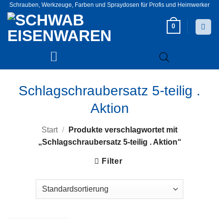
Zum
Schrauben, Werkzeuge, Farben und Spraydosen für Profis und Heimwerker
Inhalt
0
springen
Schlagschraubersatz 5-teilig .
Aktion
Start
/
Produkte verschlagwortet mit
„Schlagschraubersatz 5-teilig . Aktion“
Filter