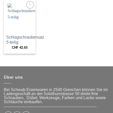
Zur
Wunschliste
hinzufügen
Schlagschraubersatz
5-teilig
CHF
42.65
Über uns
Bei Schwab Eisenwaren in 2540 Grenchen
können Sie im
Ladengeschäft an der Solothurnstrasse 58
direkt Ihre
Schrauben, Dübel, Werkzeuge, Farben und Lacke
sowie
Schläuche einkaufen.