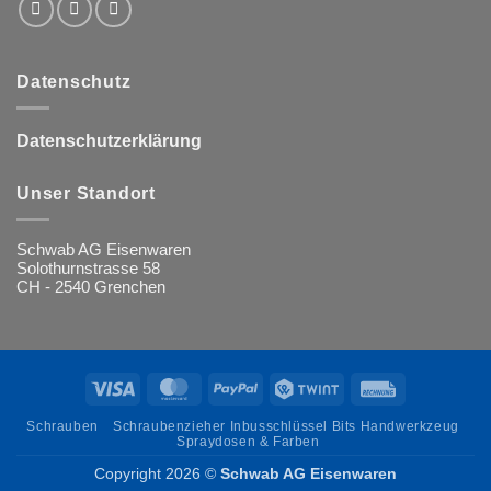
Datenschutz
Datenschutzerklärung
Unser Standort
Schwab AG Eisenwaren
Solothurnstrasse 58
CH - 2540 Grenchen
Visa
MasterCard
PayPal
Twint
Rechung
Schrauben
Schraubenzieher Inbusschlüssel Bits Handwerkzeug
Spraydosen & Farben
Copyright 2026 ©
Schwab AG Eisenwaren