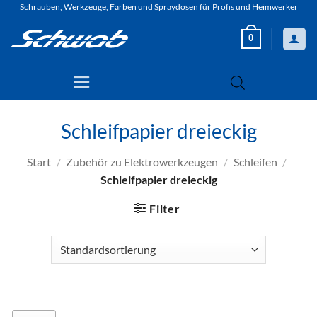
Zum
Schrauben, Werkzeuge, Farben und Spraydosen für Profis und Heimwerker
Inhalt
0
springen
Schleifpapier dreieckig
Start
/
Zubehör zu Elektrowerkzeugen
/
Schleifen
/
Schleifpapier dreieckig
Filter