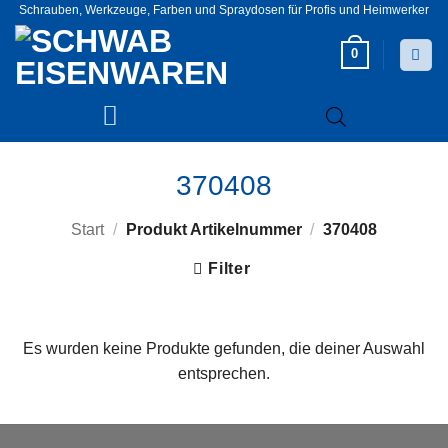
Zum
Schrauben, Werkzeuge, Farben und Spraydosen für Profis und Heimwerker
Inhalt
0
springen
370408
Start
/
Produkt Artikelnummer
/
370408
Filter
Es wurden keine Produkte gefunden, die deiner Auswahl
entsprechen.