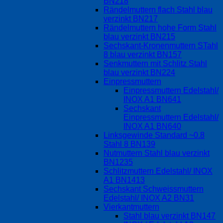
BN218
Rändelmuttern flach Stahl blau
verzinkt BN217
Rändelmuttern hohe Form Stahl
blau verzinkt BN215
Sechskant-Kronenmuttern STahl
8 blau verzinkt BN157
Senkmuttern mit Schlitz Stahl
blau verzinkt BN224
Einpressmuttern
Einpressmuttern Edelstahl/
INOX A1 BN641
Sechskant
Einpressmuttern Edelstahl/
INOX A1 BN640
Linksgewinde Standard ~0.8
Stahl 8 BN139
Nutmuttern Stahl blau verzinkt
BN1235
Schlitzmuttern Edelstahl/ INOX
A1 BN1413
Sechskant Schweissmuttern
Edelstahl/ INOX A2 BN31
Vierkantmuttern
Stahl blau verzinkt BN147