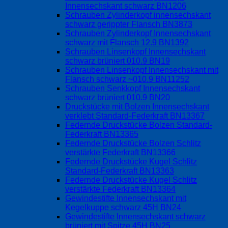
Innensechskant schwarz BN1206
Schrauben Zylinderkopf innensechskant
schwarz gerippter Flansch BN3873
Schrauben Zylinderkopf Innensechskant
schwarz mit Flansch 12.9 BN1392
Schrauben Linsenkopf Innensechskant
schwarz brüniert 010.9 BN19
Schrauben Linsenkopf Innensechskant mit
Flansch schwarz ~010.9 BN11252
Schrauben Senkkopf Innensechskant
schwarz brüniert 010.9 BN20
Druckstücke mit Bolzen Innensechskant
verklebt Standard-Federkraft BN13367
Federnde Druckstücke Bolzen Standard-
Federkraft BN13365
Federnde Druckstücke Bolzen Schlitz
verstärkte Federkraft BN13366
Federnde Druckstücke Kugel Schlitz
Standard-Federkraft BN13363
Federnde Druckstücke Kugel Schlitz
verstärkte Federkraft BN13364
Gewindestifte Innensechskant mit
Kegelkuppe schwarz 45H BN24
Gewindestifte Innensechskant schwarz
brüniert mit Spitze 45H BN25