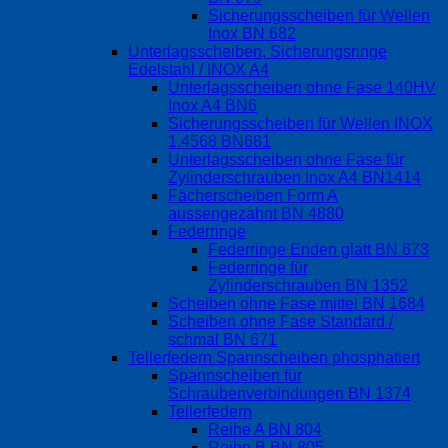
Sicherungsscheiben für Wellen
Inox BN 682
Unterlagsscheiben, Sicherungsringe
Edelstahl / INOX A4
Unterlagsscheiben ohne Fase 140HV
Inox A4 BN6
Sicherungsscheiben für Wellen INOX
1.4568 BN681
Unterlagsscheiben ohne Fase für
Zylinderschrauben Inox A4 BN1414
Fächerscheiben Form A
aussengezahnt BN 4880
Federringe
Federringe Enden glatt BN 673
Federringe für
Zylinderschrauben BN 1352
Scheiben ohne Fase mittel BN 1684
Scheiben ohne Fase Standard /
schmal BN 671
Tellerfedern Spannscheiben phosphatiert
Spannscheiben für
Schraubenverbindungen BN 1374
Tellerfedern
Reihe A BN 804
Reihe B BN 805