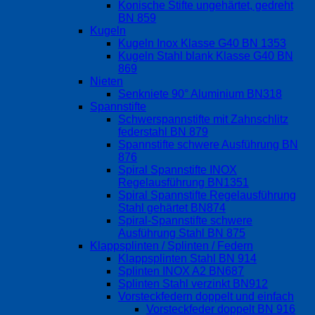
Konische Stifte ungehärtet, gedreht
BN 859
Kugeln
Kugeln Inox Klasse G40 BN 1353
Kugeln Stahl blank Klasse G40 BN
869
Nieten
Senkniete 90° Aluminium BN318
Spannstifte
Schwerspannstifte mit Zahnschlitz
federstahl BN 879
Spannstifte schwere Ausführung BN
876
Spiral Spannstifte INOX
Regelausführung BN1351
Spiral Spannstifte Regelausführung
Stahl gehärtet BN874
Spiral-Spannstifte schwere
Ausführung Stahl BN 875
Klappsplinten / Splinten / Federn
Klappsplinten Stahl BN 914
Splinten INOX A2 BN687
Splinten Stahl verzinkt BN912
Vorsteckfedern doppelt und einfach
Vorsteckfeder doppelt BN 916