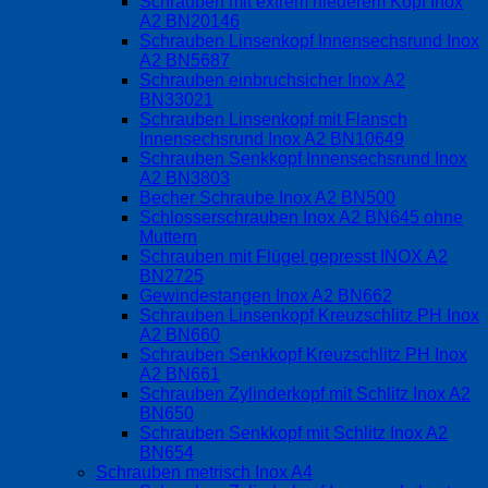
Schrauben mit extrem niederem Kopf Inox
A2 BN20146
Schrauben Linsenkopf Innensechsrund Inox
A2 BN5687
Schrauben einbruchsicher Inox A2
BN33021
Schrauben Linsenkopf mit Flansch
Innensechsrund Inox A2 BN10649
Schrauben Senkkopf Innensechsrund Inox
A2 BN3803
Becher Schraube Inox A2 BN500
Schlosserschrauben Inox A2 BN645 ohne
Muttern
Schrauben mit Flügel gepresst INOX A2
BN2725
Gewindestangen Inox A2 BN662
Schrauben Linsenkopf Kreuzschlitz PH Inox
A2 BN660
Schrauben Senkkopf Kreuzschlitz PH Inox
A2 BN661
Schrauben Zylinderkopf mit Schlitz Inox A2
BN650
Schrauben Senkkopf mit Schlitz Inox A2
BN654
Schrauben metrisch Inox A4