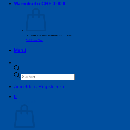
Warenkorb /
CHF
0.00
0
Es befinden sich keine Produkte im Warenkorb.
Zurück zum Shop
Menü
Products
search
Anmelden / Registrieren
0
Warenkorb