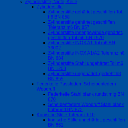
Zylinderstifte, Niete, Keile
Zylinderstifte
Zylinderstifte gehärtet geschliffen Tol.
h6 BN 858
Zylinderstifte gehärtet geschliffen
Toleranz m6 BN 857
Zylinderstifte Innengewinde gehärtet,
geschliffen Tol.m6 BN 1970
Zylinderstifte INOX A1 Tol m6 BN
33002
Zylinderstifte INOX A1/A2 Toleranz h8
BN 684
Zylinderstifte Stahl ungehärtet Tol m6
BN 1208
Zylinderstifte ungehärtet, gedreht h8
BN 855
Federkeile Passfedern Scheibenfedern
Woodruff
Federkeile Stahl blank rundstirnig BN
870
Scheibenfedern Woodruff Stahl blank
halbrund BN 873
Konische Stifte Toleranz h10
konische Stifte ungehärtet, geschliffen
BN 861