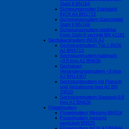
Stahl 8 BN164
Sicherungsmutter Edelstahl/
INOX A4 BN1722
Sicherungsmuttern Ganzmetall
Stahl 8 BN169
Sicherungsmuttern niedrige
Form Stahl 8 verzinkt BN 41161
Sechskantmuttern INOX A2
Sechskantmuttern Typ 1 INOX
A2 BN5713
Sechskantmuttern halbhoch
~0.5 Inox A2 BN630
Sechskant
Verlängerungsmuttern ~3 Inox
A2 BN14307
Sechskantmuttern mit Flansch
und Verzahnung Inox A2 BN
33010
Sechskantmuttern Standard 0.8
Inox A2 BN628
Flügelmuttern
Flügelmuttern Messing BN524
Flügelmuttern messing
vernickelt BN525
Flügelmuttern INOX A2 BN644