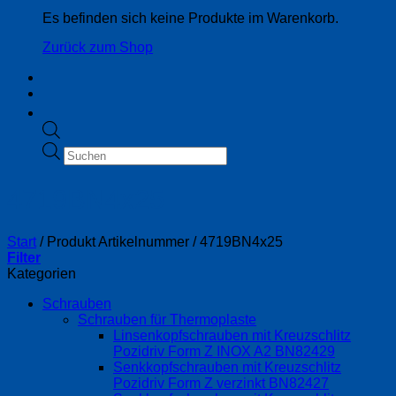
Es befinden sich keine Produkte im Warenkorb.
Zurück zum Shop
Products
search
4719BN4x25
Start
/
Produkt Artikelnummer
/
4719BN4x25
Filter
Kategorien
Schrauben
Schrauben für Thermoplaste
Linsenkopfschrauben mit Kreuzschlitz
Pozidriv Form Z INOX A2 BN82429
Senkkopfschrauben mit Kreuzschlitz
Pozidriv Form Z verzinkt BN82427