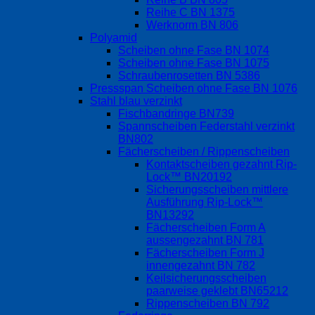
Reihe C BN 1375
Werknorm BN 806
Polyamid
Scheiben ohne Fase BN 1074
Scheiben ohne Fase BN 1075
Schraubenrosetten BN 5386
Pressspan Scheiben ohne Fase BN 1076
Stahl blau verzinkt
Fischbandringe BN739
Spannscheiben Federstahl verzinkt
BN802
Fächerscheiben / Rippenscheiben
Kontaktscheiben gezahnt Rip-
Lock™ BN20192
Sicherungsscheiben mittlere
Ausführung Rip-Lock™
BN13292
Fächerscheiben Form A
aussengezahnt BN 781
Fächerscheiben Form J
innengezahnt BN 782
Keilsicherungsscheiben
paarweise geklebt BN65212
Rippenscheiben BN 792