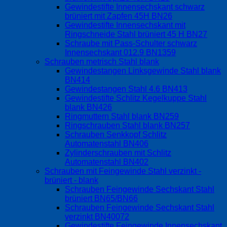
Gewindestifte Innensechskant schwarz
brüniert mit Zapfen 45H BN26
Gewindestifte Innensechskant mit
Ringschneide Stahl brüniert 45 H BN27
Schraube mit Pass-Schulter schwarz
Innensechskant 012.9 BN1359
Schrauben metrisch Stahl blank
Gewindestangen Linksgewinde Stahl blank
BN414
Gewindestangen Stahl 4.6 BN413
Gewindestifte Schlitz Kegelkuppe Stahl
blank BN426
Ringmuttern Stahl blank BN259
Ringschrauben Stahl blank BN257
Schrauben Senkkopf Schlitz
Automatenstahl BN406
Zylinderschrauben mit Schlitz
Automatenstahl BN402
Schrauben mit Feingewinde Stahl verzinkt -
brüniert - blank
Schrauben Feingewinde Sechskant Stahl
brüniert BN65/BN66
Schrauben Feingewinde Sechskant Stahl
verzinkt BN40072
Gewindestifte Feingewinde Innensechskant