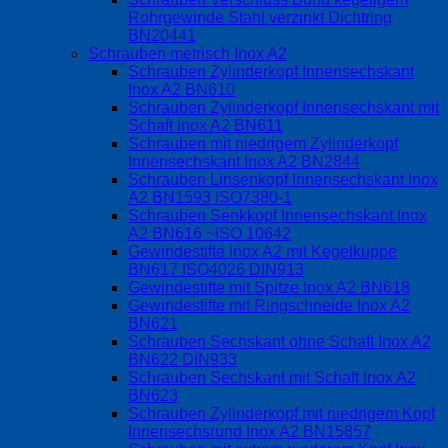
Rohrgewinde Stahl verzinkt Dichtring
BN20441
Schrauben metrisch Inox A2
Schrauben Zylinderkopf Innensechskant
Inox A2 BN610
Schrauben Zylinderkopf Innensechskant mit
Schaft Inox A2 BN611
Schrauben mit niedrigem Zylinderkopf
Innensechskant Inox A2 BN2844
Schrauben Linsenkopf Innensechskant Inox
A2 BN1593 ISO7380-1
Schrauben Senkkopf Innensechskant Inox
A2 BN616 ~ISO 10642
Gewindestifte Inox A2 mit Kegelkuppe
BN617 ISO4026 DIN913
Gewindestifte mit Spitze Inox A2 BN618
Gewindestifte mit Ringschneide Inox A2
BN621
Schrauben Sechskant ohne Schaft Inox A2
BN622 DIN933
Schrauben Sechskant mit Schaft Inox A2
BN623
Schrauben Zylinderkopf mit niedrigem Kopf
Innensechsrund Inox A2 BN15857