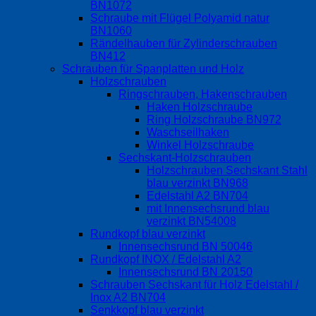
BN1072
Schraube mit Flügel Polyamid natur
BN1060
Rändelhauben für Zylinderschrauben
BN412
Schrauben für Spanplatten und Holz
Holzschrauben
Ringschrauben, Hakenschrauben
Haken Holzschraube
Ring Holzschraube BN972
Waschseilhaken
Winkel Holzschraube
Sechskant-Holzschrauben
Holzschrauben Sechskant Stahl
blau verzinkt BN968
Edelstahl A2 BN704
mit Innensechsrund blau
verzinkt BN54008
Rundkopf blau verzinkt
Innensechsrund BN 50046
Rundkopf INOX / Edelstahl A2
Innensechsrund BN 20150
Schrauben Sechskant für Holz Edelstahl /
Inox A2 BN704
Senkkopf blau verzinkt