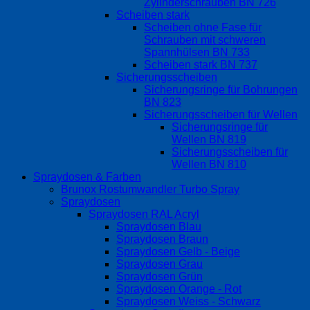
Zylinderschrauben BN 726
Scheiben stark
Scheiben ohne Fase für
Schrauben mit schweren
Spannhülsen BN 733
Scheiben stark BN 737
Sicherungsscheiben
Sicherungsringe für Bohrungen
BN 823
Sicherungsscheiben für Wellen
Sicherungsringe für
Wellen BN 819
Sicherungsscheiben für
Wellen BN 810
Spraydosen & Farben
Brunox Rostumwandler Turbo Spray
Spraydosen
Spraydosen RAL Acryl
Spraydosen Blau
Spraydosen Braun
Spraydosen Gelb - Beige
Spraydosen Grau
Spraydosen Grün
Spraydosen Orange - Rot
Spraydosen Weiss - Schwarz