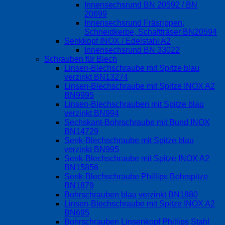
Innensechsrund BN 20592 / BN
20699
Innensechsrund Fräsrippen,
Schneidkerbe, Schaftfräser BN20594
Senkkopf INOX / Edelstahl A2
Innensechsrund BN 33022
Schrauben für Blech
Linsen-Blechschraube mit Spitze blau
verzinkt BN13274
Linsen-Blechschraube mit Spitze INOX A2
BN9995
Linsen-Blechschrauben mit Spitze blau
verzinkt BN994
Sechskant-Bohrschraube mit Bund INOX
BN14729
Senk-Blechschraube mit Spitze blau
verzinkt BN995
Senk-Blechschraube mit Spitze INOX A2
BN15856
Senk-Blechschraube Phillips Bohrspitze
BN1879
Bohrschrauben blau verzinkt BN1880
Linsen-Blechschraube mit Spitze INOX A2
BN695
Bohrschrauben Linsenkopf Phillips Stahl