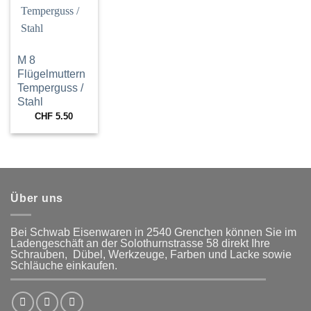
Wunschliste
hinzufügen
M 8
Flügelmuttern
Temperguss /
Stahl
CHF
5.50
Über uns
Bei Schwab Eisenwaren in 2540 Grenchen
können Sie im
Ladengeschäft an der Solothurnstrasse 58
direkt Ihre
Schrauben, Dübel, Werkzeuge, Farben und Lacke
sowie
Schläuche einkaufen.